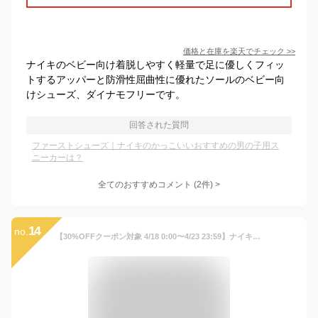
価格と在庫を
楽天
でチェック
>>
ナイキのベビー向け着脱しやすく軽量で足に優しくフィッ
トするアッパーと防滑性屈曲性に優れたソールのベビー向
けシューズ、ダイナモフリーです。
回答された質問
ファーストシューズ｜ナイキのかっこいいおすすめの男の子用ス
ニーカーは？
全てのおすすめコメント
(
2
件)
>
14
no.
【30%OFFクーポン対象 4/18 0:00〜4/23 23:59】ナイキ フレックス ランナー 2 ベビーシューズ NIKE シューズ キッズ Kids 白 ブーツ 靴 ストラップ 快適 軽量 通気 伸縮 フィット おでかけ 散歩 遊び 公園 かわいい 公式 ギフト HO24