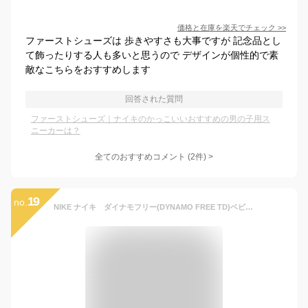
価格と在庫を
楽天
でチェック
>>
ファーストシューズは 歩きやすさも大事ですが 記念品とし
て飾ったりする人も多いと思うので デザインが個性的で素
敵なこちらをおすすめします
回答された質問
ファーストシューズ｜ナイキのかっこいいおすすめの男の子用ス
ニーカーは？
全てのおすすめコメント
(
2
件)
>
19
no.
NIKE ナイキ ダイナモフリー(DYNAMO FREE TD)ベビーシューズ【439】 靴 キッズ ベビー 男の子 女の子 【期間限定送料無料(北海道・沖縄県を除く）】