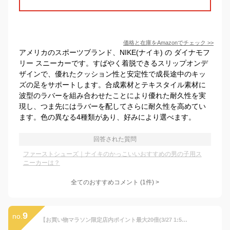
価格と在庫を
Amazon
でチェック
>>
アメリカのスポーツブランド、NIKE(ナイキ) の ダイナモフ
リー スニーカーです。すばやく着脱できるスリップオンデ
ザインで、優れたクッション性と安定性で成長途中のキッ
ズの足をサポートします。合成素材とテキスタイル素材に
波型のラバーを組み合わせたことにより優れた耐久性を実
現し、つま先にはラバーを配してさらに耐久性を高めてい
ます。色の異なる4種類があり、好みにより選べます。
回答された質問
ファーストシューズ｜ナイキのかっこいいおすすめの男の子用ス
ニーカーは？
全てのおすすめコメント
(
1
件)
>
9
no.
【お買い物マラソン限定店内ポイント最大20倍(3/27 1:59迄)】 お買い得スペシャルプライス ナイキ エア マックス SC TDV CZ5361-002 ジュニア シューズ ナイキ エア マックス SC ベビーシューズ Airのクッショニングを搭載 軽量なクッショニングを提供