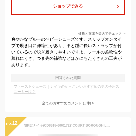
ショップでみる
価格と在庫を
楽天
でチェック
>>
爽やかなブルーのベビーシューズです。スリップオンタイ
プで履き口に伸縮性があり、甲と踵に長いストラップが付
いているので脱ぎ履きしやすいですよ。ソールの柔軟性や
蒸れにくさ、つま先の補強などほかにもたくさんの工夫が
あります。
回答された質問
ファーストシューズ｜ナイキのかっこいいおすすめの男の子用ス
ニーカーは？
全てのおすすめコメント
(
1
件)
>
12
no.
NIKE(ナイキ)CD8515-600(1722)COURT BOROUGH LOW PE TDV(コートバーロウLOW PE TDV)ベビーシューズ