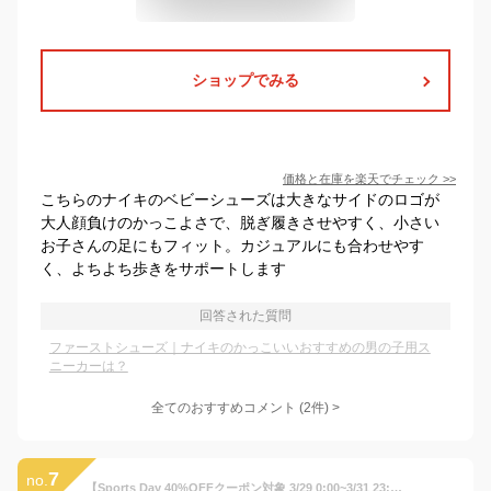
ショップでみる
価格と在庫を
楽天
でチェック
>>
こちらのナイキのベビーシューズは大きなサイドのロゴが
大人顔負けのかっこよさで、脱ぎ履きさせやすく、小さい
お子さんの足にもフィット。カジュアルにも合わせやす
く、よちよち歩きをサポートします
回答された質問
ファーストシューズ｜ナイキのかっこいいおすすめの男の子用ス
ニーカーは？
全てのおすすめコメント
(
2
件)
>
7
no.
【Sports Day 40%OFFクーポン対象 3/29 0:00~3/31 23:59】ナイキ コート ボロー LOW 2 ベビーシューズ NIKE シューズ キッズ Kids グレー レザー クラシック 耐久 丈夫 カップソール 運動 スポーツ おでかけ 着脱簡単 プルタブ 公式 ギフト HO24 親子コーデ