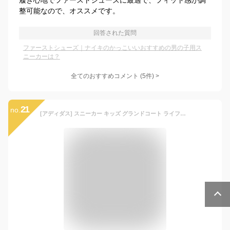
履き心地でファーストシューズに最適で、フィット感が調
整可能なので、オススメです。
回答された質問
ファーストシューズ｜ナイキのかっこいいおすすめの男の子用ス
ニーカーは？
全てのおすすめコメント
(
5
件)
>
21
no.
[アディダス] スニーカー キッズ グランドコート ライフスタイル 面ファスナー 男の子 女の子 12~16.5cm LKK33 フットウェアホワイト/チームリアルマゼンタ/フットウェアホワイト(GY4768) 15.0 cm