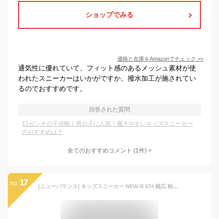
ショップでみる
価格と在庫を
Amazon
でチェック
>>
通気性に優れていて、フィット感のあるメッシュ素材が使
われたスニーカーはいかがですか。撥水加工が施されてい
るのでおすすめです。
回答された質問
15センチの子供靴｜男の子に人気！履きやすいキッズスニーカー
のおすすめは？
全てのおすすめコメント
(
1
件)
>
17
no.
[ニューバランス] キッズスニーカー NEW-B 574 幅広 軽量 マジックテープ BK(ブラック) 15.0 cm W