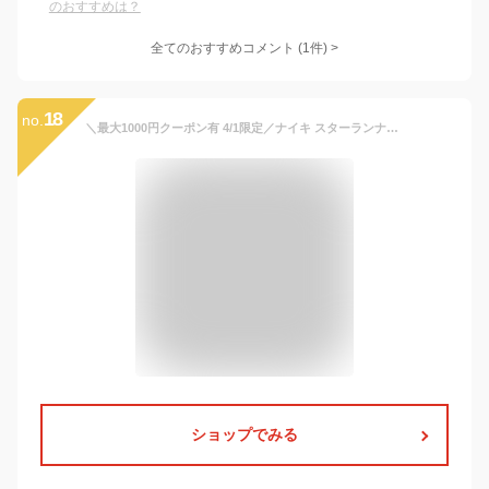
のおすすめは？
全てのおすすめコメント
(
1
件)
>
18
no.
＼最大1000円クーポン有 4/1限定／ナイキ スターランナー 2 (TDV) スニーカー 男の子 女の子 子供靴 ベビー キッズ ベビーシューズ レーザーブルー/レモンベノム AT1803-403 送料無料 最強翌日配送 evid
ショップでみる