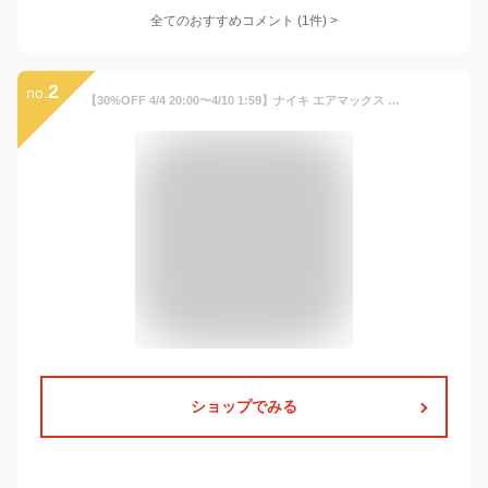
全てのおすすめコメント
(
1
件)
>
2
no.
【30%OFF 4/4 20:00〜4/10 1:59】ナイキ エアマックス ボルト ベビーシューズ NIKE シューズ キッズ Kids エアマックス 白 耐久 軽量 プルタブ 着脱簡単 はじめて レトロ 普段着 運動 オーバーレイ 公式 ギフト HO24 親子コーデ
ショップでみる