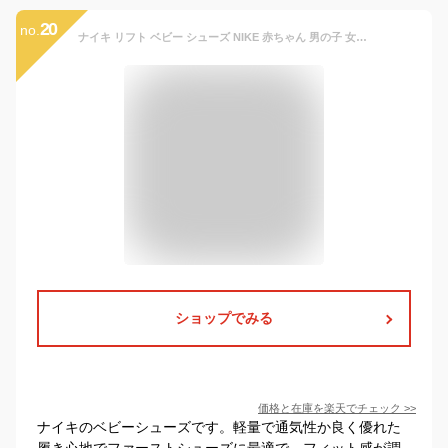
20
no.
ナイキ リフト ベビー シューズ NIKE 赤ちゃん 男の子 女の子 キッズ 子供靴 ファーストシューズ スニーカー ローカット 出産祝い プレゼント ギフト 親子コーデ 軽量 調節可能 着脱簡単 マジックテープ 黒 ブラック SU23 317415-014 【Black_c】
ショップでみる
価格と在庫を
楽天
でチェック
>>
ナイキのベビーシューズです。軽量で通気性か良く優れた