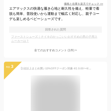
価格と在庫を
楽天
でチェック
>>
エアマックスの快適な履き心地と耐久性を備え、軽量で着
脱も簡単、普段使いから運動まで幅広く対応し、親子コー
デも楽しめるベビーシューズです。
回答された質問
ファーストシューズ｜ナイキのかっこいいおすすめの男の子用ス
ニーカーは？
全てのおすすめコメント
(
1
件)
>
3
no.
【2点以上まとめ買い10%OFFクーポン対象 4/1 0:00〜4/4 19:59】ナイキ コート ボロー LOW 2 ベビーシューズ NIKE シューズ キッズ スニーカー 靴 子供 ベビー サポート 耐久 レザー ストラップ 丈夫 カップソール 出産祝い 内祝い 公式 ギフト SP25 親子コーデ