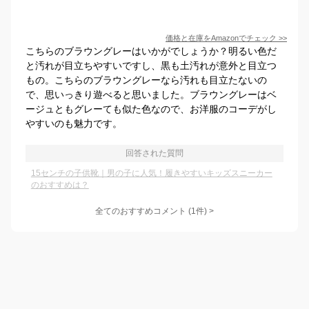
価格と在庫を
Amazon
でチェック
>>
こちらのブラウングレーはいかがでしょうか？明るい色だ
と汚れが目立ちやすいですし、黒も土汚れが意外と目立つ
もの。こちらのブラウングレーなら汚れも目立たないの
で、思いっきり遊べると思いました。ブラウングレーはベ
ージュともグレーても似た色なので、お洋服のコーデがし
やすいのも魅力です。
回答された質問
15センチの子供靴｜男の子に人気！履きやすいキッズスニーカー
のおすすめは？
全てのおすすめコメント
(
1
件)
>