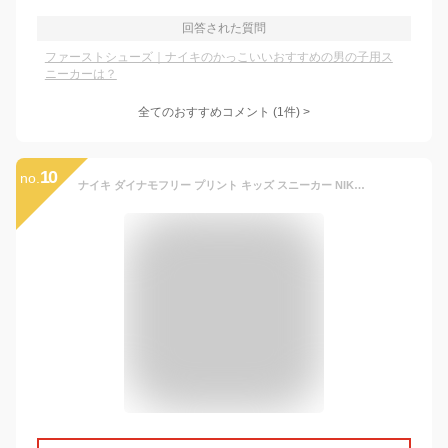
回答された質問
ファーストシューズ｜ナイキのかっこいいおすすめの男の子用ス
ニーカーは？
全てのおすすめコメント
(
1
件)
>
10
no.
ナイキ ダイナモフリー プリント キッズ スニーカー NIKE DYNAMO FREE PRINTE TD 834366-002 ベビーシューズ ナイキ 子供靴 【QHQH-28thjj】● 耐克 毛毛虫