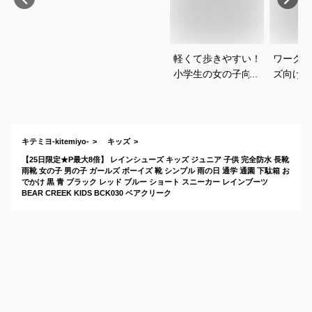
軽くて歩きやすい！
ワークマ
小学生の女の子向け
ズ向けの
ショート丈レインブ
すすめな
ーツのおすすめは？
キテミヨ-kitemiyo-
キッズ
【25日限定★P最大8倍】 レインシューズ キッズ ジュニア 子供 完全防水 長靴
雨靴 女の子 男の子 ガールズ ボーイズ 靴 シンプル 雨の日 通学 通園 下駄箱 お
でかけ 黒 青 ブラック レッド ブルー ショート スニーカー レインブーツ
BEAR CREEK KIDS BCK030 ベアクリーク