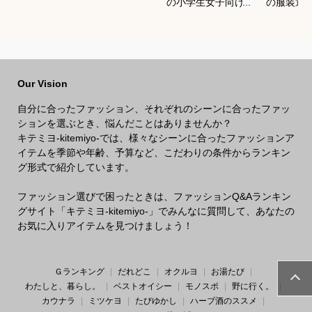
の小学生女子向け服
の服装選
装のおすすめは？
どいい重
を教えて
Our Vision
自分に合ったファッション、それぞれのシーンに合ったファッ
ションを選ぶとき、悩んだことはありませんか？
キテミヨ-kitemiyo-では、様々なシーンに合ったファッションア
イテムを季節や年齢、予算など、こだわりの条件からランキン
グ形式で紹介しています。
ファッション選びで困ったときは、ファッションQ&Aランキン
グサイト「キテミヨ-kitemiyo-」でみんなに質問して、あなたの
お気に入りアイテムを見つけましょう！
Ｇランキング
だれどこ
オクルヨ
お湯たび
わたしと、暮らし。
ベストオイシー
モノスポ
野に行く。
カウナラ
ミツケヨ
たびゆかし
ハーブ酒のススメ