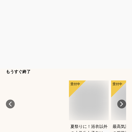
もうすぐ終了
受付中
受付中
夏祭りに！浴衣以外
最高気温1