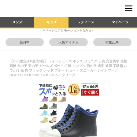
メンズ
キッズ
レディース
マイページ
本ページはプロモーションを含みます
受付中
人気アイテム
特集記事
【25日限定★P最大8倍】 レインシューズ キッズ ジュニア 子供 完全防水 長靴
雨靴 女の子 男の子 ガールズ ボーイズ 靴 シンプル 雨の日 通学 通園 下駄箱 お
でかけ 黒 青 ブラック レッド ブルー ショート スニーカー レインブーツ
BEAR CREEK KIDS BCK030 ベアクリーク