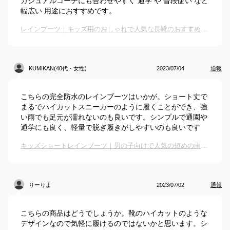
カジュアルコーデにも合わせやすく 通学 や 普段使い など
幅広い 用途におすすめです。
レインブーツ｜キッズ用のおしゃれで人気な長靴のおすすめは？
KUMIKAN(40代・女性)
2023/07/04
通報
こちらの完全防水のレインブーツはいかが。ショート丈で
まるでハイカットスニーカーのように履くことができ、強
い雨でも足元が濡れないのも良いです。シンプルで通園や
通学にも良く、軽量で脱ぎ履きがしやすいのも良いです
キッズショートレインブーツ｜男の子向けで人気の短めの雨靴のおすすめは？
りーりよ
2023/07/02
通報
こちらの商品はどうでしょうか。靴のハイカットのような
デザインなので気軽に履けるのではないかと思います。シ