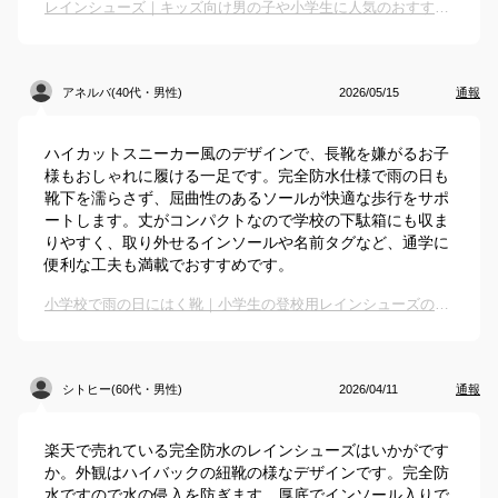
レインシューズ｜キッズ向け男の子や小学生に人気のおすすめは？
アネルバ(40代・男性)
2026/05/15
通報
ハイカットスニーカー風のデザインで、長靴を嫌がるお子
様もおしゃれに履ける一足です。完全防水仕様で雨の日も
靴下を濡らさず、屈曲性のあるソールが快適な歩行をサポ
ートします。丈がコンパクトなので学校の下駄箱にも収ま
りやすく、取り外せるインソールや名前タグなど、通学に
便利な工夫も満載でおすすめです。
小学校で雨の日にはく靴｜小学生の登校用レインシューズのおすすめは？
シトヒー(60代・男性)
2026/04/11
通報
楽天で売れている完全防水のレインシューズはいかがです
か。外観はハイバックの紐靴の様なデザインです。完全防
水ですので水の侵入を防ぎます。厚底でインソール入りで