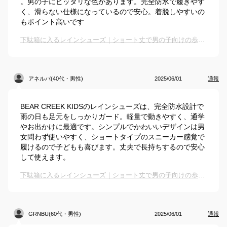
。男の子にピッタリな色があります。完全防水で履きやす
く、滑らない仕様になっているので安心。着脱しやすいの
もポイント高いです
下駄箱に入るレインシューズ｜ショート丈で男の子向けの歩きやすい長靴のおすすめは？
アネルバ(40代・男性)
2025/06/01
通報
BEAR CREEK KIDSのレインシューズは、完全防水設計で
雨の日も足元をしっかりガード。軽量で動きやすく、通学
やお出かけに最適です。シンプルでかわいいデザインは男
女問わず使いやすく、ショートタイプのスニーカー感覚で
履けるので子どもも喜びます。丈夫で長持ちするので安心
して使えます。
下駄箱に入るレインシューズ｜ショート丈で男の子向けの歩きやすい長靴のおすすめは？
GRNBU(60代・男性)
2025/06/01
通報