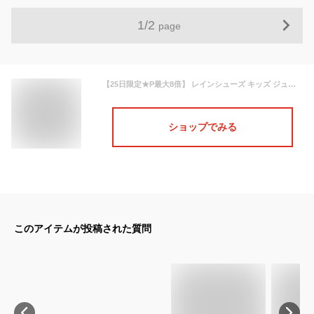
1
/
2
page
【25日限定★P最大8倍】 レインシューズ キッズ ジュニア 子供 完全防水 長靴 雨靴 女の子 男の子 ガールズ ボーイズ 靴 シンプル 雨の日 通学 通園 下駄箱 おでかけ 黒 青 ブラック レッド ブルー ショート スニーカー レインブーツ BEAR CREEK KIDS BCK030 ベアクリーク
ショップでみる
このアイテムが投稿された質問