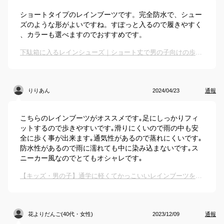
ショートタイプのレインブーツです。完全防水で、シュー
ズのような形がよいですね。すぽっと入るので履きやすく
、カラーも選べますのでおすすめです。
下駄箱に入るレインシューズ｜ショート丈で男の子向けの歩きやすい長靴のおすすめは？
りりあん
2024/04/23
通報
こちらのレインブーツがオススメです｡足にしっかりフィ
ットするので歩きやすいです｡滑りにくいので雨の中も安
全に歩く事が出来ます｡通気性があるので蒸れにくいです｡
防水性があるので雨に濡れても中に染み込まないです｡ス
ニーカー風なのでとてもオシャレです｡
【キッズ・男の子】通学に軽くてかっこいいレインブーツを教えて下さい。
花よりだんご(40代・女性)
2023/12/09
通報