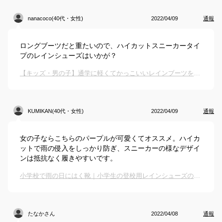
nanacoco(40代・女性)
2022/04/09
通報
ロングブーツだと重たいので、ハイカットスニーカータイ
プのレインシューズはいかが？
【キッズ・男の子】通学に軽くてかっこいいレインブーツを教えて下さい。
KUMIKAN(40代・女性)
2022/04/09
通報
女の子ならこちらのパープルが可愛くてオススメ。ハイカ
ットで雨の侵入をしっかり防ぎ、スニーカーの様なデザイ
ンは抵抗なく履きやすいです。
小学校で雨の日にはく靴｜小学生の登校用レインシューズのおすすめは？
たなかさん
2022/04/08
通報