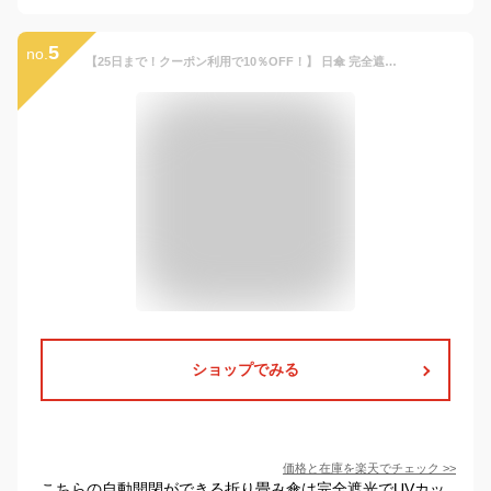
5
no.
【25日まで！クーポン利用で10％OFF！】 日傘 完全遮光 UVカット 折りたたみ 傘 遮光率100％ 自動開閉 超軽量 折りたたみ傘 超撥水 軽量 コンパクト ミニ 6本骨 傘 晴雨兼用 折りたたみ おしゃれ 折り畳み かさ レディース 子供用 キッズ 夏 プレゼント
ショップでみる
価格と在庫を
楽天
でチェック
>>
こちらの自動開閉ができる折り畳み傘は完全遮光でUVカッ