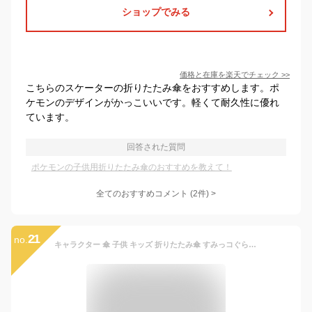
ショップでみる
価格と在庫を
楽天
でチェック
>>
こちらのスケーターの折りたたみ傘をおすすめします。ポ
ケモンのデザインがかっこいいです。軽くて耐久性に優れ
ています。
回答された質問
ポケモンの子供用折りたたみ傘のおすすめを教えて！
全てのおすすめコメント
(
2
件)
>
21
no.
キャラクター 傘 子供 キッズ 折りたたみ傘 すみっコぐらし ポケモン マインクラフト 雨具 レイングッズ 男の子 女の子 おしゃれ 耐風骨 ろくろ仕様 傘ケース付き 53cm