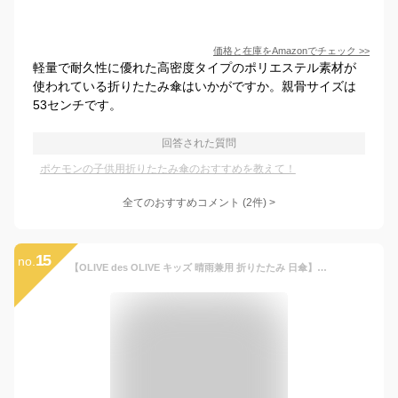
価格と在庫を
Amazon
でチェック
>>
軽量で耐久性に優れた高密度タイプのポリエステル素材が
使われている折りたたみ傘はいかがですか。親骨サイズは
53センチです。
回答された質問
ポケモンの子供用折りたたみ傘のおすすめを教えて！
全てのおすすめコメント
(
2
件)
>
15
no.
【OLIVE des OLIVE キッズ 晴雨兼用 折りたたみ 日傘】55cm チェリー ミント パープル ◆ 折りたたみ傘 オリーブデオリーブ UVカット 遮光率 99.9％ 遮熱 UPF50＋ 置き傘 花柄 お花 フラワー 日傘 折り畳み 雨具 雨 子ども 女の子 防水 入園 入学 通園 通学 熱中症対策