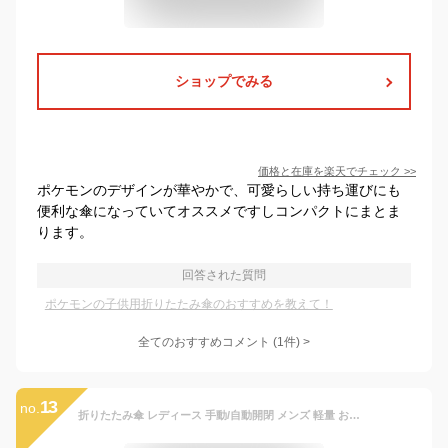
ショップでみる
価格と在庫を
楽天
でチェック
>>
ポケモンのデザインが華やかで、可愛らしい持ち運びにも
便利な傘になっていてオススメですしコンパクトにまとま
ります。
回答された質問
ポケモンの子供用折りたたみ傘のおすすめを教えて！
全てのおすすめコメント
(
1
件)
>
13
no.
折りたたみ傘 レディース 手動/自動開閉 メンズ 軽量 おしゃれ 傘 ワンタッチ 花柄ジャンプ 折りたたみ 晴雨兼用 日焼け防止 日傘 8本骨 完全遮光 遮熱 耐風 頑丈 雨傘 子供 キッズ 通勤 通学 小さめ バッグに入れる 便携 持ち運び便利 ファッション 折り畳み 梅雨対策 雨具