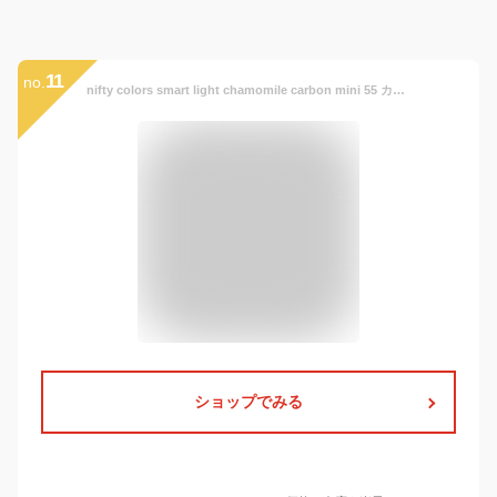
11
no.
nifty colors smart light chamomile carbon mini 55 カモミールカーボン軽量ミニ55 折りたたみ傘 傘 晴雨兼用 UV加工 花柄 可愛い おしゃれ 女性 男性 レディース メンズ 大人 子供 キッズ 通勤 通学 会社 学校 お出かけ 旅行 梅雨 雨 台風 便利 ギフト プレゼント
ショップでみる