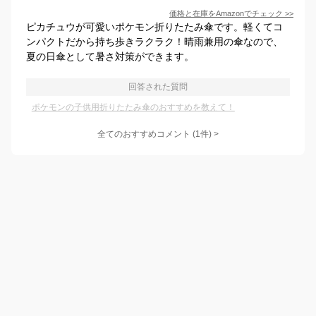
価格と在庫を
Amazon
でチェック
>>
ピカチュウが可愛いポケモン折りたたみ傘です。軽くてコ
ンパクトだから持ち歩きラクラク！晴雨兼用の傘なので、
夏の日傘として暑さ対策ができます。
回答された質問
ポケモンの子供用折りたたみ傘のおすすめを教えて！
全てのおすすめコメント
(
1
件)
>