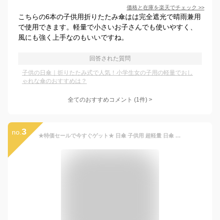
価格と在庫を
楽天
でチェック
>>
こちらの6本の子供用折りたたみ傘はは完全遮光で晴雨兼用
で使用できます。軽量で小さいお子さんでも使いやすく、
風にも強く上手なのもいいですね。
回答された質問
子供の日傘｜折りたたみ式で人気！小学生女の子用の軽量でおし
ゃれな傘のおすすめは？
全てのおすすめコメント
(
1
件)
>
3
no.
★特価セールで今すぐゲット★ 日傘 子供用 超軽量 日傘 晴雨兼用 傘 キッズ 通学 通園 小学生 日傘 折りたたみ 完全遮光 折り畳み傘 6本骨 uvカット 3段折り 日焼け防止 2025 遮光 日傘 傘 軽量 折りたたみ傘 無地 長傘 シンプル おしゃれ 耐風撥水 男の子 雨傘 軽量 日傘