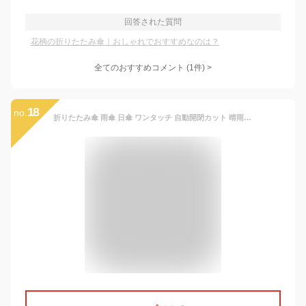
回答された質問
花柄の折りたたみ傘｜おしゃれでおすすめなのは？
全てのおすすめコメント
(
1
件)
>
18
no.
折りたたみ傘 雨傘 日傘 ワンタッチ 自動開閉カット 晴雨兼用 梅雨対策 撥水 遮光 遮熱 耐風 花柄 かわいい 子供用 レディース 折り畳み傘