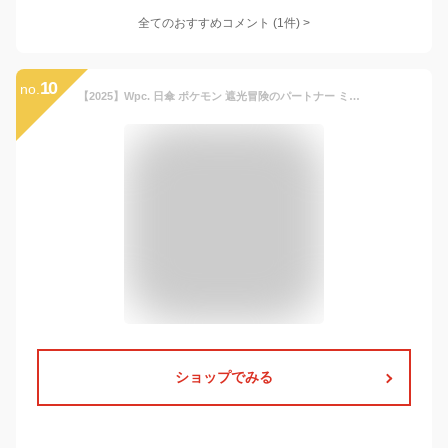
全てのおすすめコメント
(
1
件)
>
10
no.
【2025】Wpc. 日傘 ポケモン 遮光冒険のパートナー ミニ イエロー（ピカチュウ） ≪遮光率100%/UVカット率100%/・UPF50＋/遮熱/晴雨兼用≫ 折りたたみ傘 軽量 コラボ コンパクト メンズ レディース 801-PM001-102
ショップでみる