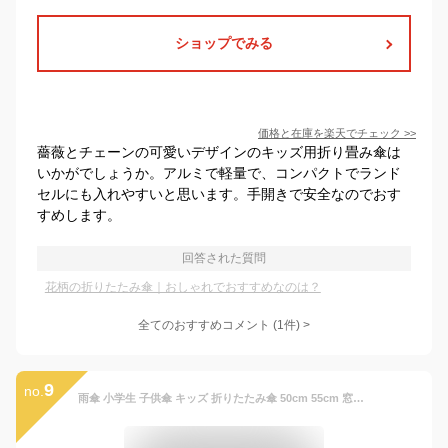
ショップでみる
価格と在庫を
楽天
でチェック
>>
薔薇とチェーンの可愛いデザインのキッズ用折り畳み傘は
いかがでしょうか。アルミで軽量で、コンパクトでランド
セルにも入れやすいと思います。手開きで安全なのでおす
すめします。
回答された質問
花柄の折りたたみ傘｜おしゃれでおすすめなのは？
全てのおすすめコメント
(
1
件)
>
9
no.
雨傘 小学生 子供傘 キッズ 折りたたみ傘 50cm 55cm 窓付き リフレクトテープ 通学 花柄 チェック 恐竜 ダイナソー キッズ 軽量 耐風傘 晴雨兼用 コンパクト UVカット加工 母の日 ギフト