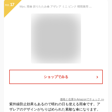
17
no.
Wpc. 雨傘 折りたたみ傘 アザレア ミニ ピンク 晴雨兼用 親骨50cm 170g 軽量 レディース 花柄 大判柄 フェミニン 大人 女性 可愛い おしゃれ 通勤 通学 持ち手 ゴールド 3813-014-002
ショップでみる
価格と在庫を
Amazon
でチェック
>>
紫外線防止効果もあるので晴れの日も使える雨傘です。ア
ザレアのデザインがちりばめられた素敵な傘になります。