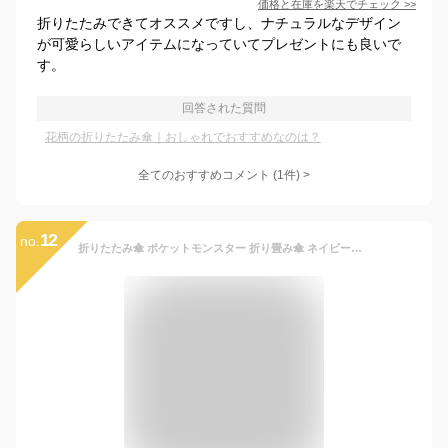
価格と在庫を
楽天
でチェック
>>
折りたたみできてオススメですし、ナチュラルなデザイン
が可愛らしいアイテムになっていてプレゼントにも良いで
す。
回答された質問
花柄の折りたたみ傘｜おしゃれでおすすめなのは？
全てのおすすめコメント
(
1
件)
>
12
no.
折りたたみ傘 ポケットモンスター 折り畳み傘 ネイビーボーダー ポケモン ジェイズプランニング 折畳傘 子供 男の子 女の子 マシュマロポップ