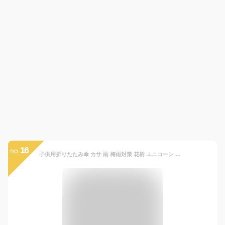
16
no.
子供用折りたたみ傘 カサ 雨 梅雨対策 花柄 ユニコーン リボン 女の子 通園通学 学校 幼稚園 キッズサイズ オレンジボンボン orange bonbon