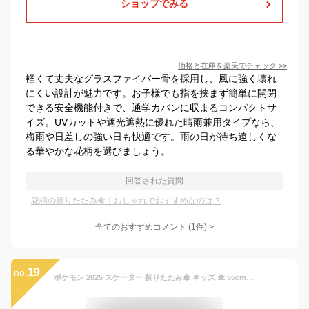
ショップでみる
価格と在庫を
楽天
でチェック
>>
軽くて丈夫なグラスファイバー骨を採用し、風に強く壊れ
にくい設計が魅力です。お子様でも指を挟まず簡単に開閉
できる安全機能付きで、通学カバンに収まるコンパクトサ
イズ。UVカットや遮光遮熱に優れた晴雨兼用タイプなら、
梅雨や日差しの強い日も快適です。雨の日が待ち遠しくな
る華やかな花柄を選びましょう。
回答された質問
花柄の折りたたみ傘｜おしゃれでおすすめなのは？
全てのおすすめコメント
(
1
件)
>
19
no.
ポケモン 2025 スケーター 折りたたみ傘 キッズ 傘 55cm 手開き 折りたたみ 子供用 ポケモン 2025 UBOT55C Skater