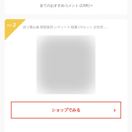
全てのおすすめコメント
(
13
件)
>
2
no.
折り畳み傘 晴雨兼用 レディース 軽量 UVカット 女性用 折畳み傘 雨傘 日傘 晴雨兼用 軽量折りたたみ傘 100％遮熱 完全遮光 耐風傘 紫外線対策 6本骨 梅雨対応 コンパ クト レディース UVカ ット おしゃ れ かわいい 小型 丈夫 キッズ 女性 子供 プレゼント
ショップでみる