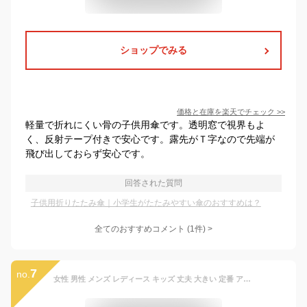
ショップでみる
価格と在庫を
楽天
でチェック
>>
軽量で折れにくい骨の子供用傘です。透明窓で視界もよ
く、反射テープ付きで安心です。露先がＴ字なので先端が
飛び出しておらず安心です。
回答された質問
子供用折りたたみ傘｜小学生がたたみやすい傘のおすすめは？
全てのおすすめコメント
(
1
件)
>
7
no.
女性 男性 メンズ レディース キッズ 丈夫 大きい 定番 アウトドア 傘 子供 折畳み傘 折り畳み傘 おりたたみ傘 54cm 自動開閉 折りたたみ傘 OUTDOOR 軽量 自動開閉 折りたたみ傘