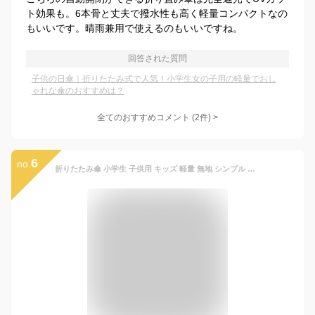
ト効果も。6本骨と丈夫で撥水性も高く軽量コンパクトなの
もいいです。晴雨兼用で使えるのもいいですね。
回答された質問
子供の日傘｜折りたたみ式で人気！小学生女の子用の軽量でおし
ゃれな傘のおすすめは？
全てのおすすめコメント
(
2
件)
>
6
no.
折りたたみ傘 小学生 子供用 キッズ 軽量 無地 シンプル 手動式 イエロー ネイビー ミント 55cm | まとめ買い 置き傘 卒団 カサ かさ 子ども 雨具 男の子 女の子 かわいい 折り畳み傘 折り畳みかさ 折りたたみかさ 雨傘 傘 ジュニア 子供用傘 学童 黄色 紺 撥水 防水 軽い