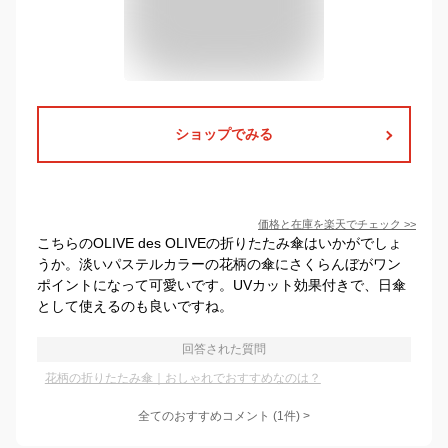
ショップでみる
価格と在庫を
楽天
でチェック
>>
こちらのOLIVE des OLIVEの折りたたみ傘はいかがでしょ
うか。淡いパステルカラーの花柄の傘にさくらんぼがワン
ポイントになって可愛いです。UVカット効果付きで、日傘
として使えるのも良いですね。
回答された質問
花柄の折りたたみ傘｜おしゃれでおすすめなのは？
全てのおすすめコメント
(
1
件)
>