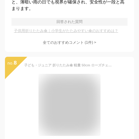
と、薄暗い雨の日でも視界が確保され、安全性が一段と高
まります。
回答された質問
子供用折りたたみ傘｜小学生がたたみやすい傘のおすすめは？
全てのおすすめコメント
(
1
件)
>
8
no.
子ども・ジュニア 折りたたみ傘 軽量 50cm ローズチェーン フラワー バラ 薔薇 柄【3段式 アルミ軽量 PP曲り手元 3色】小学生 通学 花柄 可愛い エレガント 上品