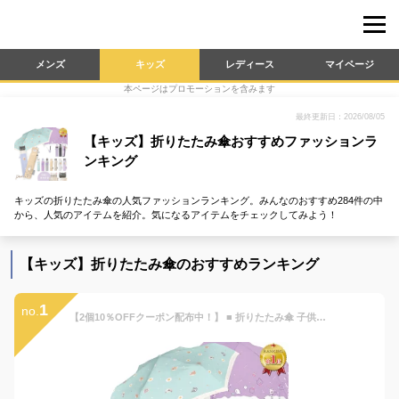
メンズ
キッズ
レディース
マイページ
本ページはプロモーションを含みます
最終更新日：2026/08/05
【キッズ】折りたたみ傘おすすめファッションラ
ンキング
キッズの折りたたみ傘の人気ファッションランキング。みんなのおすすめ284件の中
から、人気のアイテムを紹介。気になるアイテムをチェックしてみよう！
【キッズ】折りたたみ傘のおすすめランキング
1
no.
【2個10％OFFクーポン配布中！】 ■ 折りたたみ傘 子供用 子供 小学生 簡単 軽量 コンパクト 女の子 折り畳み傘 こども 男の子 キッズ 用 安全 雨傘 かわいい ねこ 猫 ドーナツ レディース 可愛い おりたたみ傘 プレゼント ギフト 宅配便 送料無料 母の日 プレゼント