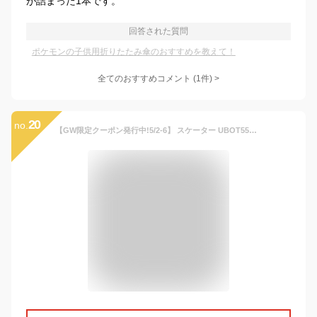
が詰まった1本です。
回答された質問
ポケモンの子供用折りたたみ傘のおすすめを教えて！
全てのおすすめコメント
(
1
件)
>
20
no.
【GW限定クーポン発行中!5/2-6】 スケーター UBOT55C ポケモン 2025 [子供用 折りたたみ傘 55cm 収納袋付 ネームタグ付]