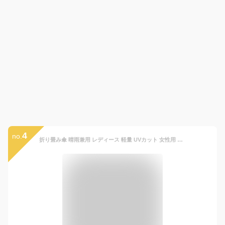
4
no.
折り畳み傘 晴雨兼用 レディース 軽量 UVカット 女性用 折畳み傘 雨傘 日傘 晴雨兼用 軽量折りたたみ傘 100％遮熱 完全遮光 耐風傘 紫外線対策 6本骨 梅雨対応 コンパ クト レディース UVカ ット おしゃ れ かわいい 小型 丈夫 キッズ 女性 子供 プレゼント