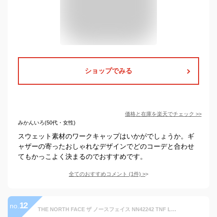
ショップでみる
価格と在庫を
楽天
でチェック
>>
みかんいろ(50代・女性)
スウェット素材のワークキャップはいかがでしょうか。ギ
ャザーの寄ったおしゃれなデザインでどのコーデと合わせ
てもかっこよく決まるのでおすすめです。
全てのおすすめコメント
(
1
件)
>
12
no.
THE NORTH FACE ザ ノースフェイス NN42242 TNF LOGO CAP TNF ロゴ キャップ ツイル デニム カモ カーブドバイザー ベースボール アウトドア メンズ レディース ユニセックス UVカット 迷彩 帽子 10カラー 国内正規 2023SS