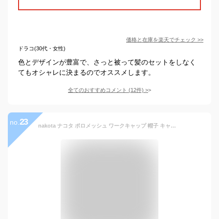
価格と在庫を
楽天
でチェック
>>
ドラコ(30代・女性)
色とデザインが豊富で、さっと被って髪のセットをしなく
てもオシャレに決まるのでオススメします。
全てのおすすめコメント
(
12
件)
>
23
no.
nakota ナコタ ポロメッシュ ワークキャップ 帽子 キャップ メンズ レディース 深め ブランド 夏 夏用 涼しい 大きいサイズ 小さめサイズ 熱中症対策 紫外線対策 UV プレゼント 洗える