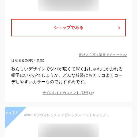
ショップでみる
価格と在庫を
楽天
でチェック
>>
はなまる(50代・男性)
秋らしいデザインでツバが広くて深くおしゃれにかぶれる
帽子はいかがでしょうか。どんな服装にもカッコよくコー
デしやすいカラーなのでおすすめです。
全てのおすすめコメント
(
13
件)
>
17
no.
AVIREX アヴィレックス アビレックス ニットキャップ メンズ レディース ニット帽 AVIREX REVERSIBLE SWEAT CAP 人気 トレンド ブランド 秋冬 父の日 贈り物 プレゼント