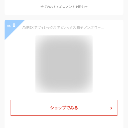
全てのおすすめコメント
(
4
件)
>
8
no.
AVIREX アヴィレックス アビレックス 帽子 メンズ ワークキャップ キャップ メンズキャップ キャンプ 日よけ 深め 大きいサイズ コットン 綿100 ミリタリー キャップ 刺繍 Dカン 調節ベルト 男女兼用 大人 全12色 黒 春 夏 秋 冬 最強配送 RSL
ショップでみる