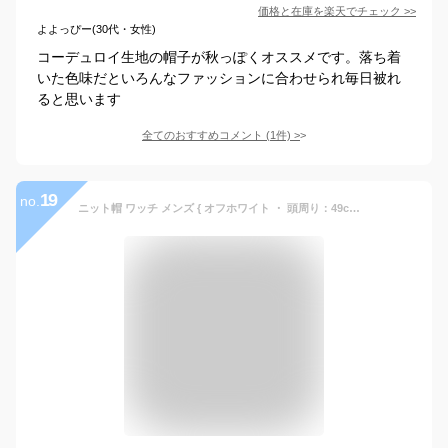
価格と在庫を
楽天
でチェック
>>
よよっぴー(30代・女性)
コーデュロイ生地の帽子が秋っぽくオススメです。落ち着
いた色味だといろんなファッションに合わせられ毎日被れ
ると思います
全てのおすすめコメント
(
1
件)
>
19
no.
ニット帽 ワッチ メンズ { オフホワイト ・ 頭周り：49cm-62cm } 男女兼用 ユニセックス 白 ニットキャップ ビーニー ショートワッチ メンズ レディース カジュアル コーデ おしゃれ 防寒 かわいい 大きいサイズ 春 夏 秋 冬 男性用 女性用 帽子