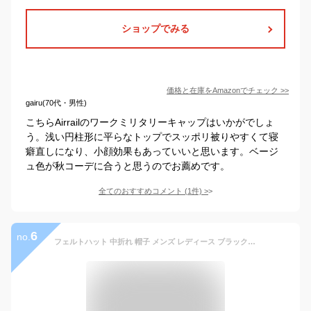
ショップでみる
価格と在庫を
Amazon
でチェック
>>
gairu(70代・男性)
こちらAirrailのワークミリタリーキャップはいかがでしょ
う。浅い円柱形に平らなトップでスッポリ被りやすくて寝
癖直しになり、小顔効果もあっていいと思います。ベージ
ュ色が秋コーデに合うと思うのでお薦めです。
全てのおすすめコメント
(
1
件)
>
6
no.
フェルトハット 中折れ 帽子 メンズ レディース ブラック 春 秋 冬 ウール ハット 59cm