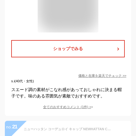
ショップでみる
価格と在庫を
楽天
でチェック
>>
s.i(40代・女性)
スエード調の素材がこなれ感があっておしゃれに決まる帽
子です。味のある雰囲気が素敵でおすすめです。
全てのおすすめコメント
(
1
件)
>
21
no.
ニューハッタン コーデュロイ キャップ NEWHATTAN CAP ニューハッタン キャップ レディース メンズ キッズ 帽子 CAP ジェットキャップ ローキャップ 無地 メンズ レディース NEW HATTAN Corduroy