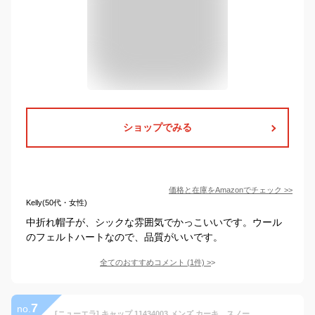
ショップでみる
価格と在庫を
Amazon
でチェック
>>
Kelly(50代・女性)
中折れ帽子が、シックな雰囲気でかっこいいです。ウール
のフェルトハートなので、品質がいいです。
全てのおすすめコメント
(
1
件)
>
7
no.
[ニューエラ] キャップ 11434003 メンズ カーキ、スノーホワイト 日本 フリーサイズ-(FREE サイズ)