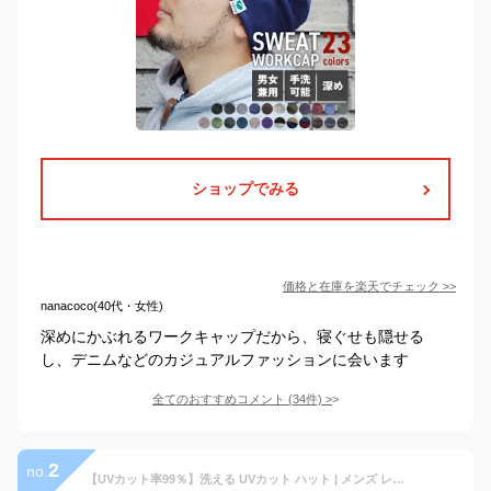
ショップでみる
価格と在庫を
楽天
でチェック
>>
nanacoco(40代・女性)
深めにかぶれるワークキャップだから、寝ぐせも隠せる
し、デニムなどのカジュアルファッションに会います
全てのおすすめコメント
(
34
件)
>
2
no.
【UVカット率99％】洗える UVカット ハット | メンズ レディース 春 夏 春夏 春用 夏用 M L 帽子 麦わら帽子 麦わらハット つば広帽子 つば広ハット 日よけ帽子 中折れ帽子 UVハット おしゃれ 折りたためる 折り畳み 大きいサイズ 【■】