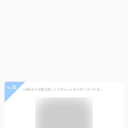
11
no.
＼BIGサイズ再入荷／＜ スウェットギャザー ワーク キャス キャップ ＞ 帽子 レディース メンズ ビッグ 大きいサイズ BIG 2サイズ キャップ ワーク CAP キャスケット スウェット UVカット 小顔 春夏秋冬 レジャー アウトドア おしゃれ お揃い mooca wk 【送料無料メール便】