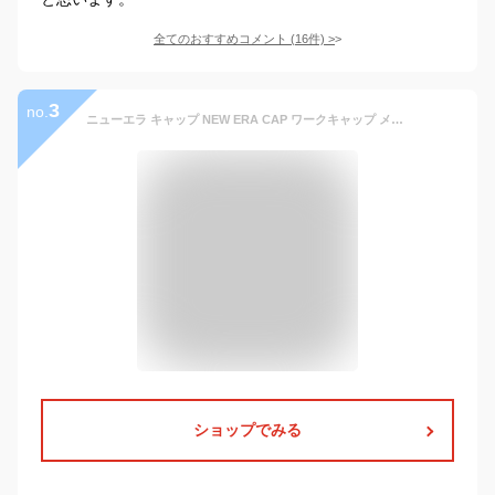
全てのおすすめコメント
(
16
件)
>
3
no.
ニューエラ キャップ NEW ERA CAP ワークキャップ メンズ レディース 帽子 無地 シンプル ベーシック 黒 ベージュ カーキ コットン 綿 ランド 深め おしゃれ かっこいい 人気 春 夏 秋 冬 オールシーズン ニューエラー 大きい 小さい サイズ 正規品 ユニセックス 男女兼用
ショップでみる