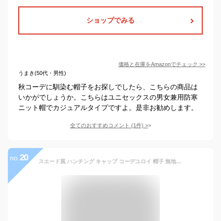
ショップでみる
価格と在庫を
Amazon
でチェック
>>
うまき(50代・男性)
秋コーデに馴染む帽子をお探しでしたら、こちらの商品は
いかがでしょうか。こちらはユニセックスの男女兼用防寒
ニット帽でカジュアルタイプですよ。是非お勧めします。
全てのおすすめコメント
(
1
件)
>
20
no.
スエード風 ハンチング キャップ コーデユロイ 帽子 無地 ハンチング帽 キャスケット メンズ(男性用) レディース(女性用) HUNTING CAP 7301