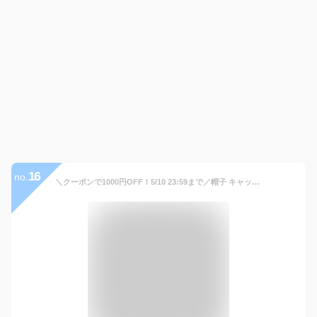
16
no.
＼クーポンで1000円OFF！5/10 23:59まで／帽子 キャップ 深め Big メンズ Lサイズ M 男性 春夏 コットン 運動会 メール便送料無料 無地 シンプル 深い 大きい おしゃれ 紫外線対策 サイズ 調整 秋冬 スポーツ 運動 ブラック 【Simple Cotton Cap】