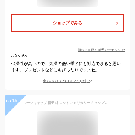
ショップでみる
価格と在庫を
楽天
でチェック
>>
たなかさん
保温性が高いので、気温の低い季節にも対応できると思い
ます。プレゼントなどにもぴったりですよね。
全てのおすすめコメント
(
2
件)
>
15
no.
ワークキャップ 帽子 綿 コットン ミリタリー キャップ シンプル 日焼け防止 紫外線対策 秋 夏 メンズ レディス ユニセックス 男女兼用