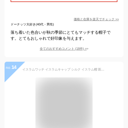
価格と在庫を
楽天
でチェック
>>
ドーナッツ大好き(40代・男性)
落ち着いた色合いが秋の季節にとてもマッチする帽子で
す。とてもおしゃれで好印象を与えます。
全てのおすすめコメント
(
18
件)
>
14
no.
イスラムワッチ イスラムキャップ シルク イスラム帽 医療用帽子 ニット帽 秋冬 帽子 メンズ インナーキャップ 春夏 夏用 冬用 ニット帽 メンズ