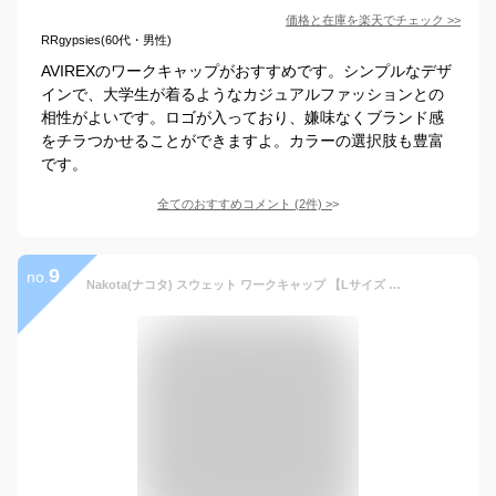
価格と在庫を
楽天
でチェック
>>
RRgypsies(60代・男性)
AVIREXのワークキャップがおすすめです。シンプルなデザ
インで、大学生が着るようなカジュアルファッションとの
相性がよいです。ロゴが入っており、嫌味なくブランド感
をチラつかせることができますよ。カラーの選択肢も豊富
です。
全てのおすすめコメント
(
2
件)
>
9
no.
Nakota(ナコタ) スウェット ワークキャップ 【Lサイズ チャコール】 帽子 メンズ レディース 大きいサイズ 春 秋 冬 ビッグサイズ 深い アウトドア 男女兼用 無地