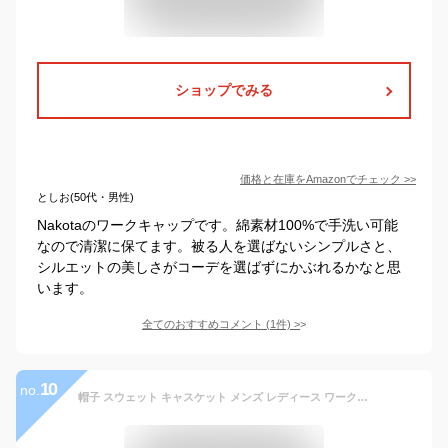
ショップでみる
価格と在庫を
Amazon
でチェック
>>
としお(50代・男性)
Nakotaのワークキャップです。綿素材100%で手洗い可能
なので清潔に保てます。被る人を選ばないシンプルさと、
シルエットの美しさがコーデを選ばずにかぶれるかなと思
います。
全てのおすすめコメント
(
1
件)
>
10
no.
帽子 スウェット キャスケット メンズ レディース ワークキャップ ハット 春 夏 秋