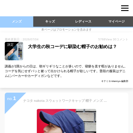
メンズ
キッズ
レディース
マイページ
本ページはプロモーションを含みます
最終更新日：2026/07/04
5768
View
30
コメント
決定
大学生の秋コーデに馴染む帽子のお勧めは？
講義が1限からの日は、朝ギリギリなことが多いので、寝癖を直す暇がありません。
コーデを気にせずパッと被って出かけられる帽子が欲しいです。普段の服装はデニ
ムにパーカーやカーディガンなどです。
キテミヨ-kitemiyo-編集部
1
no.
ナコタ nakota スウェットワークキャップ 帽子 メンズ レディース キャップ 大きいサイズ 深め UVカット 紫外線対策 無地 シンプル おしゃれ 日除け ワークキャップ