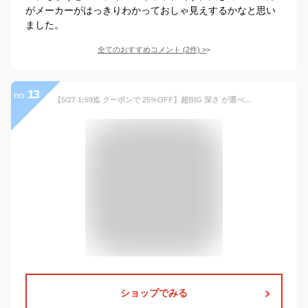
がメーカーがはっきりわかっておしゃ見えするかなと思い
ました。
全てのおすすめコメント
(
2
件)
>
13
no.
【5/27 1:59迄 クーポンで 25%OFF】超BIG 深さ が選べる 大きいサイズ のキャップ メンズ キャップ 帽子 メンズ 深め 深い 浅め 普通 ビッグサイズ L XL XXL スポーツ キャンプ 釣り ゴルフ 野球帽 UVカット 20代 30代 40代 50代 60代 春夏 秋冬 オルネート
ショップでみる