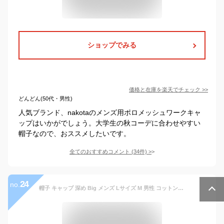
ショップでみる
価格と在庫を
楽天
でチェック
>>
どんどん(50代・男性)
人気ブランド、nakotaのメンズ用ポロメッシュワークキャ
ップはいかがでしょう。大学生の秋コーデに合わせやすい
帽子なので、おススメしたいです。
全てのおすすめコメント
(
34
件)
>
24
no.
帽子 キャップ 深め Big メンズ Lサイズ M 男性 コットン 春夏 運動会 メール便送料無料 無地 シンプル 深い 大きい おしゃれ 紫外線対策 サイズ 調整 秋冬 スポーツ 運動 ブラック 【Simple Cotton Cap】