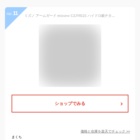
11
no.
ミズノ アームガード mizuno C2JY8121 ハイドロ銀チタン UVカット 日焼け止め 消臭 花粉 ブラック ホワイト ユニセックス メンズ ヤマト運輸ネコポス発送
ショップでみる
価格と在庫を
楽天
でチェック
>>
まくち