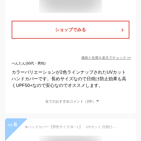
ショップでみる
価格と在庫を
楽天
でチェック
>>
べんたん(50代・男性)
カラーバリエーションが2色ラインナップされたUVカット
ハンドカバーです。長めサイズなので日焼け防止効果も高
くUPF50+なので安心なのでオススメします。
全てのおすすめコメント（2件）
6
no.
★ハンドカバー【男性サイズ M・L】 UVカット 日焼け防止 手 釣り ウェア 夏 アームカバー 手袋 メンズ ブラック UV対策 紫外線対策 暑さ対策 自転車