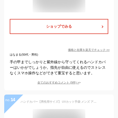
ショップでみる
価格と在庫を
楽天
でチェック
>>
はなまる(50代・男性)
手の甲までしっかりと紫外線から守ってくれるハンドカバ
ーはいかがでしょうか。指先が自由に使えるのでストレス
なくスマホ操作などができて重宝すると思います。
全てのおすすめコメント
(
9
件)
>
14
no.
ハンドカバー【男性用サイズ】 UVカット手袋 メンズ アームカバー ショート 指なし手袋 紫外線対策 UPF50+ 日焼け防止 手の甲 指 UVケア