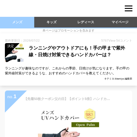
メンズ
キッズ
レディース
マイページ
本ページはプロモーションを含みます
最終更新日：2026/07/22
5767
View
54
コメント
決定
ランニングやアウトドアにも！手の甲まで紫外
線・日焼け対策できるハンドカバーは？
ランニングが趣味なのですが、これからの季節、日焼けが気になります。手の甲の
紫外線対策ができるような、おすすめのハンドカバーを教えてください。
キテミヨ-kitemiyo-編集部
1
no.
【先着50枚クーポン父の日】【ポイント5倍】ハンドカバー【男性用サイズM・L】 uvカット グローブ 手の甲 カバー 手袋 アームカバー uv メンズ ショート 日よけ ブラック 手の平オープン 滑らない ゴルフ 釣り テニス 日焼け防止 ホワイトビューティー WhB プレゼント