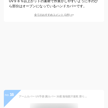
UV９８％以上かットの素材で作業がしやすいように手のひ
ら部分はオープンになっているハンドカバーです。
全てのおすすめコメント
(
1
件)
>
16
no.
アームカバー UV手袋 腕カバー 冷感 無地吸汗速乾 滑り止め UPF50+UV対策 日焼け止めカバー 紫外線対策 スポーツ 登山 野外活動 メンズ レディース 【男女兼用】 (アップグレード版ブラック)