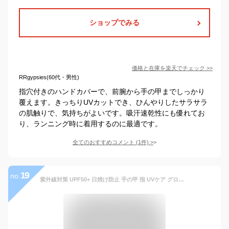
ショップでみる
価格と在庫を
楽天
でチェック
>>
RRgypsies(60代・男性)
指穴付きのハンドカバーで、前腕から手の甲までしっかり
覆えます。きっちりUVカットでき、ひんやりしたサラサラ
の肌触りで、気持ちがよいです。吸汗速乾性にも優れてお
り、ランニング時に着用するのに最適です。
全てのおすすめコメント
(
1
件)
>
19
no.
紫外線対策 UPF50+ 日焼け防止 手の甲 指 UVケア グローブ 暑さ対策 送料無料 涼しい メンズ レディース UVカット 自転車