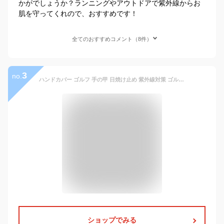
かがでしょうか？ランニングやアウトドアで紫外線からお
肌を守ってくれので、おすすめです！
全てのおすすめコメント（8件）
3
no.
ハンドカバー ゴルフ 手の甲 日焼け止め 紫外線対策 ゴルフハンドカバー 野外 テニス 右手用 右手 男性用 女性用 メンズ レディース シンプル ブランド 人気 おすすめ 売れ筋 ランキング 5本 安定感 UVカット UV 夏 汗 接触冷感 速乾吸収 メッシュ 通気債 冷感 小物 GMAX
ショップでみる