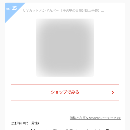
15
no.
ＵＶカット ハンドカバー 【手の甲の日焼け防止手袋】紫外線対策 メンズ(ブラックL)
ショップでみる
価格と在庫を
Amazon
でチェック
>>
はま玲(60代・男性)