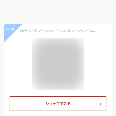
4
no.
[楽天1位 4冠] アームウォーマー 2本1組 アームカバー 送料無料 フィンガーレス ロング 手袋 レディース メンズ スマホ 対応 手 腕 指なし 親指穴あり 紫外線ガード UVケア 日除け 日焼け防止 防寒 手袋 ハンド ウォーマー 手首 グローブ エアコン 冷房 対策［fa009］
ショップでみる