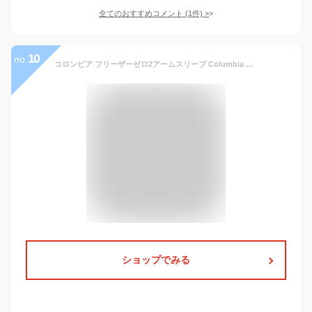
全てのおすすめコメント
(
1
件)
>
10
no.
コロンビア フリーザーゼロ2アームスリーブ Columbia FREEZER ZERO2 ARM SLEEVES CU1100 手細 アームカバー UV 紫外線対策 夏のアイテム キャンプ アウトドア フェス 【正規品】
ショップでみる