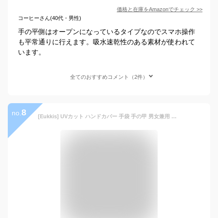
価格と在庫を
Amazon
でチェック
>>
コーヒーさん(40代・男性)
手の平側はオープンになっているタイプなのでスマホ操作
も平常通りに行えます。吸水速乾性のある素材が使われて
います。
全てのおすすめコメント（2件）
8
no.
[Eukkis] UVカット ハンドカバー 手袋 手の甲 男女兼用 レディース メンズ 運転 釣り 紫外線防止 日焼けよけ 吸汗速乾 通気性メッシュ ブラック