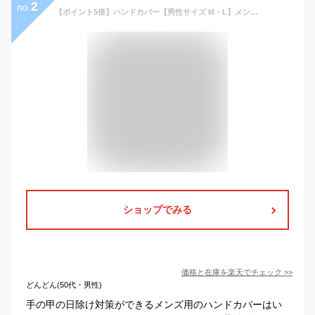
2
no.
【ポイント5倍】ハンドカバー【男性サイズ M・L】メンズ UVカット 手の甲 カバー ゴルフ テニス 釣り ウェア アームカバー 手袋 ブラック UV対策 紫外線対策 日焼け防止 ホワイトビューティー WhB プレゼント
ショップでみる
価格と在庫を
楽天
でチェック
>>
どんどん(50代・男性)
手の甲の日除け対策ができるメンズ用のハンドカバーはい