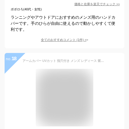
価格と在庫を
楽天
でチェック
>>
ポポロろ(40代・女性)
ランニングやアウトドアにおすすめのメンズ用のハンドカ
バーです。手のひらが自由に使えるので動かしやすくて便
利です。
全てのおすすめコメント
(
1
件)
>
18
no.
アームカバー UVカット 指穴付き メンズ レディース 紫外線対策 UVケア 日焼け防止 サポーター フリーサイズ スポーツ 涼感 吸水速乾 冷感 指穴 サラサラ