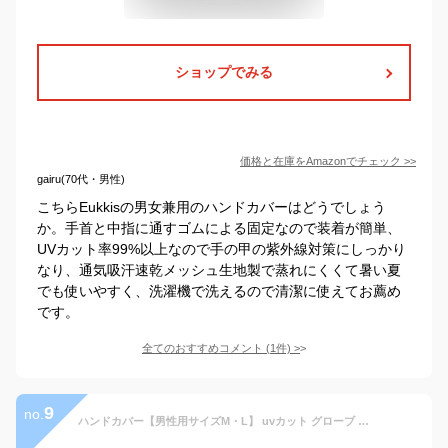
ショップでみる
価格と在庫を
Amazon
でチェック
>>
gairu(70代・男性)
こちらEukkisの男女兼用のハンドカバーはどうでしょう
か。手首と中指に通すゴムによる固定なので装着が簡単、
UVカット率99%以上なので手の甲の紫外線対策にしっかり
なり、通気吸汗速乾メッシュ生地製で蒸れにくくて暑い夏
でも使いやすく、洗濯機で洗えるので清潔に使えてお薦め
です。
全てのおすすめコメント
(
1
件)
>
9
no.
ハンドカバー【男性用サイズM・L】 uvカット グローブ 手袋 アームカバー uv メンズ 冷感 ショート uvプロテクター 日よけ ブラック 手の平オープン 滑らない ゴルフ 釣り テニス 日焼け防止 ホワイトビューティー WhB 父の日 プレゼント 実用的