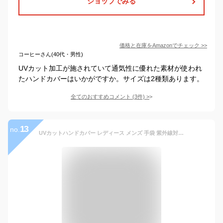
ショップでみる
価格と在庫を
Amazon
でチェック
>>
コーヒーさん(40代・男性)
UVカット加工が施されていて通気性に優れた素材が使われ
たハンドカバーはいかがですか。サイズは2種類あります。
全てのおすすめコメント
(
3
件)
>
13
no.
UVカットハンドカバー レディース メンズ 手袋 紫外線対策 UPF50+ 日焼け防止 手甲 指 UVケア UVカット テニス ゴルフ グローブ 暑さ対策