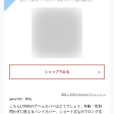
指なし 手袋 uv アームカバー 冷感 スポーツ 夏用 運転 自転車 半指 グローブ 薄手 メッシュ 日焼け対策 紫外線カット 腕カバー レディース メンズ 手首サポーター 夏 サイクリング ランニング スマホ操作 汗止め 滑り止め 通気性 ハンドウォーマー M 1枚入り
ショップでみる
価格と在庫を
Amazon
でチェック
>>
gairu(70代・男性)
こちらLYINGのアームカバーはどうでしょう。年齢・性別
問わずに使えるハンドカバー、ショート丈なのでロング丈