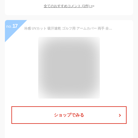
全てのおすすめコメント
(
1
件)
>
17
no.
冷感 UVカット 吸汗速乾 ゴルフ用 アームカバー 両手 全3カラー/FREEサイズ INCONTRO 日焼け防止 紫外線対策 焼かない 春夏 夏用 冷感素材 涼しい ゴルフ 手袋 グローブをしたまま アームシェード 腕 手 メンズ レディース おしゃれ
ショップでみる