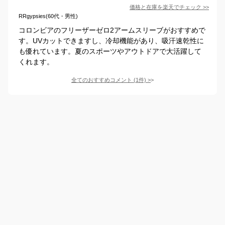
価格と在庫を
楽天
でチェック
>>
RRgypsies(60代・男性)
コロンビアのフリーザーゼロ2アームスリーブがおすすめで
す。UVカットできますし、冷却機能があり、吸汗速乾性に
も優れています。夏のスポーツやアウトドアで大活躍して
くれます。
全てのおすすめコメント
(
1
件)
>