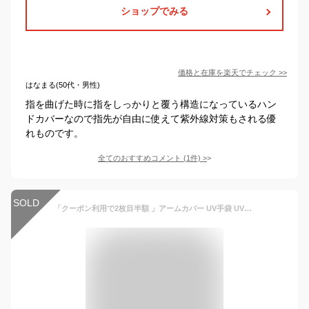
ショップでみる
価格と在庫を
楽天
でチェック
>>
はなまる(50代・男性)
指を曲げた時に指をしっかりと覆う構造になっているハン
ドカバーなので指先が自由に使えて紫外線対策もされる優
れものです。
全てのおすすめコメント
(
1
件)
>
SOLD
「クーポン利用で2枚目半額 」アームカバー UV手袋 UVカットハンドカバー アームガード レディース メンズ 手 腕 日焼け止め 紫外線対策 UPF50+ 水陸両用 接触冷感 運転 自動車 ホワイト ブラック グレー ピンク ブルー 冷感 吸汗 男女兼用 母の日 プレゼント