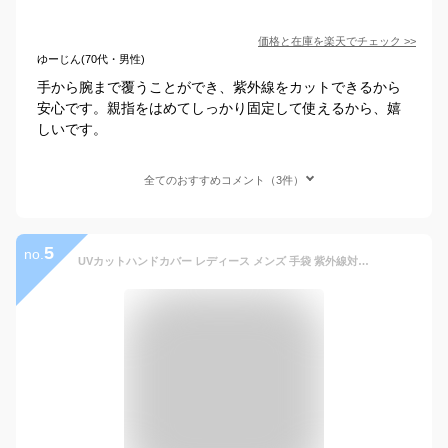
価格と在庫を
楽天
でチェック
>>
ゆーじん(70代・男性)
手から腕まで覆うことができ、紫外線をカットできるから
安心です。親指をはめてしっかり固定して使えるから、嬉
しいです。
全てのおすすめコメント（3件）
5
no.
UVカットハンドカバー レディース メンズ 手袋 紫外線対策 UPF50+ 日焼け防止 手甲 指 UVケア UVカット テニス ゴルフ グローブ 暑さ対策