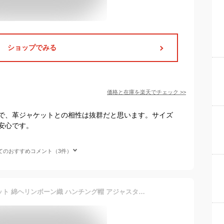
ショップでみる
価格と在庫を
楽天
でチェック
>>
で、革ジャケットとの相性は抜群だと思います。サイズ
安心です。
てのおすすめコメント（3件）
帽子 メンズ ハンチング ハット 綿ヘリンボーン織 ハンチング帽 アジャスター フリーサイズ 大きいサイズ 61cmまで ファッション小物 送料無料【Z3Q】【パケ1】