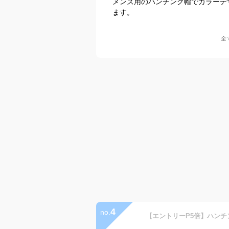
メンズ用のハンチング帽でカラーデ
ます。
全
4
no.