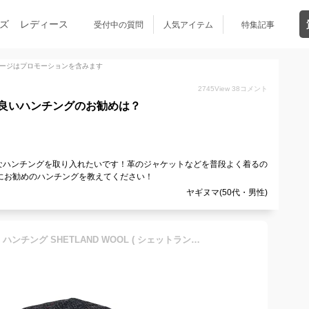
ズ
レディース
受付中の質問
人気アイテム
特集記事
ージはプロモーションを含みます
2745
View
38
コメント
良いハンチングのお勧めは？
なハンチングを取り入れたいです！革のジャケットなどを普段よく着るの
にお勧めのハンチングを教えてください！
ヤギヌマ(50代・男性)
[ KASZKIET カシュケット ] ハンチング SHETLAND WOOL ( シェットランドウール 100% ) へリンボン ツイード ハンチング 秋冬 ブランド 【帽子】 グレー [ivy cap] 送料無料 敬老の日