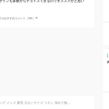
ザインも多数からチョイスできるのでオススメかと思い
てのおすすめコメント（3件）
【エントリーP5倍】ハンチング メンズ 夏用 大きいサイズ リネン 深めで被りやすい サイズ調節 ハンチング帽 キャスケット 麻 綿 紳士 キレイなシルエット XL 58cm-63cm MQUM ゴルフ 小顔 hun-658 熱中症対策 通気性 風を通す プレゼント 即納【メール便送料無料】