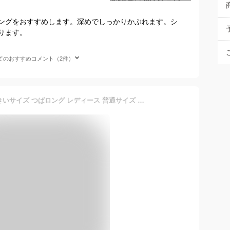
ングをおすすめします。深めでしっかりかぶれます。シ
ります。
てのおすすめコメント（2件）
帽子 メンズ ハンチング 大きいサイズ つばロング レディース 普通サイズ ゴルフ キャップ 千鳥帽 春夏 秋冬 つば長 ビックサイズ 無地 シンプル ワッフル生地 男性用 女性用 ゴルフ golf1