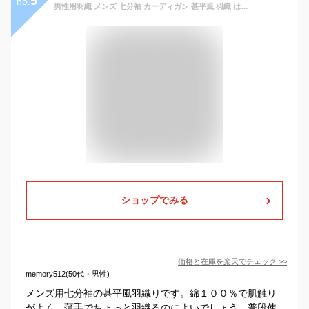
5
no.
男性用羽織 メンズ 七分袖 カーディガン 甚平風 羽織 はおり 着物 浴衣風 夏服 トップス 薄手 部屋着 ルームウェア カジュアル お祭り 冷房対策 春夏秋 メンズファッション 父の日 ギフト
ショップでみる
価格と在庫を
楽天
でチェック
>>
memory512(50代・男性)
メンズ用七分袖の甚平風羽織りです。綿１００％で肌触り
がよく、薄手でちょっと羽織るのによいでしょう。普段使