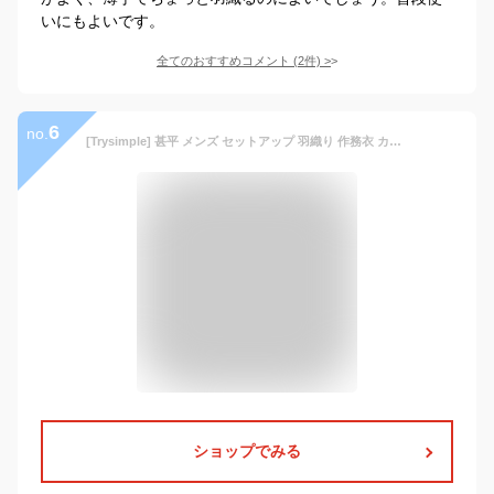
いにもよいです。
全てのおすすめコメント
(
2
件)
>
6
no.
[Trysimple] 甚平 メンズ セットアップ 羽織り 作務衣 カーディガン 半袖 ショートパンツ サマー上下セット 半ズボン ゆったり 和式 半被 部屋着 花火大会 祭り 花柄 鶴柄 波柄(5XL オーシャン)
ショップでみる