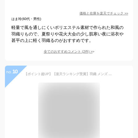
価格と在庫を
楽天
でチェック
>>
はま玲(60代・男性)
軽量で風を通しにくいポリエステル素材で作られた和風の
羽織りもので、夏祭りや花火大会の少し肌寒い夜に浴衣や
甚平の上に軽く羽織るのがおすすめです。
全てのおすすめコメント
(
2
件)
>
10
no.
【ポイント超UP】【楽天ランキング受賞】羽織 メンズ 法被 春 夏 秋 祭り おしゃれ 半纏 半被 甚平 柄 和柄 派手 半袖 五分袖 七分袖 涼しい 綿麻 男性 部屋着 カジュアル シャツ 大きいサイズも充実 甚平・作務衣特集