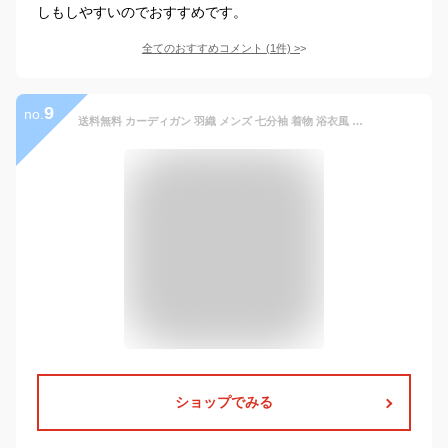
しもしやすいのでおすすめです。
全てのおすすめコメント
(
1
件)
>
9
no.
送料無料 カーディガン 羽織 メンズ 七分袖 着物 浴衣風 甚平風 羽織り 無地 大きいサイズ 男性用羽織 涼しい 日焼け止め 薄手 カジュアル 冷房対策 はおり サマーコーデ UVカット イベント お祭り プレゼント
ショップでみる