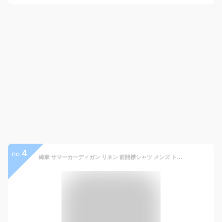
4
no.
綿麻 サマーカーディガン リネン 前開襟シャツ メンズ トップス 長袖 大きサイズ ショート丈 羽織 和服 無地 ゆったり カジュアル 和風 和装 着物 和式 アウター 大人用 春夏物 秋服 上着 半纏 半被 法被 甚平 部屋着 父の日