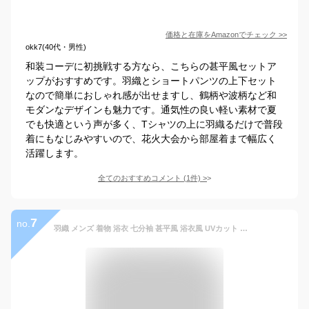
価格と在庫を
Amazon
でチェック
>>
okk7(40代・男性)
和装コーデに初挑戦する方なら、こちらの甚平風セットア
ップがおすすめです。羽織とショートパンツの上下セット
なので簡単におしゃれ感が出せますし、鶴柄や波柄など和
モダンなデザインも魅力です。通気性の良い軽い素材で夏
でも快適という声が多く、Tシャツの上に羽織るだけで普段
着にもなじみやすいので、花火大会から部屋着まで幅広く
活躍します。
全てのおすすめコメント
(
1
件)
>
7
no.
羽織 メンズ 着物 浴衣 七分袖 甚平風 浴衣風 UVカット カジュアル ジャケット カーディガン カーデ ポンチョ ゆったり ダンス 総柄シャツ 夏祭り 花火大会 ビジカジ トップス リモートワーク コスプレ 男性用 部屋着 在宅 薄手 春服 夏物 夏 父の日