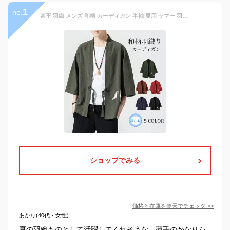
1
no.
甚平 羽織 メンズ 和柄 カーディガン 半袖 夏用 サマー 羽織り 法被 おしゃれ 涼しい 軽量 通気 速乾 鳥柄 和風 シャツ ゆったり 開襟 祭り 花火大会 夏祭り 部屋着 ルームウェア 大きいサイズ M L XL 2XL 3XL 4XL 5XL 父の日 プレゼント
ショップでみる
価格と在庫を
楽天
でチェック
>>
あかり(40代・女性)
夏の羽織ものとして活躍してくれそうな、薄手のかなりシ