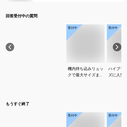
回答受付中の質問
受付中
受付中
機内持ち込みリュッ
ハイブラ
クで最大サイズまで
ズに人気
使えるおすすめは？
ダーやキ
おすすめ
ださい
もうすぐ終了
受付中
受付中