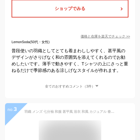
ショップでみる
価格と在庫を
楽天
でチェック
>>
LemonSoda(50代・女性)
普段使いの羽織としてとても着まわししやすく、甚平風の
デザインがさりげなく和の雰囲気を添えてくれるのでお勧
めしたいです。薄手で動きやすく、Tシャツの上にさっと重
ねるだけで季節感のある涼しげなスタイルが作れます。
全てのおすすめコメント（3件）
3
no.
羽織 メンズ 七分袖 和服 甚平風 浴衣 和風 カジュアル 春夏春 花火大会 お祭り おしゃれ 春