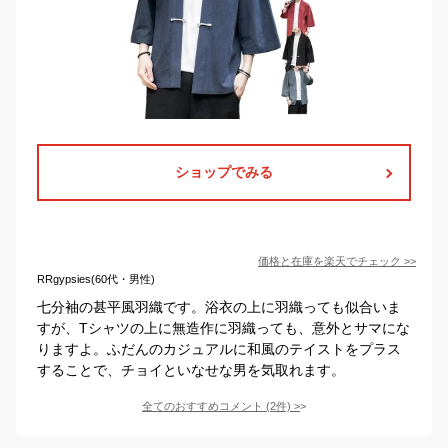
ショップでみる
価格と在庫を
楽天
でチェック
>>
RRgypsies(60代・男性)
七分袖の甚平風羽織です。浴衣の上に羽織っても似合いま
すが、Tシャツの上に無造作に羽織っても、意外とサマにな
りますよ。ふだんのカジュアルに和風のテイストをプラス
することで、チョイといなせな男を気取れます。
全てのおすすめコメント
(
2
件)
>