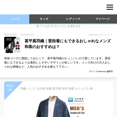
メンズ
キッズ
レディース
マイページ
本ページはプロモーションを含みます
最終更新日：2026/05/25
118
View
15
コメント
決定
甚平風羽織｜普段着にもできるおしゃれなメンズ
和装のおすすめは？
和装コーデに挑戦してみたくて、甚平風羽織がかっこいいので探しています。普段
着にもできるような着回ししやすいデザインが欲しいです。メンズ向けの大人おし
ゃれな柄物など、人気のおすすめを教えて下さい。
キテミヨ-kitemiyo-編集部
Pick
羽織 メンズ 七分袖 和服 甚平風 浴衣 和風 カジュアル 春夏春 花火大会 お祭り おしゃれ 春
Up