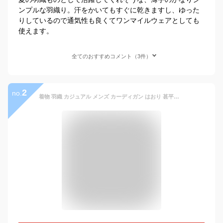
ンプルな羽織り。汗をかいてもすぐに乾きますし、ゆった
りしているので通気性も良くてワンマイルウェアとしても
使えます。
全てのおすすめコメント（3件）
2
no.
着物 羽織 カジュアル メンズ カーディガン はおり 甚平風 浴衣風 夏服 七分袖 シャツ 無地 涼しい カーデ 農作業 男性用 涼しい UVカット 日焼け止め 薄手 洗える着物 ポリエステル ゆかた ダンス コスプレ 和装 和服 普段着 メンズファッション 父の日