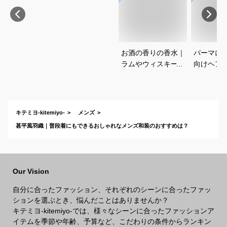
お酒の香りの香水｜
パーマに
ラムやウィスキーな
向けヘア
どの香りがする大人
すすめを
向けメンズフレグラ
さい
ンスのおすすめは？
キテミヨ-kitemiyo-
メンズ
甚平風羽織｜普段着にもできるおしゃれなメンズ和装のおすすめは？
Our Vision
自分に合ったファッション、それぞれのシーンに合ったファッ
ションを選ぶとき、悩んだことはありませんか？
キテミヨ-kitemiyo-では、様々なシーンに合ったファッションア
イテムを季節や年齢、予算など、こだわりの条件からランキン