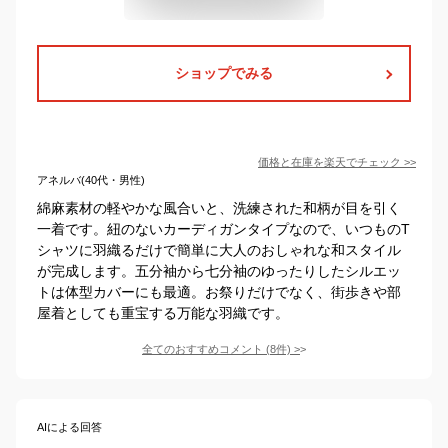
ショップでみる
価格と在庫を
楽天
でチェック
>>
アネルバ(40代・男性)
綿麻素材の軽やかな風合いと、洗練された和柄が目を引く
一着です。紐のないカーディガンタイプなので、いつものT
シャツに羽織るだけで簡単に大人のおしゃれな和スタイル
が完成します。五分袖から七分袖のゆったりしたシルエッ
トは体型カバーにも最適。お祭りだけでなく、街歩きや部
屋着としても重宝する万能な羽織です。
全てのおすすめコメント
(
8
件)
>
AIによる回答