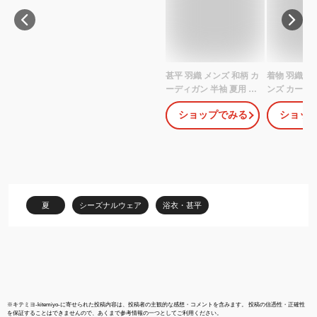
甚平 羽織 メンズ 和柄 カ
着物 羽織 カ
ーディガン 半袖 夏用 サ
ンズ カーデ
マー 羽織り 法被 おしゃ
り 甚平風 浴
ショップでみる
ショッ
れ 涼しい 軽量 通気 速乾
分袖 シャツ 
鳥柄 和風 シャツ ゆった
カーデ 農作業
り 開襟 祭り 花火大会 夏
しい UVカッ
祭り 部屋着 ルームウェ
め 薄手 洗え
ア 大きいサイズ M L XL
エステル ゆ
2XL 3XL 4XL 5XL 父の
コスプレ 和装
日 プレゼント
着 メンズフ
夏
シーズナルウェア
浴衣・甚平
父の日
※
キテミヨ-kitemiyo-
に寄せられた投稿内容は、投稿者の主観的な感想・コメントを含みます。 投稿の信憑性・正確性
を保証することはできませんので、あくまで参考情報の一つとしてご利用ください。