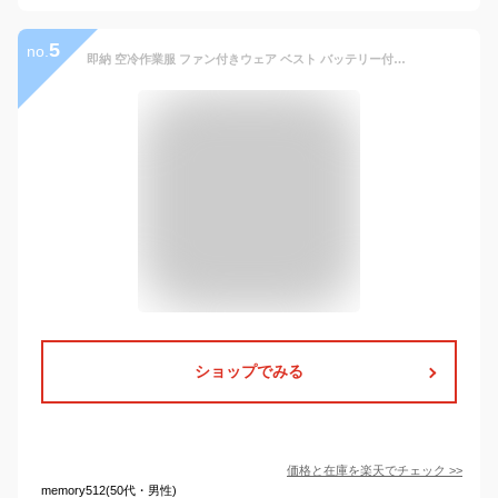
5
no.
即納 空冷作業服 ファン付きウェア ベスト バッテリー付き ファン付き作業服 電動 ファン付き 冷却ベスト UVカット UPF50+ ファンベスト セット エアコン服 5L 作業着 父の日 熱中症対策 夏 男女兼用 メンズ レディース 扇風機 軽量 クールウェア ファン付きウェア EFウェア
ショップでみる
価格と在庫を
楽天
でチェック
>>
memory512(50代・男性)