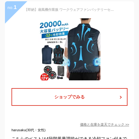
1
no.
【即納】扇風機作業服 ワークウェアファンバッテリーセット ベスト ファン付き作業服 電動 ファン付き 冷却ベスト フルセット UVカット UPF50+ 最新 エアコン服 5L 作業 着 父の日 熱中症対策 夏 男女兼用 メンズ レディース 扇風機 軽量 クールウェア ファン付きウェア
ショップでみる
価格と在庫を
楽天
でチェック
>>
harusaku(30代・女性)
こちらのベストは4段階風量調節ができる冷却ファン付きで