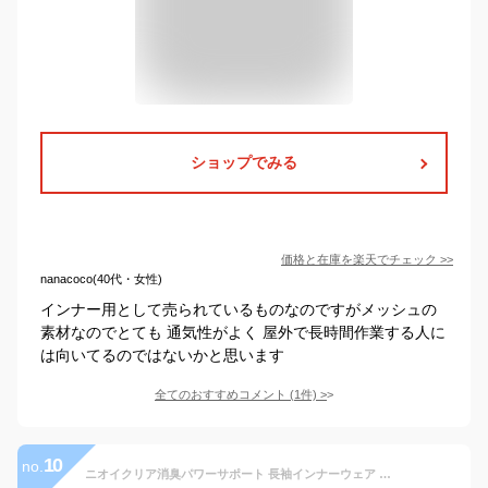
ショップでみる
価格と在庫を
楽天
でチェック
>>
nanacoco(40代・女性)
インナー用として売られているものなのですがメッシュの
素材なのでとても 通気性がよく 屋外で長時間作業する人に
は向いてるのではないかと思います
全てのおすすめコメント
(
1
件)
>
10
no.
ニオイクリア消臭パワーサポート 長袖インナーウェア 夏用 接触冷感 コーコス G-2028 グラディエーター コンプレッション アンダーシャツ 男女兼用 メンズ レディース ストレッチ 吸汗速乾 UVカット 消臭 熱中症対策 SS S M L LL 3L 4L 5L 作業着 作業服 スポーツ ジョギング