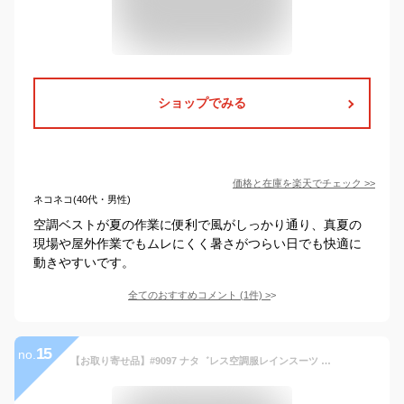
ショップでみる
価格と在庫を
楽天
でチェック
>>
ネコネコ(40代・男性)
空調ベストが夏の作業に便利で風がしっかり通り、真夏の
現場や屋外作業でもムレにくく暑さがつらい日でも快適に
動きやすいです。
全てのおすすめコメント
(
1
件)
>
15
no.
【お取り寄せ品】#9097 ナタ゛レス空調服レインスーツ 空調服 レインスーツ ナダレス JINNAI 上下セット メンズ レインコート カッパ 上下 防水 作業服 空調 暑さ対策 熱中症対策 雨具 夏 涼しい フード セパレート ズボン 反射 合羽 警備 建設業 ファン対応 ケイワーク