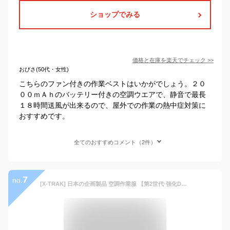
ショップでみる
価格と在庫を
楽天
でチェック
>>
おびさ(50代・女性)
こちらのファン付きの作業ベストはいかがでしょう。２０
００ｍＡｈのバッテリー付きの空調ウエアで、静音で最長
１８時間送風が出来るので、屋外での作業の熱中症対策に
おすすめです。
全てのおすすめコメント（2件）
7
no.
[X-TRAK] 日本の企画製品 空調作業服 【第2世代·強化DC19V出力 USB出力より風量99％UP】 ファン付きベスト 日本製爆風モーター 増強9枚羽根 大容量バッテリー付き UVカット 薄型 男女兼用 熱中症対策 グッズ 工事現場適用(フルセット、S、ホワイト)