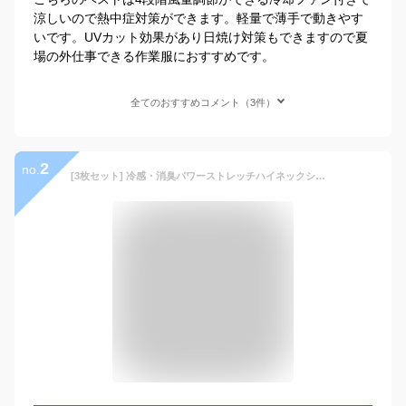
涼しいので熱中症対策ができます。軽量で薄手で動きやす
いです。UVカット効果があり日焼け対策もできますので夏
場の外仕事できる作業服におすすめです。
全てのおすすめコメント（3件）
2
no.
[3枚セット] 冷感・消臭パワーストレッチハイネックシャツ UVカット ひんやり 長袖 JW625 熱中症対策 メッシュ おたふく手袋 ボディータフネス コンプレッション インナーシャツ アンダーウェア メンズ 4L 5L 自転車 スポーツ 春夏用 夏 作業着 作業服 JW-625 まとめ買い