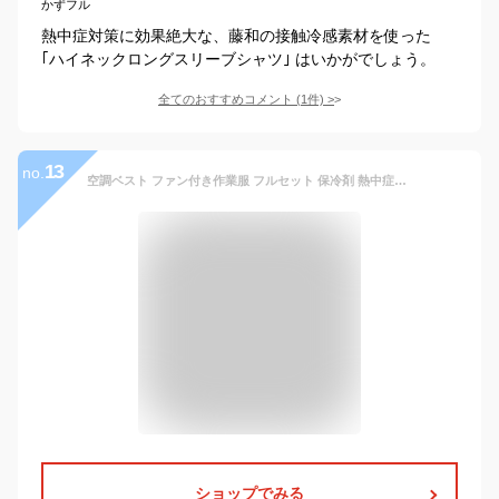
かずフル
熱中症対策に効果絶大な、藤和の接触冷感素材を使った
｢ハイネックロングスリーブシャツ｣ はいかがでしょう。
全てのおすすめコメント
(
1
件)
>
13
no.
空調ベスト ファン付き作業服 フルセット 保冷剤 熱中症対策 夏用 メンズ レディース 軽量 涼しい 冷却ベスト ハーネス対応 屋外作業 現場 建設 農作業 釣り アウトドア ファン取付
ショップでみる