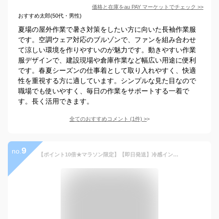
価格と在庫を
au PAY マーケット
でチェック
>>
おすすめ太郎(50代・男性)
夏場の屋外作業で暑さ対策をしたい方に向いた長袖作業服
です。空調ウェア対応のブルゾンで、ファンを組み合わせ
て涼しい環境を作りやすいのが魅力です。動きやすい作業
服デザインで、建設現場や倉庫作業など幅広い用途に便利
です。春夏シーズンの仕事着として取り入れやすく、快適
性を重視する方に適しています。シンプルな見た目なので
職場でも使いやすく、毎日の作業をサポートする一着で
す。長く活用できます。
全てのおすすめコメント
(
1
件)
>
9
no.
【ポイント10倍★マラソン限定】【即日発送】冷感インナーシャツ アイズフロンティア 超 背中メッシュインナーシャツ ひんやり メッシュ クール 吸水速乾 UVカット 2024年 新作 215 半袖 コンプレッション 春夏 ストレッチ メンズ レディース スポーツ 熱中症対策 作業服