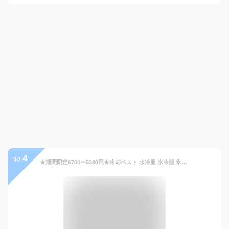
4
no.
★期間限定6700ー5380円★冷却ベスト 水冷服 氷冷服 氷冷ベスト 水冷式 水冷ベスト クールベスト 暑さ対策 熱中症対策 節電対策 酷暑対策水ベストアイスフロー仕事服 通勤 現場 工場 メンズ レディース 兼用 レジャー スポーツ バイク クーラースーツ クーラーベスト 作業服