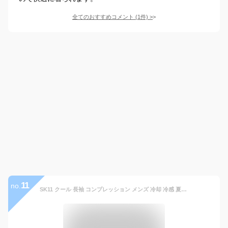
全てのおすすめコメント
(
1
件)
>
11
no.
SK11 クール 長袖 コンプレッション メンズ 冷却 冷感 夏 藤原産業 夏用インナー 作業着 作業服 仕事 現場 熱中症対策 インナー 接触冷感 速乾 アンダーシャツ 肌着 長袖シャツ ゴルフ スポーツ コンプレッション 下着 520711 〜 520774