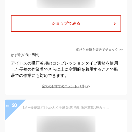
ショップでみる
価格と在庫を
楽天
でチェック
>>
はま玲(60代・男性)
アイトスの吸汗冷却のコンプレッションタイプ素材を使用
した長袖の作業着でさらに上に空調服を着用することで酷
暑での作業にも対応できます。
全てのおすすめコメント
(
1
件)
>
20
no.
[メール便対応] おたふく手袋 冷感 消臭 吸汗速乾 UVカット ストレッチ 七分袖 脇下メッシュ ブラック 熱中症対策 ワークウェア インナー ボディータフネス アンダーシャツ メンズ コンプレッション 7分袖 自転車 スポーツ 現場 夏用 作業着 作業服 JW-629 JW629