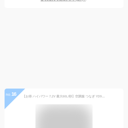
16
no.
【お得 ハイパワー 7.2V 最大60L/秒】空調服 つなぎ YD9850 ハイパワー風力【空調服 YD9850 ＋パワーファン ＋バッテリー(SKSP01)＋ 保冷剤2個】 HLBSセット山田辰 高視認 綿100％ 作業着 作業服 ハイパワー風力仕様 空調服 YD9850