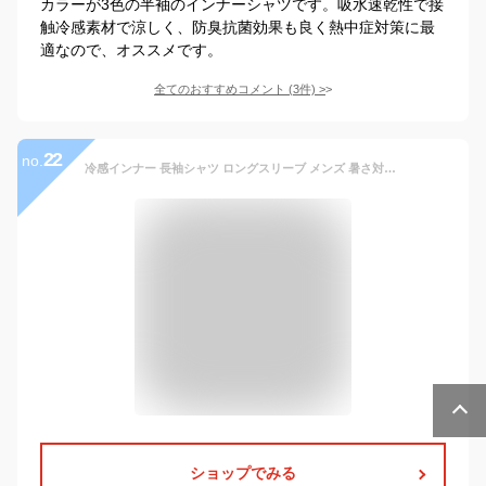
カラーが3色の半袖のインナーシャツです。吸水速乾性で接
触冷感素材で涼しく、防臭抗菌効果も良く熱中症対策に最
適なので、オススメです。
全てのおすすめコメント
(
3
件)
>
22
no.
冷感インナー 長袖シャツ ロングスリーブ メンズ 暑さ対策 涼しい 吸汗速乾 冷感 抗菌防臭 春夏 スポーティ アンダーシャツ 夏用インナー 作業着 作業服 大きいサイズ 自重堂 Z-DRAGON 75124 ロングスリーブスポーツ
ショップでみる