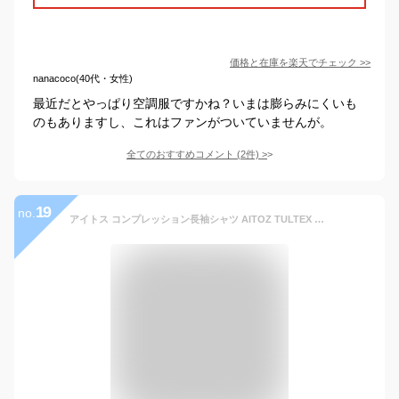
価格と在庫を
楽天
でチェック
>>
nanacoco(40代・女性)
最近だとやっぱり空調服ですかね？いまは膨らみにくいも
のもありますし、これはファンがついていませんが。
全てのおすすめコメント
(
2
件)
>
19
no.
アイトス コンプレッション長袖シャツ AITOZ TULTEX インナー 夏用 涼しい 暑さ対策 クール タルテックス 男女兼用 メンズ レディース アンダーシャツ Tシャツ インナーシャツ 作業着 作業服 春夏 吸汗 速乾 抗菌 防臭 ストレッチ AZ-10610