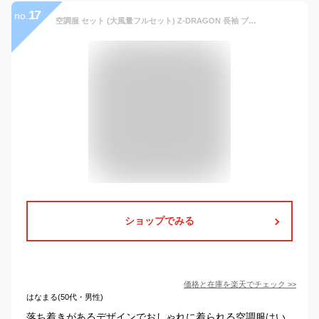
17
no.
空調服 セット (大風量フルセット) Z-DRAGON 長袖 ブルゾン 74110 フルハーネス対応 メンズ 春夏 作業服 作業着 涼しい おすすめ 熱中症対策 S M L LL 3L 4L 5L
ショップでみる
価格と在庫を
楽天
でチェック
>>
はなまる(50代・男性)
落ち着きがあるデザインでおしゃれに着られる空調服はい