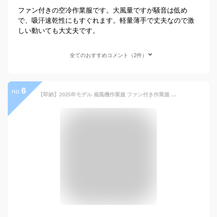
ファン付きの空冷作業服です。大風量ですが騒音は低め
で、吸汗速乾性にもすぐれます。軽量薄手で丈夫なので激
しい動いても大丈夫です。
全てのおすすめコメント（2件）
6
no.
【即納】2025年モデル 扇風機作業服 ファン付き作業服 ベスト 空冷ウェア 冷却扇風服 20000mAh大容量 ファン付きセット 4段階風量調節 12V出力 静音 大風量 18時間連続送風 撥水加工 UVカット メンズ レディース 熱中症対策 父の日 プレゼント ギフト