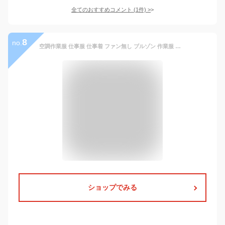
全てのおすすめコメント
(
1
件)
>
8
no.
空調作業服 仕事服 仕事着 ファン無し ブルゾン 作業服 メンズ 空調ウェア 涼しい サンエス 作業着 長袖 春夏 単品 ss-ku90450-t
ショップでみる