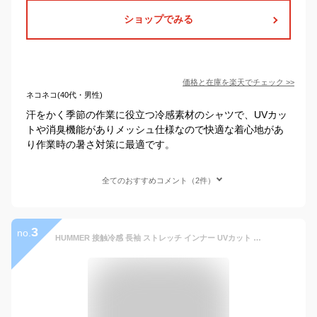
ショップでみる
価格と在庫を
楽天
でチェック
>>
ネコネコ(40代・男性)
汗をかく季節の作業に役立つ冷感素材のシャツで、UVカッ
トや消臭機能がありメッシュ仕様なので快適な着心地があ
り作業時の暑さ対策に最適です。
全てのおすすめコメント（2件）
3
no.
HUMMER 接触冷感 長袖 ストレッチ インナー UVカット 消臭 軽量 ひんやり 涼しい 日焼け対策 暑さ対策 春夏 作業着 作業服 カジュアル スポーツ メンズ レディース 大きいサイズ ブラック グレー 迷彩 ハマー アタックベース [ネコポス] at-908315