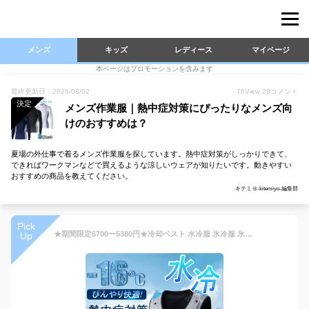
メンズ
キッズ
レディース
マイページ
本ページはプロモーションを含みます
最終更新日：2026/08/02
76
View
29
コメント
決定
メンズ作業服｜熱中症対策にぴったりなメンズ向
けのおすすめは？
夏場の外仕事で着るメンズ作業服を探しています。熱中症対策がしっかりできて、
できればワークマンなどで買えるような涼しいウェアが知りたいです。動きやすい
おすすめの商品を教えてください。
キテミヨ-kitemiyo-編集部
Pick
★期間限定6700ー5380円★冷却ベスト 水冷服 氷冷服 氷冷ベスト 水冷式 水冷ベスト クールベスト 暑さ対策 熱中症対策 節電対策 酷暑対策水ベストアイスフロー仕事服 通勤 現場 工場 メンズ レディース 兼用 レジャー スポーツ バイク クーラースーツ クーラーベスト 作業服
Up