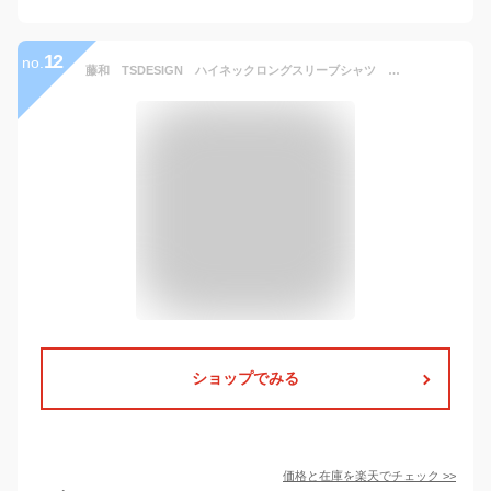
12
no.
藤和 TSDESIGN ハイネックロングスリーブシャツ 84151 S M L LL 春夏 SS 作業服 作業着 おしゃれ 上衣 肌着 インナー ゴルフ アウトドア 庭いじり 登山 バイク メンズ レディース 男女 ユニセックス UVカット 接触冷感 熱中症対策
ショップでみる
価格と在庫を
楽天
でチェック
>>