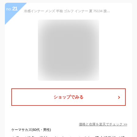
21
no.
冷感インナー メンズ 半袖 ゴルフ インナー 夏 75134 接触冷感 吸汗速乾 消臭 抗菌 コンプレッション インナーシャツ 涼しい 暑さ対策 ユニセックス 男女兼用 肌着 下着 作業着 作業服 レディース アンダーシャツ 自重堂 Z-DRAGON
ショップでみる
価格と在庫を
楽天
でチェック
>>
ケーマサカズ(60代・男性)