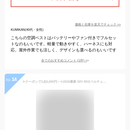
価格と在庫を
楽天
でチェック
>>
KUMIKAN(40代・女性)
こちらの空調ベストはバッテリーやファン付きでフルセッ
トなのもいいです。軽量で動きやすく、ハーネスにも対
応。屋外作業でも涼しく、デザインも選べるのもいいです
全てのおすすめコメント
(
1
件)
>
14
no.
✨クーポンで1点6,600円～✨2026最新 50V 45V(ペルチェ付) 40V 30V✨クールウェア ファン付き作業服 バッテリー ファン セット 夏 空調 服のセット ベスト 冷却服 空調作業服 作業着 ファン付きベスト 大風量 夏 熱中症対策 UVカット