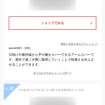
ショップでみる
価格と在庫を
楽天
でチェック
>>
akemi(60代・女性)
日焼けや紫外線から手や腕をカバーできるアームカバーで
す。屋外で過ごす際に着用していくことで快適さを向上さ
せることができます。
全てのおすすめコメント
(
1
件)
>
12
no.
日本製 綿 100 手袋 洗える 抗菌 手袋 静電気防止 uv 手袋 ショート コットン 手袋 コロナ ウイルス対策 uvカット 紫外線対策 ブラック 黒 ベージュ グレー レディース メンズ ブランド クロダ kuroda 抗菌グローブ ブランド 手汗 対策 寝る時 保湿 おやすみ 手荒れ 防止