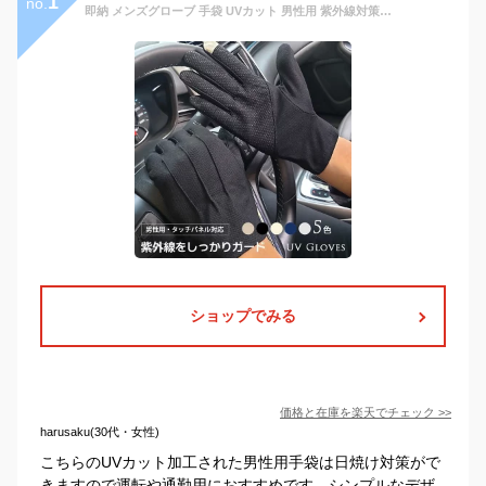
1
no.
即納 メンズグローブ 手袋 UVカット 男性用 紫外線対策手袋 サイクリング スマホ手袋 通勤 釣り スマートフォン対応 日焼け止め UVケア スマートフォン対応 五本指 通勤 通学 運転 タッチパネル対応 耐磨耗 グローブ 春夏秋冬 アウトドア サイクリング
ショップでみる
価格と在庫を
楽天
でチェック
>>
harusaku(30代・女性)
こちらのUVカット加工された男性用手袋は日焼け対策がで
きますので運転や通勤用におすすめです。シンプルなデザ