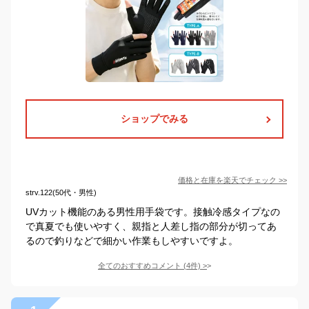
ショップでみる
価格と在庫を
楽天
でチェック
>>
strv.122(50代・男性)
UVカット機能のある男性用手袋です。接触冷感タイプなの
で真夏でも使いやすく、親指と人差し指の部分が切ってあ
るので釣りなどで細かい作業もしやすいですよ。
全てのおすすめコメント
(
4
件)
>