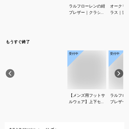
ラルフローレンの紺
オークリ
ブレザー｜クラシッ
ラス｜普
クがかっこいい！合
街中や運
わせやすいメンズ紺
しゃれな
ブレのおすすめは？
のおすす
もうすぐ終了
受付中
受付中
【メンズ用フットサ
ラルフロ
ルウェア】上下セッ
ブレザー
トアップのおすすめ
クがかっ
は？
わせやす
ブレのお