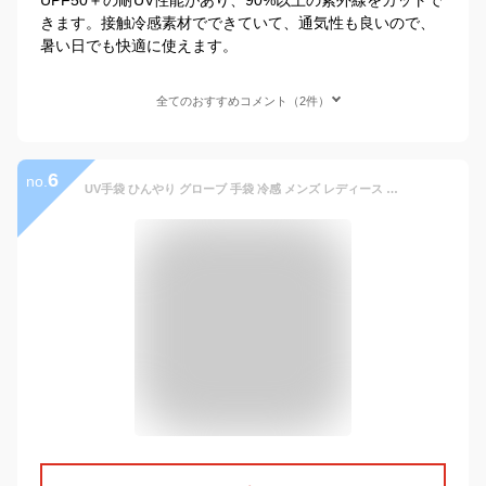
きます。接触冷感素材でできていて、通気性も良いので、
暑い日でも快適に使えます。
全てのおすすめコメント（2件）
6
no.
UV手袋 ひんやり グローブ 手袋 冷感 メンズ レディース バイク グローブ ゴルフ スポーツ 二指 半指 全指 スマホ対応 日焼け止め 滑り止め加工 日焼け防止 メッシュ 通気 吸汗速乾 サイクリング 自転車 アウトドア 登山 通勤 運転用 釣り 男女兼用