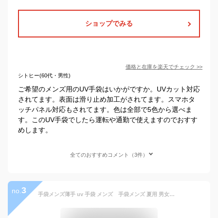
ショップでみる
価格と在庫を
楽天
でチェック
>>
シトヒー(60代・男性)
ご希望のメンズ用のUV手袋はいかがですか。UVカット対応
されてます。表面は滑り止め加工がされてます。スマホタ
ッチパネル対応もされてます。色は全部で5色から選べま
す。このUV手袋でしたら運転や通勤で使えますのでおすす
めします。
全てのおすすめコメント（3件）
3
no.
手袋メンズ薄手 uv 手袋 メンズ 手袋メンズ 夏用 男女兼用 手袋滑り止め 手袋 日焼け止め UVケア 夏 五本指 UVカット 運転 黒 グレー フリーサイズ