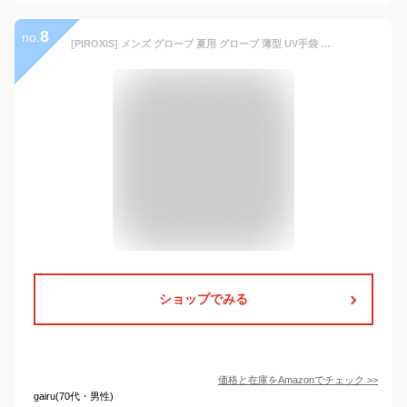
8
no.
[PIROXIS] メンズ グローブ 夏用 グローブ 薄型 UV手袋 接触冷感【UVカット・通気性あり・滑り止め加工・タッチパネル対応】日焼け対策 釣り・自転車・運転 男女兼用 (グレー, L-男性向)
ショップでみる
価格と在庫を
Amazon
でチェック
>>
gairu(70代・男性)