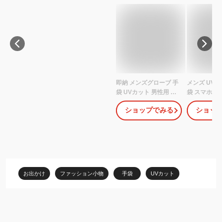
即納 メンズグローブ 手
メンズ UV手
袋 UVカット 男性用 紫
袋 スマホ操作
外線対策手袋 サイクリ
関節ストレス
ショップでみる
ショッ
ング スマホ手袋 通勤 釣
い 男 手袋 
り スマートフォン対応
線対策 グッズ
日焼け止め UVケア スマ
手 日焼け対
ートフォン対応 五本指
止 涼しい 夏
通勤 通学 運転 タッチ
タッチパネル
パネル対応 耐磨耗 グロ
け止め 紫外
ーブ 春夏秋冬 アウトド
性 手袋 運転
お出かけ
ファッション小物
手袋
UVカット
ア サイクリング
策 疲労減少 
部即納