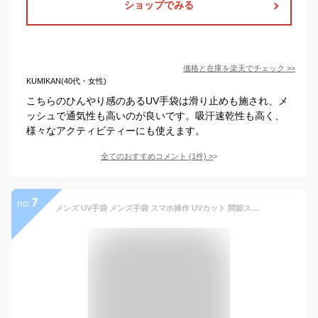
ショップでみる
価格と在庫を
楽天
でチェック
>>
KUMIKAN(40代・女性)
こちらのひんやり感のあるUV手袋は滑り止めも施され、メ
ッシュで通気性も高いのが良いです。吸汗速乾性も高く、
様々なアクティビティーにも使えます。
全てのおすすめコメント
(
1
件)
>
7
no.
メンズ UV手袋 メンズ手袋 スマホ操作 UVカット 関節ストレス 通気性良い 男 手袋 UV対策 紫外線対策 グッズ 指あり 薄手 日焼け対策 日焼け防止 涼しい 夏用 通勤 通学 タッチパネル対応 日焼け止め 紫外線防止 通気性 手袋 運転用 紫外線対策 疲労減少 送料無料