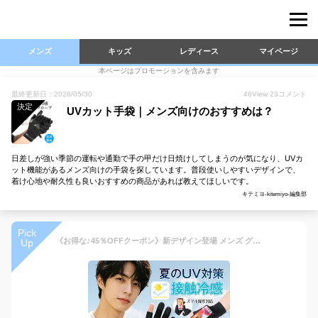
メンズ
キッズ
レディース
マイページ
本ページはプロモーションを含みます
最終更新日：2026/05/30
46
View
23
コメント
決定
UVカット手袋｜メンズ向けのおすすめは？
日差しが強い季節の運転や通勤で手の甲だけ日焼けしてしまうのが気になり、UVカ
ット機能があるメンズ向けの手袋を探しています。普段使いしやすいデザインで、
着け心地や耐久性も良いおすすめの商品があれば教えてほしいです。
キテミヨ-kitemiyo-編集部
Pick
《お得な♪45％OFFクーポン》新デザイン登場 メンズ グローブ 春夏用 冷感手袋 薄手 UVカット 日焼け止め 指出し 2本切り 滑り止め スマホ操作 ストレッチ 速乾性 釣り サイクルグローブ 運転用 通勤 通学 レディース 男女兼用
Up