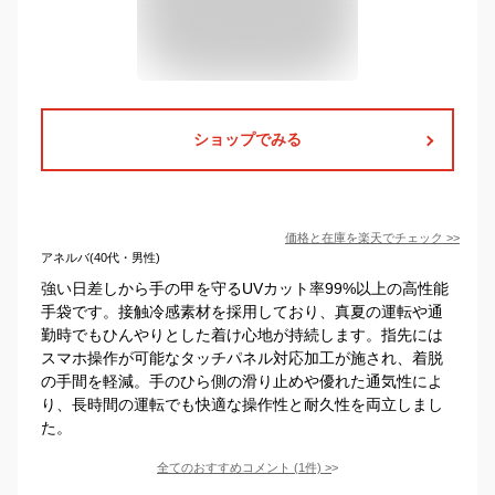
ショップでみる
価格と在庫を
楽天
でチェック
>>
アネルバ(40代・男性)
強い日差しから手の甲を守るUVカット率99%以上の高性能
手袋です。接触冷感素材を採用しており、真夏の運転や通
勤時でもひんやりとした着け心地が持続します。指先には
スマホ操作が可能なタッチパネル対応加工が施され、着脱
の手間を軽減。手のひら側の滑り止めや優れた通気性によ
り、長時間の運転でも快適な操作性と耐久性を両立しまし
た。
全てのおすすめコメント
(
1
件)
>