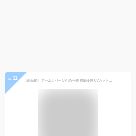
11
no.
【高品質】 アームカバー UV UV手袋 接触冷感 UVカット手袋 ショート スマホ 指切り 手袋 指なし UV対策 紫外線対策 夏用 日焼け対策 レディース 冷感 ショート 通勤 uv 暑さ対策 メンズ 女性 誕生日 プレゼント ギフト ゴルフ スポーツ おしゃれ かわいい 手