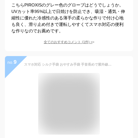
こちらPIROXISのグレー色のグローブはどうでしょうか。
UVカット率95%以上で日焼けを防止でき、吸湿・通気・伸
縮性に優れた冷感性のある薄手の柔らかな作りで付け心地
も良く、滑り止め付きで運転しやすくてスマホ対応の便利
な作りなのでお薦めです。
全てのおすすめコメント
(
1
件)
>
9
no.
スマホ対応 シルク手袋 おやすみ手袋 手首長めで紫外線対策 UVカット レディース メンズ 手荒れ 就寝用 ロング 日焼け止め 乾燥 紫外線 手袋 夏 手袋 涼感 ナイト手袋【FM-1〜6】