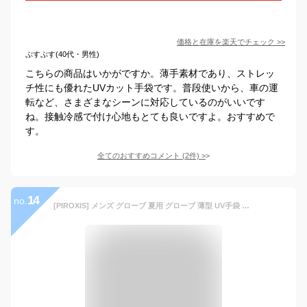
価格と在庫を
楽天
でチェック
>>
ぷすぷす(40代・男性)
こちらの商品はいかがですか。薄手素材であり、ストレッ
チ性にも優れたUVカット手袋です。普段使いから、車の運
転など、さまざまなシーンに対応しているのがいいです
ね。接触冷感で付け心地もとても良いですよ。おすすめで
す。
全てのおすすめコメント
(
2
件)
>
14
no.
[PIROXIS] メンズ グローブ 夏用 グローブ 薄型 UV手袋 接触冷感【UVカット・通気性あり・滑り止め加工・タッチパネル対応】日焼け対策 釣り・自転車・運転 男女兼用 (ブラック, L-男性向)