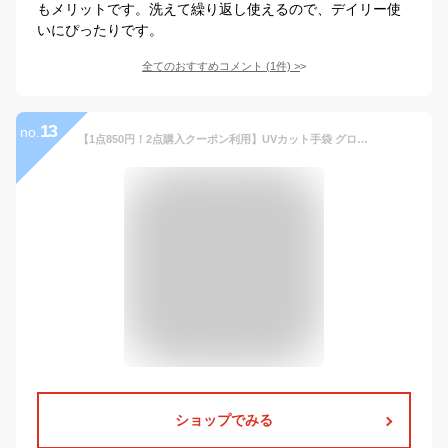
もメリットです。洗えて繰り返し使えるので、デイリー使
いにぴったりです。
全てのおすすめコメント
(
1
件)
>
13
no.
【1点850円！2点購入クーポン利用】UVカット手袋 グローブ レディース メンズ グローブ 冷感 春夏 薄手 ゴルフ スポーツ手袋 メッシュ 紫外線対策 日焼け 手袋 指なし 運転手袋 滑り止め 釣り手袋 指切り サイクルグローブ 通気性 速乾性 アウトドア 自転車 バイク 登山
ショップでみる