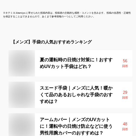
※
キテミヨ-kitemiyo-
に寄せられた投稿内容は、投稿者の主観的な感想・コメントを含みます。 投稿の信憑性・正確性
を保証することはできませんので、あくまで参考情報の一つとしてご利用ください。
【メンズ】
手袋
の人気おすすめランキング
夏の運転時の日焼け対策に！おすす
56
めUVカット手袋はどれ？
回答
スエード手袋｜メンズに人気！暖か
29
くて品のあるおしゃれな手袋のおす
回答
すめは？
アームカバー｜メンズのUVカット
48
に！運転中の日焼け防止などに使う
回答
男性用腕カバーのおすすめは？