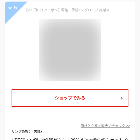
5
no.
【200円OFFクーポン】即納・手袋 uv グローブ 冷感メンズ レディース バイク グローブ ゴルフ 春夏 スマホ メッシュ 日焼け uvカット 手袋 ロング 滑り止め加工 日焼け防止 タッチパネル対応 通気性 速乾性 サイクリンググローブ 自転車グローブ 登山 通勤 運転用 男女兼用
ショップでみる
価格と在庫を
楽天
でチェック
>>
リング(50代・男性)
UPF50＋の耐UV性能があり、90%以上の紫外線をカットで