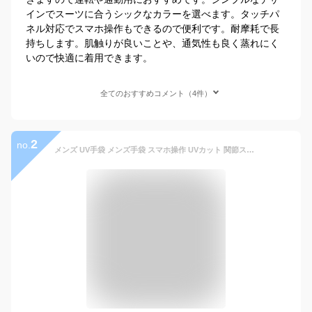
インでスーツに合うシックなカラーを選べます。タッチパ
ネル対応でスマホ操作もできるので便利です。耐摩耗で長
持ちします。肌触りが良いことや、通気性も良く蒸れにく
いので快適に着用できます。
全てのおすすめコメント（4件）
2
no.
メンズ UV手袋 メンズ手袋 スマホ操作 UVカット 関節ストレス 通気性良い 男 手袋 UV対策 紫外線対策 グッズ 指あり 薄手 日焼け対策 日焼け防止 涼しい 夏用 通勤 通学 タッチパネル対応 日焼け止め 紫外線防止 通気性 手袋 運転用 紫外線対策 疲労減少 送料無料 一部即納