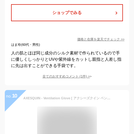
ショップでみる
価格と在庫を
楽天
でチェック
>>
はま玲(60代・男性)
人の肌とほぼ同じ成分のシルク素材で作られているので手
に優しくしっかりとUVや紫外線をカットし親指と人差し指
に先は出すことができる手袋です。
全てのおすすめコメント
(
1
件)
>
10
no.
AXESQUIN - Ventilation Glove [ アクシーズクイン ベンチレーション グローブ メンズ＆レディース 登山・ハイキング メッシュ UVカット タッチパネル対応 手袋 UV Mesh Glove ]