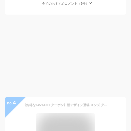
全てのおすすめコメント（3件）
4
no.
《お得な♪45％OFFクーポン》新デザイン登場 メンズ グローブ 春夏用 冷感手袋 薄手 UVカット 日焼け止め 指出し 2本切り 滑り止め スマホ操作 ストレッチ 速乾性 釣り サイクルグローブ 運転用 通勤 通学 レディース 男女兼用