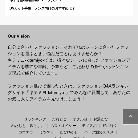
キテミヨ-kitemiyo-
メンズ
UVカット手袋｜メンズ向けのおすすめは？
Our Vision
自分に合ったファッション、それぞれのシーンに合ったファッ
ションを選ぶとき、悩んだことはありませんか？
キテミヨ-kitemiyo-では、様々なシーンに合ったファッションア
イテムを季節や年齢、予算など、こだわりの条件からランキン
グ形式で紹介しています。
ファッション選びで困ったときは、ファッションQ&Aランキン
グサイト「キテミヨ-kitemiyo-」でみんなに質問して、あなたの
お気に入りアイテムを見つけましょう！
Ｇランキング
だれどこ
オクルヨ
お湯たび
わたしと、暮らし。
ベストオイシー
モノスポ
野に行く。
カウナラ
ミツケヨ
たびゆかし
ハーブ酒のススメ