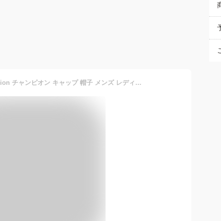
【2026年販売開始】Champion チャンピオン キャップ 帽子 メンズ レディース ベースボールキャップ ロングバイザー ハイキャップ UVカット UPF50+ 遮熱 ナイロンタフタ 洗える 通気性 サイズ調整可能 アジャスター付き 日除け 軽量 スポーツ アウトドア 春夏 父の日