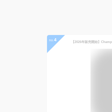
4
no.