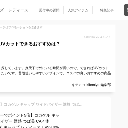
ズ
レディース
受付中の質問
人気アイテム
特集記事
ージはプロモーションを含みます
435
View
20
コメント
UVカットできるおすすめは？
を探しています。炎天下で外にいる時間が長いので、できればUVカット
りたいです。普段使いしやすいデザインで、コスパの良いおすすめの商品
キテミヨ-kitemiyo-編集部
【エントリーでポイント5倍】コカゲル キャップ ワイドバイザー 遮熱 つば長 CAP 体感-10℃ メンズ キャップ レディース UV99.9%カット 57-59cm 高機能 涼しい 熱中症対策 cap-1112 春夏 日焼け防止 アウトドア 洗濯機対応 通気性 父の日 贈り物 即納【メール便送料無料】