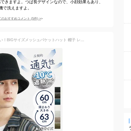
体感できますよ。つば長デザインなので、小顔効果もあり、
機で洗えますよ。
てのおすすめコメント
(
5
件)
>
＼遮熱シート付き！／ デカい！BIGサイズメッシュバケットハット 帽子 レディース メンズ 夏用 大きめサイズ 深め 日除け UVカット 遮光 スポーツ アウトドア 速乾 機能性 オールシーズン 帽子屋 ケースタ