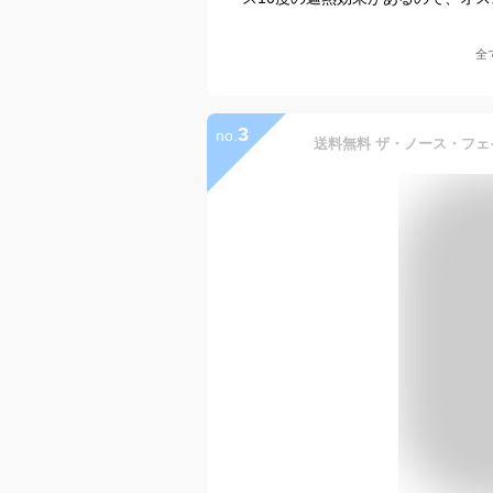
全
3
no.