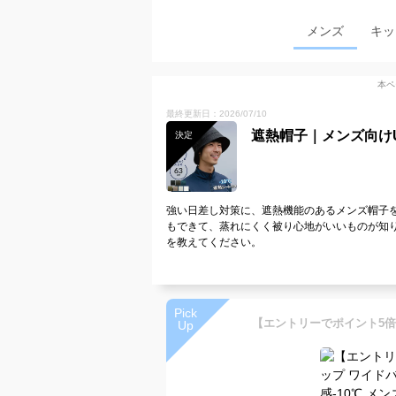
メンズ
キッ
本ペ
最終更新日：2026/07/10
遮熱帽子｜メンズ向け
決定
強い日差し対策に、遮熱機能のあるメンズ帽子
もできて、蒸れにくく被り心地がいいものが知
を教えてください。
Pick
Up