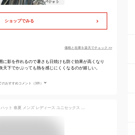
ショップでみる
価格と在庫を
楽天
でチェック
>>
囲に影を作れるので暑さも日焼けも防ぐ効果が高くなり
炎天下でかぶっても熱を感じにくくなるのが嬉しい。
てのおすすめコメント（3件）
帽子 コカゲル MW バケットハット 春夏 メンズ レディース ユニセックス 暑さ対策 遮熱 紫外線対策 UVカット 洗濯機洗い 大きいサイズの帽子 小さいサイズの帽子 メール便対応可 【コンビニ受取対応商品】