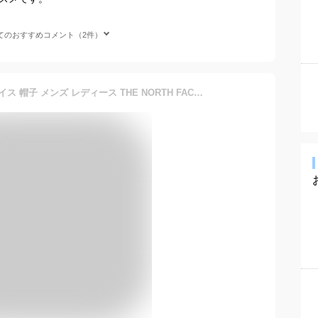
てのおすすめコメント（2件）
送料無料 ザ・ノース・フェイス 帽子 メンズ レディース THE NORTH FACE TNFシンプリークラシックキャップ｜UV(UPF50＋) 遮熱 ユニセックス アウトドア カジュアル コットン ぼうし キャンプ フェス タウンユース 男女兼用帽子 アウトドアブランド アクセサリー/NN02534