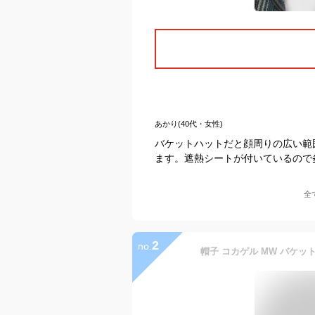
あかり(40代・女性)
バケットハットだと顔周りの広い範
ます。遮熱シートが付いているので
全
2
no.