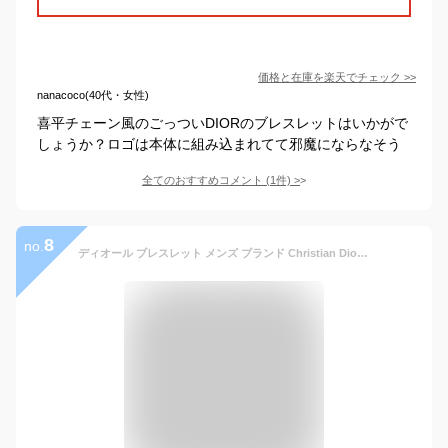
価格と在庫を
楽天
でチェック
>>
nanacoco(40代・女性)
喜平チェーン風のごっついDIORのブレスレットはいかがで
しょうか？ロゴは本体に組み込まれてて邪魔にならなそう
全てのおすすめコメント
(
1
件)
>
8
no.
ディオール ブレスレット メンズ ブランド Christian Dior ドイツ B1973 ブラウン アクセサリー 選べるモデル