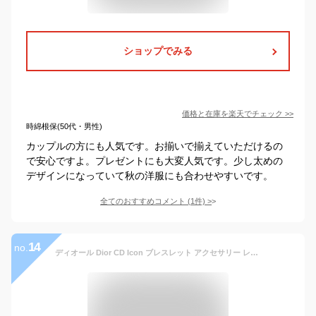
ショップでみる
価格と在庫を
楽天
でチェック
>>
時綿根保(50代・男性)
カップルの方にも人気です。お揃いで揃えていただけるの
で安心ですよ。プレゼントにも大変人気です。少し太めの
デザインになっていて秋の洋服にも合わせやすいです。
全てのおすすめコメント
(
1
件)
>
14
no.
ディオール Dior CD Icon ブレスレット アクセサリー レザー ステンレススチール ブラック系 / シルバー系 B2901HOMLE801L 【新品】