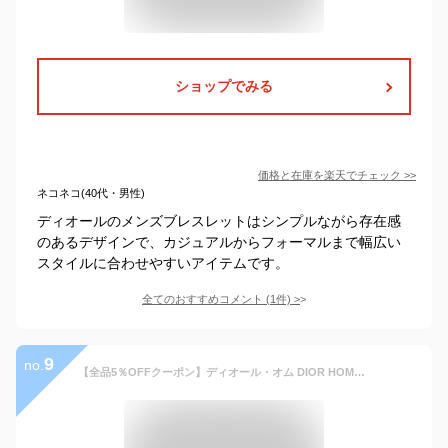
ショップでみる
価格と在庫を
楽天
でチェック
>>
ネコネコ(40代・男性)
ディオールのメンズブレスレットはシンプルながら存在感
のあるデザインで、カジュアルからフォーマルまで幅広い
スタイルに合わせやすいアイテムです。
全てのおすすめコメント
(
1
件)
>
9
no.
【全品5％OFFクーポン】ディオール・オム DIOR HOMME COUTURE ブレスレット アクセサリー レザー ステンレススチール メンズ ブラック系 / シルバー系 B1896HOMLE004 【新品】