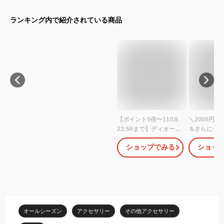
ランキング内で紹介されている商品
【ポイント5倍〜11/18
＼2000円O
23:59まで】ディオー
＆さらに+4
ル・オム DIOR HOMME
ール ブレス
ショップでみる
ショッ
チェーンリンク カナー
ズ ブランド Ch
ジュ ブレスレット アク
Dior ドイツ 
セサリー シルバー925
ウン アクセ
メンズ シルバー系
るモデル
B3662HOMST990 【新
品】
オールシーズン
アクセサリー
その他アクセサリー