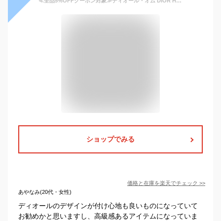
≪全品5%OFFクーポン対象≫ディオール・オム DIOR HOMME CDダイヤモンド ブレスレット アクセサリー ステンレススチール PVC メンズ グレー系 / シルバー系 B1788HOMMT005 【新品】
ショップでみる
価格と在庫を
楽天
でチェック
>>
あやなみ(20代・女性)
ディオールのデザインが付け心地も良いものになっていて
お勧めかと思いますし、高級感あるアイテムになっていま