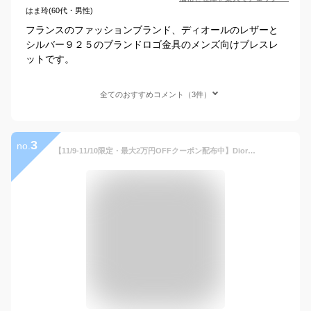
はま玲(60代・男性)
フランスのファッションブランド、ディオールのレザーと
シルバー９２５のブランドロゴ金具のメンズ向けブレスレ
ットです。
全てのおすすめコメント（3件）
3
no.
【11/9-11/10限定・最大2万円OFFクーポン配布中】Dior ディオール ブレスレット B1611HOMMT メンズ チェーン リングブレスレット メタルロゴ ブラス アクセサリー 004/palla/black【dc_kikaku】