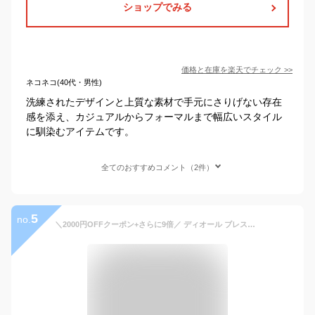
ショップでみる
価格と在庫を
楽天
でチェック
>>
ネコネコ(40代・男性)
洗練されたデザインと上質な素材で手元にさりげない存在
感を添え、カジュアルからフォーマルまで幅広いスタイル
に馴染むアイテムです。
全てのおすすめコメント（2件）
5
no.
＼2000円OFFクーポン+さらに9倍／ ディオール ブレスレット メンズ ブランド Christian Dior ドイツ B1899 シルバー系 アクセサリー