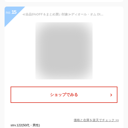
15
no.
≪全品5%OFF＆まとめ買い対象≫ディオール・オム DIOR HOMME COUTURE ブレスレット アクセサリー レザー ステンレススチール メンズ ブラック系 / シルバー系 B1896HOMLE004 【新品】
ショップでみる
価格と在庫を
楽天
でチェック
>>
strv.122(50代・男性)