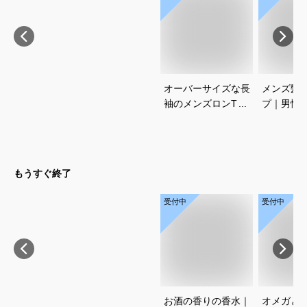
オーバーサイズな長
メンズ髪
袖のメンズロンT｜
プ｜男性
人気ブランなどおし
ンプルな
ゃれでかっこいいロ
プのおす
ンTのおすすめは？
もうすぐ終了
受付中
受付中
お酒の香りの香水｜
オメガと