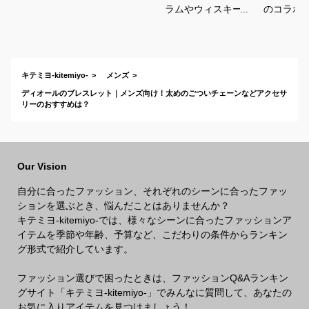
ラムやウィスキーな
のコラボ
どの香りがする大人
すすめは
向けメンズフレグラ
ンスのおすすめは？
キテミヨ-kitemiyo-
メンズ
ディオールのブレスレット｜メンズ向け！太めのごついチェーンなどアクセサ
リーのおすすめは？
Our Vision
自分に合ったファッション、それぞれのシーンに合ったファッ
ションを選ぶとき、悩んだことはありませんか？
キテミヨ-kitemiyo-では、様々なシーンに合ったファッションア
イテムを季節や年齢、予算など、こだわりの条件からランキン
グ形式で紹介しています。
ファッション選びで困ったときは、ファッションQ&Aランキン
グサイト「キテミヨ-kitemiyo-」でみんなに質問して、あなたの
お気に入りアイテムを見つけましょう！