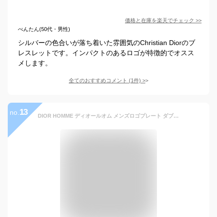
価格と在庫を
楽天
でチェック
>>
べんたん(50代・男性)
シルバーの色合いが落ち着いた雰囲気のChristian Diorのブ
レスレットです。インパクトのあるロゴが特徴的でオスス
メします。
全てのおすすめコメント
(
1
件)
>
13
no.
DIOR HOMME ディオールオム メンズロゴプレート ダブルレザーブレスレット2連ブラックカーフスキンレザーシルバークチュールロゴ CD刻印WピンホックChristian Dior クリスチャンディオールD004BKSL COUTURE LEATHER BRACELET