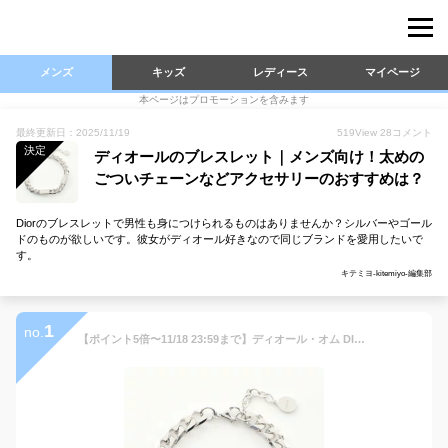
メンズ
キッズ
レディース
マイページ
本ページはプロモーションを含みます
最終更新日：2025/11/19
519
View
28
コメント
決定
ディオールのブレスレット｜メンズ向け！太めの
ごついチェーンなどアクセサリーのおすすめは？
Diorのブレスレットで男性も身につけられるものはありませんか？シルバーやゴール
ドのものが欲しいです。彼女がディオール好きなので同じブランドを愛用したいで
す。
キテミヨ-kitemiyo-編集部
1
no.
【ポイント5倍〜11/18 23:59まで】ディオール・オム DIOR HOMME チェーンリンク カナージュ ブレスレット アクセサリー シルバー925 メンズ シルバー系 B3662HOMST990 【新品】