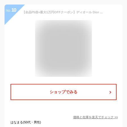
10
no.
【全品P5倍×最大1万円OFFクーポン】ディオール Dior CD Icon ブレスレット アクセサリー レザー ステンレススチール メンズ ブラック系 / シルバー系 B2901HOMLE801L 【新品】
ショップでみる
価格と在庫を
楽天
でチェック
>>
はなまる(50代・男性)