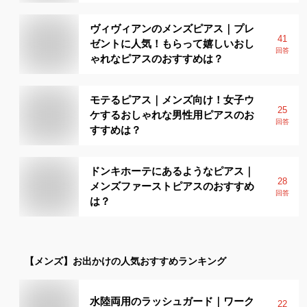
ヴィヴィアンのメンズピアス｜プレ
41
ゼントに人気！もらって嬉しいおし
回答
ゃれなピアスのおすすめは？
モテるピアス｜メンズ向け！女子ウ
25
ケするおしゃれな男性用ピアスのお
回答
すすめは？
ドンキホーテにあるようなピアス｜
28
メンズファーストピアスのおすすめ
回答
は？
【メンズ】
お出かけ
の人気おすすめランキング
水陸両用のラッシュガード｜ワーク
22