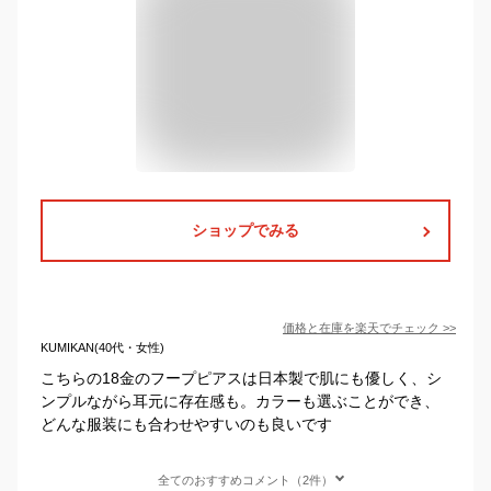
ショップでみる
価格と在庫を
楽天
でチェック
>>
KUMIKAN(40代・女性)
こちらの18金のフープピアスは日本製で肌にも優しく、シ
ンプルながら耳元に存在感も。カラーも選ぶことができ、
どんな服装にも合わせやすいのも良いです
全てのおすすめコメント（2件）