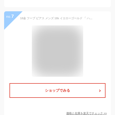
7
no.
18金 フープ ピアス メンズ 18k イエローゴールド 「 ハイポリッシュ Grays スプリング ロック 中折れ ピアス 」※1個販売（片耳）[ k18 シンプル ベーシック 人気 角 ハワイアン イタリア アメリカ ジュエリー ギフト プレゼント ブランド バネ スクエア ]
ショップでみる
価格と在庫を
楽天
でチェック
>>