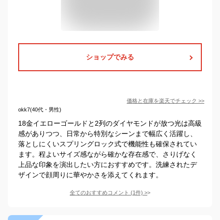
ショップでみる
価格と在庫を
楽天
でチェック
>>
okk7(40代・男性)
18金イエローゴールドと2列のダイヤモンドが放つ光は高級
感がありつつ、日常から特別なシーンまで幅広く活躍し、
落としにくいスプリングロック式で機能性も確保されてい
ます。程よいサイズ感ながら確かな存在感で、さりげなく
上品な印象を演出したい方におすすめです。洗練されたデ
ザインで顔周りに華やかさを添えてくれます。
全てのおすすめコメント
(
1
件)
>