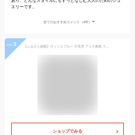
あり、どんなスタイルにもすっとなじむ大人のためのジュ
エリーです。
全てのおすすめコメント（4件）
3
no.
【ふるさと納税】ロッソエブルー 片耳用 アコヤ真珠 フープ ピアス k18 18金 艶消し ゴールド 小
ショップでみる