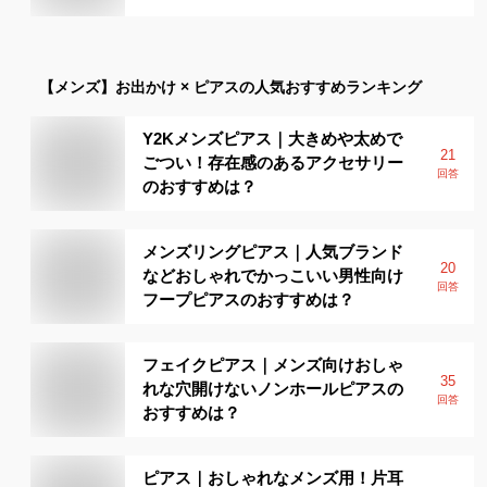
【メンズ】
お出かけ × ピアス
の人気おすすめランキング
Y2Kメンズピアス｜大きめや太めで
21
ごつい！存在感のあるアクセサリー
回答
のおすすめは？
メンズリングピアス｜人気ブランド
20
などおしゃれでかっこいい男性向け
回答
フープピアスのおすすめは？
フェイクピアス｜メンズ向けおしゃ
35
れな穴開けないノンホールピアスの
回答
おすすめは？
ピアス｜おしゃれなメンズ用！片耳