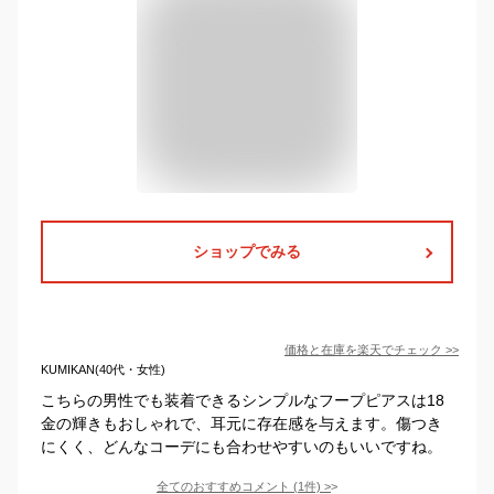
ショップでみる
価格と在庫を
楽天
でチェック
>>
KUMIKAN(40代・女性)
こちらの男性でも装着できるシンプルなフープピアスは18
金の輝きもおしゃれで、耳元に存在感を与えます。傷つき
にくく、どんなコーデにも合わせやすいのもいいですね。
全てのおすすめコメント
(
1
件)
>