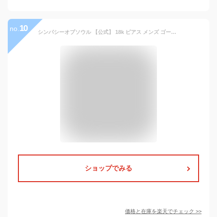
10
no.
シンパシーオブソウル 【公式】 18k ピアス メンズ ゴールド プレーン 200,000円台 バレーフープピアス K18イエローゴールド メーカー直営 送料無料 アクセサリー ジュエリー 18金 片耳 プレゼント ギフト
ショップでみる
価格と在庫を
楽天
でチェック
>>