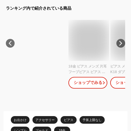
ランキング内で紹介されている商品
18金 ピアス メンズ 片耳
ピアス メン
フープピアス ピアス ハ
K18 ダブル 
ワイアンジュエリー 地
両耳 レディ
ショップでみる
ショッ
金ピアス イエローゴー
ルドk18 宝石なし メン
ズ 男性用 18k
お出かけ
アクセサリー
ピアス
予算上限なし
シンプル
ゴールド
18金