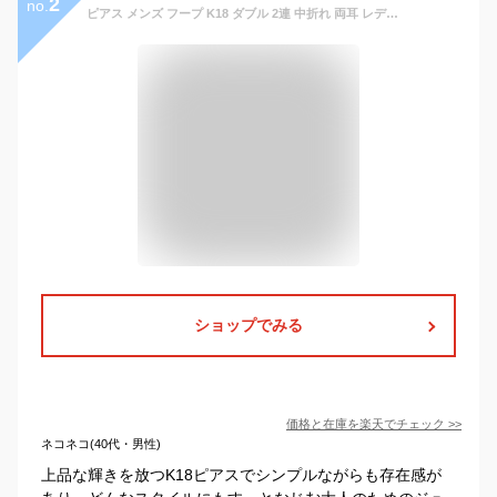
2
no.
ピアス メンズ フープ K18 ダブル 2連 中折れ 両耳 レディース 新品
ショップでみる
価格と在庫を
楽天
でチェック
>>
ネコネコ(40代・男性)
上品な輝きを放つK18ピアスでシンプルながらも存在感が