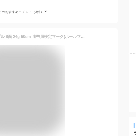
てのおすすめコメント（3件）
喜平 ネックレス K18 トリプル 8面 24g 60cm 造幣局検定マーク(ホールマーク)刻印入り 18金 ネックレス 喜平 k18 喜平 K18 トリプル 8面 18金 新品 造幣局検定マーク(ホールマーク)刻印入り 24g ネックレス k18 キヘイ