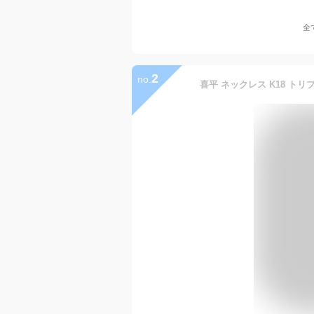
全
2
no.