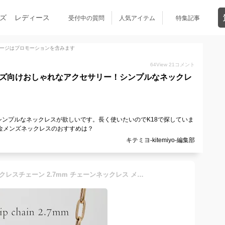
ズ
レディース
受付中の質問
人気アイテム
特集記事
ージはプロモーションを含みます
64
View
21
コメント
ンズ向けおしゃれなアクセサリー！シンプルなネックレ
ンプルなネックレスが欲しいです。長く使いたいのでK18で探していま
金メンズネックレスのおすすめは？
キテミヨ-kitemiyo-編集部
K18 ペーパークリップ ネックレスチェーン 2.7mm チェーンネックレス メンズ レディース ユニセックス 18k k18ネックレス 18金ネックレス スパルタカス ゴールドチェーンネックレス 太め 40cm 45cm 50cm 60cm ボリューム 延長 金属アレルギー対応