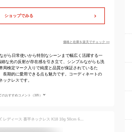
ショップでみる
価格と在庫を
楽天
でチェック
>>
ちながら日常使いから特別なシーンまで幅広く活躍する一
繊細な光の反射が存在感を引き立て、シンプルながらも洗
幣局検定マーク入りで純度と品質が保証されているた
、長期的に愛用できる点も魅力です。コーディネートの
ネックレスです。
てのおすすめコメント（3件）
喜平 ネックレス 18金 メンズ レディース 喜平ネックレス K18 10g 50cm 6面ダブル W イエローゴールド 金 チェーンネックレス 金 イエローゴールド 男性 女性 ギフト プレゼント