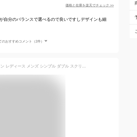
価格と在庫を
楽天
でチェック
>>
さが自分のバランスで選べるので良いですしデザインも細
てのおすすめコメント（2件）
18金 ネックレス k18 チェーン レディース メンズ シンプル ダブル スクリューチェーン 1.6mm幅 18金ネックレス k18 18k チェーンのみ つけっぱなし 普段 使い 大人 上品 やや 太め 18kネックレス チェーンネックレス だけ 38cm 40cm 45cm 50cm 60cm k18ネックレス