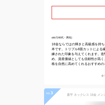
okk7(40代・男性)
18金ならではの輝きと高級感を持
本です。トリプル8面カットによる
練された印象を与えてくれます。造
め、資産価値としても信頼性が高く
格を自然に高めてくれるおすすめの
全
3
no.