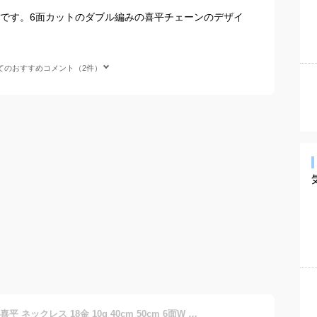
スです。6面カットのダブル編みの喜平チェーンのデザイ
てのおすすめコメント（2件）
【楽天ランキング1位受賞】喜平 ネックレス 18金 10g 40cm 50cm 6面W 中留S K18 18K 造幣局検定マーク刻印入 ゴールド ホールマーク メンズ レディース 相場 キヘイ アクセサリー 贈り物 お祝い 記念 ギフト