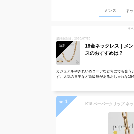
メンズ
キッ
本ペ
最終更新日：2026/07/15
18金ネックレス｜メ
決定
スのおすすめは？
カジュアルやきれいめコーデなど何にでも合うシ
す。人気の喜平など高級感があるおしゃれな18
1
no.