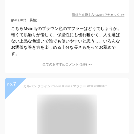
価格と在庫を
Amazon
でチェック
>>
gairu(70代・男性)
こちらMviinflyのブラウン色のマフラーはどうでしょうか。
軽くて肌触りが優しく、保温性にも優れ暖かく、人を選ば
ない上品な色遣いで誰でも使いやすいと思うし、いろんな
お洒落な巻き方を楽しめる十分な長さもあってお薦めで
す。
全てのおすすめコメント
(
1
件)
>
7
no.
カルバン クライン Calvin Klein / マフラー #CK200091C 015 Gray