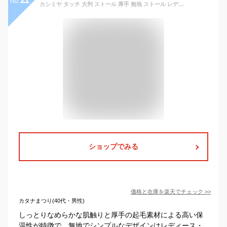
no.
カシミヤ タッチ 大判 ストール 厚手 無地 ストール レディース ショール メンズ マフラー 春 秋 冬 着物 羽織 ひざ掛け お呼ばれ 結婚式 発表会 卒園 卒業 式 入学式 ホワイトデー クリスマス 誕生日 プレゼント ギフト ストール 専門 lala ラッピング不可 stole ceremony
ショップでみる
価格と在庫を
楽天
でチェック
>>
カタナまつり(40代・男性)
しっとりなめらかな肌触りと厚手の起毛素材による高い保
温性が特徴で、無地でシンプルなデザインはレディース・