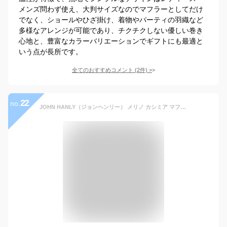
メンズ問わず使え、大判サイズなのでマフラーとしてだけ
でなく、ショールやひざ掛け、着物やパーティの羽織など
多様なアレンジが可能であり、チクチクしない優しい巻き
心地と、豊富なカラーバリエーションでギフトにも最適と
いう点が長所です。
全てのおすすめコメント
(
2
件)
>
22
no.
JOHN HANLY（ジョンヘンリー） メリノ カシミア マフラー / ヘリンボーンツイード / メンズ レディース ユニセックス / ウール / ヘリンボーン / シック / 上品 / プレゼント / ギフト