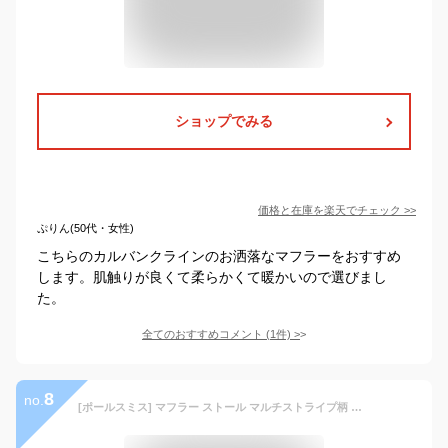
ショップでみる
価格と在庫を
楽天
でチェック
>>
ぷりん(50代・女性)
こちらのカルバンクラインのお洒落なマフラーをおすすめ
します。肌触りが良くて柔らかくて暖かいので選びまし
た。
全てのおすすめコメント
(
1
件)
>
8
no.
[ポールスミス] マフラー ストール マルチストライプ柄 ウール M2A-843F-GS07 メンズ マルチカラー (マルチカラー28) [並行輸入品]