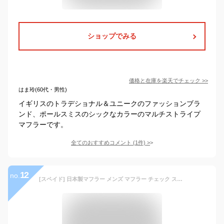
ショップでみる
価格と在庫を
楽天
でチェック
>>
はま玲(60代・男性)
イギリスのトラデショナル＆ユニークのファッションブラ
ンド、ポールスミスのシックなカラーのマルチストライプ
マフラーです。
全てのおすすめコメント
(
1
件)
>
12
no.
[スペイド] 日本製マフラー メンズ マフラー チェック ストライプ ストール リバーシブル【w211】(ネイビー)