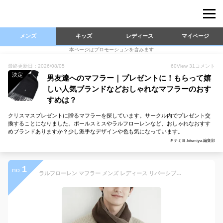
メンズ
キッズ
レディース
マイページ
本ページはプロモーションを含みます
最終更新日：2026/08/05
60
View
31
コメント
決定
男友達へのマフラー｜プレゼントに！もらって嬉
しい人気ブランドなどおしゃれなマフラーのおす
すめは？
クリスマスプレゼントに贈るマフラーを探しています。サークル内でプレゼント交
換することになりました。ポールスミスやラルフローレンなど、おしゃれなおすす
めブランドありますか？少し派手なデザインや色も気になっています。
キテミヨ-kitemiyo-編集部
1
no.
ラルフローレン マフラー メンズ レディース リバーシブル 無地 冬 プレゼント ストール ウール ポロ ポロラルフローレン ギフト プレゼント 男性 女性 POLO RALPH LAUREN Scarf PC0455 クリスマス クリスマスプレゼント メール便送料無料 [M便 1/1]