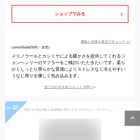
ショップでみる
価格と在庫を
楽天
でチェック
>>
LemonSoda(50代・女性)
メリノウールとカシミヤによる暖かさを提供してくれるジ
ョンヘンリーのマフラーをご検討いただきたいです。柔ら
かくしっとり滑らかな質感によりストレスなく冷えやすい
うなじ周りを優しく包み込みます。
全てのおすすめコメント
(
3
件)
>
23
no.
POLO RALPH LAUREN ポロ ラルフローレン リバーシブル ウールマフラー 全8色 イタリア製 PC0455 ラルフローレン マフラー メンズ プレゼント 大人 マフラー ギフト クリスマス ギフト ウール ロゴ 冬 防寒 レディース ブランド 男女兼用 ユニセックス おしゃれ 刺繍