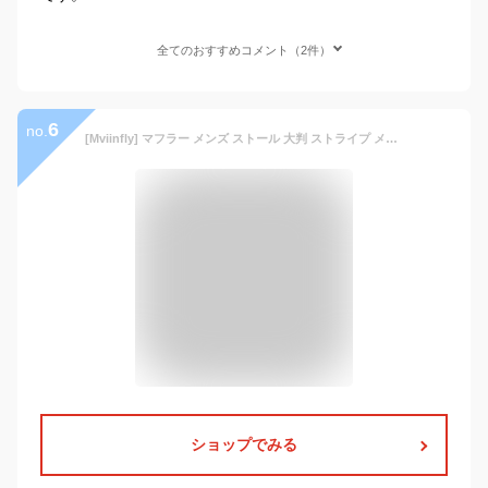
全てのおすすめコメント（2件）
6
no.
[Mviinfly] マフラー メンズ ストール 大判 ストライプ メンズ マフラー 秋冬 男性用 洗える 厚手 無地 防寒 暖かい ブロックチェック 男女兼用 ビジネス マフラー クリスマスプレゼント
ショップでみる