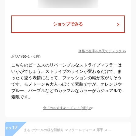
ショップでみる
価格と在庫を
楽天
でチェック
>>
おびさ(50代・女性)
こちらのビームスのリバーシブルなストライプマフラーは
いかがでしょう。ストライプのラインが変わるだけで、ま
ったく違う表情になって、ファッションの幅が広がりそう
です。モノトーンも大人っぽくて素敵ですが、オレンジや
ブルー、パープルなどのカラフルなカラーがカジュアルで
素敵です。
全てのおすすめコメント
(
4
件)
>
17
no.
まるでウールの様な肌触り マフラー レディース 厚手 ストール 大判 チェック ストール メンズ マフラー 千鳥柄 暖かい 冬 ギフト 防寒 通勤 洗える 肌に優しい おしゃれ 高級 紳士 秋冬物 ギフト 男性 きれいめ カジュアル ウォーム 防寒抜群 ファション