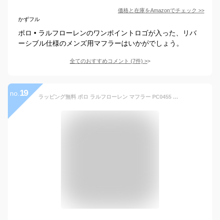
価格と在庫を
Amazon
でチェック
>>
かずフル
ポロ • ラルフローレンのワンポイントロゴが入った、リバ
ーシブル仕様のメンズ用マフラーはいかがでしょう。
全てのおすすめコメント
(
7
件)
>
19
no.
ラッピング無料 ポロ ラルフローレン マフラー PC0455 リバーシブル ポニー刺繍 ウール ポニー マフラー リバース 男女兼用 POLO RALPH LAUREN ag-878900