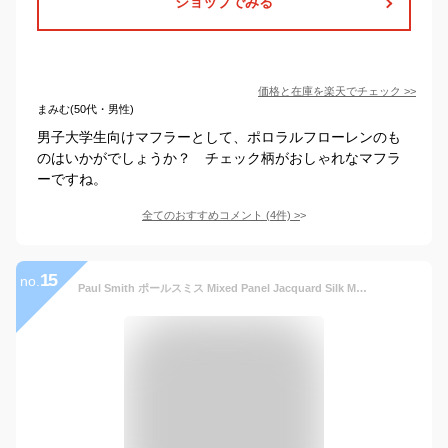
ショップでみる
価格と在庫を
楽天
でチェック
>>
まみむ(50代・男性)
男子大学生向けマフラーとして、ポロラルフローレンのも
のはいかがでしょうか？ チェック柄がおしゃれなマフラ
ーですね。
全てのおすすめコメント
(
4
件)
>
15
no.
Paul Smith ポールスミス Mixed Panel Jacquard Silk Mix Scarf マフラー ストール ストライプ ウール ロゴ メンズ M1A 366E AS22 LaG Onlinestore