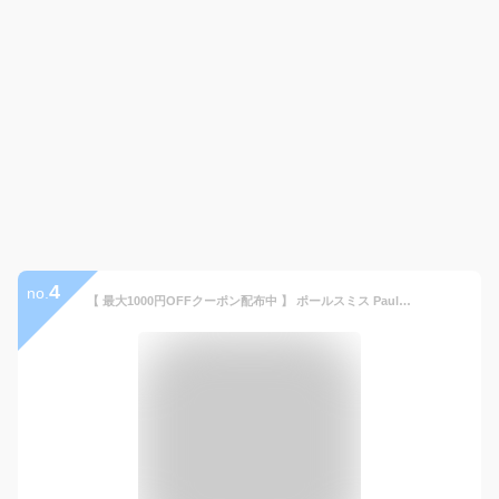
4
no.
【 最大1000円OFFクーポン配布中 】 ポールスミス Paul Smith マフラー メンズ レディース MUFFLER ウール ブラック グレー チャコールグレー ネイビー ベージュ ワイン レッド 黒 933D-AS04