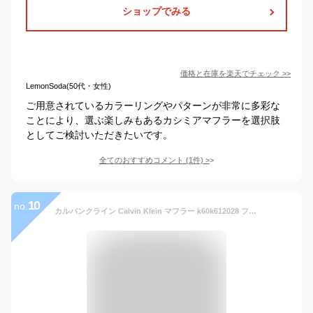
ショップでみる
価格と在庫を
楽天
でチェック
>>
LemonSoda(50代・女性)
ご用意されているカラーリングやパターンが非常に多彩な
ことにより、選ぶ楽しみもあるカシミアマフラーを選択肢
としてご検討いただきたいです。
全てのおすすめコメント
(
1
件)
>
10
no.
カルバンクライン Calvin Klein マフラー k60k612028 フリンジ 2 トーン ウール ブレンド スカーフレディース メンズ ロゴ