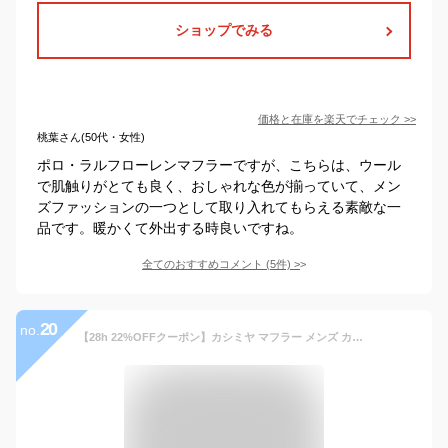
ショップでみる
価格と在庫を
楽天
でチェック
>>
桃葉さん(50代・女性)
ポロ・ラルフローレンマフラーですが、こちらは、ウール
で肌触りがとても良く、おしゃれな色が揃っていて、メン
ズファッションの一つとして取り入れてもらえる素敵な一
品です。暖かくて外出する時良いですね。
全てのおすすめコメント
(
5
件)
>
20
no.
【28h 22%OFFクーポン】カシミヤ マフラー メンズ カシミア マフラー 名入れ 刺繍 名前 ネーム刺繍 厚手 無地 シンプル 誕生日 秋 冬 男性 ブランド クリスマス ギフト プレゼントスーツ プレゼント(cs0099m)