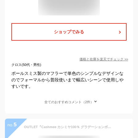
ショップでみる
価格と在庫を
楽天
でチェック
>>
クロス(50代・男性)
ポールスミス製のマフラーで単色のシンプルなデザインな
のでフォーマルから普段使いまで幅広いシーンで使用しや
すいです。
全てのおすすめコメント（2件）
5
no.
OUTLET『Cashmee カシミヤ100％ グラデーションボーダーリバーシブルマフラー 全7色/Neptune』マフラー/レディース/メンズ/ファッション/カシミヤ/カシミア/ カシミヤマフラー カシミアマフラー