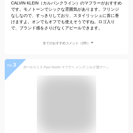
CALVIN KLEIN（カルバンクライン）のマフラーがおすすめ
です。モノトーンでシックな雰囲気があります。フリンジ
なしなので、すっきりしており、スタイリッシュに首に巻
けますよ。オンでもオフでも使えそうですね。ロゴ入り
で、ブランド感をさりげなくアピールできます。
全てのおすすめコメント（2件）
3
no.
ポールスミス Paul Smith マフラー メンズ シルク混ウール 無地 ストライプ ストール ネイビー ATPC 454D S842 47 | コンビニ受取 ブランド【最大4000円クーポン 10/21 23:59迄】