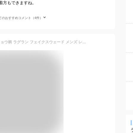
着方もできますね。
てのおすすめコメント（4件）
トラックジャケット 切替 ヒョウ柄 ラグラン フェイクスウェード メンズ レオパード ストレッチ 長袖 ジャージ mens ファッション おしゃれ (豹ブラウン茶 ブラック) 07390