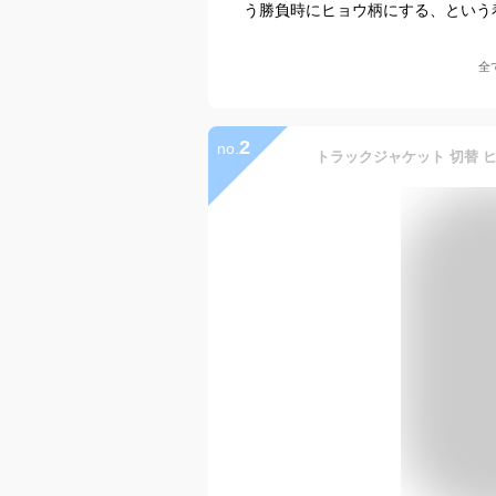
う勝負時にヒョウ柄にする、という
全
2
no.