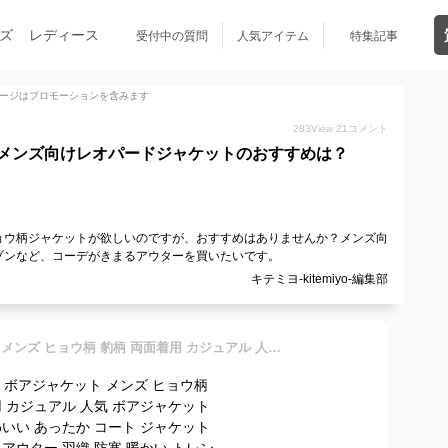
ズ
レディース
受付中の質問
人気アイテム
特集記事
ージはプロモーションを含みます
283
View
21
コメント
メンズ向けレオパードジャケットのおすすめは？
ョウ柄ジャケットが欲しいのですが、おすすめはありませんか？メンズ向
ゾンなど、コーデがきまるアウターを買いたいです。
キテミヨ-kitemiyo-編集部
ジャケット ボアジャケット メンズ ヒョウ柄 豹柄 両面着用 カジュアル 人気 ボアジャケット もこもこ かわいい あったか コート ジャケット リバーシブル アウター 羽織 防寒 暖かい トレンド モード系 厚手 保温 送料無料