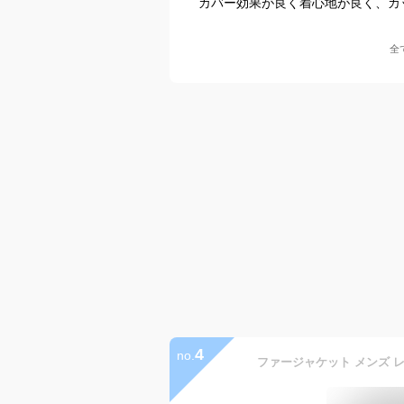
カバー効果が良く着心地が良く、カ
全
4
no.