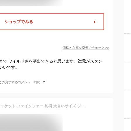
ショップでみる
価格と在庫を
楽天
でチェック
>>
とで ワイルドさを演出できると思います。襟元がスタン
いいです。
てのおすすめコメント（2件）
ファージャケット メンズ ジャケット フェイクファー 豹柄 大きいサイズ ジップジャケット ゆったり 体型カバー 厚手 秋冬 アウター シンプル 通勤 通学 おしゃれ ファッション 2色選 防寒 防風 あったか 着心地いい 派手 お兄系