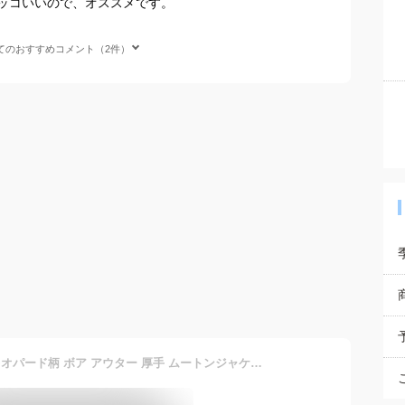
ッコいいので、オススメです。
てのおすすめコメント（2件）
ファージャケット メンズ レオパード柄 ボア アウター 厚手 ムートンジャケット おしゃれ フェイクファー コート カジュアル 暖かい 厚手 冬物 長袖 ジャケット おすすめ ゆったり