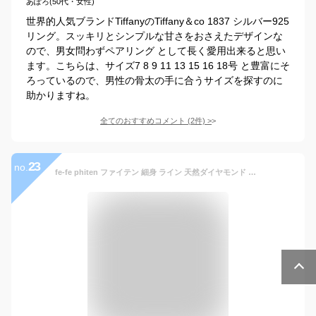
あぽろ(50代・女性)
世界的人気ブランドTiffanyのTiffany＆co 1837 シルバー925
リング。スッキリとシンプルな甘さをおさえたデザインな
ので、男女問わずペアリング として長く愛用出来ると思い
ます。こちらは、サイズ7 8 9 11 13 15 16 18号 と豊富にそ
ろっているので、男性の骨太の手に合うサイズを探すのに
助かりますね。
全てのおすすめコメント
(
2
件)
>
23
no.
fe-fe phiten ファイテン 細身 ライン 天然ダイヤモンド 純チタン ペアリング ペアアクセサリー 金属アレルギーフリー スポーツ アウトドア 健康 シンプル 無地 メンズ 男性 レディース 女性 彼氏 彼女 恋人 カップル お揃い プレゼント ブランド ふぁいてん