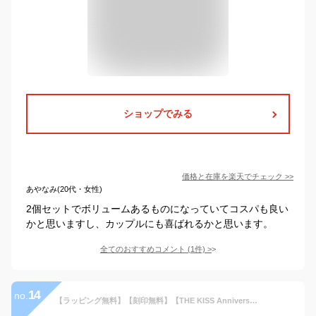
ショップでみる
価格と在庫を
楽天
でチェック
>>
あやなみ(20代・女性)
2個セットでボリュームあるものになっていてコスパも良い
かと思いますし、カップルにも喜ばれるかと思います。
全てのおすすめコメント
(
1
件)
>
14
no.
【ラッピング無料】【刻印無料】【THE KISS Anniversary】 THE KISS 公式ショップ Pt950 プラチナ マリッジ リング 結婚指輪 ペアリング （ レディース 単品 ） カップル 人気 ジュエリーブランド THEKISS ザキッス 指輪 7061104591 シンプル 女性 母の日