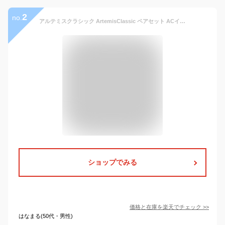
2
no.
アルテミスクラシック ArtemisClassic ペアセット ACインフィニティーリング メンズ シルバーリンACR0278PAIRブランド メンズ レディース ペア リング 指輪 シルバー925 クロス シンプル 大人 かっこいい カジュアル 唐草 誕生日 プレゼント ギフト 記念日 クリスマス
ショップでみる
価格と在庫を
楽天
でチェック
>>
はなまる(50代・男性)