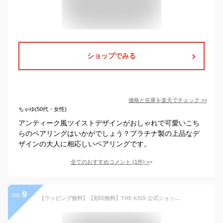
ショップでみる
価格と在庫を
楽天
でチェック
>>
ちゃゆ(50代・女性)
アンティーク風ツイストデザインがおしゃれで可愛いこち
らのペアリングはいかがでしょう？プラチナ製の上品なデ
ザインの大人に相応しいペアリングです。
全てのおすすめコメント
(
1
件)
>
9
no.
【ラッピング無料】【刻印無料】THE KISS 公式ショップ シルバー ペアリング ダイヤモンド ペアアクセサリー カップル 人気 ジュエリーブランド ペア 指輪 プレゼント SR771DM-P セット シンプル 細身 男性 女性 2個セット ハロウィン【あす楽対応（土日祝除く）】