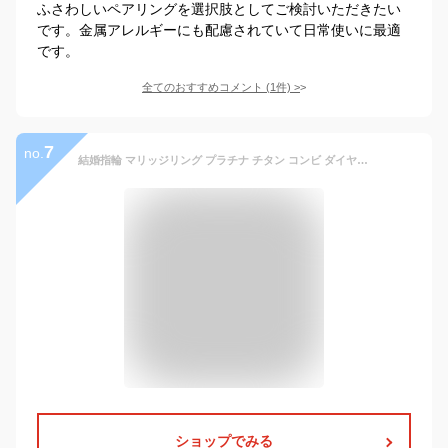
ふさわしいペアリングを選択肢としてご検討いただきたい
です。金属アレルギーにも配慮されていて日常使いに最適
です。
全てのおすすめコメント
(
1
件)
>
7
no.
結婚指輪 マリッジリング プラチナ チタン コンビ ダイヤモンド 一粒 Tomo me トモミ ペアリング ブランド シンプル 人気 刻印無料 ストレート 【楽ギフ_包装】 末広 【今だけ代引手数料無料】
ショップでみる