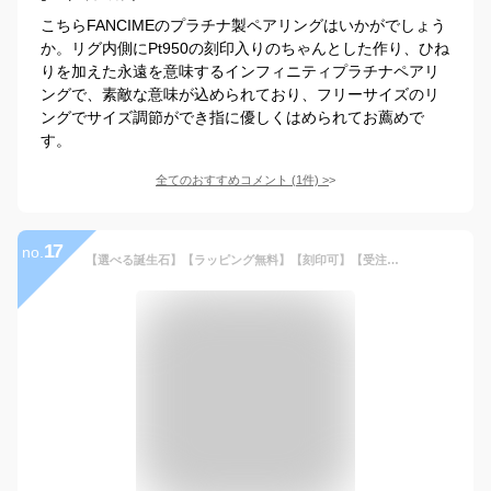
こちらFANCIMEのプラチナ製ペアリングはいかがでしょう
か。リグ内側にPt950の刻印入りのちゃんとした作り、ひね
りを加えた永遠を意味するインフィニティプラチナペアリ
ングで、素敵な意味が込められており、フリーサイズのリ
ングでサイズ調節ができ指に優しくはめられてお薦めで
す。
全てのおすすめコメント
(
1
件)
>
17
no.
【選べる誕生石】【ラッピング無料】【刻印可】【受注生産】THE KISS 公式ショップ セミオーダー K10 ゴールド ペアリング オーダーメイド 偶数 レディース メンズ 単品 ペアアクセサリー カップル 人気 ブランド THEKISS 指輪 誕生石 バースデーストーン 母の日