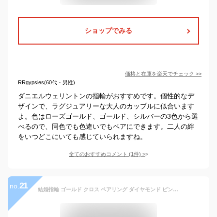
ショップでみる
価格と在庫を
楽天
でチェック
>>
RRgypsies(60代・男性)
ダニエルウェリントンの指輪がおすすめです。個性的なデ
ザインで、ラグジュアリーな大人のカップルに似合います
よ。色はローズゴールド、ゴールド、シルバーの3色から選
べるので、同色でも色違いでもペアにできます。二人の絆
をいつどこにいても感じていられますね。
全てのおすすめコメント
(
1
件)
>
21
no.
結婚指輪 ゴールド クロス ペアリング ダイヤモンド ピンクゴールドK10 ホワイトゴールドK10 マリッジリング 十字架 10金 2本セット ペア 文字入れ 刻印 可能 婚約 結婚式 ブライダル ウエディング おすすめ ギフト プレゼント 受注製作