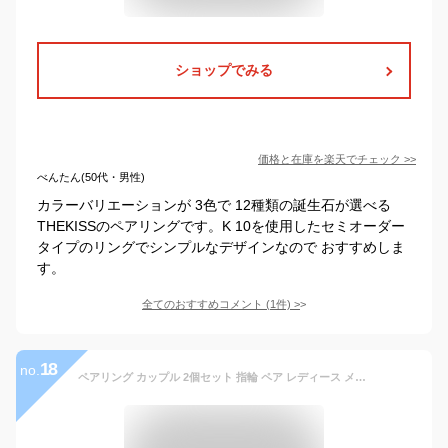
ショップでみる
価格と在庫を
楽天
でチェック
>>
べんたん(50代・男性)
カラーバリエーションが 3色で 12種類の誕生石が選べる
THEKISSのペアリングです。K 10を使用したセミオーダー
タイプのリングでシンプルなデザインなので おすすめしま
す。
全てのおすすめコメント
(
1
件)
>
18
no.
ペアリング カップル 2個セット 指輪 ペア レディース メンズ リング 彫り 唐草 彫金 V字10金 10k 男性 女性 大人 夫婦 お揃い ジュエリー プレゼント 人気 誕生日 記念日 クリスマス ギフト おしゃれ 上品