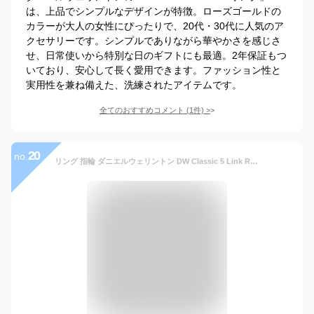
は、上品でシンプルなデザインが特徴。ローズゴールドの
カラーが大人の女性にぴったりで、20代・30代に人気のア
クセサリーです。シンプルでありながら華やかさを感じさ
せ、日常使いから特別な日のギフトにも最適。2年保証もつ
いており、安心して長く愛用できます。ファッション性と
実用性を兼ね備えた、洗練されたアイテムです。
全てのおすすめコメント
(
1
件)
>
20
no.
リング 指輪 ダニエルウェリントン DW Classic 5 Link Ring アクセサリー ジュエリー ブランド 20代 30代 ローズゴールド ゴールド シルバー レディース 大人 かわいい 上品 綺麗 ファッション ペアリング 人気 おしゃれ ギフト プレゼント 祝い 記念 公式 2年保証