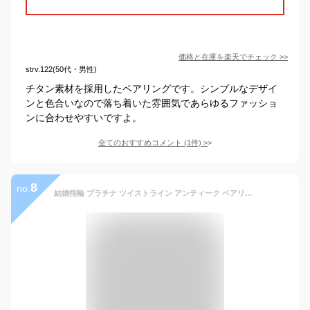
価格と在庫を
楽天
でチェック
>>
strv.122(50代・男性)
チタン素材を採用したペアリングです。シンプルなデザイ
ンと色合いなので落ち着いた雰囲気であらゆるファッショ
ンに合わせやすいですよ。
全てのおすすめコメント
(
1
件)
>
8
no.
結婚指輪 プラチナ ツイストライン アンティーク ペアリング Pt900 マリッジリング 2本セット ペア 文字入れ 刻印 可能 婚約 結婚式 ブライダル ウエディング おすすめ プレゼント