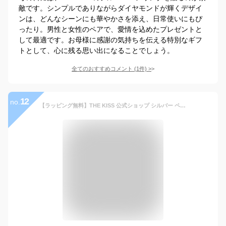
敵です。シンプルでありながらダイヤモンドが輝くデザイ
ンは、どんなシーンにも華やかさを添え、日常使いにもぴ
ったり。男性と女性のペアで、愛情を込めたプレゼントと
して最適です。お母様に感謝の気持ちを伝える特別なギフ
トとして、心に残る思い出になることでしょう。
全てのおすすめコメント
(
1
件)
>
12
no.
【ラッピング無料】THE KISS 公式ショップ シルバー ペアリング ペアアクセサリー カップル に 人気 の ジュエリーブランド THEKISS ペア リング・指輪 プレゼント SR1835-1837 セット シンプル 細身 男性 女性 2個セット 母の日【あす楽対応（土日祝除く）】