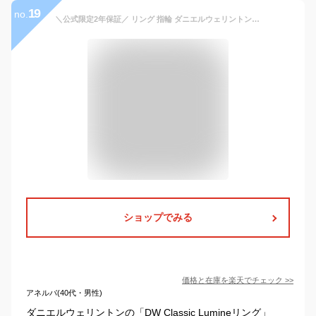
19
no.
＼公式限定2年保証／ リング 指輪 ダニエルウェリントン DW Classic Lumine アクセサリー ジュエリー ブランド 20代 30代 ローズゴールド レディース 大人 かわいい 上品 綺麗 ファッション ペアリング 人気 シンプル おしゃれ ギフト プレゼント 祝い 記念 公式 2年保証
ショップでみる
価格と在庫を
楽天
でチェック
>>
アネルバ(40代・男性)
ダニエルウェリントンの「DW Classic Lumineリング」