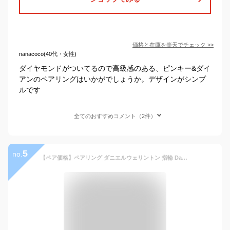
価格と在庫を
楽天
でチェック
>>
nanacoco(40代・女性)
ダイヤモンドがついてるので高級感のある、ピンキー&ダイ
アンのペアリングはいかがでしょうか。デザインがシンプ
ルです
全てのおすすめコメント（2件）
5
no.
【ペア価格】ペアリング ダニエルウェリントン 指輪 DanielWellington リング ダニエル アクセサリー 人気 アクセ ブランド ペア シンプル ピンク ローズ ゴールド シルバー 彼女 彼氏 恋人 夫婦 カップル お揃い 手頃 サプライズ 誕生日 結婚 記念日 プレゼント ギフト