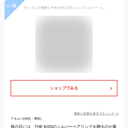
11
no.
【ラッピング無料】THE KISS 公式ショップ シルバー ペアリング ダイヤモンド ペアアクセサリー カップル 人気 ジュエリーブランド THEKISS 指輪 SR511DM-510DM セット シンプル 男性 女性 2個セット 母の日【あす楽対応（土日祝除く）】
ショップでみる
価格と在庫を
楽天
でチェック
>>
アネルバ(40代・男性)
母の日には、THE KISSのシルバーペアリングを贈るのが素