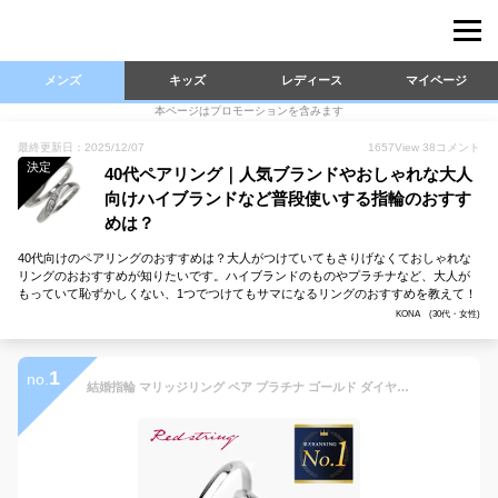
メンズ
キッズ
レディース
マイページ
本ページはプロモーションを含みます
最終更新日：2025/12/07
1657
View
38
コメント
決定
40代ペアリング｜人気ブランドやおしゃれな大人
向けハイブランドなど普段使いする指輪のおすす
めは？
40代向けのペアリングのおすすめは？大人がつけていてもさりげなくておしゃれな
リングのおおすすめが知りたいです。ハイブランドのものやプラチナなど、大人が
もっていて恥ずかしくない、1つでつけてもサマになるリングのおすすめを教えて！
KONA (30代・女性)
1
no.
結婚指輪 マリッジリング ペア プラチナ ゴールド ダイヤモンド 刻印 シンプル ブランド 人気 名入れ 名前入り 細め 細い 細身 カップル 2個セット シルバー ピンクゴールド 大人 プレゼント ギフト 18k 18金 pt900 誕生日 結婚記念日 指輪 リング ペアリング Red string