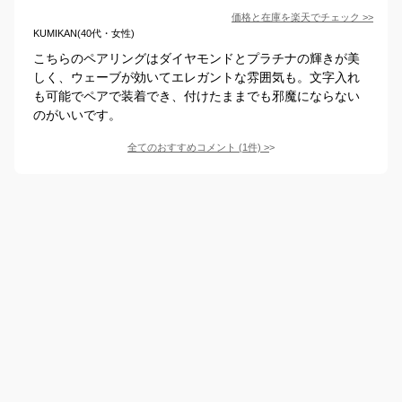
価格と在庫を
楽天
でチェック
>>
KUMIKAN(40代・女性)
こちらのペアリングはダイヤモンドとプラチナの輝きが美
しく、ウェーブが効いてエレガントな雰囲気も。文字入れ
も可能でペアで装着でき、付けたままでも邪魔にならない
のがいいです。
全てのおすすめコメント
(
1
件)
>