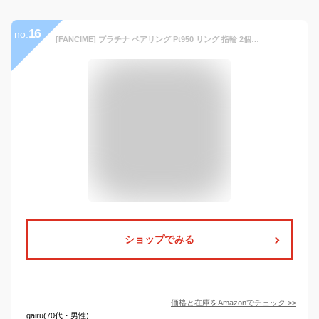
16
no.
[FANCIME] プラチナ ペアリング Pt950 リング 指輪 2個セット 調節可能 婚約指輪 結婚指輪 2本ペア 輝き ギフトボックス付 ギフトラッピング済 記念日 母の日 クリスマス レディース (8号～14号) ＆メンズ (18号～24号)
ショップでみる
価格と在庫を
Amazon
でチェック
>>
gairu(70代・男性)