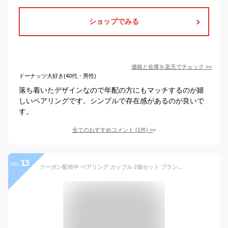
ショップでみる
価格と在庫を
楽天
でチェック
>>
ドーナッツ大好き(40代・男性)
落ち着いたデザインなので年配の方にもマッチするのが嬉
しいペアリングです。シンプルで存在感があるのが良いで
す。
全てのおすすめコメント
(
1
件)
>
13
no.
クーポン配布中 ペアリング カップル 2個セット ブランド シルバー925 SV925 刻印無料 名入れ close to me ペア 指輪 メッセージ 人気 ギフト おそろい カップル 送料無料 7号 9号 11号 13号 15号 17号 19号 21号