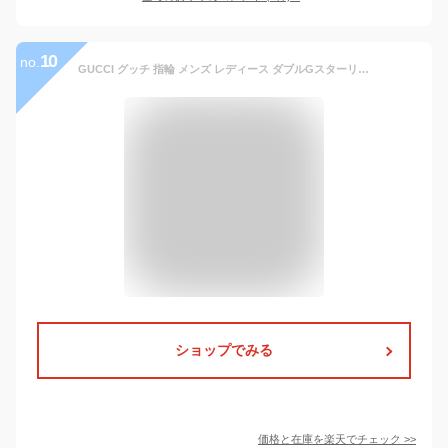
10
no.
GUCCI グッチ 指輪 メンズ レディース ダブルGスターリングシルバーリング スラッシュラインGG刻印ダイアゴナル インターロッキングGエングレービングロゴ 男女兼用 ペアリングとしてもOKDIAGONALRING‎ 8106SL
ショップでみる
価格と在庫を
楽天
でチェック
>>