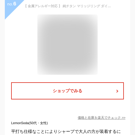
6
no.
【 金属アレルギー対応 】 純チタン マリッジリング ダイヤモンド 平打ち 3mm幅 名入れ 可 ( リング 指輪 結婚指輪 ペアリング 刻印 チタン 錆びない カップル シンプル ユニセックス メンズ レディース 男性 女性 1号 3号 29号) UB12-4pair
ショップでみる
価格と在庫を
楽天
でチェック
>>
LemonSoda(50代・女性)
平打ち仕様なことによりシャープで大人の方が装着するに