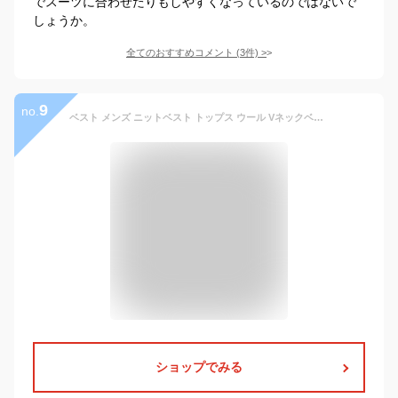
でスーツに合わせたりもしやすくなっているのではないで
しょうか。
全てのおすすめコメント
(
3
件)
>
9
no.
ベスト メンズ ニットベスト トップス ウール Vネックベスト Vネック 紳士ノースリーブ セーターベスト ジレ 編み上げカットソー ニット セーター 無地 洗える ノーアイロン ベーシック 春 秋 冬 カジュアル グレー ブラック フォーマル ビジネス 通勤 オフィス 普段着
ショップでみる