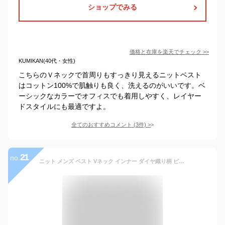
ショップでみる
価格と在庫を
楽天
でチェック
>>
KUMIKAN(40代・女性)
こちらのＶネックで首周りもすっきり見えるニットベスト
はコットン100%で肌触りも良く、洗えるのがいいです。ベ
ーシックなカラーでオフィスでも着用しやすく、レイヤー
ドスタイルにも最適ですよ。
全てのおすすめコメント
(
3
件)
>
21
no.
ニット メンズ ベスト Vネック インナー ダイヤ織り柄 ビジネス 洗える 春秋冬 編み ウォッシャブル ATTU UOMO 「メール便送料無料」