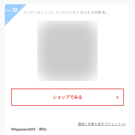
19
no.
カーディガン ニット メンズ ビジネス 洗える 日本製 無地 前開き ボタン ニットカーディガン 男性 長袖 カジュアル ウール混 春 秋冬 シンプル ベーシック 防寒 着回し 通勤 M L LL
ショップでみる
価格と在庫を
楽天
でチェック
>>
RRgypsies(60代・男性)