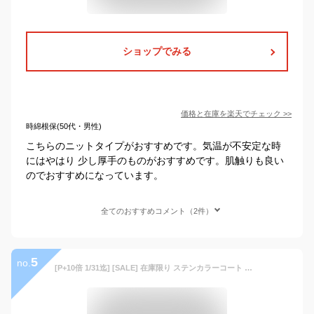
ショップでみる
価格と在庫を
楽天
でチェック
>>
時綿根保(50代・男性)
こちらのニットタイプがおすすめです。気温が不安定な時
にはやはり 少し厚手のものがおすすめです。肌触りも良い
のでおすすめになっています。
全てのおすすめコメント（2件）
5
no.
[P+10倍 1/31迄] [SALE] 在庫限り ステンカラーコート メンズ 撥水 スプリングコート ビジネスコート ストレッチ グレー ネイビー サックス ベージュ 春 秋 580801 G-STAGE ジーステージ