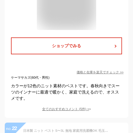
ショップでみる
価格と在庫を
楽天
でチェック
>>
ケーマサカズ(60代・男性)
カラーが12色のニット素材のベストです。春秋向きでスー
ツのインナーに最適で暖かく、家庭で洗えるので、オスス
メです。
全てのおすすめコメント
(
5
件)
>
22
no.
日本製 ニット ベスト S〜3L 無地 家庭用洗濯機OK 毛玉防止加工 ビジネス Vネック メンズ チョッキ 洗える 通勤 通学 前開き ボタン ウール混 秋 冬 春 夏 ウォッシャブル 定番 父の日 誕生日 プレゼント 赤 大きいサイズ ジレ 防寒 黒 厚手 還暦 仕事 ゴルフ