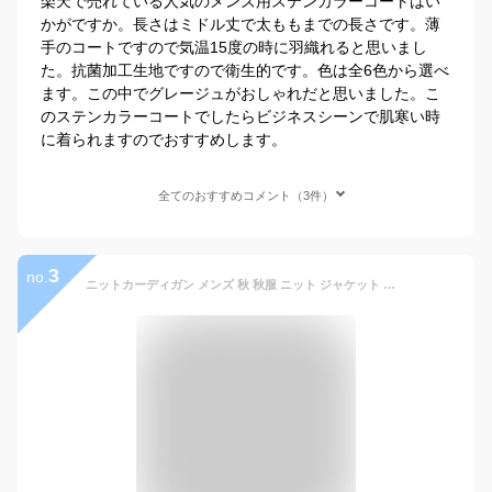
楽天で売れている人気のメンズ用ステンカラーコートはい
かがですか。長さはミドル丈で太ももまでの長さです。薄
手のコートですので気温15度の時に羽織れると思いまし
た。抗菌加工生地ですので衛生的です。色は全6色から選べ
ます。この中でグレージュがおしゃれだと思いました。こ
のステンカラーコートでしたらビジネスシーンで肌寒い時
に着られますのでおすすめします。
全てのおすすめコメント（3件）
3
no.
ニットカーディガン メンズ 秋 秋服 ニット ジャケット アウター セーター スタンドカラーカーディガン 50代 40代 ファッション カジュアル ニットジャケット メンズアウター カーディガン ニットメンズ メンズセーター ちょいワル スタンドカラー ショート丈 ウール 秋 冬