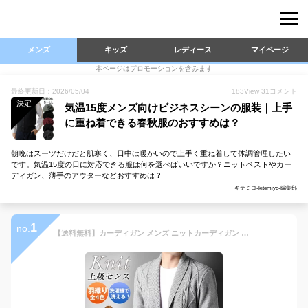
メンズ
キッズ
レディース
マイページ
本ページはプロモーションを含みます
最終更新日：2026/05/04
183
View
31
コメント
決定
気温15度メンズ向けビジネスシーンの服装｜上手
に重ね着できる春秋服のおすすめは？
朝晩はスーツだけだと肌寒く、日中は暖かいので上手く重ね着して体調管理したい
です。気温15度の日に対応できる服は何を選べばいいですか？ニットベストやカー
ディガン、薄手のアウターなどおすすめは？
キテミヨ-kitemiyo-編集部
1
no.
【送料無料】カーディガン メンズ ニットカーディガン ショールカラー ケーブル 前開き 春秋 おしゃれ 折り襟 カジュアル ニット セータートップス 長袖 ボタンダウン ライトアウター 羽織り ファッション カーデ ジャケット アウター 通勤