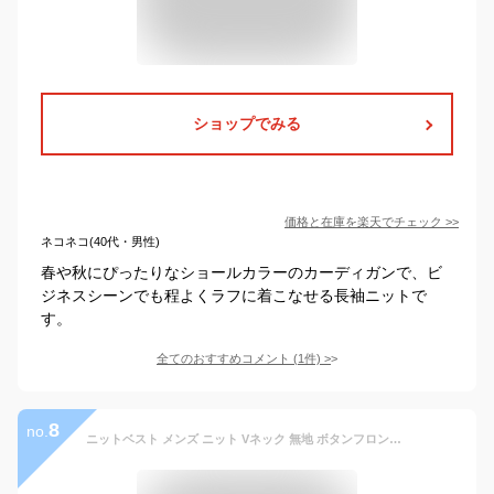
ショップでみる
価格と在庫を
楽天
でチェック
>>
ネコネコ(40代・男性)
春や秋にぴったりなショールカラーのカーディガンで、ビ
ジネスシーンでも程よくラフに着こなせる長袖ニットで
す。
全てのおすすめコメント
(
1
件)
>
8
no.
ニットベスト メンズ ニット Vネック 無地 ボタンフロント ウォッシャブル ビジネス セーター 洗える 春秋冬 ハイゲージニット 「メール便送料無料」