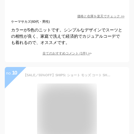
価格と在庫を
楽天
でチェック
>>
ケーマサカズ(60代・男性)
カラーが5色のニットです。シンプルなデザインでスーツと
の相性が良く、家庭で洗えて経済的でカジュアルコーデで
も着れるので、オススメです。
全てのおすすめコメント
(
1
件)
>
10
no.
【SALE／55%OFF】SHIPS: ショート モッズ コート SHIPS MEN シップス ジャケット・アウター モッズコート グリーン ネイビー ブラック【RBA_E】【送料無料】[Rakuten Fashion]