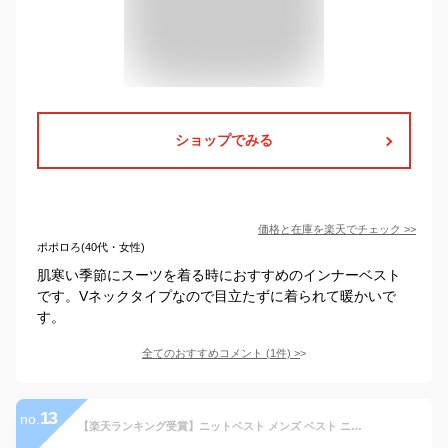
ショップでみる
価格と在庫を
楽天
でチェック
>>
ポポロろ(40代・女性)
肌寒い季節にスーツを着る時におすすめのインナーベスト
です。Vネックタイプなので目立たずに着られて暖かいで
す。
全てのおすすめコメント
(
1
件)
>
13
no.
【楽天ランキング受賞】ニットベスト メンズ ベスト ニット ウール ビジネス ブランド 春 秋 冬 前開き Vネック多数 40代 50代にも好評【Men’s ニットベスト特集】バナーから↓