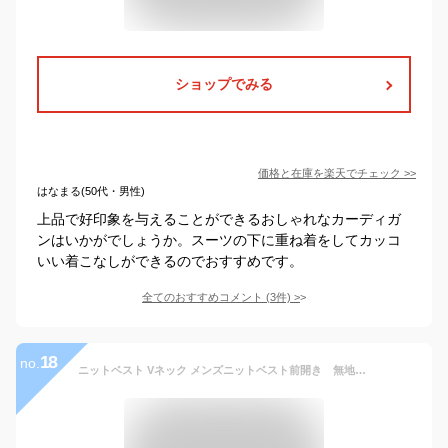
ショップでみる
価格と在庫を
楽天
でチェック
>>
はなまる(50代・男性)
上品で好印象を与えることができるおしゃれなカーディガ
ンはいかがでしょうか。スーツの下に重ね着をしてカッコ
いい着こなしができるのでおすすめです。
全てのおすすめコメント
(
3
件)
>
18
no.
ニットベスト Vネック メンズニットベスト前開き 無地 日本製 ウォッシャブル メンズ ビジネス カジュアル 洗える 家庭洗濯OK ウール混 春秋冬