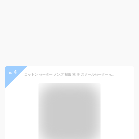
4
no.
コットン セーター メンズ 制服 秋 冬 スクールセーター vネック ニット ゴルフ レディース ビジネス 通勤通学 学生 スクールウェア レディース 男女兼用 きれいめ シンプル 人気 大人 無地 綿 紺 冬 春 秋 冬服 春物 春服 秋服