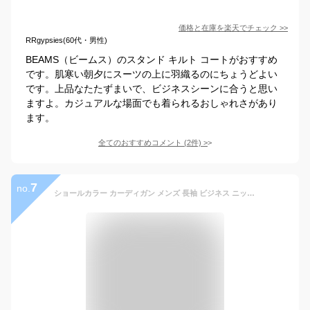
価格と在庫を
楽天
でチェック
>>
RRgypsies(60代・男性)
BEAMS（ビームス）のスタンド キルト コートがおすすめ
です。肌寒い朝夕にスーツの上に羽織るのにちょうどよい
です。上品なたたずまいで、ビジネスシーンに合うと思い
ますよ。カジュアルな場面でも着られるおしゃれさがあり
ます。
全てのおすすめコメント
(
2
件)
>
7
no.
ショールカラー カーディガン メンズ 長袖 ビジネス ニットカーディガン 無地 ボタン シンプル シュール 春 秋 秋冬服 トップス アウター 薄手 カジュアル おしゃれ 通勤 送料無料