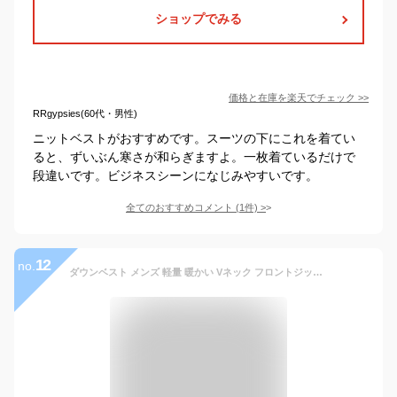
ショップでみる
価格と在庫を
楽天
でチェック
>>
RRgypsies(60代・男性)
ニットベストがおすすめです。スーツの下にこれを着てい
ると、ずいぶん寒さが和らぎますよ。一枚着ているだけで
段違いです。ビジネスシーンになじみやすいです。
全てのおすすめコメント
(
1
件)
>
12
no.
ダウンベスト メンズ 軽量 暖かい Vネック フロントジッパー 前開き インナーダウン インナーベスト ダウン90％ 中綿ベスト ジレベスト ノースリーブ アウター ダウンジャケット