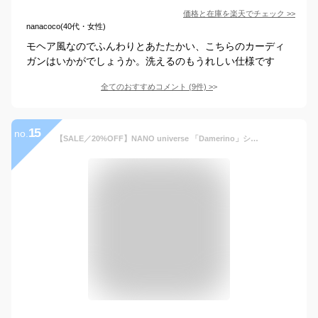
価格と在庫を
楽天
でチェック
>>
nanacoco(40代・女性)
モヘア風なのでふんわりとあたたかい、こちらのカーディ
ガンはいかがでしょうか。洗えるのもうれしい仕様です
全てのおすすめコメント
(
9
件)
>
15
no.
【SALE／20%OFF】NANO universe 「Damerino」シャドーストライプセットアップ ナノユニバース スーツ・フォーマル セットアップスーツ ブラウン ブラック【送料無料】