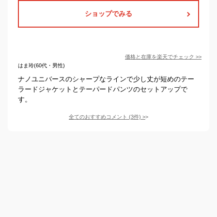
ショップでみる
価格と在庫を
楽天
でチェック
>>
はま玲(60代・男性)
ナノユニバースのシャープなラインで少し丈が短めのテー
ラードジャケットとテーパードパンツのセットアップで
す。
全てのおすすめコメント
(
3
件)
>