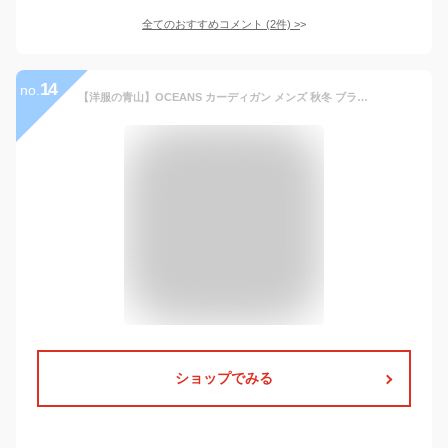
全てのおすすめコメント
(
2
件)
>
14
no.
【洋服の青山】OCEANS カーディガン メンズ 秋冬 ブラウン ブラック 茶 黒 織柄 ニット 長袖 Vネック フロントボタン 前開き 洗える ウォッシャブル 紳士 モヘア風 ゆったり ビジネス ビジカジ オフィス カジュアル アウター トップス 大きいサイズ おしゃれ 暖かい xyz
ショップでみる