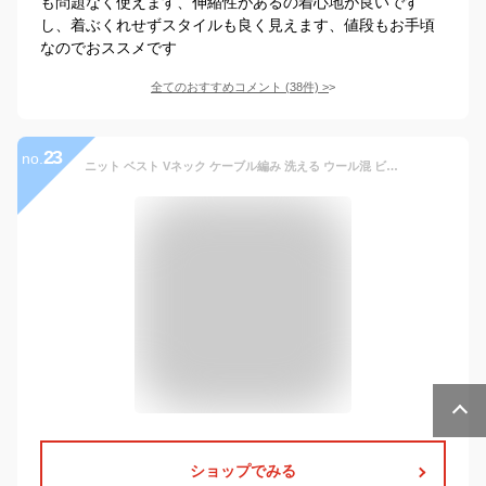
も問題なく使えます、伸縮性があるの着心地が良いです
し、着ぶくれせずスタイルも良く見えます、値段もお手頃
なのでおススメです
全てのおすすめコメント
(
38
件)
>
23
no.
ニット ベスト Vネック ケーブル編み 洗える ウール混 ビジネス カジュアル 春 ダイヤ織り柄 メンズ セーター ハイゲージニット ATTU UOMO ウォッシャブル 秋 冬 ギフト プレゼント 【メール便送料無料】
ショップでみる