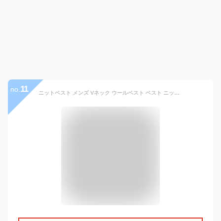
11
no.
ニットベスト メンズ Vネック ウールベスト ベスト ニット ウール混 ウォッシャブル ウールベスト ビジネス カジュアル 洗える チョッキ 洗える 通勤 通学 秋 冬 春 夏 ウォッシャブル 定番 誕生日 プレゼント