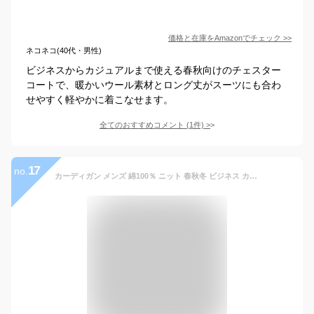
価格と在庫を
Amazon
でチェック
>>
ネコネコ(40代・男性)
ビジネスからカジュアルまで使える春秋向けのチェスター
コートで、暖かいウール素材とロング丈がスーツにも合わ
せやすく軽やかに着こなせます。
全てのおすすめコメント
(
1
件)
>
17
no.
カーディガン メンズ 綿100％ ニット 春秋冬 ビジネス カジュアル vネック 無地 セーター スクール 通勤 コットン おしゃれ 大きいサイズ 長袖 セーター 前開き 黒 グレー 紺 送料無料