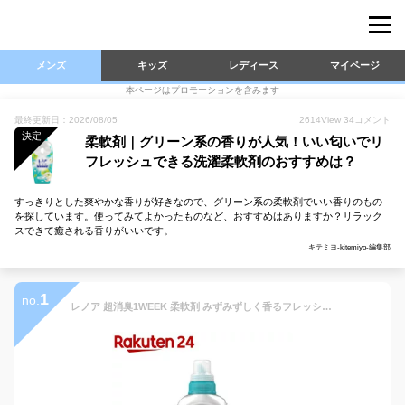
メンズ
キッズ
レディース
マイページ
本ページはプロモーションを含みます
最終更新日：2026/08/05
2614
View
34
コメント
決定
柔軟剤｜グリーン系の香りが人気！いい匂いでリ
フレッシュできる洗濯柔軟剤のおすすめは？
すっきりとした爽やかな香りが好きなので、グリーン系の柔軟剤でいい香りのもの
を探しています。使ってみてよかったものなど、おすすめはありますか？リラック
スできて癒される香りがいいです。
キテミヨ-kitemiyo-編集部
1
no.
レノア 超消臭1WEEK 柔軟剤 みずみずしく香るフレッシュグリーンの香り 本体(490mL)【レノア超消臭】