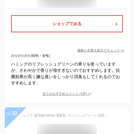
ショップでみる
価格と在庫を
楽天
でチェック
>>
のりのりのり(50代・女性)
ハミングのリフレッシュグリーンの香りを使っています
が、さわやかで香りが強すぎないのでおすすめします。抗
菌効果が高く嫌な臭いをしっかり消臭もしてくれるのでお
すすめします。
全てのおすすめコメント
(
1
件)
>
13
no.
レノア 超消臭1WEEK 柔軟剤 フレッシュグリーン 花粉ブロック お試し本体(530mL)【レノア超消臭】