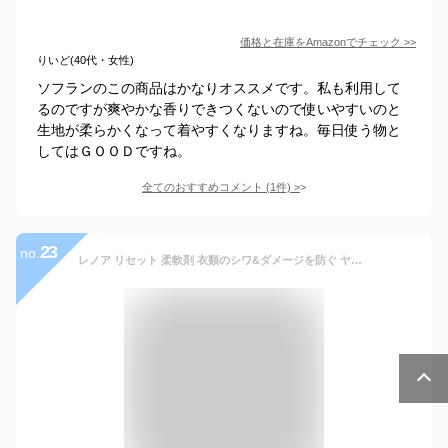
価格と在庫を
Amazon
でチェック
>>
りいど(40代・女性)
ソフランのこの商品はかなりオススメです。私も利用して
るのですが爽やかな香りできつくないので使いやすいのと
生地が柔らかくなって着やすくなりますね。毎日使う物と
してはＧＯＯＤですね。
全てのおすすめコメント
(
1
件)
>
23
no.
レノア リセット 柔軟剤 衣類のシワ&ダメージを防ぐ ヤマユリ&グリーンブーケの香り 本体 570mL