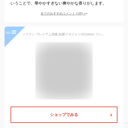
いうことで、華やかすぎない爽やかな香りがします。
全てのおすすめコメント
(
1
件)
>
22
no.
ソフラン プレミアム消臭 詰替メガジャンボ2100ml フレッシュグリーンアロマ 生乾きでも菌を生ませずニオわせない 柔軟剤 抗菌 部屋干し 汗臭 体臭 加齢臭 靴下臭
ショップでみる