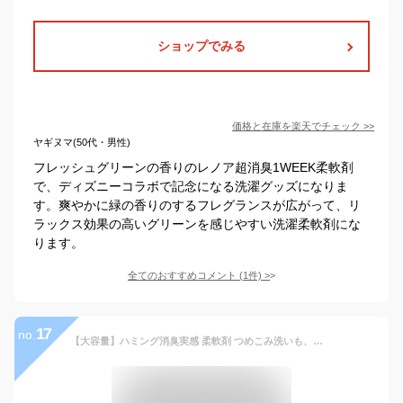
ショップでみる
価格と在庫を
楽天
でチェック
>>
ヤギヌマ(50代・男性)
フレッシュグリーンの香りのレノア超消臭1WEEK柔軟剤
で、ディズニーコラボで記念になる洗濯グッズになりま
す。爽やかに緑の香りのするフレグランスが広がって、リ
ラックス効果の高いグリーンを感じやすい洗濯柔軟剤にな
ります。
全てのおすすめコメント
(
1
件)
>
17
no.
【大容量】ハミング消臭実感 柔軟剤 つめこみ洗いも、部屋干しも、無敵消臭！ハミング内Ｎｏ．１抗菌 リフレッシュグリーンの香り つめかえ用 2,600ml