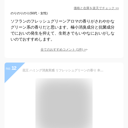
価格と在庫を
楽天
でチェック
>>
のりのりのり(50代・女性)
ソフランのフレッシュグリーンアロマの香りがさわやかな
グリーン系の香りだと思います。極小消臭成分と抗菌成分
でにおいの発生を抑えて、生乾きでもいやなにおいがしな
いのでおすすめします。
全てのおすすめコメント
(
1
件)
>
12
no.
花王 ハミング消臭実感 リフレッシュグリーンの香り 本体 (510mL) ハミング 柔軟剤