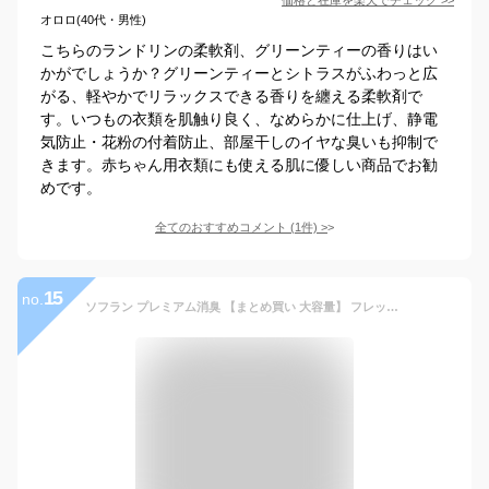
オロロ(40代・男性)
こちらのランドリンの柔軟剤、グリーンティーの香りはい
かがでしょうか？グリーンティーとシトラスがふわっと広
がる、軽やかでリラックスできる香りを纏える柔軟剤で
す。いつもの衣類を肌触り良く、なめらかに仕上げ、静電
気防止・花粉の付着防止、部屋干しのイヤな臭いも抑制で
きます。赤ちゃん用衣類にも使える肌に優しい商品でお勧
めです。
全てのおすすめコメント
(
1
件)
>
15
no.
ソフラン プレミアム消臭 【まとめ買い 大容量】 フレッシュグリーンアロマの香り 柔軟剤 本体 550ml+詰め替え 特大1260ml