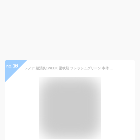
16
no.
レノア 超消臭1WEEK 柔軟剤 フレッシュグリーン 本体 ディズニーコラボ(400mL×12セット)【レノア超消臭】