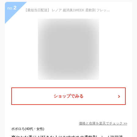
2
no.
【最短当日配送】 レノア 超消臭1WEEK 柔軟剤 フレッシュグリーン 本体 530ml 【レノア超消臭】 柔軟剤
ショップでみる
価格と在庫を
楽天
でチェック
>>
ポポロろ(40代・女性)