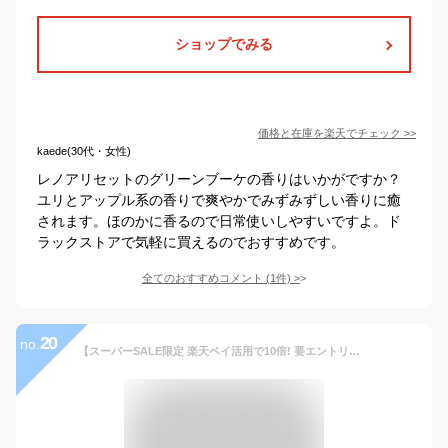
ショップでみる
価格と在庫を
楽天
でチェック
>>
kaede(30代・女性)
レノアリセットのグリーンブーケの香りはいかがですか？
ユリとアップル系の香りで爽やかでみずみずしい香りに癒
されます。ほのかに香るので日常使いしやすいですよ。ド
ラックストアで気軽に買えるのでおすすめです。
全てのおすすめコメント
(
1
件)
>
20
no.
【スーパーSALE限定 楽天ペイ活用で10倍! 要エントリー】 レノア 超消臭1WEEK 柔軟剤 フレッシュグリーン 詰め替え 920ml 【レノア】 柔軟剤 1週間ずーっと消臭 花粉ブロック