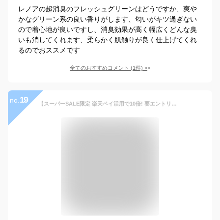
レノアの超消臭のフレッシュグリーンはどうですか、爽や
かなグリーン系の良い香りがします、匂いがキツ過ぎない
ので着心地が良いですし、消臭効果が高く幅広くどんな臭
いも消してくれます、柔らかく肌触りが良く仕上げてくれ
るのでおススメです
全てのおすすめコメント
(
1
件)
>
19
no.
【スーパーSALE限定 楽天ペイ活用で10倍! 要エントリー】 レノア リセット 柔軟剤 ヤマユリ＆グリーンブーケの香り 本体 570ml 【レノア リセット】 柔軟剤