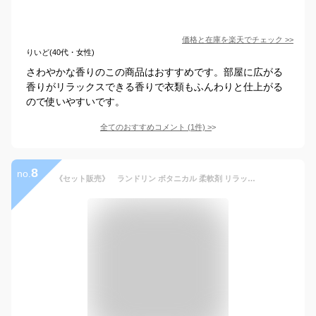
価格と在庫を
楽天
でチェック
>>
りいど(40代・女性)
さわやかな香りのこの商品はおすすめです。部屋に広がる
香りがリラックスできる香りで衣類もふんわりと仕上がる
ので使いやすいです。
全てのおすすめコメント
(
1
件)
>
8
no.
《セット販売》 ランドリン ボタニカル 柔軟剤 リラックスグリーンティー 大容量 つめかえ用 (860mL)×3個セット 詰め替え用