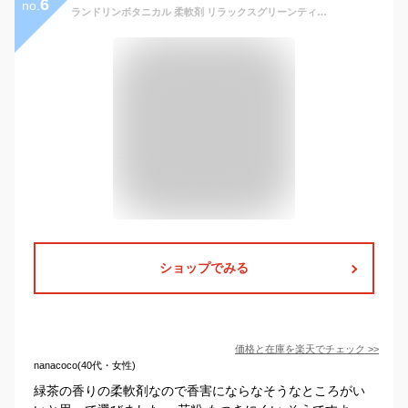
6
no.
ランドリンボタニカル 柔軟剤 リラックスグリーンティー 大容量 詰め替え(860ml)【ランドリン】[花粉吸着防止]
ショップでみる
価格と在庫を
楽天
でチェック
>>
nanacoco(40代・女性)
緑茶の香りの柔軟剤なので香害にならなそうなところがい