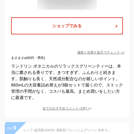
ショップでみる
価格と在庫を
楽天
でチェック
>>
まさまさa(60代・男性)
ランドリン ボタニカルのリラックスグリーンティーは、本
当に癒される香りです。きつすぎず、ふんわりと続きま
す。肌触りも良く、天然成分配合なのが嬉しいポイント。
860mLの大容量詰め替えが3個セットで届くので、ストック
管理の手間がなく、コスパも最高。まとめ買いをしたい方
に最適です。
全てのおすすめコメント
(
1
件)
>
9
no.
レノア 超消臭1WEEK 柔軟剤 フレッシュグリーン 本体 530mL