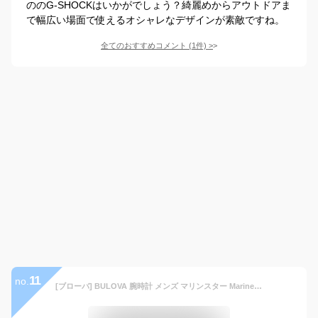
ののG-SHOCKはいかがでしょう？綺麗めからアウトドアま
で幅広い場面で使えるオシャレなデザインが素敵ですね。
全てのおすすめコメント
(
1
件)
>
11
no.
[ブローバ] BULOVA 腕時計 メンズ マリンスター Marine Star 96B426 プレシジョニストクオーツ [正規輸入品]