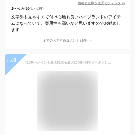
価格と在庫を
楽天
でチェック
>>
あやなみ(20代・女性)
文字盤も見やすくて付け心地も良いハイブランドのアイテ
ムになっていて、実用性も高いかと思いますのでお勧めし
ます
全てのおすすめコメント
(
1
件)
>
8
no.
【20時〜ポイント最大52倍＆最大2000円OFFクーポン】シチズン アテッサ ACT Line アクトライン AT8181-63W メンズ 腕時計 ソーラー 電波 クロノグラフ グリーン