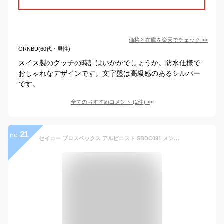
価格と在庫を
楽天
でチェック
>>
GRNBU(60代・男性)
スイス製のグッチの時計はいかがでしょうか。防水仕様で
おしゃれなデザインです。文字盤は高級感のあるシルバー
です。
全てのおすすめコメント
(
2
件)
>
21
no.
セイコー プロスペックス アルピニスト SBDC091 メンズ 腕時計 メカニカル 自動巻き 革ベルト【コアショップ専売】