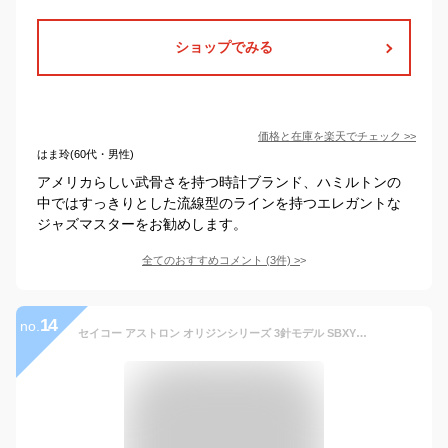
ショップでみる
価格と在庫を
楽天
でチェック
>>
はま玲(60代・男性)
アメリカらしい武骨さを持つ時計ブランド、ハミルトンの
中ではすっきりとした流線型のラインを持つエレガントな
ジャズマスターをお勧めします。
全てのおすすめコメント
(
3
件)
>
14
no.
セイコー アストロン オリジンシリーズ 3針モデル SBXY033 ブラック メンズ 腕時計 ソーラー電波 チタン シルバー 日本製