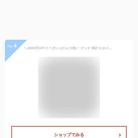
4
no.
＼2000円OFFクーポン+さらに9倍／ グッチ 時計 Gタイムレス 40mm メンズ 腕時計 YA1264106 GUCCI ブラック 高級 ブランド おしゃれ 防水 プレゼント 男性 実用的
ショップでみる