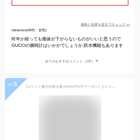
価格と在庫を
楽天
でチェック
>>
nanacoco(40代・女性)
何年か経っても価値が下がらないものがいいと思うので
GUCCIの腕時計はいかがでしょうか,防水機能もあります
全てのおすすめコメント（2件）
5
no.
【ポイント最大52倍＆最大2000円OFFクーポン】セイコー セレクション Sシリーズ プレミアム SBTM337 メンズ 腕時計 ソーラー電波 3針 チタン パールホワイト 日本製