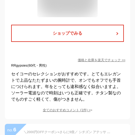
ショップでみる
価格と在庫を
楽天
でチェック
>>
RRgypsies(60代・男性)
セイコーのセレクションがおすすめです。とてもエレガン
トで上品なたたずまいの腕時計で、オンでもオフでも手首
につけられます。年をとっても違和感なく似合いますよ。
ソーラー電波なので時刻はいつも正確です。チタン製なの
でものすごく軽くて、傷がつきません。
全てのおすすめコメント
(
1
件)
>
6
no.
＼2000円OFFクーポン+さらに9倍／ シチズン アテッサ 電波ソーラー AT8040-57L 腕時計 ソーラー電波腕時計 ソーラー電波時計 メンズ ブルー CITIZEN ATESSA 高級 ブランド おしゃれ 防水 文字盤 大きい プレゼント 男性 実用的