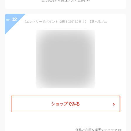
全てのおすすめコメント
(
1
件)
>
12
no.
【エントリーでポイント+2倍！10月30日！】【選べるノベルティー付き】【36回分割手数料無料！】ブローバ BULOVA 腕時計 メンズ 自動巻き メカニカル マリンスター Marine Star 98A227
ショップでみる
価格と在庫を
楽天
でチェック
>>