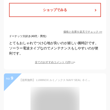
ショップでみる
価格と在庫を
楽天
でチェック
>>
ドーナッツ大好き(40代・男性)
とてもおしゃれでつけ心地が良いのが嬉しい腕時計です。
ソーラー電波タイプなのでメンテナンスもしやすいのが便
利です。
全てのおすすめコメント
(
1
件)
>
9
no.
【送料無料】 LUMINOX ルミノックス NAVY SEAL ネイビーシールズ クロノグラフ 3580シリーズ 腕時計 メンズ ラバー ミリタリーウオッチ 3581.BO