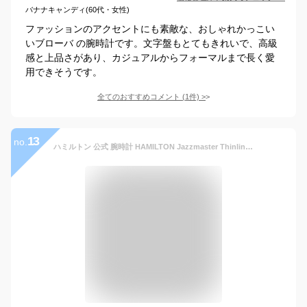
バナナキャンディ(60代・女性)
ファッションのアクセントにも素敵な、おしゃれかっこい
いブローバ の腕時計です。文字盤もとてもきれいで、高級
感と上品さがあり、カジュアルからフォーマルまで長く愛
用できそうです。
全てのおすすめコメント
(
1
件)
>
13
no.
ハミルトン 公式 腕時計 HAMILTON Jazzmaster Thinline Small Second ジャズマスター シンライン スモールセコンド クオーツ クォーツ 40.00MM レザーベルト グレー × ブラック H38411783 メンズ腕時計 男性 正規品 ブランド ビジネス ギフト プレゼント