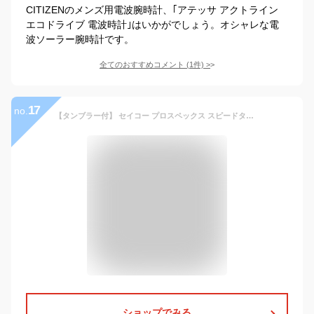
CITIZENのメンズ用電波腕時計、｢アテッサ アクトライン
エコドライブ 電波時計｣はいかがでしょう。オシャレな電
波ソーラー腕時計です。
全てのおすすめコメント
(
1
件)
>
17
no.
【タンブラー付】 セイコー プロスペックス スピードタイマー ソーラークロノグラフ ソーラー 腕時計 メンズ クロノグラフ SEIKO PROSPEX SBDL095 アナログ シルバー 日本製 ブランド おしゃれ 防水 文字盤 大きい プレゼント 男性 実用的
ショップでみる