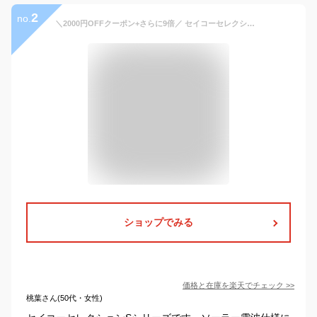
2
no.
＼2000円OFFクーポン+さらに9倍／ セイコーセレクション Sシリーズ チタン製 ソーラー電波 プレミアム 電波ソーラー 腕時計 ブランド メンズ 流通限定モデル チタン SEIKO SELECTION SBTM341 アナログ ブラック 黒 日本製 記念品 プレゼント ギフト
ショップでみる
価格と在庫を
楽天
でチェック
>>
桃葉さん(50代・女性)