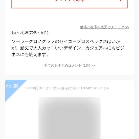
価格と在庫を
楽天
でチェック
>>
おひつじ座(70代・女性)
ソーラークロノグラフのセイコープロスペックスはいか
が。頑丈で大人カッコいいデザイン、カジュアルにもビジ
ネスにも使えます。
全てのおすすめコメント
(
1
件)
>
18
no.
＼2000円OFFクーポン+さらに9倍／ H13421611 ハミルトン アメリカンクラシック ボルトン メンズ 腕時計 HAMILTON ネイビー ブランド おしゃれ 防水 プレゼント 男性 実用的