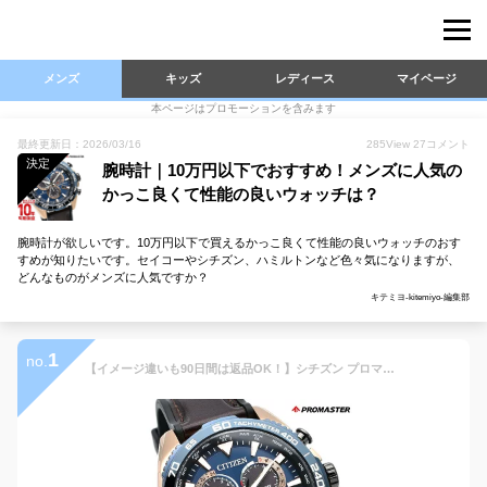
メンズ
キッズ
レディース
マイページ
本ページはプロモーションを含みます
最終更新日：2026/03/16
285
View
27
コメント
決定
腕時計｜10万円以下でおすすめ！メンズに人気の
かっこ良くて性能の良いウォッチは？
腕時計が欲しいです。10万円以下で買えるかっこ良くて性能の良いウォッチのおす
すめが知りたいです。セイコーやシチズン、ハミルトンなど色々気になりますが、
どんなものがメンズに人気ですか？
キテミヨ-kitemiyo-編集部
1
no.
【イメージ違いも90日間は返品OK！】シチズン プロマスター PROMASTER LANDシリーズ エコ・ドライブ電波時計 ダイレクトフライ Cal.E660 CB5039-11L メンズ