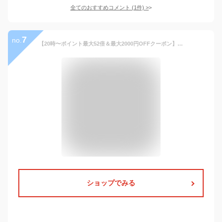
全てのおすすめコメント
(
1
件)
>
7
no.
【20時〜ポイント最大52倍＆最大2000円OFFクーポン】シチズン アテッサ ACT Line アクトライン CB5966-69E メンズ 腕時計 ソーラー 電波 クロノグラフ ブラック
ショップでみる