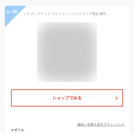
16
no.
シチズン アテッサ アクトライン エコドライブ電波 腕時計 ブランド メンズ チタン クロノグラフ 電波ソーラー CITIZEN ATTESA アナログ ブラック ブルー グリーン 黒 AT8185-62E 選べる4モデル
ショップでみる
価格と在庫を
楽天
でチェック
>>
かずフル