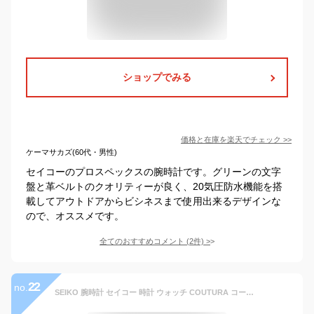
ショップでみる
価格と在庫を
楽天
でチェック
>>
ケーマサカズ(60代・男性)
セイコーのプロスペックスの腕時計です。グリーンの文字
盤と革ベルトのクオリティーが良く、20気圧防水機能を搭
載してアウトドアからビシネスまで使用出来るデザインな
ので、オススメです。
全てのおすすめコメント
(
2
件)
>
22
no.
SEIKO 腕時計 セイコー 時計 ウォッチ COUTURA コーチュラ ソーラー 電波 クロノグラフ メンズ SSG022 海外モデル [並行輸入品]