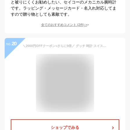
と被りにくくお勧めしたい、セイコーのメカニカル腕時計
です。ラッピング・メッセージカード・名入れ対応してま
すので贈り物としても素敵です。
全てのおすすめコメント
(
2
件)
>
20
no.
＼2000円OFFクーポン+さらに9倍／ グッチ 時計 スイス製 メンズ 腕時計 YA137102A GUCCI シンク 46mm シルバー ホワイト 高級 ブランド おしゃれ 防水 プレゼント 男性 実用的
ショップでみる