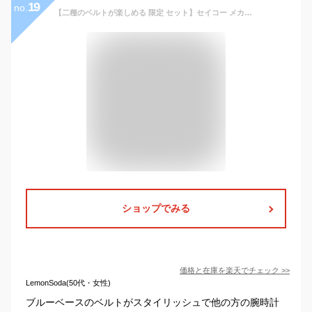
19
no.
【二種のベルトが楽しめる 限定 セット】セイコー メカニカル 腕時計 SEIKO 時計 メンズ 男性 向け 機械式 オートマ 自動巻き スケルトン 自動巻 人気 ブランド 革ベルト おすすめ 仕事 ビジネス フォーマル スーツ おしゃれ 誕生日 プレゼント 日付 曜日 文字盤 青 シンプル
ショップでみる
価格と在庫を
楽天
でチェック
>>
LemonSoda(50代・女性)
ブルーベースのベルトがスタイリッシュで他の方の腕時計