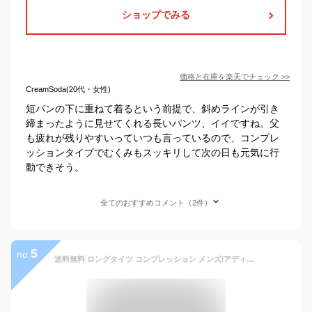
ショップでみる
価格と在庫を
楽天
でチェック
>>
CreamSoda(20代・女性)
短パンの下に重ねて着るという前提で、斜めラインが引き
締まったように見せてくれる長いパンツ、イイですね。父
も疲れが残りやすいっていつも言っているので、コンプレ
ッションタイプでむくみもスッキリして次の日も元気に行
動できそう。
全てのおすすめコメント（2件）
5
no.
送料無料 ロングタイツ コンプレッション メンズ/アディダス adidas ALPHASKIN 当店別注カラー/スポーツ トレーニング ウェア 男性 スポーツタイツ インナータイツ アンダーウェア スパッツ アルファスキン/DT6615【返品不可】【a20Qpd】