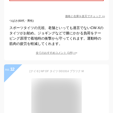
価格と在庫を
楽天
でチェック
>>
つばさ(60代・男性)
スポーツタイツの元祖、老舗といっても過言でないCW-Xの
タイツがお勧め。ジョギングなどで膝にかかる負荷をテー
ピング原理で着地時の衝撃から守ってくれます。運動時の
筋肉の疲労を軽減してくれます。
全てのおすすめコメント
(
1
件)
>
12
no.
[ナイキ] NP DF タイツ DD1914 ブラツク M