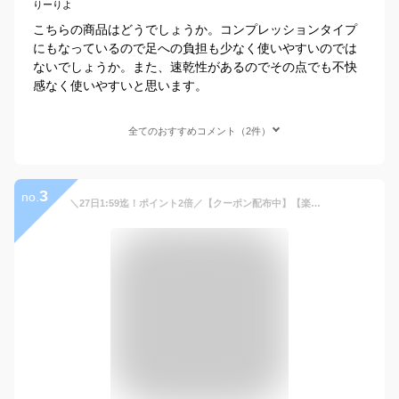
りーりよ
こちらの商品はどうでしょうか。コンプレッションタイプ
にもなっているので足への負担も少なく使いやすいのでは
ないでしょうか。また、速乾性があるのでその点でも不快
感なく使いやすいと思います。
全てのおすすめコメント（2件）
3
no.
＼27日1:59迄！ポイント2倍／【クーポン配布中】【楽天1位】スポーツ レギンス タイツ スパッツ アンダーウェア インナー メンズ 男性用 速乾 伸縮 コンプレッションウェア ランニング アウトドア トレーニング ジム 筋トレ 夏用 無地 吸汗 S M L XL 2XL ブラック