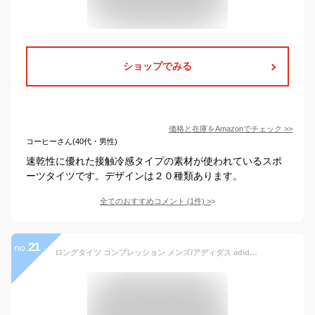
ショップでみる
価格と在庫を
Amazon
でチェック
>>
コーヒーさん(40代・男性)
速乾性に優れた接触冷感タイプの素材が使われているスポ
ーツタイツです。デザインは２０種類あります。
全てのおすすめコメント
(
1
件)
>
21
no.
ロングタイツ コンプレッション メンズ/アディダス adidas ALPHASKIN 当店別注カラー/スポーツ トレーニング ウェア 男性 スポーツタイツ インナータイツ アンダーウェア スパッツ アルファスキン/DT6615【返品不可】【a20Qpd】