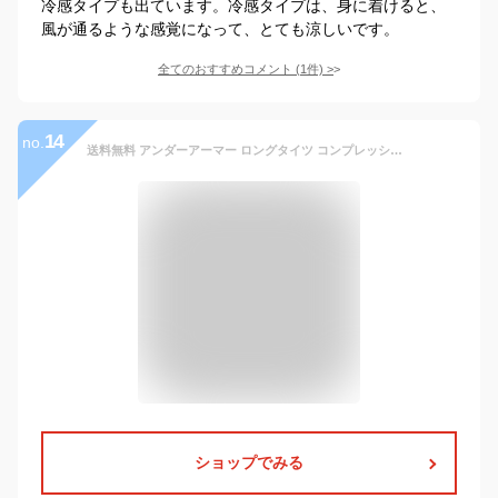
冷感タイプも出ています。冷感タイプは、身に着けると、
風が通るような感覚になって、とても涼しいです。
全てのおすすめコメント
(
1
件)
>
14
no.
送料無料 アンダーアーマー ロングタイツ コンプレッションメンズ UNDERARMOUR ヒートギアアーマー レギンス スパッツ/トレーニング スポーツウェア ジム インナー アンダー ベースレイヤー 吸汗速乾 男性 パンツ ボトムス/1378353【返品不可】
ショップでみる