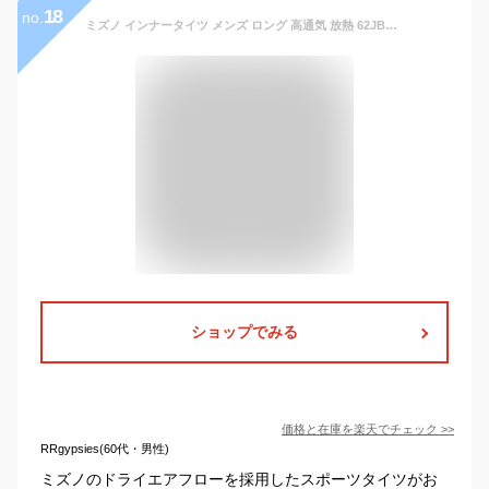
18
no.
ミズノ インナータイツ メンズ ロング 高通気 放熱 62JB2050 テニス ソフトテニス バドミントン
ショップでみる
価格と在庫を
楽天
でチェック
>>
RRgypsies(60代・男性)
ミズノのドライエアフローを採用したスポーツタイツがお