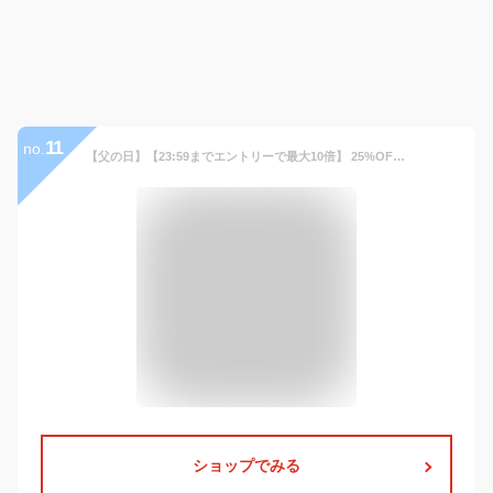
11
no.
【父の日】【23:59までエントリーで最大10倍】 25%OFF ワコール CWX CW-X スポーツタイツ ロング メンズ 男性向け HXO499 ひざ・股関節サポート｜ジョギング・ウォーキングに 吸汗速乾 UVカット率90%以上 ストレッチ
ショップでみる