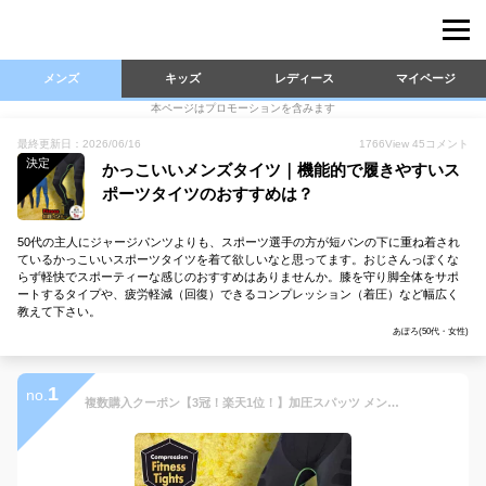
メンズ
キッズ
レディース
マイページ
本ページはプロモーションを含みます
最終更新日：2026/06/16
1766
View
45
コメント
決定
かっこいいメンズタイツ｜機能的で履きやすいス
ポーツタイツのおすすめは？
50代の主人にジャージパンツよりも、スポーツ選手の方が短パンの下に重ね着され
ているかっこいいスポーツタイツを着て欲しいなと思ってます。おじさんっぽくな
らず軽快でスポーティーな感じのおすすめはありませんか。膝を守り脚全体をサポ
ートするタイプや、疲労軽減（回復）できるコンプレッション（着圧）など幅広く
教えて下さい。
あぽろ(50代・女性)
1
no.
複数購入クーポン【3冠！楽天1位！】加圧スパッツ メンズ 加圧パンツ 冬 スポーツタイツ 加圧タイツ インナー 加圧シャツ 加圧レギンス 加圧インナー レディース かっこいい おしゃれ ジム 引き締め 細身え 筋トレ スポーツインナー ジム 部屋着 作業着 メール便送料無料