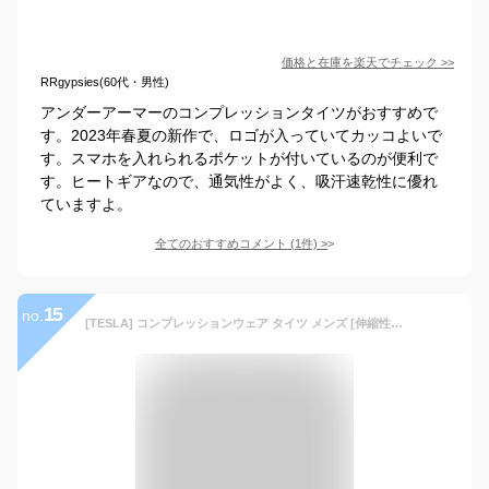
価格と在庫を
楽天
でチェック
>>
RRgypsies(60代・男性)
アンダーアーマーのコンプレッションタイツがおすすめで
す。2023年春夏の新作で、ロゴが入っていてカッコよいで
す。スマホを入れられるポケットが付いているのが便利で
す。ヒートギアなので、通気性がよく、吸汗速乾性に優れ
ていますよ。
全てのおすすめコメント
(
1
件)
>
15
no.
[TESLA] コンプレッションウェア タイツ メンズ [伸縮性・UVカット・吸汗速乾] スポーツタイツ ランニングウェア コンプレッションタイツ スパッツ レギンス スポーツ トレーニング フィットネス ジム インナー パンツ スポーツウェア MUP09-JPK_M