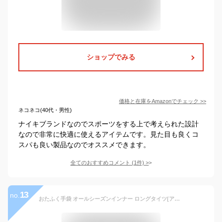
ショップでみる
価格と在庫を
Amazon
でチェック
>>
ネコネコ(40代・男性)
ナイキブランドなのでスポーツをする上で考えられた設計
なので非常に快適に使えるアイテムです。見た目も良くコ
スパも良い製品なのでオススメできます。
全てのおすすめコメント
(
1
件)
>
13
no.
おたふく手袋 オールシーズンインナー ロングタイツ[アウトラスト 温度調整 消臭 UVカット コンプレッション 前開きタイプ メンズ] JW-552 ブラック Lサイズ