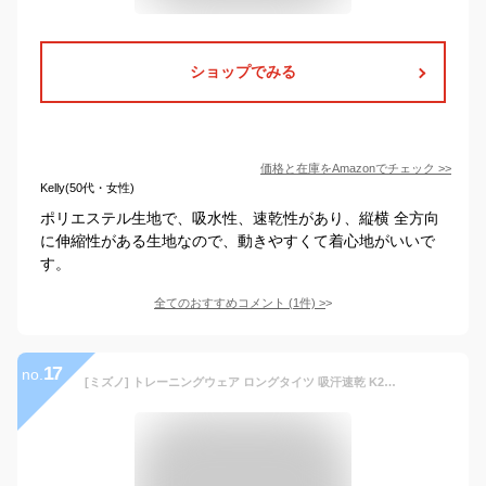
ショップでみる
価格と在庫を
Amazon
でチェック
>>
Kelly(50代・女性)
ポリエステル生地で、吸水性、速乾性があり、縦横 全方向
に伸縮性がある生地なので、動きやすくて着心地がいいで
す。
全てのおすすめコメント
(
1
件)
>
17
no.
[ミズノ] トレーニングウェア ロングタイツ 吸汗速乾 K2JB1190 メンズ ブラック×ブラック L