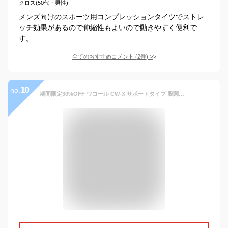
クロス(50代・男性)
メンズ向けのスポーツ用コンプレッションタイツでストレ
ッチ効果があるので伸縮性もよいので動きやすく便利で
す。
全てのおすすめコメント
(
2
件)
>
10
no.
期間限定30%OFF ワコール CW-X サポートタイプ 股関節・ひざサポート エキスパートモデル3.0 メンズ スポーツタイツ ロング(S SB MY M MB LY L LBサイズ)HXO499【メール便24】