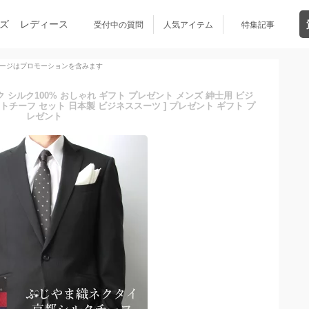
ズ
レディース
受付中の質問
人気アイテム
特集記事
ージはプロモーションを含みます
シルク100% おしゃれ ギフト プレゼント メンズ 紳士用 ビジ
トチーフ セット 日本製 ビジネススーツ ] プレゼント ギフト プ
レゼント