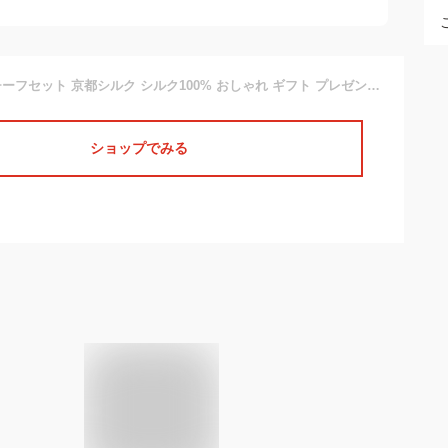
シルクネクタイ+チーフセット 京都シルク シルク100% おしゃれ ギフト プレゼント メンズ 紳士用 ビジネス フォーマル 結婚式 [ネクタイ ポケットチーフ セット 日本製 ビジネススーツ ] プレゼント ギフト プレゼント
ショップでみる