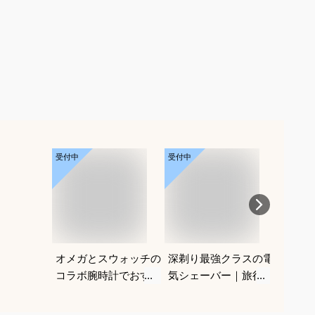
受付中
受付中
受付中
オメガとスウォッチの
深剃り最強クラスの電
パーマ
コラボ腕時計でおすす
気シェーバー｜旅行に
けヘア
めは？
も便利なおすすめを教
めを教
えてください