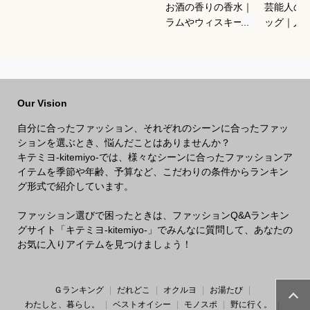
お酒の香りの香水｜
芸能人の
ラムやウィスキーな
ッグ｜人
どの香りがする大人
ランドな
向けメンズフレグラ
ルフバッ
ンスのおすすめは？
めは？
Our Vision
自分に合ったファッション、それぞれのシーンに合ったファッ
ションを選ぶとき、悩んだことはありませんか？
キテミヨ-kitemiyo-では、様々なシーンに合ったファッションア
イテムを季節や年齢、予算など、こだわりの条件からランキン
グ形式で紹介しています。
ファッション選びで困ったときは、ファッションQ&Aランキン
グサイト「キテミヨ-kitemiyo-」でみんなに質問して、あなたの
お気に入りアイテムを見つけましょう！
Ｇランキング
だれどこ
オクルヨ
お湯たび
わたしと、暮らし。
ベストオイシー
モノスポ
野に行く。