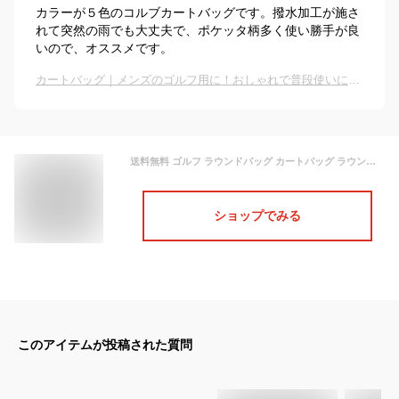
カラーが５色のコルブカートバッグです。撥水加工が施さ
れて突然の雨でも大丈夫で、ポケッタ柄多く使い勝手が良
いので、オススメです。
カートバッグ｜メンズのゴルフ用に！おしゃれで普段使いにも人気な男性用ラウンドバッグのおすすめは？
送料無料 ゴルフ ラウンドバッグ カートバッグ ラウンド トートバッグ ポーチ ミニバック メンズ レディース 撥水加工 NEG-660 【NewEdition GOLF】
ショップでみる
このアイテムが投稿された質問