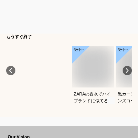
もうすぐ終了
受付中
受付中
ZARAの香水でハイ
黒カーデ
ブランドに似てるメ
ンズコー
ンズ香水のおすすめ
れなおす
を教えてください
Our Vision