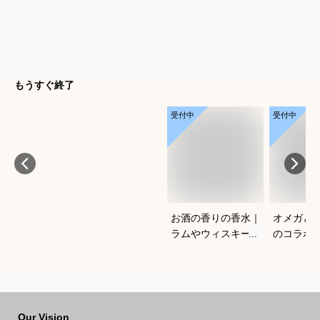
もうすぐ終了
受付中
受付中
お酒の香りの香水｜
オメガと
ラムやウィスキーな
のコラボ
どの香りがする大人
すすめは
向けメンズフレグラ
ンスのおすすめは？
Our Vision