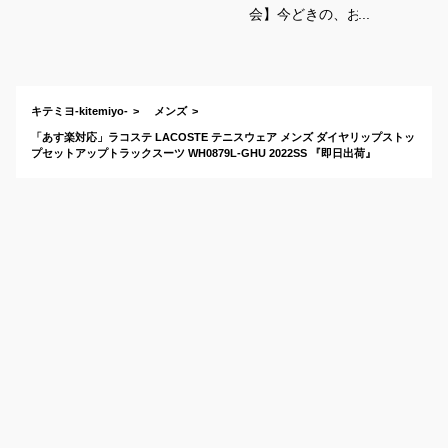
会】今どきの、おし
ゃれなスポーツウェ
ア（上下セット）教
えて下さい。
キテミヨ-kitemiyo-
メンズ
「あす楽対応」ラコステ LACOSTE テニスウェア メンズ ダイヤリップストッ
プセットアップトラックスーツ WH0879L-GHU 2022SS 『即日出荷』