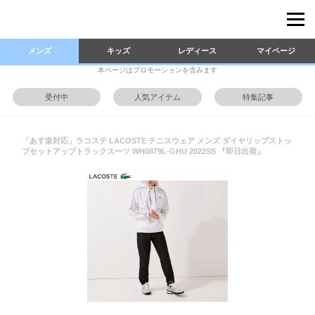
メンズ
キッズ
レディース
マイページ
本ページはプロモーションを含みます
受付中
人気アイテム
特集記事
「あす楽対応」ラコステ LACOSTE テニスウェア メンズ ダイヤリップストッ
プセットアップトラックスーツ WH0879L-GHU 2022SS 『即日出荷』