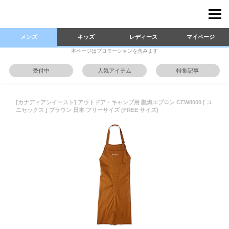
メンズ
キッズ
レディース
マイページ
本ページはプロモーションを含みます
受付中
人気アイテム
特集記事
[カナディアンイースト] アウトドア・キャンプ用 難燃エプロン CEW8000 [ ユ
ニセックス ] ブラウン 日本 フリーサイズ (FREE サイズ)