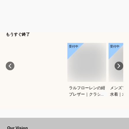
もうすぐ終了
受付中
受付中
ラルフローレンの紺
メンズフ
ブレザー｜クラシッ
水着｜水
クがかっこいい！合
ングに！
わせやすいメンズ紺
ットスイ
ブレのおすすめは？
おすすめ
Our Vision