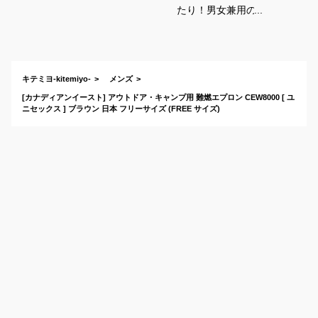
たり！男女兼用のお
しゃれなワークエプ
ロンのおすすめは？
キテミヨ-kitemiyo-
メンズ
[カナディアンイースト] アウトドア・キャンプ用 難燃エプロン CEW8000 [ ユ
ニセックス ] ブラウン 日本 フリーサイズ (FREE サイズ)