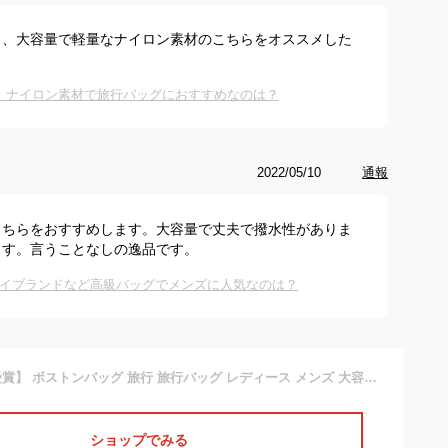
ら、大容量で軽量なナイロン素材のこちらをオススメした
】ナイロン素材で旅行バッグにおすすめなのは？
2022/05/10
通報
こちらをおすすめします。大容量で丈夫で撥水性がありま
ます。言うことなしの逸品です。
イブランドなど高級バッグでメンズに人気なのは？
【楽天16部門1位受賞】 ボストンバッグ 旅行 旅行バッグ レディース メンズ 大容量 ナイロン 軽量 一泊旅行 バッグ 女子 3way 1泊 一泊二日 軽い 修学旅行 子供 高校生 2泊 ゴルフ 3泊 おしゃれ トラベルバッグ キャリーオンバッグ 旅行カバン 旅行かばん ボストンバック
ショップでみる