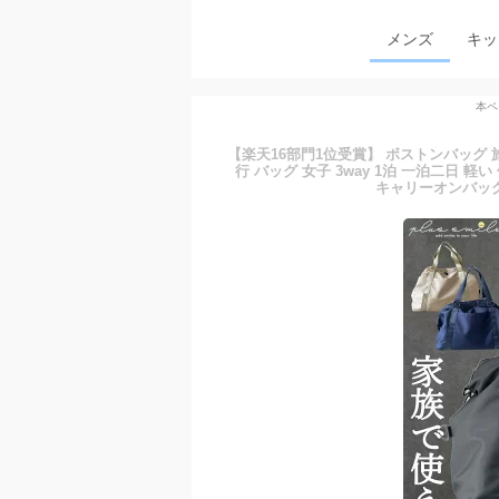
メンズ
キッ
本ペ
【楽天16部門1位受賞】 ボストンバッグ 
行 バッグ 女子 3way 1泊 一泊二日 軽
キャリーオンバッグ