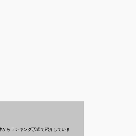
受付中
受付中
受
ュのカーディガ
トランクス｜メンズパ
夏向けの涼しいメンズ
最
ンズ用のおすす
ンツのおすすめは？
シャツを教えてくださ
選
い
ど
え
？
条件からランキング形式で紹介していま