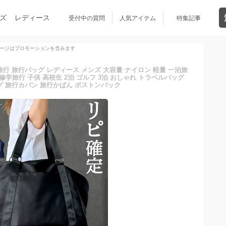
ズ
レディース
受付中の質問
人気アイテム
特集記事
ージはプロモーションを含みます
旅行 旅行バッグ レディース メンズ 大容量 ナイロン 軽量 一泊旅
い 修学旅行 子供 高校生 2泊 ゴルフ 3泊 おしゃれ トラベルバッグ
 旅行カバン 旅行かばん ボストンバック