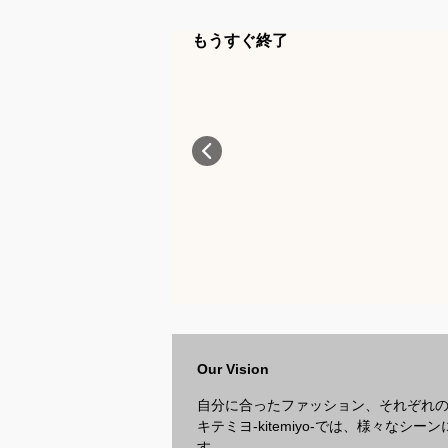
もうすぐ終了
Our Vision
自分に合ったファッション、それぞれ
キテミヨ-kitemiyo-では、様々
す。