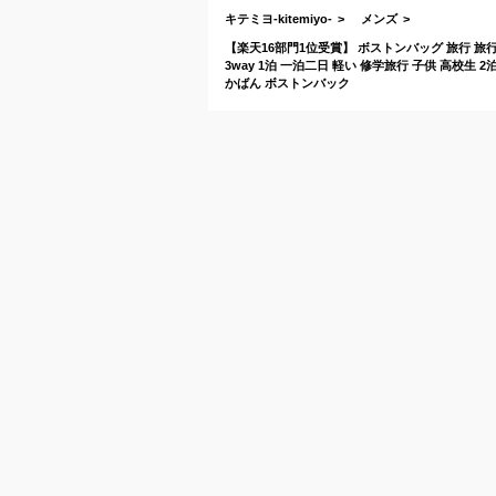
キテミヨ-kitemiyo-
メンズ
【楽天16部門1位受賞】 ボストンバッグ 旅行 旅行
3way 1泊 一泊二日 軽い 修学旅行 子供 高校生
かばん ボストンバック