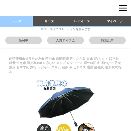
メンズ
キッズ
レディース
マイページ
本ページはプロモーションを含みます
受付中
人気アイテム
特集記事
雨晴兼用傘折りたたみ傘 晴雨傘 自動開閉 折りたたみ 日傘 UVカット 10本骨
軽量 逆さ傘 遮光率100% 涼しい メンズ レディース 紫外線防止 濡れない 男女
兼用 おすすめ 旅行 レジャー スリム 細み 傘 ビジネス 通勤 耐強風 逆さ傘式 撥
水