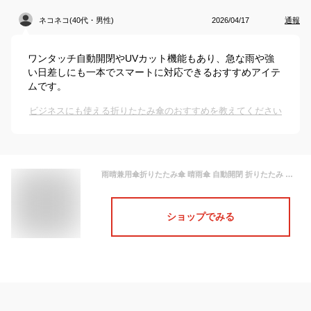
ネコネコ(40代・男性)
2026/04/17
通報
ワンタッチ自動開閉やUVカット機能もあり、急な雨や強
い日差しにも一本でスマートに対応できるおすすめアイテ
ムです。
ビジネスにも使える折りたたみ傘のおすすめを教えてください
雨晴兼用傘折りたたみ傘 晴雨傘 自動開閉 折りたたみ 日傘 UVカット 10本骨 軽量 逆さ傘 遮光率100% 涼しい メンズ レディース 紫外線防止 濡れない 男女兼用 おすすめ 旅行 レジャー スリム 細み 傘 ビジネス 通勤 耐強風 逆さ傘式 撥水
ショップでみる