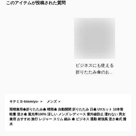
このアイテムが投稿された質問
ビジネスにも使える
折りたたみ傘のおす
すめを教えてくださ
い
キテミヨ-kitemiyo-
メンズ
雨晴兼用傘折りたたみ傘 晴雨傘 自動開閉 折りたたみ 日傘 UVカット 10本骨
軽量 逆さ傘 遮光率100% 涼しい メンズ レディース 紫外線防止 濡れない 男女
兼用 おすすめ 旅行 レジャー スリム 細み 傘 ビジネス 通勤 耐強風 逆さ傘式 撥
水