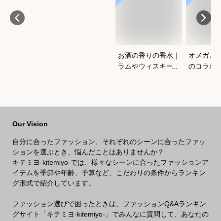
お酒の香りの香水｜
オメガと
ラムやウィスキーな
のコラボ
どの香りがする大人
すすめは
向けメンズフレグラ
ンスのおすすめは？
Our Vision
自分に合ったファッション、それぞれのシーンに合ったファッ
ションを選ぶとき、悩んだことはありませんか？
キテミヨ-kitemiyo-では、様々なシーンに合ったファッションア
イテムを季節や年齢、予算など、こだわりの条件からランキン
グ形式で紹介しています。
ファッション選びで困ったときは、ファッションQ&Aランキン
グサイト「キテミヨ-kitemiyo-」でみんなに質問して、あなたの