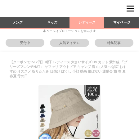
メンズ
キッズ
レディース
マイページ
本ページはプロモーションを含みます
受付中
人気アイテム
特集記事
【クーポンで1512円】 帽子 レディース 大きいサイズ UV カット 紫外線 「ブ
リーズフレンチHAT」 サファリ アウトドア キャンプ 海 山 人気 つば広 おす
すめ オススメ 折りたたみ 日焼け ぼうし 小顔 効果 飛ばない 運動会 旅 春 夏
春夏 母の日