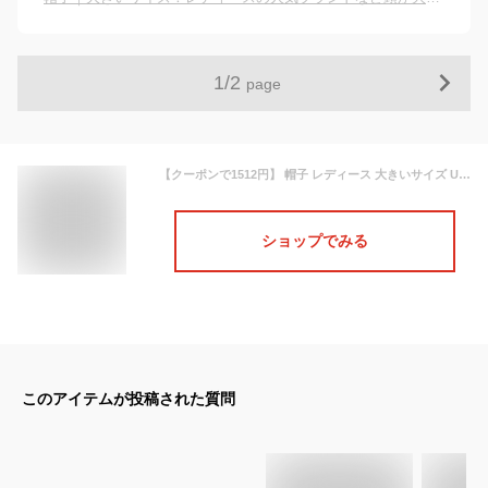
1
/
2
page
【クーポンで1512円】 帽子 レディース 大きいサイズ UV カット 紫外線 「ブリーズフレンチHAT」 サファリ アウトドア キャンプ 海 山 人気 つば広 おすすめ オススメ 折りたたみ 日焼け ぼうし 小顔 効果 飛ばない 運動会 旅 春 夏 春夏 母の日
ショップでみる
このアイテムが投稿された質問