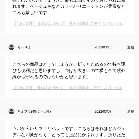
帽子はいかがでしょうか。形も上品ですのでおしゃれに被
れます。ベージュ色などカラーバリエーションが豊富なと
ころも嬉しいです。
【40代女性】春のお出かけに！紫外線防止に役立つおしゃれなハットのおすすめは？
りーりよ
2022/03/13
通報
こちらの商品はどうでしょうか。折りたためるので持ち運
びも便利だと思いますし、つばが大きいので横も全て紫外
線から守れるのではないかと思います。
【40代女性】春のお出かけに！紫外線防止に役立つおしゃれなハットのおすすめは？
ちょプラ(40代・女性)
2022/03/07
通報
ツバが広いサファリハットです。こちらはそれほどカジュ
アルな印象がなく、とっても上品にかぶれます。折りたた