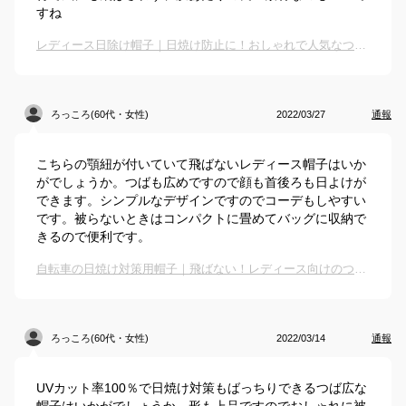
すね
レディース日除け帽子｜日焼け防止に！おしゃれで人気なつば広帽子のおすすめは？
ろっころ(60代・女性)
2022/03/27
通報
こちらの顎紐が付いていて飛ばないレディース帽子はいか
がでしょうか。つばも広めですので顔も首後ろも日よけが
できます。シンプルなデザインですのでコーデもしやすい
です。被らないときはコンパクトに畳めてバッグに収納で
きるので便利です。
自転車の日焼け対策用帽子｜飛ばない！レディース向けのつばがめくれないおしゃれなハットのおすすめは？
ろっころ(60代・女性)
2022/03/14
通報
UVカット率100％で日焼け対策もばっちりできるつば広な