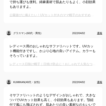
で持ち運びも便利。綿麻素材で肌あたりもよく、小顔効果
もありますよ。
公園遊びに備えたい！UVカット付きのママ帽子のおすすめは？
グラスマン(60代・男性)
2022/04/02
通報
レディース用のおしゃれなサファリハットです。UVカッ
ト機能付きですし、かぶり心地の良いアイテム。カラーも
そろっていますよ。
レディース日除け帽子｜日焼け防止に！おしゃれで人気なつば広帽子のおすすめは？
KUMIKAN(40代・女性)
2022/04/02
通報
そサファリハットのようなデザインがおしゃれで、大きな
ツバでUVカット効果も高く、小顔効果もあります。顎紐
付で風にも飛ばされず、肌あたりの良い素材なのもいいで