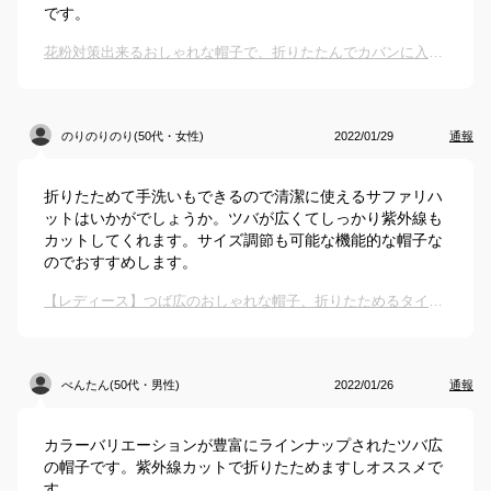
です。
花粉対策出来るおしゃれな帽子で、折りたたんでカバンに入れられるものはありますか？
のりのりのり(50代・女性)
2022/01/29
通報
折りたためて手洗いもできるので清潔に使えるサファリハ
ットはいかがでしょうか。ツバが広くてしっかり紫外線も
カットしてくれます。サイズ調節も可能な機能的な帽子な
のでおすすめします。
【レディース】つば広のおしゃれな帽子、折りたためるタイプのおすすめは？
べんたん(50代・男性)
2022/01/26
通報
カラーバリエーションが豊富にラインナップされたツバ広
の帽子です。紫外線カットで折りたためますしオススメで
す。