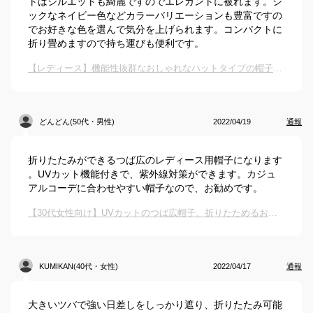
トはシルエットも綺麗ですのでエレガントに被れます。シ
ックなネイビー色などカラーバリエーションも豊富ですの
でお好きな色を選んで気分を上げられます。コンパクトに
折り畳めますので持ち運びも便利です。
【レディース】機能性抜群なおしゃれなハットタイプの帽子を教えて！
どんどん(50代・男性)
2022/04/19
通報
折りたたみができるつば広のレディース用帽子になります
。UVカット機能付きで、紫外線対策ができます。カジュ
アルコーデに合わせやすい帽子なので、お勧めです。
【30代女性向け】UVカットのつば広帽子、折りたためるおすすめは？
KUMIKAN(40代・女性)
2022/04/17
通報
大きいツバで強い日差しをしっかり遮り、折りたたみ可能