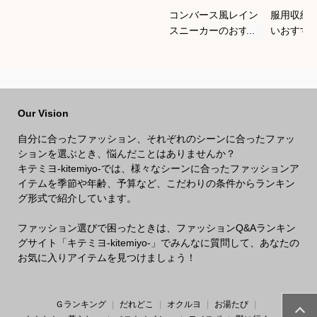
コンバース風レイン
服用収納
スニーカーのおすす
いおすす
めは？
Our Vision
自分に合ったファッション、それぞれのシーンに合ったファッ
ションを選ぶとき、悩んだことはありませんか？
キテミヨ-kitemiyo-では、様々なシーンに合ったファッションア
イテムを季節や年齢、予算など、こだわりの条件からランキン
グ形式で紹介しています。
ファッション選びで困ったときは、ファッションQ&Aランキン
グサイト「キテミヨ-kitemiyo-」でみんなに質問して、あなたの
お気に入りアイテムを見つけましょう！
Ｇランキング
だれどこ
オクルヨ
お湯たび