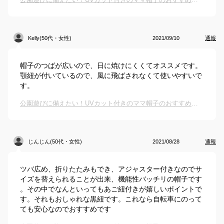
Kelly(50代・女性)
2021/09/10
通報
帽子のつばが広いので、日に焼けにくくてオススメです。
顎紐が付いているので、風に飛ばされなくて使いやすいで
す。
公園遊びに備えたい！UVカット付きのママ帽子のおすすめは？
じんじん(50代・女性)
2021/08/28
通報
ツバ広め、折りたたみもでき、アジャスター付きなのでサ
イズを替えられることが出来、機能性バッチリの帽子です
。その中でなんといってもあご紐付きが嬉しいポイントで
す。それもおしゃれな黒紐です。これなら自転車にのって
ても安心なのでおすすめです