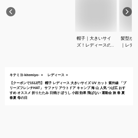
帽子｜大きいサイ
髪型が崩
ズ！レディースの人
｜レディ
気ブランドなど頭が
自転車通
大きい人に似合う日
ぺたんこ
除けハットのおすす
夏用ハッ
めは？
めは？
キテミヨ-kitemiyo-
レディース
【クーポンで1512円】 帽子 レディース 大きいサイズ UV カット 紫外線 「ブ
リーズフレンチHAT」 サファリ アウトドア キャンプ 海 山 人気 つば広 おす
すめ オススメ 折りたたみ 日焼け ぼうし 小顔 効果 飛ばない 運動会 旅 春 夏
春夏 母の日