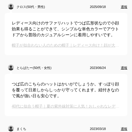
クロス(50代・男性)
2025/09/18
通報
レディース向けのサファリハットでつば広形状なので小顔
効果も得ることができて、シンプルな単色カラーでアウト
ドアから普段のカジュアルシーンに着用しやすいです。
帽子が似合わない人のための帽子｜レディース向け！顔が大きい人におすすめのハットは？
とらばたー(50代・女性)
2023/06/24
通報
つば広のこちらのハットはかいがでしょうか。すっぽり顔
を覆って日差しからしっかり守ってくれます。紐付きなの
で風が強い日も安心です。
40代に似合う帽子｜夏の紫外線対策に人気！おしゃれなレディースハットのおすすめは？
まくち
2023/03/18
通報