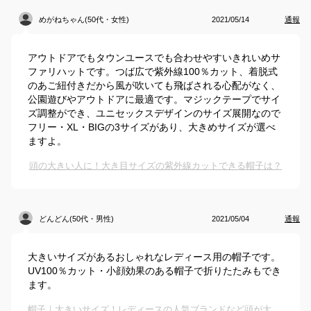
めがねちゃん(50代・女性)
2021/05/14
通報
アウトドアでもタウンユースでも合わせやすいきれいめサ
ファリハットです。つば広で紫外線100％カット、着脱式
のあご紐付きだから風が吹いても飛ばされる心配がなく、
公園遊びやアウトドアに最適です。マジックテープでサイ
ズ調整ができ、ユニセックスデザインのサイズ展開なので
フリー・XL・BIGの3サイズがあり、大きめサイズが選べ
ますよ。
頭の大きい人に！大き目サイズの紫外線カットできる帽子は？
どんどん(50代・男性)
2021/05/04
通報
大きいサイズがあるおしゃれなレディース用の帽子です。
UV100％カット・小顔効果のある帽子で折りたたみもでき
ます。
帽子｜大きいサイズ！レディースの人気ブランドなど頭が大きい人に似合う日除けハットのおすすめは？