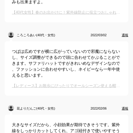
みも出来ますよ。
【40代女性】春のお出かけに！紫外線防止に役立つおしゃれなハットのおすすめは？
ころころあい(40代・女性)
2022/03/02
通報
つばは広めですが横に広がっていないので邪魔にならない
し、サイズ調整ができるので頭に合わせてかぶることがで
きます。サファリハットですがきれいめなデザインなので
、ファッションに合わせやすいし、ネイビーなら一年中使
えると思います。
【レディース】お散歩にぴったりでオールシーズン使える帽子のおすすめは？
花よりだんご(40代・女性)
2022/02/06
通報
大きなサイズだから、小顔効果が期待できそうです。紫外
線をしっかりカットしてくれ、アゴ紐付きで使いやすそう