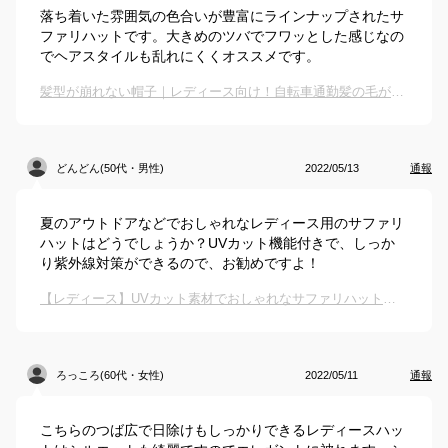
落ち着いた雰囲気の色合いが豊富にラインナップされたサ
ファリハットです。大きめのツバでフワッとした感じなの
でヘアスタイルも乱れにくくオススメです。
髪型が崩れない帽子｜レディース向け！自転車通勤髪の毛がぺたんこにならない夏用ハットのおすすめは？
どんどん(50代・男性)
2022/05/13
通報
夏のアウトドアなどでおしゃれなレディース用のサファリ
ハットはどうでしょうか？UVカット機能付きで、しっか
り紫外線対策ができるので、お勧めですよ！
【レディース】UVカット素材でおしゃれなサファリハットを教えて！
ろっころ(60代・女性)
2022/05/11
通報
こちらのつば広で日除けもしっかりできるレディースハッ