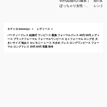
50代結婚式の服装｜
姪の結婚
ぽっちゃり女性・母
レンタル
親の結婚式ドレスの
スなど5
おすすめは？
のおすす
キテミヨ-kitemiyo-
レディース
パーティードレス 結婚式 ワンピース 親族 フォーマルドレス 40代 50代 レディ
ース ブラックフォーマル フォーマルワンピース セミフォーマル ロング丈 大
きいサイズ 袖あり セレモニー レース 大きめ ドレス ロングワンピース フォー
マル ロングドレス 30代 60代 母親 秋冬