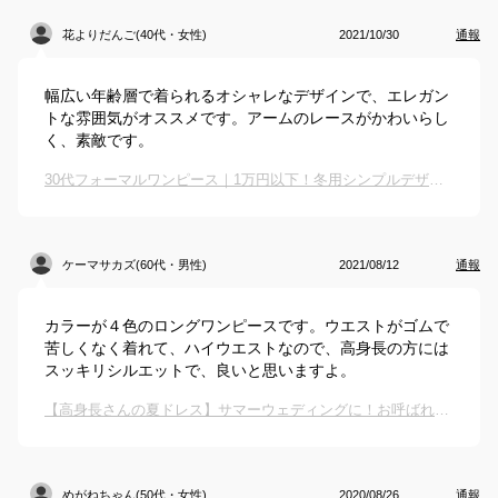
花よりだんご(40代・女性)
2021/10/30
通報
幅広い年齢層で着られるオシャレなデザインで、エレガン
トな雰囲気がオススメです。アームのレースがかわいらし
く、素敵です。
30代フォーマルワンピース｜1万円以下！冬用シンプルデザインのおすすめは？
ケーマサカズ(60代・男性)
2021/08/12
通報
カラーが４色のロングワンピースです。ウエストがゴムで
苦しくなく着れて、ハイウエストなので、高身長の方には
スッキリシルエットで、良いと思いますよ。
【高身長さんの夏ドレス】サマーウェディングに！お呼ばれワンピは？
めがねちゃん(50代・女性)
2020/08/26
通報