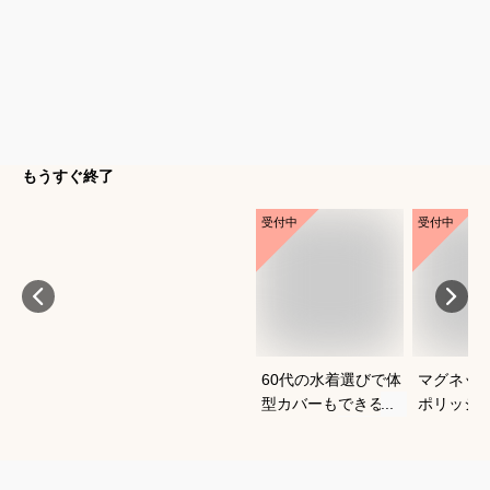
もうすぐ終了
受付中
受付中
60代の水着選びで体
マグネッ
型カバーもできるお
ポリッシ
すすめは？
おすすめ