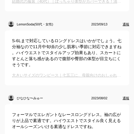
結婚式の服装（40代）｜ぽっちゃり体型がカバーできる！清爽な冬服（ワンピースなど）のおすすめは？
LemonSoda(50代・女性)
2023/09/13
通報
S-6Lまで対応しているロングドレスはいかがでしょう。七
分袖なので11月中旬頃の少し肌寒い季節に対応できますね
。ハイウエストでスタイルアップ効果もあり、スカートに
すとんと落ち感があるので腹部や臀部の体型が目立ちにく
そうです。
大きいサイズのワンピース｜七五三に、母親向けのおしゃれなワンピ（レディース）のおすすめは？
ひなひな〜みゅー
2023/08/02
通報
フォーマルでエレガントなレースロングドレス。袖の広が
りが上品で素適です。ハイウエストでスタイル良く見える
オールシーズンいける素適なドレスですね。