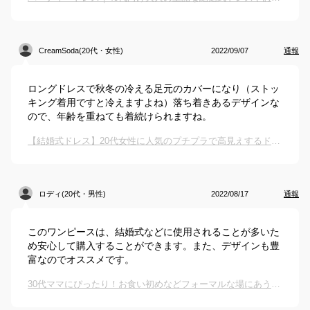
CreamSoda(20代・女性)
2022/09/07
通報
ロングドレスで秋冬の冷える足元のカバーになり（ストッ
キング着用ですと冷えますよね）落ち着きあるデザインな
ので、年齢を重ねても着続けられますね。
【結婚式ドレス】20代女性に人気のプチプラで高見えするドレスのおすすめは？
ロディ(20代・男性)
2022/08/17
通報
このワンピースは、結婚式などに使用されることが多いた
め安心して購入することができます。また、デザインも豊
富なのでオススメです。
30代ママにぴったり！お食い初めなどフォーマルな場にあう上品ワンピースのおすすめは？