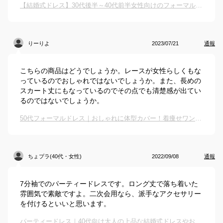
【結婚式ドレス】30代後半～40代前半女性向けのフォーマルドレスのおすすめは？
りーりよ
2023/07/21
通報
こちらの商品はどうでしょうか。レースが女性らしくもな
っているのでおしゃれではないでしょうか。また、長めの
スカート丈にもなっているのでその点でも清楚感が出てい
るのではないでしょうか。
50代フォーマルドレス｜おしゃれに体型カバー！着痩せワンピースなどのおすすめは？
ちょプラ(40代・女性)
2022/09/08
通報
7分袖でのパーティードレスです。ロング丈で落ち着いた
雰囲気で素敵ですよ。二次会用なら、派手なアクセサリー
を付けるといいと思います。
パーティードレス｜40代向け大人の上品な結婚式ドレスやお呼ばれワンピースのおすすめは？