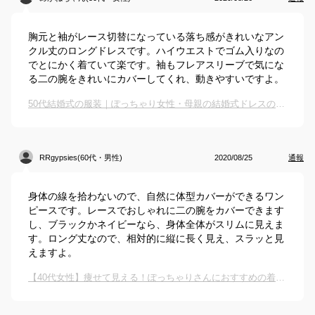
胸元と袖がレース切替になっている落ち感がきれいなアン
クル丈のロングドレスです。ハイウエストでゴム入りなの
でとにかく着ていて楽です。袖もフレアスリーブで気にな
る二の腕をきれいにカバーしてくれ、動きやすいですよ。
50代結婚式の服装｜ぽっちゃり女性・母親の結婚式ドレスのおすすめは？
RRgypsies(60代・男性)
2020/08/25
通報
身体の線を拾わないので、自然に体型カバーができるワン
ピースです。レースでおしゃれに二の腕をカバーできます
し、ブラックかネイビーなら、身体全体がスリムに見えま
す。ロング丈なので、相対的に縦に長く見え、スラッと見
えますよ。
【40代女性】痩せて見える！ぽっちゃりさんにおすすめの着痩せワンピースのおすすめは？