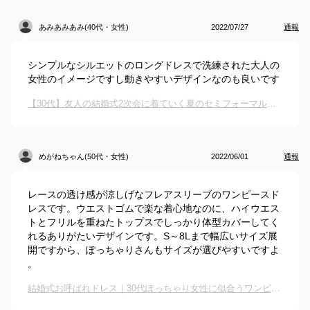
あみあみあみ(40代・女性)
2022/07/27
通報
シンプルなシルエットのロングドレスで洗練された大人の
女性のイメージですし動きやすいデザインなのも良いです
【30代】友人の結婚式2次会に着ていく夏のセミフォーマルなドレスのおすすめは？
めがねちゃん(50代・女性)
2022/06/01
通報
レースの透け感が涼しげなフレアスリーブのワンピースド
レスです。ウエストゴムで楽な着心地なのに、ハイウエス
トとフリルを重ねたトップスでしっかり体型カバーしてく
れるありがたいデザインです。S～8Lまで幅広いサイズ展
開ですから、ぽっちゃりさんもサイズが選びやすいですよ
。
結婚式お呼ばれドレス｜30代ぽっちゃり女性に似合うワンピースドレスのおすすめは？