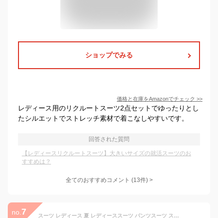
ショップでみる
価格と在庫を
Amazon
でチェック
>>
レディース用のリクルートスーツ2点セットでゆったりとし
たシルエットでストレッチ素材で着こなしやすいです。
回答された質問
【レディースリクルートスーツ】大きいサイズの就活スーツのお
すすめは？
全てのおすすめコメント
(
13
件)
>
7
no.
スーツ レディース 夏 レディーススーツ パンツスーツ スーツセット ビジネススーツ リクルート セットアップ 大きいサイズ フォーマル 入学式 卒業式 洗える 2点セット UVカット 30代 40代 七五三 七五三スーツ ママ ママスーツ セレモニー 就活 晴れの日 オケージョン