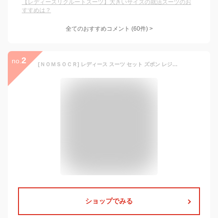
【レディースリクルートスーツ】大きいサイズの就活スーツのお
すすめは？
全てのおすすめコメント
(
60
件)
>
2
no.
[ＮＯＭＳＯＣＲ] レディース スーツ セット ズボン レジャー ジャケット 大きいサイズ スリム OL オフィススーツ 事務服 洗える 春 夏 秋 パンツ セットアップ 上下 2点セット 通勤 結婚式 面接 卒業式 ビジネススーツ (ブラック, 8XL)
ショップでみる