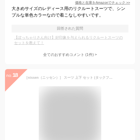
価格と在庫を
Amazon
でチェック
>>
大きめサイズのレディース用のリクルートスーツで、シン
プルな単色カラーなので着こなしやすいです。
回答された質問
【ぽっちゃりさん向け】好印象を与えられるリクルートスーツの
セットを教えて！
全てのおすすめコメント
(
1
件)
>
18
no.
［nissen（ニッセン）］ スーツ 上下 セット (タックフレア スカート + ジャケット) オフィス ビジネス 大きいサイズ レディース 洗える ポケット付 グレー杢 30号