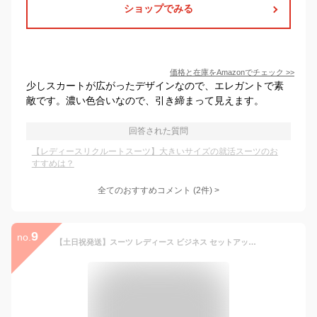
ショップでみる
価格と在庫を
Amazon
でチェック
>>
少しスカートが広がったデザインなので、エレガントで素
敵です。濃い色合いなので、引き締まって見えます。
回答された質問
【レディースリクルートスーツ】大きいサイズの就活スーツのお
すすめは？
全てのおすすめコメント
(
2
件)
>
9
no.
【土日祝発送】スーツ レディース ビジネス セットアップ リクルートスーツ 洗える ストレッチ 3点セット レディーススーツ 大きいサイズ フォーマルスーツ オールシーズン 通勤 就活 オフィス ネイビー 上下 試着チケット対象