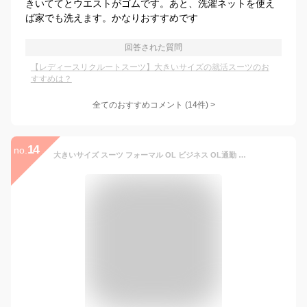
きいててとウエストがゴムです。あと、洗濯ネットを使え
ば家でも洗えます。かなりおすすめです
回答された質問
【レディースリクルートスーツ】大きいサイズの就活スーツのお
すすめは？
全てのおすすめコメント
(
14
件)
>
14
no.
大きいサイズ スーツ フォーマル OL ビジネス OL通勤 通学 面接 卒業式 入学式 リクルート 就活 お受験 パンツスーツ スカートスーツ ★ パンツスタイルorスカートスタイルの3点セット！ロング丈ジャケットの優雅スタイルレディーススーツ ★ フリーダム セール sale