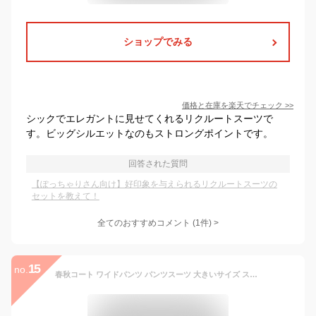
ショップでみる
価格と在庫を
楽天
でチェック
>>
シックでエレガントに見せてくれるリクルートスーツで
す。ビッグシルエットなのもストロングポイントです。
回答された質問
【ぽっちゃりさん向け】好印象を与えられるリクルートスーツの
セットを教えて！
全てのおすすめコメント
(
1
件)
>
15
no.
春秋コート ワイドパンツ パンツスーツ 大きいサイズ スーツ レディース ビジ ビジネス 面接 フォーマル リクルートスーツ セットアップ