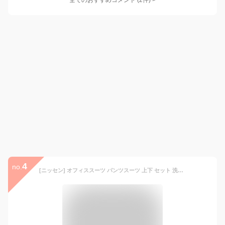
全てのおすすめコメント
(
2
件)
>
4
no.
[ニッセン] オフィススーツ パンツスーツ 上下 セット 洗える ストレッチ ロング丈 レディース 大きいサイズ ネイビーストライプ 15号