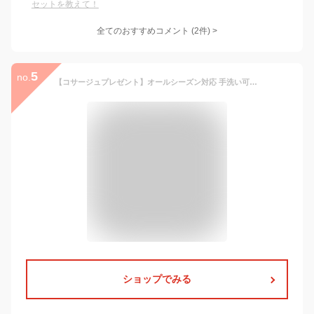
セットを教えて！
全てのおすすめコメント
(
2
件)
>
5
no.
【コサージュプレゼント】オールシーズン対応 手洗い可能 ジャケット スカート 美脚パンツ 3点 小さいサイズ 7号 9号 11号 13号 大きいサイズ 15号 17号 19号 卒業式 卒園式スーツ 入園式 入学式 就活 面接 オフィス 通勤 送料無料 即納
ショップでみる