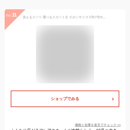
11
no.
洗えるスーツ 選べるスカート丈 小さいサイズ 5号/7号/9号/11号/13号/15号/17号/19号 大きいサイズ 後ろリボンジャケット＋ブラウスずれ防止テープフレアスカートスーツ 入学式 卒業式 就活 リクルートスーツ 黒 明るめベージュ・ネイビー433(AU1A2U)432(AMbet/BL2f3y)
ショップでみる
価格と在庫を
楽天
でチェック
>>