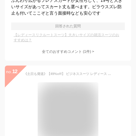
ふんわり広がるフレアスカートが女性らしく、19号と大き
いサイズがあってスカート丈も選べます。ビラウスズレ防
止も付いてここぞと言う面接時なども安心です
回答された質問
【レディースリクルートスーツ】大きいサイズの就活スーツのお
すすめは？
全てのおすすめコメント
(
1
件)
>
12
no.
《土日も発送》【49%off】 ビジネススーツ レディース 洗える スカートスーツ ストレッチ リクルートスーツ セットアップ 40代 50代 リクルート 就活 ビジネス スカート ブラック ウォッシャブル 抗菌 消臭 大きいサイズ ママスーツ ジャケット