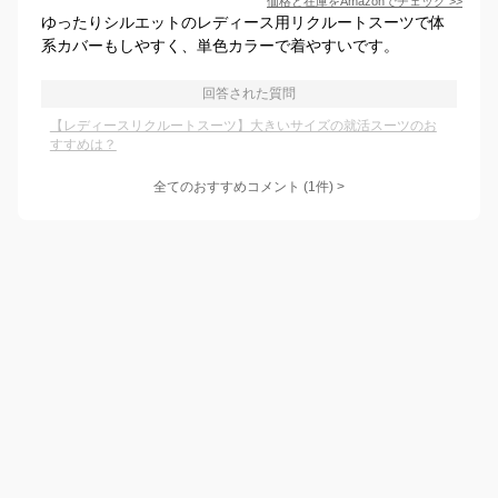
価格と在庫を
Amazon
でチェック
>>
ゆったりシルエットのレディース用リクルートスーツで体
系カバーもしやすく、単色カラーで着やすいです。
回答された質問
【レディースリクルートスーツ】大きいサイズの就活スーツのお
すすめは？
全てのおすすめコメント
(
1
件)
>