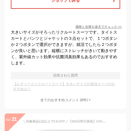
ショップでみる
価格と在庫を
楽天
でチェック
>>
大きいサイズがそろったリクルートスーツです。タイトス
カートとパンツとジャケットの３点セットで、１つボタン
か２つボタンで選択ができますが、就活でしたら２つボタ
ンが良いと思います。縦横にストレッチがきいて動きやす
く、紫外線カット効果や抗菌消臭効果もあるのでおすすめ
します。
回答された質問
【レディースリクルートスーツ】大きいサイズの就活スーツのお
すすめは？
全てのおすすめコメント
(
8
件)
>
21
no.
＼対象商品2点以上で5％OFF／【365日即日発送】53%OFF スーツ レディース セットアップ ビジネススーツ 洗える リクルートスーツ 大きいサイズ フォーマルスーツ スカートスーツ タイト ロング オフィス ネイビー 通勤 オフィス 面接 仕事 試着チケット対象