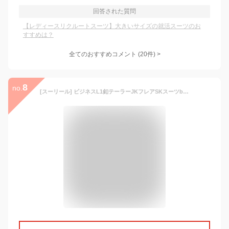
回答された質問
【レディースリクルートスーツ】大きいサイズの就活スーツのお
すすめは？
全てのおすすめコメント
(
20
件)
>
8
no.
[スーリール] ビジネスL1釦テーラーJKフレアSKスーツb205052st0(BK)17