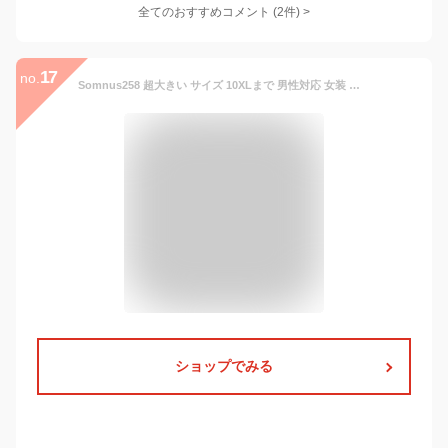
全てのおすすめコメント
(
2
件)
>
17
no.
Somnus258 超大きい サイズ 10XLまで 男性対応 女装 衣装 メンズ 変装 ol スーツ コスプレ 3点 セクシー セット ミニ スカート 制服 リクルート 事務服 ブラウス 長袖 就活 通勤 レディース 女性 ビジネス コスチューム(10XL)
ショップでみる