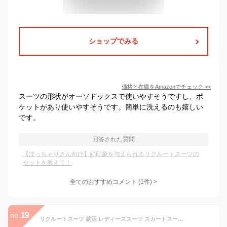
ショップでみる
価格と在庫を
Amazon
でチェック
>>
スーツの形状がオーソドックスで使いやすそうですし、ポ
ケットがあり使いやすそうです。簡単に洗えるのも嬉しい
です。
回答された質問
【ぽっちゃりさん向け】好印象を与えられるリクルートスーツの
セットを教えて！
全てのおすすめコメント
(
1
件)
>
19
no.
リクルートスーツ 就活 レディーススーツ スカートスーツ パンツスーツ フォーマル 礼服 3点セット 5号 7号 9号 11号 13号 洗える 通勤 スーツ 転職 面接 セレモニー