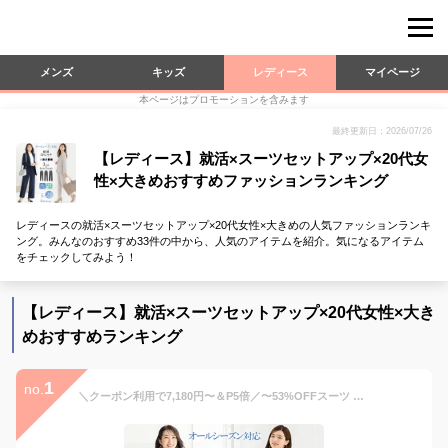
メンズ
キッズ
レディース
マイページ
本ページはプロモーションを含みます
最終更新日：2026/07/26
【レディース】就活×スーツセットアップ×20代女
性×大きめおすすめファッションランキング
レディースの就活×スーツセットアップ×20代女性×大きめの人気ファッションランキ
ング。みんなのおすすめ33件の中から、人気のアイテムを紹介。気になるアイテム
をチェックしてみよう！
【レディース】就活×スーツセットアップ×20代女性×大き
めおすすめランキング
1
no.
＼クーポン利用で7,180円〜＆P5倍／〜53%OFFスーツ レディース 大きいサイズ ビジネススーツ セットアップ 夏 洗える ストレッチ パンツスーツ ロングジャケット 春秋冬 30代 40代 50代 通勤 面接 サマースーツ オフィス 試着チケット対象 【365日即日発送】