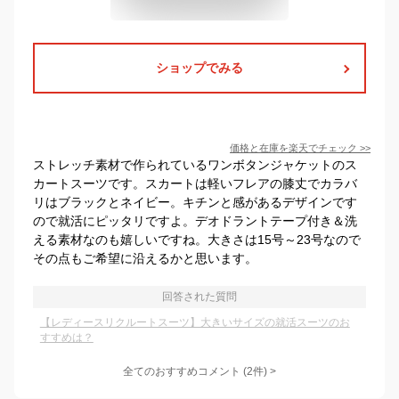
ショップでみる
価格と在庫を
楽天
でチェック
>>
ストレッチ素材で作られているワンボタンジャケットのス
カートスーツです。スカートは軽いフレアの膝丈でカラバ
リはブラックとネイビー。キチンと感があるデザインです
ので就活にピッタリですよ。デオドラントテープ付き＆洗
える素材なのも嬉しいですね。大きさは15号～23号なので
その点もご希望に沿えるかと思います。
回答された質問
【レディースリクルートスーツ】大きいサイズの就活スーツのお
すすめは？
全てのおすすめコメント
(
2
件)
>