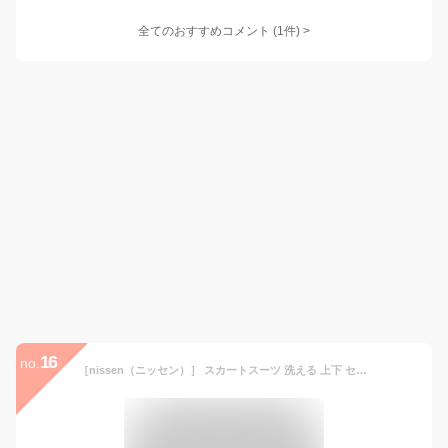
全てのおすすめコメント
(
1
件)
>
16
no.
［nissen（ニッセン）］ スカートスーツ 洗える 上下 セット (パイピング テーラードジャケット ＋ フレアスカート) 令嬢スーツ レディース 大きいサイズ ネイビー 21号