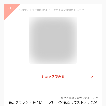
13
no.
＼10％OFFクーポン配布中／《サイズ交換無料》スーツ レディース 夏 パンツスーツ パンツ セットアップ 洗える 7分袖 長袖 春夏秋冬 ビジネススーツ リクルートスーツ ストレートパンツ テーパードパンツ テーラードジャケット 高身長 大きいサイズ 通勤 オフィス ビジネス
ショップでみる
価格と在庫を
楽天
でチェック
>>
色がブラック・ネイビー・グレーの3色あってストレッチが