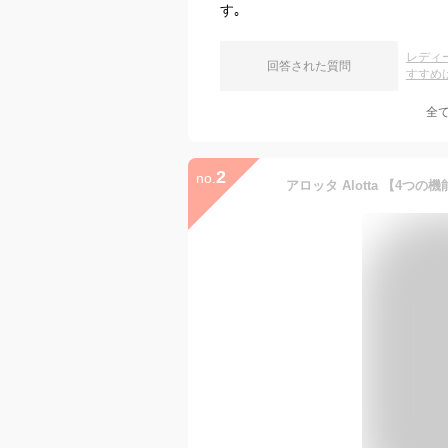
す｡
レディ
回答された質問
すすめ
全
2
no.
アロッタ Alotta 【4