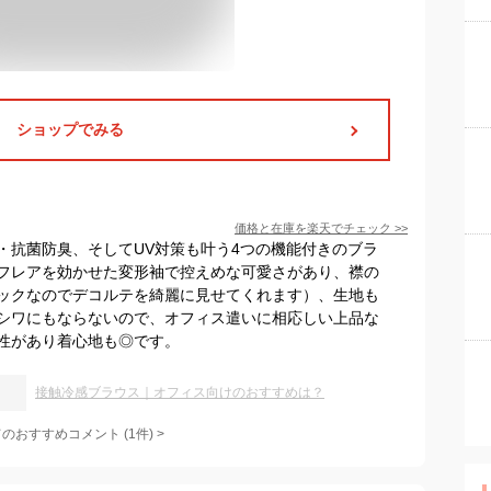
ショップでみる
価格と在庫を
楽天
でチェック
>>
・抗菌防臭、そしてUV対策も叶う4つの機能付きのブラ
フレアを効かせた変形袖で控えめな可愛さがあり、襟の
ネックなのでデコルテを綺麗に見せてくれます）、生地も
シワにもならないので、オフィス遣いに相応しい上品な
性があり着心地も◎です。
接触冷感ブラウス｜オフィス向けのおすすめは？
てのおすすめコメント
(
1
件)
>