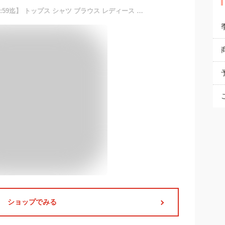
【期間限定:1,590円 11日 01:59迄】 トップス シャツ ブラウス レディース Vネック 五分袖 接触冷感 ひんやり 吸汗 吸水速乾 UV対策 UVカット 抗菌防臭 体型カバー 夏 インナー付フレアー袖タックブラウス M-5L
ショップでみる