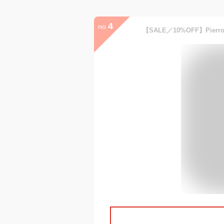
4
no.