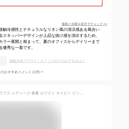
価格と在庫を
楽天
でチェック
>>
接触冷感性とナチュラルなリネン風の清涼感ある風合い
るスキッパーデザインが上品な抜け感を演出するため、
カラー展開と相まって、夏のオフィスからデイリーまで
る優秀な一着です。
接触冷感ブラウス｜オフィス向けのおすすめは？
てのおすすめコメント
(
1
件)
>
【洋服の青山】接触冷感 ブラウス レディース 春夏 ホワイト ネイビー ピンク 半袖 キーネック 大きなサイズ ひんやり 冷たい 洗える ストレッチ 動きやすい 紫外線対策 防シワ シワになりにくい ビジネス オフィス 仕事 セレモニー 結婚式 カジュアル トップス 白 紺 xyz