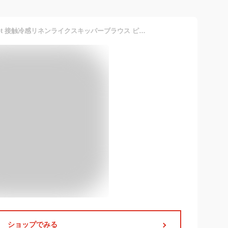
【SALE／10%OFF】Pierrot 接触冷感リネンライクスキッパーブラウス ピエロ トップス シャツ・ブラウス ネイビー グレー ベージュ
ショップでみる