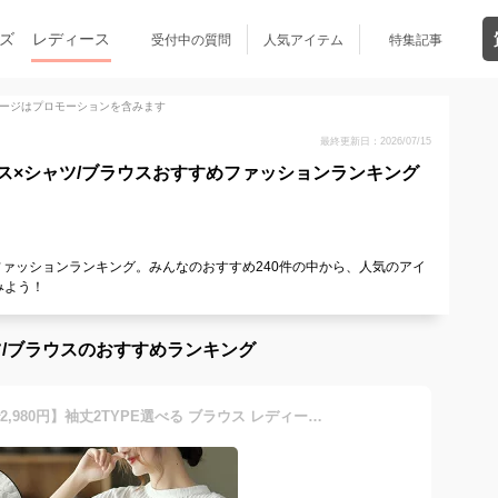
ズ
レディース
受付中の質問
人気アイテム
特集記事
ージはプロモーションを含みます
最終更新日：2026/07/15
ス×シャツ/ブラウスおすすめファッションランキング
ファッションランキング。みんなのおすすめ240件の中から、人気のアイ
みよう！
/ブラウスのおすすめランキング
【期間限定♪クーポン利用で2,980円】袖丈2TYPE選べる ブラウス レディース 半袖 長袖 ボリューム袖 薄手 クルーネック 刺繍ブラウス シャツ トップス 綿100% ふんわり 柔らか 大人 チュニック ゆったり オフィス カジュアル 30代 40代 50代 60代 送料無料