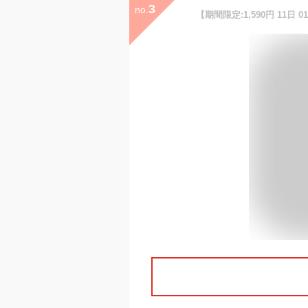
3
no.