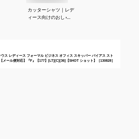
カッターシャツ｜レデ
ィース向けのおしゃれ
で安いビジネス用ワイ
シャツのおすすめは？
ラウス レディース フォーマル ビジネス オフィス スキッパー バイアス スト
【メール便対応】『F』【177】[LT][C][36]【SHOT ショット】［130828］