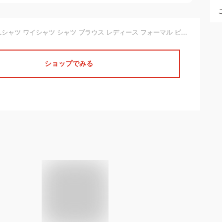
ビジネスシャツ OLシャツ ワイシャツ シャツ ブラウス レディース フォーマル ビジネス オフィス スキッパー バイアス ストライプ スーツ UVケア 就活 就職 仕事 長袖 7分袖 【メール便対応】『F』【177】[LT][C][36]【SHOT ショット】［130828］
ショップでみる