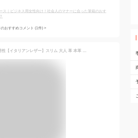
ース｜ビジネス用女性向け！社会人のマナーに合った筆箱のおす
？
てのおすすめコメント
(
1
件)
>
三角 ペンケース おしゃれ 男性【イタリアンレザー】スリム 大人 革 本革 筆箱 ファスナー ブランド DUCT 無地 レザー メンズ レディース 女性 文具 文房具 プレゼント 実用的 贈り物 ギフト 誕生日 おすすめ シンプル 大学生 社会人 ビジネス 高級 楽天 通販