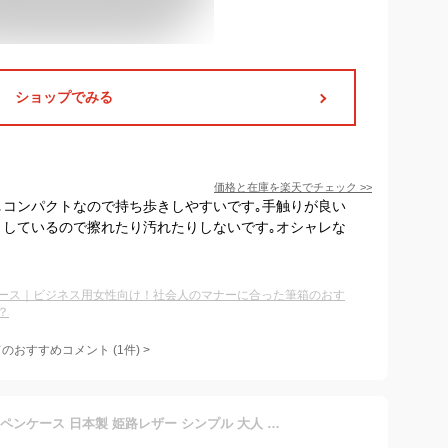
ショップでみる
価格と在庫を
楽天
でチェック
>>
｡コンパクトなので持ち歩きしやすいです｡手触りが良い
りしているので擦れたり汚れたりしないです｡オシャレな
ース｜ビジネス用女性向け！社会人のマナーに合った筆箱のおす
？
てのおすすめコメント
(
1
件)
>
rioboca ヌメ革 ファスナー ペンケース 日本製 姫路レザー シンプル 大人 社会人 メンズ レディース 男性 女性 革 19.5×5.5×3.5