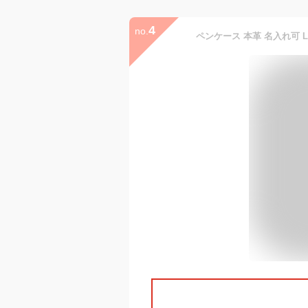
4
no.