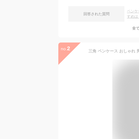
ペンケ
回答された質問
すめは
全
2
no.