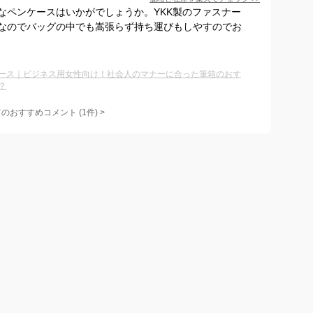
なペンケースはいかがでしょうか。YKK製のファスナー
なのでバッグの中でも嵩張らず持ち運びもしやすのでお
ース｜ビジネス用女性向け！社会人のマナーに合った筆箱のおす
？
てのおすすめコメント
(
1
件)
>