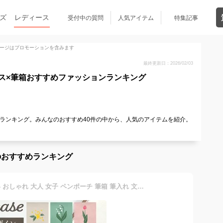
ズ
レディース
受付中の質問
人気アイテム
特集記事
ージはプロモーションを含みます
最終更新日：2026/02/03
ス×筆箱おすすめファッションランキング
ランキング。みんなのおすすめ40件の中から、人気のアイテムを紹介。
のおすすめランキング
ペンケース スリム かわいい おしゃれ 大人 女子 ペンポーチ 筆箱 筆入れ 文房具 本革風 小さめ コンパクト 日本製 シンプル 花 柄 ミモザ スズラン チューリップ ワンポイント 箔押し PVC グレー ピンク ミント 高校生 大学生 通学 通勤 社会人 女性 プレゼント プチ ギフト