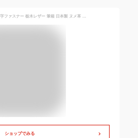
ペンケース 本革 名入れ可 L字ファスナー 栃木レザー 筆箱 日本製 ヌメ革 おしゃれ シンプル メンズ レディース ギフト 革 プレゼント 父の日 記念品 送別品 選別品 ノベルティ かわいい ペンケース スリム
ショップでみる