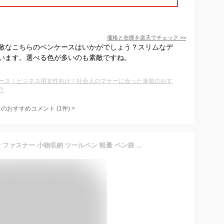
価格と在庫を
楽天
でチェック
>>
敵なこちらのペンケースはいかがでしょう？スリムなデ
います。選べる色が多いのも素敵ですね。
ース｜ビジネス用女性向け！社会人のマナーに合った筆箱のおす
？
てのおすすめコメント
(
1
件)
>
送料無料 ペンケース 大容量 ファスナー 小物収納 ツールペン 軽量 ペン袋 筆入れ メンズ レディース 社会人 おしゃれ 筆箱 筆入れ フェイクレザー プレゼント シンプル 大人 男性 女性 ワンチャー万年筆 高校生 社会人 中学生 大学生 大容量 おしゃれ