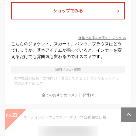
ショップでみる
価格と在庫を
楽天
でチェック
>>
こちらのジャケット、スカート、パンツ、ブラウスはどう
でしょうか。基本アイテムが揃っていると、インナーを変
えるだけでも雰囲気も変わるのでオススメです。
回答された質問
大学職員の服装｜女性向け！着回しできるシンプルなセットアッ
プのおすすめは？
全てのおすすめコメント
(
2
件)
>
21
no.
スーツ インナー ブラウス ノースリーブ 定番 袖なし 袖無しブラウス ノースリーブブラウス レディース おしゃれ シンプル 無地 女性 大人 Vネック ビジネスカジュアル きれいめ オフィスカジュアル 通勤 春夏 春 夏 トップス レディースファッション