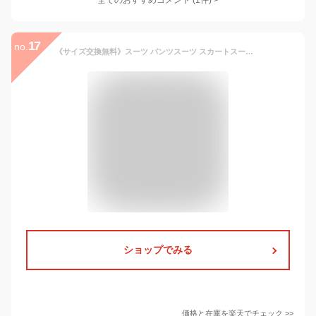
全てのおすすめコメント
(
1
件)
>
17
no.
《サイズ交換無料》スーツ パンツスーツ スカートスーツ 3点セット ビジネススーツ リクルートスーツ 洗える ストレッチ 春 夏 秋 S-3L 2ボトム 防しわ
ショップでみる
価格と在庫を
楽天
でチェック
>>