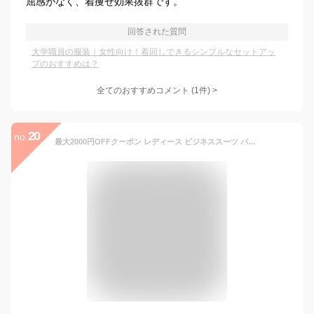
屈感がなく、着痩せ効果抜群です。
回答された質問
大学職員の服装｜女性向け！着回しできるシンプルなセットアッ
プのおすすめは？
全てのおすすめコメント
(
1
件)
>
20
no.
最大2000円OFFクーポン レディース ビジネススーツ パンツスーツ オフィスカジュアル 仕事服 就活 新卒 面接 営業 リクルート 通勤 小さいサイズ 7号 美脚 2ボトム フリルブラウス 4点セット オフィス フォーマル 手洗い可能 【黒ストライプ】317(AM10-8/2F1Y3)