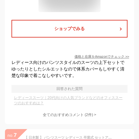
ショップでみる
価格と在庫を
Amazon
でチェック
>>
レディース向けのパンツスタイルのスーツの上下セットで
ゆったりとしたシルエットなので体系カバーもしやすく清
楚な印象で着こなしやすいです。
回答された質問
レディーススーツ｜20代向けの人気ブランドなどのオフィススー
ツのおすすめは？
全てのおすすめコメント
(
2
件)
>
7
no.
【 日本製 】 パンツスーツ レディース 卒業式 セットアップ 40代 30代 入学式 ママスーツ 母 フォーマル ノーカラージャケット 七五三 お宮参り 仕事 秋冬 春 大きいサイズ きれいめ 【ドライギャバカラーレスJKタックPTセット】＜8027S5309＞