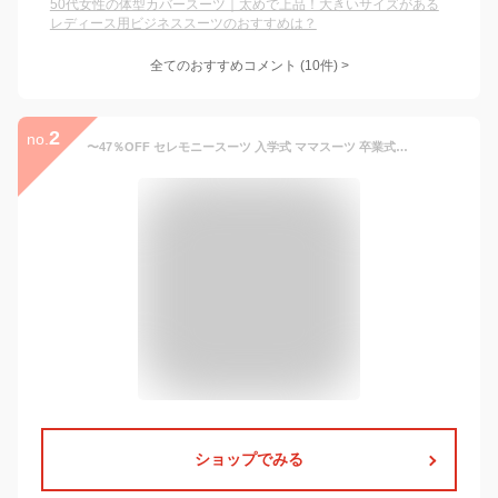
50代女性の体型カバースーツ｜太めで上品！大きいサイズがある
レディース用ビジネススーツのおすすめは？
全てのおすすめコメント
(
10
件)
>
2
no.
〜47％OFF セレモニースーツ 入学式 ママスーツ 卒業式 母親 パンツ セットアップ 入園式 卒園式 お宮参り 七五三 レディース フォーマル 黒 ネイビー カジュアル おしゃれ コーデ かっこいい 試着チケット対象 【365日即日発送】
ショップでみる