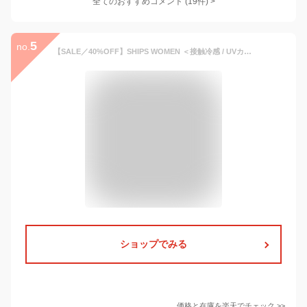
全てのおすすめコメント
(
19
件)
>
5
no.
【SALE／40%OFF】SHIPS WOMEN ＜接触冷感 / UVカット / 手洗い可能＞ストレッチ ジャケット(セットアップ対応) シップス スーツ・フォーマル スーツジャケット ネイビー ホワイト ブラウン【送料無料】
ショップでみる
価格と在庫を
楽天
でチェック
>>