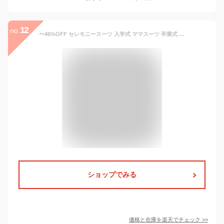
12
no.
〜46%OFF セレモニースーツ 入学式 ママスーツ 卒業式 スーツ 母親 3点セット パンツ セットアップ 入園式 卒園式 お宮参り レディース フォーマル 黒 ネイビー カジュアル おしゃれ コーデ かっこいい 試着チケット対象 【365日即日発送】
ショップでみる
価格と在庫を
楽天
でチェック
>>