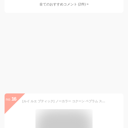
全てのおすすめコメント
(
2
件)
>
16
no.
[ルイ ルエ ブティック] ノーカラー コクーン ペプラム スリム パンツ スーツ レディース ミセス ママ パンツスーツ パール 長袖 フォーマル カジュアル 大きいサイズ 式 セレモニー パーティ パーティー S(7号) ブラックSU1328-S-BL