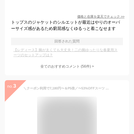
価格と在庫を
楽天
でチェック
>>
トップスのジャケットのシルエットが最近はやりのオーバ
ーサイズ感があるため窮屈感なくゆるっと着こなせます
回答された質問
【レディース】腕が太くても大丈夫！二の腕ゆったりな春夏用ス
ーツのセットアップは？
全てのおすすめコメント
(
56
件)
>
3
no.
＼クーポン利用で7,180円〜＆P5倍／〜53%OFFスーツ レディース 大きいサイズ ビジネススーツ セットアップ 夏 洗える ストレッチ パンツスーツ ロングジャケット 春秋冬 30代 40代 50代 通勤 面接 サマースーツ オフィス 試着チケット対象 【365日即日発送】