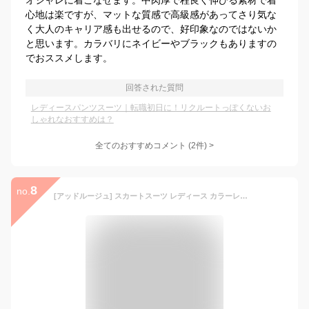
オシャレに着こなせます。中肉厚で程良く伸びる素材で着
心地は楽ですが、マットな質感で高級感があってさり気な
く大人のキャリア感も出せるので、好印象なのではないか
と思います。カラバリにネイビーやブラックもありますの
でおススメします。
回答された質問
レディースパンツスーツ｜転職初日に！リクルートっぽくないお
しゃれなおすすめは？
全てのおすすめコメント
(
2
件)
>
8
no.
[アッドルージュ] スカートスーツ レディース カラーレスジャケット タイトスカート 2点セット ビジネススーツ 通勤【b5203】 ミディロング-ブラック 17号ABR