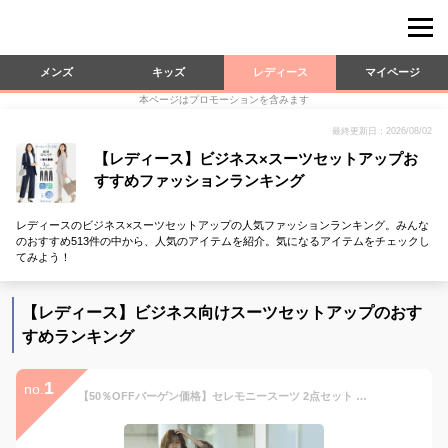
メンズ
キッズ
レディース
マイページ
本ページはプロモーションを含みます
最終更新日：2026/08/02
【レディース】ビジネス×スーツセットアップお
すすめファッションランキング
レディースのビジネス×スーツセットアップの人気ファッションランキング。みんな
のおすすめ513件の中から、人気のアイテムを紹介。気になるアイテムをチェックし
てみよう！
【レディース】ビジネス向けスーツセットアップのおす
すめランキング
1
no.
【50％OFFバーゲン価格】セレモニースーツ 2点セット スーツ パンツスーツ ママスーツ フォーマルスーツ レディース ミセス 50代 40代 30代 七五三 入園 入学式 卒業式 親族 母親 女性 服装 大きいサイズ セットアップ 結婚式 黒 上品 通勤 即日発送 プレゼント ギフト