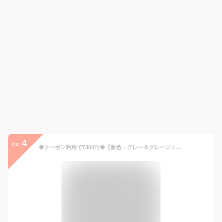
4
no.
◆クーポン利用で7360円◆【新色・グレー＆グレージュ入荷】【洗える/UVカット/吸水速乾】レディース ビジネススーツ ジャケット テーパード ワイド パンツスーツ ミセス 大きいサイズ ママスーツ オフィス 仕事服 面接 営業 リクルート 通勤 黒 紺 ストレッチ 即日発送