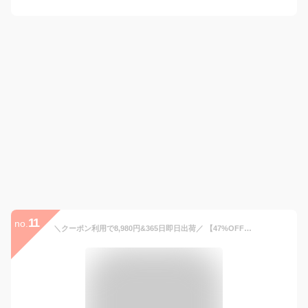
11
no.
＼クーポン利用で8,980円&365日即日出荷／ 【47%OFF】 スーツ レディース セレモニースーツ セットアップ フォーマル ママ セレモニー パンツ パンツスーツ ママスーツ 入学式 卒業式 洗える 春 夏 秋 冬 ワイド ビジネス オフィス 通勤 七五三 試着チケット対象