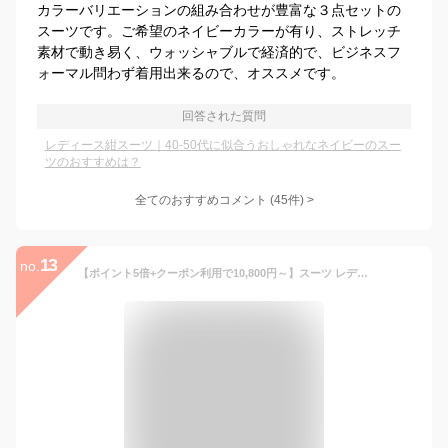
カラーバリエーションの組み合わせが豊富な３点セットの
スーツです。ご希望のネイビーカラーが有り、ストレッチ
素材で動き易く、ウォッシャブルで経済的で、ビジネスフ
ォーマル問わず着用出来るので、オススメです。
回答された質問
レディース紺スーツ｜40-50代に似合うおしゃれなネイビーのスー
ツのおすすめは？
全てのおすすめコメント
(
45
件)
>
13
no.
【ポイント5倍+クーポン利用で10,800円～】スーツ レディース ビジネススーツ セットアップ パンツ レディーススーツ パンツスーツ セレモニースーツ 入学式ママスーツ ストレッチ セレモニー オケージョン オシャレ 選べる 洗える ダブル ワイドパンツ