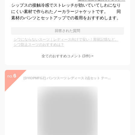
シップスの接触冷感でストレッチが効いていてしわになり
にくい素材で作られたノーカラージャケットです。 同
素材のパンツとセットアップでの着用をおすすめします。
回答された質問
シワにならないスーツ｜レディース向けで安い！形状記憶など、
シワ防止スーツのおすすめは？
全てのおすすめコメント
(
3
件)
>
6
no.
[DYIOPMFGZ] パンツスーツ レディース 2点セット テーパードパンツ ジャケット 上下セット スーツ コート ロングパンツ アウター セットアップ オフィスウェア ズボン フォーマルウェア フォーマル カジュアル 長袖 ママ 春夏秋冬 入学式 卒業式 (カーキ,S,S)