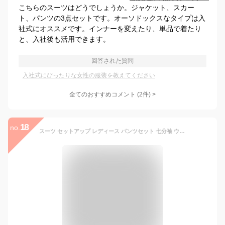
こちらのスーツはどうでしょうか。ジャケット、スカー
ト、パンツの3点セットです。オーソドックスなタイプは入
社式にオススメです。インナーを変えたり、単品で着たり
と、入社後も活用できます。
回答された質問
入社式にぴったりな女性の服装を教えてください
全てのおすすめコメント
(
2
件)
>
18
no.
スーツ セットアップ レディース パンツセット 七分袖 ウエストゴム 春 夏 薄手 上下セット ジャケット ロングパンツ 2点セット リクルートスーツ フォーマル ビジネス カジュアル スーツ オフィス OL 通勤 夏用 ゆったり 体型カバー 着痩せ おしゃれ 送料無料