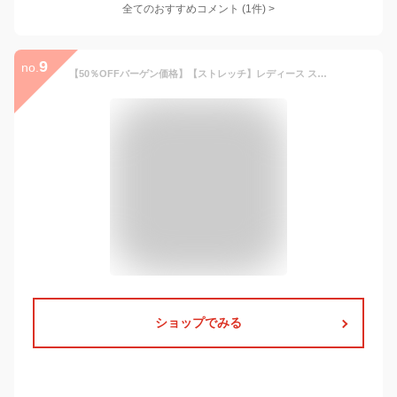
全てのおすすめコメント
(
1
件)
>
9
no.
【50％OFFバーゲン価格】【ストレッチ】レディース スーツ セットアップ セレモニースーツ 2点セット ノーカラージャケット テーパードパンツスーツ ママスーツ 卒業式 入学式 七五三 フォーマル ミセス 50代 40代 30代 母親 通勤 上品 黒 即日発送 プレゼント ギフト
ショップでみる