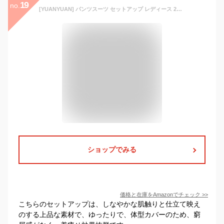
19
no.
[YUANYUAN] パンツスーツ セットアップ レディース 2点セット 上下セット スーツジャケット＋ワイドパンツ スーツ アウター ロングパンツ おしゃれ カジュアル ママ 入学式 卒業式 ビジネス フォーマル OL 通勤 春 秋 冬 (グレー,M,M)
ショップでみる
価格と在庫を
Amazon
でチェック
>>
こちらのセットアップは、しなやかな肌触りと仕立て映え
のする上品な素材で、ゆったりで、体型カバーのため、窮