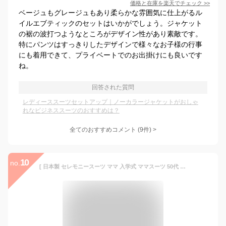
価格と在庫を
楽天
でチェック
>>
ベージュもグレージュもあり柔らかな雰囲気に仕上がるル
イルエブティックのセットはいかがでしょう。ジャケット
の裾の波打つようなところがデザイン性があり素敵です。
特にパンツはすっきりしたデザインで様々なお子様の行事
にも着用できて、プライベートでのお出掛けにも良いです
ね。
回答された質問
レディーススーツセットアップ｜ノーカラージャケットがおしゃ
れなビジネススーツのおすすめは？
全てのおすすめコメント
(
9
件)
>
10
no.
[ 日本製 セレモニースーツ ママ 入学式 ママスーツ 50代 40代 ] 圧縮ウール100% こなれジャケット + ワイドパンツ 2点セット / 卒業式 オシャレ パンツスーツ フォーマル 大きいサイズ セットアップ 母