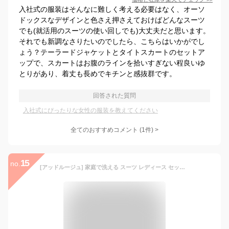
入社式の服装はそんなに難しく考える必要はなく、オーソ
ドックスなデザインと色さえ押さえておけばどんなスーツ
でも(就活用のスーツの使い回しでも)大丈夫だと思います。
それでも新調なさりたいのでしたら、こちらはいかがでし
ょう？テーラードジャケットとタイトスカートのセットア
ップで、スカートはお腹のラインを拾いすぎない程良いゆ
とりがあり、着丈も長めでキチンと感抜群です。
回答された質問
入社式にぴったりな女性の服装を教えてください
全てのおすすめコメント
(
1
件)
>
15
no.
[アッドルージュ] 家庭で洗える スーツ レディース セットアップ テーラードジャケット ストレートパンツ 2点セット ストレッチ ウエストゴム 大きいサイズ ビジネス[b5019] 9号 ブラック