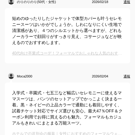
のりのりのり(50代・女性)
2026/02/18
通報
短めのゆったりしたジャケットで体型カバーも叶うセレモ
ニースーツはいかがでしょうか。しわになりにくい生地で
清潔感があり、４つのシルエットから選べますが、どれも
ノーカラーで顔回りがすっきり見え、コサージュなどが映
えるのでおすすめします。
40代向け卒業式コーデ！フォーマルでおしゃれな人気のおすすめは？
Moca2000
2026/02/04
通報
入学式・卒園式・七五三など幅広いセレモニーに使えるマ
マスーツは、パンツのセットアップでかっこよく決まる一
着。黒・ネイビーの上品カラーで通勤にも着回しやすく、
試着チケット対応でサイズ選びも安心。最大47％OFF＆ク
ーポン利用でお得に買えるのも魅力。フォーマルもカジュ
アルもきれいにまとまる万能スーツ。
ホテルでの送別会の服装｜女性におすすめのフォーマルウェアは？