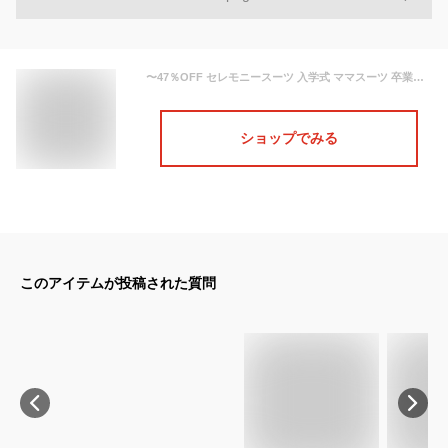
〜47％OFF セレモニースーツ 入学式 ママスーツ 卒業式 母親 パンツ セットアップ 入園式 卒園式 お宮参り 七五三 レディース フォーマル 黒 ネイビー カジュアル おしゃれ コーデ かっこいい 試着チケット対象 【365日即日発送】
ショップでみる
このアイテムが投稿された質問