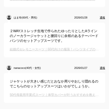
はま玲(60代・男性)
2026/01/28
通報
２WAYストレッチ生地で作られたゆったりとしたAライン
のノーカラージャケットと腰回りに余裕のあるテーパード
パンツのセットアップスーツです。
結婚式セレモニースーツ｜60代向けの服装！パンツタイプのスーツで人気のおすすめは？
nanacoco(40代・女性)
2026/01/27
通報
ジャケットが大きい感じだとおなか周りやおしり隠れるの
でこちらのセットアップスーツはいかがでしょうか。
50代母親用卒業式スーツ｜体型カバーが叶うおすすめを教えて！