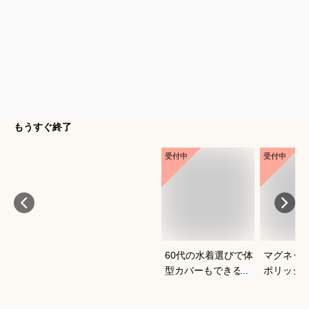
もうすぐ終了
受付中
受付中
60代の水着選びで体
マグネッ
型カバーもできるお
ポリッシ
すすめは？
おすすめ