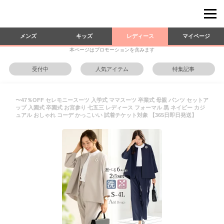
メンズ
キッズ
レディース
マイページ
本ページはプロモーションを含みます
受付中
人気アイテム
特集記事
〜47％OFF セレモニースーツ 入学式 ママスーツ 卒業式 母親 パンツ セットア
ップ 入園式 卒園式 お宮参り 七五三 レディース フォーマル 黒 ネイビー カジ
ュアル おしゃれ コーデ かっこいい 試着チケット対象 【365日即日発送】