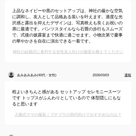
上品なネイビーや黒のセットアップは、神社の厳かな空気
に調和し、友人として品格ある装いを叶えます。適度な光
沢感と露出を抑えたデザインは、写真映えも良くお祝いの
席に最適です。パンツスタイルなら石畳の歩行もスムーズ
で、式後の披露宴まで快適に過ごせます。小物次第で慶事
の華やかさを自在に演出できる一着です。
神社の結婚式に参列する女性友人向けの服装を教えてください
あみあみあみ(40代・女性)
2026/03/03
通報
程よいきちんと感がある セットアップ セレモニースーツ
です トップスがふんわりとしているので 体型隠しにもな
ると思います
入園式ママの服装｜プチプラの30代向けでおすすめなのは？