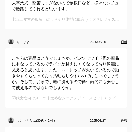
入卒業式、堅苦しすぎないので参観日など、様々なシチュ
で活躍してくれると思います。
七五三ママの服装｜ぽっちゃり体型に似合う！大きいサイズのワンピースなどおしゃれな服のおすすめは？
りーりよ
2025/08/18
通報
こちらの商品はどうでしょうか。パンツでワイド系の商品
にもなっているのでラインが見えにくくなっており綺麗に
見えると思います。また、ストレッチが効いているので動
きやすくもなっており活動もしやすいのではないでしょう
か。そして、お家で手軽に洗えるので衛生面的にも安心し
て使えるのではないでしょうか。
60代女性向けスーツ｜太めなシニアレディースセットアップは？
にこりんりん(30代・女性)
2025/06/27
通報