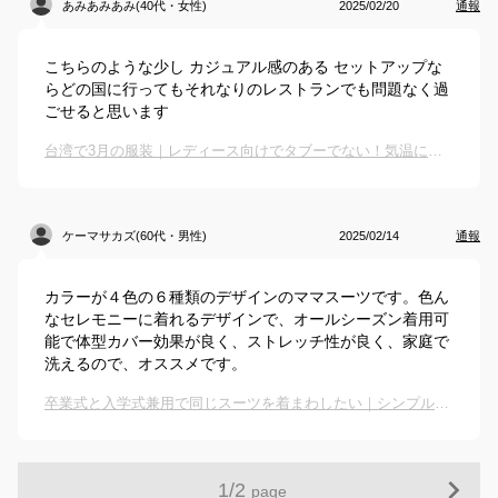
あみあみあみ(40代・女性)
2025/02/20
通報
こちらのような少し カジュアル感のある セットアップな
らどの国に行ってもそれなりのレストランでも問題なく過
ごせると思います
台湾で3月の服装｜レディース向けでタブーでない！気温に合う観光用コーデのおすすめは？
ケーマサカズ(60代・男性)
2025/02/14
通報
カラーが４色の６種類のデザインのママスーツです。色ん
なセレモニーに着れるデザインで、オールシーズン着用可
能で体型カバー効果が良く、ストレッチ性が良く、家庭で
洗えるので、オススメです。
卒業式と入学式兼用で同じスーツを着まわしたい｜シンプルなスーツのおすすめは？
1
/
2
page