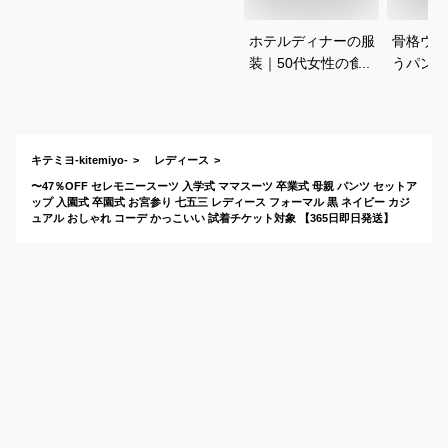
ホテルディナーの服
骨格ウェ
装｜50代女性の食事
うパンツ
会ファッションなど
すすめは
のおすすめを教え
て！
キテミヨ-kitemiyo-
レディース
〜47％OFF セレモニースーツ 入学式 ママスーツ 卒業式 母親 パンツ セットア
ップ 入園式 卒園式 お宮参り 七五三 レディース フォーマル 黒 ネイビー カジ
ュアル おしゃれ コーデ かっこいい 試着チケット対象 【365日即日発送】