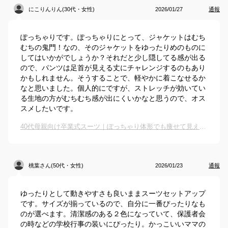
にこりんりん(30代・女性)
2026/01/27
通報
ぽっちゃりです。ぽっちゃりにとって、ジャケットはむち
むちの鬼門！なの、そのジャケットをゆったりめのものに
してはいかがでしょうか？それだと少し隠してる感が出る
ので、パンツは足首が見える丈にチャレンジするのもあり
かもしれません。そうすることで、軽やかに着こなせるか
なと思いました。個人的にですが、ストレッチが効いてい
る生地の方がむちむち感が出にくいかなと思うので、オス
スメしたいです。
40代母親向け卒業式スーツ｜ぽっちゃり体形でも痩せて見えるプチプラのおすすめは？
桃葉さん(50代・女性)
2026/01/23
通報
ゆったりとして動きやすさも良いままスーツセットアップ
です。サイズが揃っているので、自分に一番ぴったりなも
のが選べます。清潔感のある２色になっていて、保護者会
の時などの学校行事の装いにぴったり。かっこいいママの