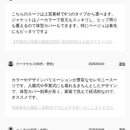
こちらのスーツは上質素材で6つのタイプから選べます。
ジャケットはノーカラーで首元もスッキリし、ヒップ周り
も覆えるので体型カバーもできます。特にベージュは春先
にもピッタリですよ
【卒業式の母親の服装2025】40-50代向け上品ママスーツのおすすめは？
ケーマサカズ(60代・男性)
2025/03/10
通報
カラーやデザインバリエーションが豊富なセレモニースー
ツです。入園式や卒業式にも着れるきちんとしたデザイン
で、体型カバー効果が良く、家庭で洗えて経済的なので、
オススメです。
保護者会の服装｜高校生ママにおすすめ！かしこまりすぎないキチンとしたお洋服は？
ぺこポコ(40代・女性)
2025/03/08
通報