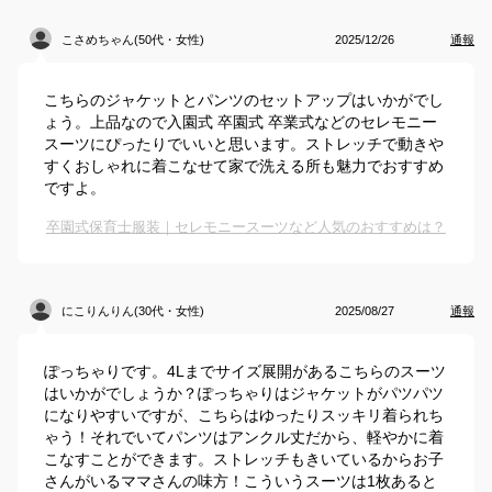
こさめちゃん(50代・女性)
2025/12/26
通報
こちらのジャケットとパンツのセットアップはいかがでし
ょう。上品なので入園式 卒園式 卒業式などのセレモニー
スーツにぴったりでいいと思います。ストレッチで動きや
すくおしゃれに着こなせて家で洗える所も魅力でおすすめ
ですよ。
卒園式保育士服装｜セレモニースーツなど人気のおすすめは？
にこりんりん(30代・女性)
2025/08/27
通報
ぽっちゃりです。4Lまでサイズ展開があるこちらのスーツ
はいかがでしょうか？ぽっちゃりはジャケットがパツパツ
になりやすいですが、こちらはゆったりスッキリ着られち
ゃう！それでいてパンツはアンクル丈だから、軽やかに着
こなすことができます。ストレッチもきいているからお子
さんがいるママさんの味方！こういうスーツは1枚あると