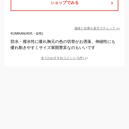
ショップでみる
価格と在庫を
楽天
でチェック
>>
KUMIKAN(40代・女性)
防水・撥水性に優れ胸元の色の切替がお洒落。伸縮性にも
優れ動きやすくサイズ展開豊富なのもいいです
全てのおすすめコメント
(
1
件)
>