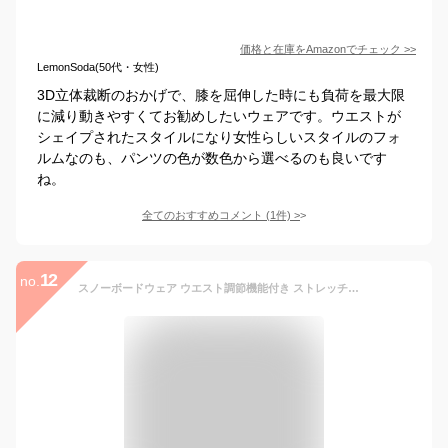
価格と在庫を
Amazon
でチェック
>>
LemonSoda(50代・女性)
3D立体裁断のおかげで、膝を屈伸した時にも負荷を最大限
に減り動きやすくてお勧めしたいウェアです。ウエストが
シェイプされたスタイルになり女性らしいスタイルのフォ
ルムなのも、パンツの色が数色から選べるのも良いです
ね。
全てのおすすめコメント
(
1
件)
>
12
no.
スノーボードウェア ウエスト調節機能付き ストレッチスタンダードパンツ レディース スノーボード 大きいサイズ対応 防寒 アウトドア防水