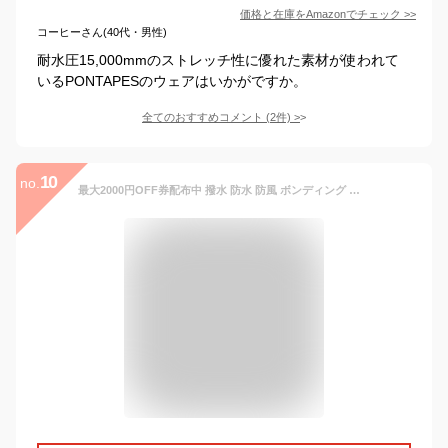
価格と在庫を
Amazon
でチェック
>>
コーヒーさん(40代・男性)
耐水圧15,000mmのストレッチ性に優れた素材が使われて
いるPONTAPESのウェアはいかがですか。
全てのおすすめコメント
(
2
件)
>
10
no.
最大2000円OFF券配布中 撥水 防水 防風 ボンディング プルオーバー パーカー フィルム入り3層 ブロックテック メンズ レディース ストレッチ スノーボードウェア スキーウェア スノボウェア ボードウェア スノボ スノーボード スキー ウェア ウエア age-76FB