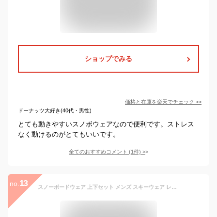
ショップでみる
価格と在庫を
楽天
でチェック
>>
ドーナッツ大好き(40代・男性)
とても動きやすいスノボウェアなので便利です。ストレス
なく動けるのがとてもいいです。
全てのおすすめコメント
(
1
件)
>
13
no.
スノーボードウェア 上下セット メンズ スキーウェア レディース 男女兼用 保温 撥水 ストレッチ 防風 防水 耐水圧5000mm 透湿性5000g サイズ調節可能 スキー場 アウトドア スノーボードウェア スノーウェア 迷彩ジャケット+ピンクパンツ