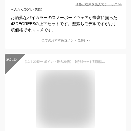
価格と在庫を
楽天
でチェック
>>
べんたん(50代・男性)
お洒落なバイカラーのスノーボードウェアが豊富に揃った
43DEGREESの上下セットです。型落ちモデルですがお手
頃価格でオススメです。
全てのおすすめコメント
(
1
件)
>
SOLD
【12/4 20時〜 ポイント最大29倍】【特別セット割価格】スノーボードウェア レディース 上下 スキーウェア 上下セット 43DEGREES アノラック ジャケット ストレッチ ビブパンツ セット スノボウェア スノーボード ウェア スノボ スノボー 旧モデル 型落ち セール