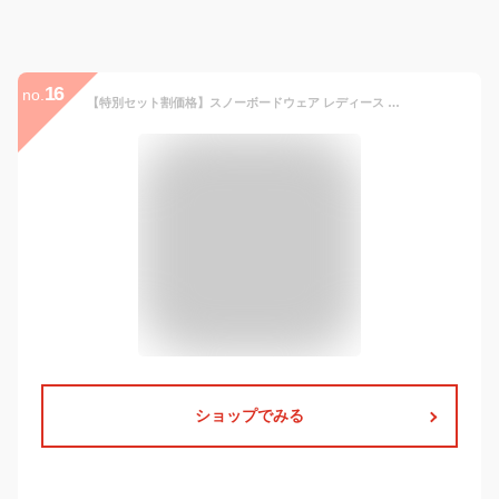
16
no.
【特別セット割価格】スノーボードウェア レディース 上下 スキーウェア 上下セット 43DEGREES バイカラー ジャケット ストレッチ ビブパンツ セット スノボウェア スノーボード ウェア スノボ スノボーウエア スノーウェア 2020-2021 旧モデル 型落ち セール
ショップでみる