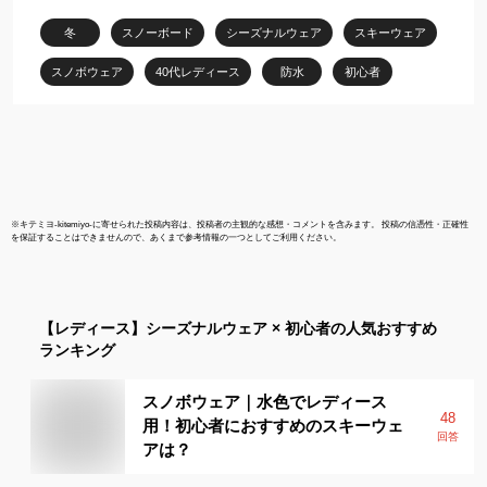
通気性 耐摩擦 保温 防寒
ドウェア も
冬
スノーボード
シーズナルウェア
スキーウェア
抜水 韓国風 2022 送料無
POSKI-129
料
スノボウェア
40代レディース
防水
初心者
※
キテミヨ-kitemiyo-
に寄せられた投稿内容は、投稿者の主観的な感想・コメントを含みます。 投稿の信憑性・正確性
を保証することはできませんので、あくまで参考情報の一つとしてご利用ください。
【レディース】
シーズナルウェア × 初心者
の人気おすすめ
ランキング
スノボウェア｜水色でレディース
48
用！初心者におすすめのスキーウェ
回答
アは？