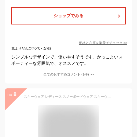
ショップでみる
価格と在庫を
楽天
でチェック
>>
花よりだんご(40代・女性)
シンプルなデザインで、使いやすそうです。かっこよいス
ポーティーな雰囲気で、オススメです。
全てのおすすめコメント
(
1
件)
>
8
no.
スキーウェア レディース スノーボードウェア スキーウェア スノボ 上下セット ジャケット パンツ 大きいサイズ対応 防寒 撥水 耐水