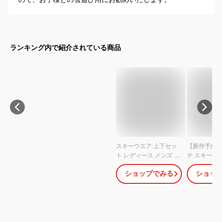
ランキング内で紹介されている商品
スキーウエア 上下セッ
【新作予約】
ト レディース メンズ カ
チ スキーウ
ラフル グラデーション
レディース 
ショップでみる
ショッ
セットアップ スノーウ
スキーウエア
ェア ジャケット パンツ
ノーウェア 
スキージャケット スノ
ジャケット 
ーボード ウェア ジャケ
ア ウエア 激
ット スノボ ストレッチ
ードウェア 
男女兼用 防風 防水 防雪
ェア スノボ