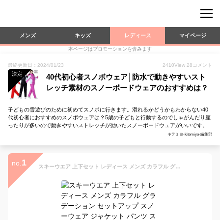
メンズ
キッズ
レディース
マイページ
本ページはプロモーションを含みます
最終更新日：2024/01/23
2410
View
28
コメント
決定
40代初心者スノボウェア│防水で動きやすいスト
レッチ素材のスノーボードウェアのおすすめは？
子どもの雪遊びのために初めてスノボに行きます。滑れるかどうかもわからない40
代初心者におすすめのスノボウェアは？5歳の子どもと行動するのでしゃがんだり座
ったりが多いので動きやすいストレッチが効いたスノーボードウェアがいいです。
キテミヨ-kitemiyo-編集部
1
no.
スキーウエア 上下セット レディース メンズ カラフル グラデーション セットアップ スノーウェア ジャケット パンツ スキージャケット スノーボード ウェア ジャケット スノボ ストレッチ 男女兼用 防風 防水 防雪 通気性 耐摩擦 保温 防寒 抜水 韓国風 2022 送料無料