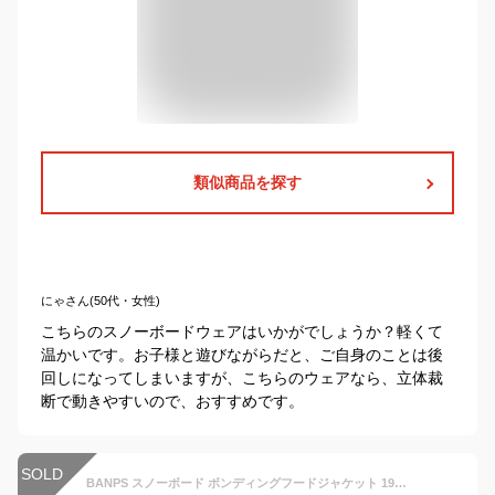
類似商品を探す
にゃさん(50代・女性)
こちらのスノーボードウェアはいかがでしょうか？軽くて
温かいです。お子様と遊びながらだと、ご自身のことは後
回しになってしまいますが、こちらのウェアなら、立体裁
断で動きやすいので、おすすめです。
SOLD
BANPS スノーボード ボンディングフードジャケット 19-20 BANPS 撥水 対水圧10,000mm 透湿性10,000g 防水 ストレッチ Bonding HoodJacket ウェア スノボ スキー メンズ レディース バンプス ジャケット コーチジャケット パーカー プルオーバー アノラック あす楽