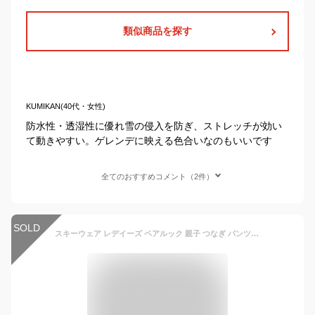
類似商品を探す
KUMIKAN(40代・女性)
防水性・透湿性に優れ雪の侵入を防ぎ、ストレッチが効い
て動きやすい。ゲレンデに映える色合いなのもいいです
全てのおすすめコメント（2件）
SOLD
スキーウェア レデイーズ ペアルック 親子 つなぎ パンツ ズボン ジャケット ストレッチ 軽量防寒 耐水圧冬防寒 アウトドア 防寒対策 暖かい スノーボードウェア ボードウェア スノボウェア スノーボード スノーウェア ジャケット パンツ ウエア