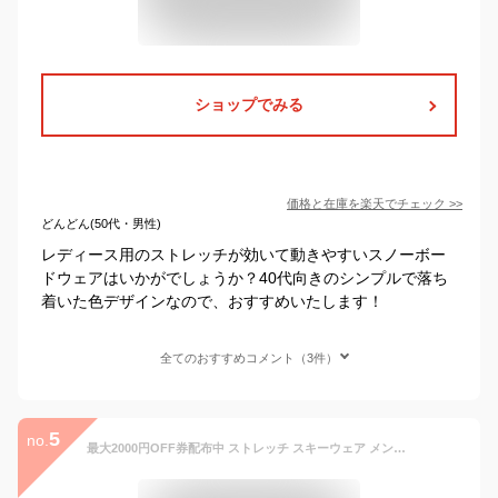
ショップでみる
価格と在庫を
楽天
でチェック
>>
どんどん(50代・男性)
レディース用のストレッチが効いて動きやすいスノーボー
ドウェアはいかがでしょうか？40代向きのシンプルで落ち
着いた色デザインなので、おすすめいたします！
全てのおすすめコメント（3件）
5
no.
最大2000円OFF券配布中 ストレッチ スキーウェア メンズ レディース 上下セット スキーウエア 雪遊び スノーウェア マウンテン ジャケット パンツ ウェア ウエア 激安 スノーボードウェア スノボーウェア スノボウェア ボードウェア も取り扱い POSKI-129NW