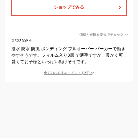
ショップでみる
価格と在庫を
楽天
でチェック
>>
ひなひなみゅー
撥水 防水 防風 ボンディング プルオーバー パーカーで動き
やすそうです。フィルム入り3層 で薄手ですが、暖かく可
愛くてお子様といっぱい動けそうです。
全てのおすすめコメント
(
1
件)
>