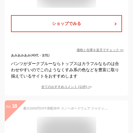
ショップでみる
価格と在庫を
楽天
でチェック
>>
あみあみあみ(40代・女性)
パンツがダークブルーならトップスはカラフルなものは合
わせやすいのでこのようなくすみ系の色などを豊富に取り
揃えているサイトをおすすめします
全てのおすすめコメント
(
11
件)
>
18
no.
最大2000円OFF券配布中 スノーボードウェア ジャケット レディース スキーウェア スノボウェア ボードウェア オーバーサイズ ゆったり スノボ スノーボード スノボー スキー スノボーウェア スノーウェア ウェア ウエア 激安 ICJ-926