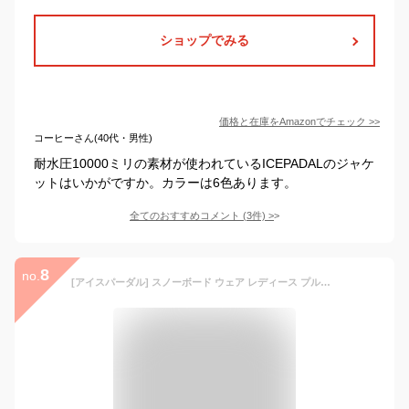
ショップでみる
価格と在庫を
Amazon
でチェック
>>
コーヒーさん(40代・男性)
耐水圧10000ミリの素材が使われているICEPADALのジャケ
ットはいかがですか。カラーは6色あります。
全てのおすすめコメント
(
3
件)
>
8
no.
[アイスパーダル] スノーボード ウェア レディース プルオーバー ジャケット 単品 3サイズ WS-WL 耐水圧20,000mm ICJ-824 ブラック×カーキ WLサイズ スノーウェア スノボウェア スキーウェア ウエア 女性用 スノボーウェア 19-20 スノボ ウェア スキー ウェア ジャケット 滑雪服