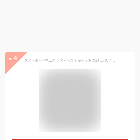
4
no.
スノーボードウェア レディース ジャケット 単品 上 スノボウェア スノボーウェア スノボ スノボー スキー W_RAY ダブルレイ le-Rhythm リアリズム 全19カラー 黒 赤 ベージュ グリーン マスタード 4サイズ ユニセックス 上 小さい 大きいサイズ S〜XL