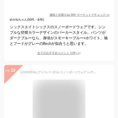
価格と在庫を
au PAY マーケット
でチェック
>>
めがねちゃん(50代・女性)
シックスエイトシックスのスノーボードウェアです。シン
プルな切替カラーデザインのパーカースタイル。パンツが
ダークブルーなら、身頃がスモーキーブルー×ホワイト、袖
とフードがグレーのBirchが似合うと思います。
全てのおすすめコメント
(
1
件)
>
13
no.
ICEPARDAL(アイスパーダル) スノーボードウェア レディース ジャケット 単品 全10色 WS～WL 耐水圧20,000mm ICJ-817 D-920M×D-1035 WSサイズ スノーウェア 上 スノボウェア スノボ ウェア スキー ウェア ウエア 女性用 おしゃれ かわいい スノボーウェア 18-19 スノージャケット スノボウエア 滑雪服