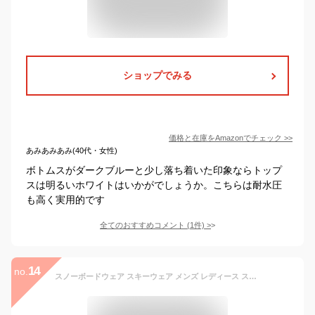
ショップでみる
価格と在庫を
Amazon
でチェック
>>
あみあみあみ(40代・女性)
ボトムスがダークブルーと少し落ち着いた印象ならトップ
スは明るいホワイトはいかがでしょうか。こちらは耐水圧
も高く実用的です
全てのおすすめコメント
(
1
件)
>
14
no.
スノーボードウェア スキーウェア メンズ レディース ストレッチジャケット ボードウェア ジャケット スノボウェア スノボ ウェア スノーボード スノボー スキー スノボーウェア スノーウェア ウエア おしゃれ 大きいサイズ 激安 age-775ST