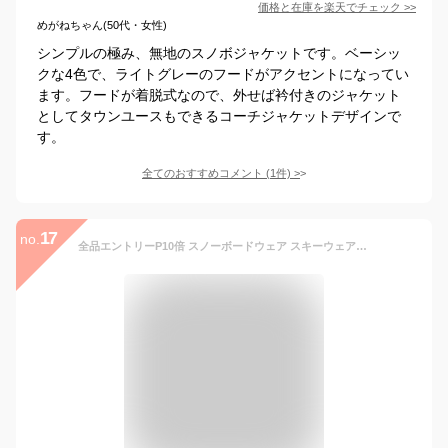
価格と在庫を
楽天
でチェック
>>
めがねちゃん(50代・女性)
シンプルの極み、無地のスノボジャケットです。ベーシッ
クな4色で、ライトグレーのフードがアクセントになってい
ます。フードが着脱式なので、外せば衿付きのジャケット
としてタウンユースもできるコーチジャケットデザインで
す。
全てのおすすめコメント
(
1
件)
>
17
no.
全品エントリーP10倍 スノーボードウェア スキーウェア 上下セット レディース パンツ ジャケット ボード ウェア スノボ ウェア ウェア スノー ウェア ウエア おしゃれ かわいい 上 下 スノーボード スキー アウトドア 中綿 撥水 防風 防寒 着 PISET-46PJB_ICE 【LDY】