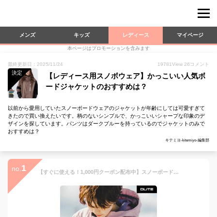
メンズ
キッズ
レディース
マイページ
本ページはプロモーションを含みます
最終更新日：2025/11/24
19781
View
26
コメント
決定
【レディース用スノボウェア】かっこいい人気ボ
ードジャケットのおすすめは？
以前から愛用していたスノーボードウェアのジャケットが年齢にしては可愛すぎて
きたので買い換えたいです。柄のないシンプルで、かっこいいシャープな印象のデ
ザインを探しています。パンツはダークブルーを持っているのでジャケットのみで
おすすめは？
キテミヨ-kitemiyo-編集部
1
no.
【すぐに使える！1,000円クーポン配布中】スノーボードウェア レディース ジャケット スキーウェア スノボウェア 43DEGREES 2023-2024モデル スノーボード ウェア スノボ ボード ウエア ビブパンツ スノーボードパンツ