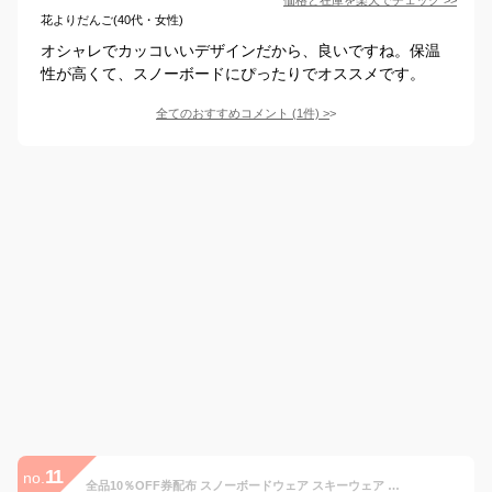
花よりだんご(40代・女性)
オシャレでカッコいいデザインだから、良いですね。保温
性が高くて、スノーボードにぴったりでオススメです。
全てのおすすめコメント
(
1
件)
>
11
no.
全品10％OFF券配布 スノーボードウェア スキーウェア メンズ レディース ボードウェア ジャケット スノボウェア スノボ ウェア スノーボード スノボー スキー スノボーウェア スノーウェア パンツ ウエア おしゃれ 大きいサイズ age-880