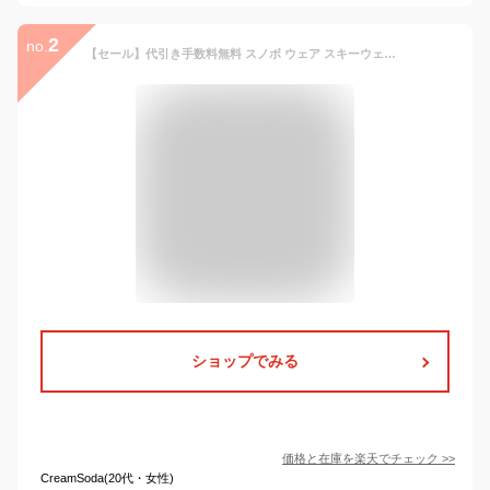
2
no.
【セール】代引き手数料無料 スノボ ウェア スキーウェア スノーボード レディース 17-18 大きいサイズ ケラン クララ ジャケット 単体 10106 CLARA JKT 17-18 土日もあす楽 アウトレット 2点以上で1000円OFFクーポン 送料無料
ショップでみる
価格と在庫を
楽天
でチェック
>>
CreamSoda(20代・女性)