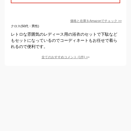
価格と在庫を
Amazon
でチェック
>>
クロス(50代・男性)
レトロな雰囲気のレディース用の浴衣のセットで下駄など
もセットになっているのでコーディネートもお任せで着ら
れるので便利です。
全てのおすすめコメント
(
1
件)
>