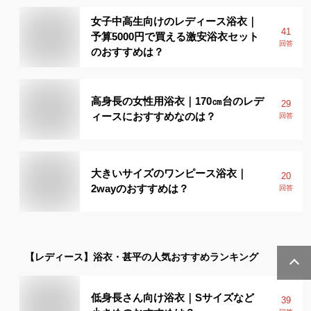
女子中高生向けのレディース浴衣｜
41
予算5000円で買える激安浴衣セット
回答
のおすすめは？
高身長の女性用浴衣｜170㎝台のレデ
29
ィースにおすすめなのは？
回答
大きいサイズのワンピース浴衣｜
20
2wayのおすすめは？
回答
【レディース】
浴衣・甚平
の人気おすすめランキング
低身長さん向け浴衣｜Sサイズなど
39