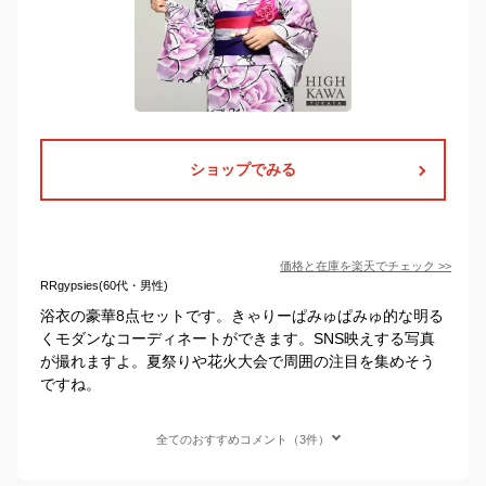
ショップでみる
価格と在庫を
楽天
でチェック
>>
RRgypsies(60代・男性)
浴衣の豪華8点セットです。きゃりーぱみゅぱみゅ的な明る
くモダンなコーディネートができます。SNS映えする写真
が撮れますよ。夏祭りや花火大会で周囲の注目を集めそう
ですね。
全てのおすすめコメント（3件）