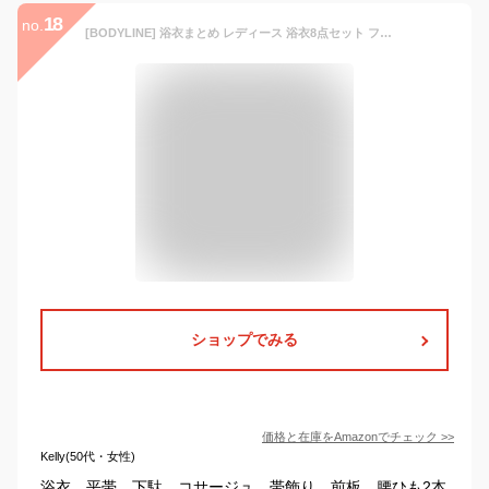
18
no.
[BODYLINE] 浴衣まとめ レディース 浴衣8点セット フリーサイズ 和服 和装 夏着物
ショップでみる
価格と在庫を
Amazon
でチェック
>>
Kelly(50代・女性)
浴衣、平帯、下駄、コサージュ、帯飾り、前板、腰ひも2本