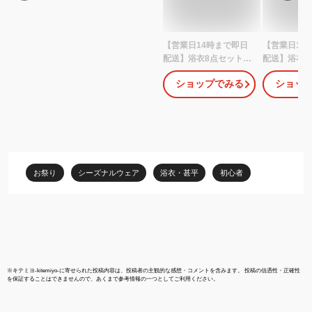
【営業日14時まで即日
【営業日14
配送】浴衣8点セット
配送】浴衣8
【YS300】 浴衣 ＋ 帯 ＋
【YS271】 
ショップでみる
ショッ
サンダル セット 大人 レ
サンダル セッ
ディース白 ピンク 薔薇
ディースゆか
ラメ レディース浴衣 新
ユカタ 下駄
作 大人浴衣 派手 yukata
着付小物 オ
ゆかた 浴衣セット 浴衣
手 浴衣 白 
20代 30代
お祭り
シーズナルウェア
浴衣・甚平
初心者
※
キテミヨ-kitemiyo-
に寄せられた投稿内容は、投稿者の主観的な感想・コメントを含みます。 投稿の信憑性・正確性
を保証することはできませんので、あくまで参考情報の一つとしてご利用ください。