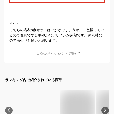
まくち
こちらの浴衣8点セットはいかがでしょうか。一色揃ってい
るので便利ですし華やかなデザインが素敵です。綿素材な
ので着心地も良いと思います。
全てのおすすめコメント（2件）
ランキング内で紹介されている商品