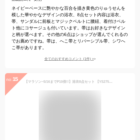
ネイビーベースに艶やかな百合を描き黄色のりゅうせんを
模した華やかなデザインの浴衣、8点セット内容は浴衣、
帯、サンダルに前板とマジックベルトに腰紐、着付けベル
ト他にコサージュも付いています。帯はお好きなデザイン
と柄が選べます。その他の6点はショップが選んでくれるの
でお薦めですね。帯は、へこ帯とリバーシブル帯、シワへ
こ帯があります。
全てのおすすめコメント
(
1
件)
>
15
no.
【マラソン~5/16までP10倍!!】浴衣8点セット 【YS275】 浴衣 ＋ 帯 ＋ サンダル セット 大人 レディース可愛い パステル 乱菊 ユカタ 下駄 コサージュ 着付小物 オリジナル 派手 浴衣 白 ブルー