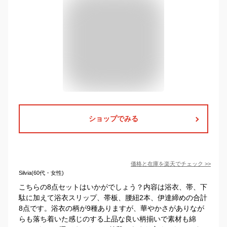
ショップでみる
価格と在庫を
楽天
でチェック
>>
Silvia(60代・女性)
こちらの8点セットはいかがでしょう？内容は浴衣、帯、下
駄に加えて浴衣スリップ、帯板、腰紐2本、伊達締めの合計
8点です。浴衣の柄が9種ありますが、華やかさがありなが
らも落ち着いた感じのする上品な良い柄揃いで素材も綿