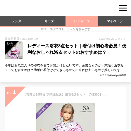
メンズ
キッズ
レディース
マイページ
本ページはプロモーションを含みます
最終更新日：2025/04/09
312
View
23
コメント
決定
レディース浴衣8点セット｜着付け初心者必見！便
利なおしゃれ浴衣セットのおすすめは？
今年はお気に入りの浴衣を着てお出かけしたいです。必要なものが一式揃う浴衣セ
ットでおすすめは？簡単に着付けができるもので出来れば安いものが嬉しいです。
キテミヨ-kitemiyo-編集部
1
no.
【営業日14時まで即日配送】浴衣8点セット 【YS300】 浴衣 ＋ 帯 ＋ サンダル セット 大人 レディース白 ピンク 薔薇 ラメ レディース浴衣 新作 大人浴衣 派手 yukata ゆかた 浴衣セット 浴衣 20代 30代