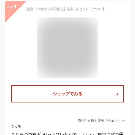
9
no.
【営業日14時まで即日配送】浴衣8点セット 【YS303】 浴衣 ＋ 帯 ＋ サンダル セット 大人 レディース白 紫 浴衣 薔薇 ラメ レディース浴衣 派手 浴衣 新作 大人浴衣 yukata ゆかた 浴衣セット 浴衣 20代 30代
ショップでみる
価格と在庫を
楽天
でチェック
>>
まくち
こちらの浴衣8点セットはいかがでしょうか。白地に紫の薔