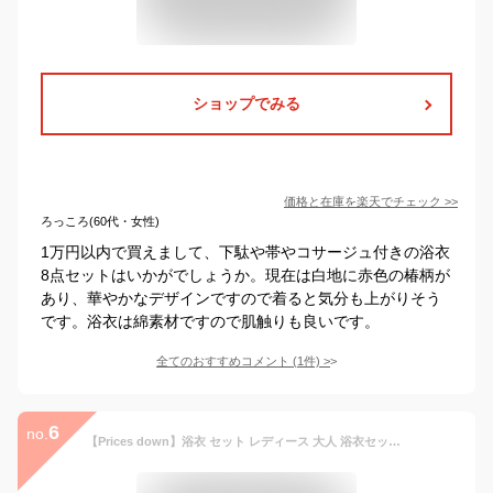
ショップでみる
価格と在庫を
楽天
でチェック
>>
ろっころ(60代・女性)
1万円以内で買えまして、下駄や帯やコサージュ付きの浴衣
8点セットはいかがでしょうか。現在は白地に赤色の椿柄が
あり、華やかなデザインですので着ると気分も上がりそう
です。浴衣は綿素材ですので肌触りも良いです。
全てのおすすめコメント
(
1
件)
>
6
no.
【Prices down】浴衣 セット レディース 大人 浴衣セット はじめての浴衣フルセット（浴衣＋帯＋下駄＋着付け小物一式） 「檸檬・百合・金魚・椿・万年青」 きもの町オリジナル 浴衣福袋 大人 可愛い 個性的 レトロモダン 【メール便不可】SS2312ykl20ss2503ykl10