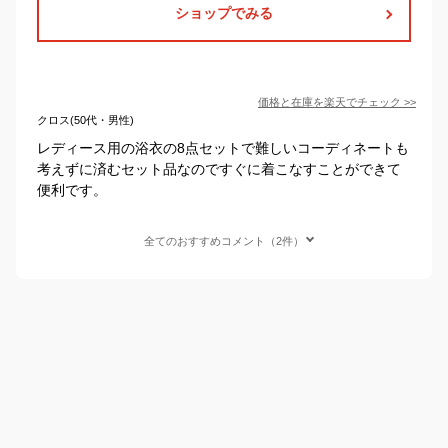
ショップでみる
価格と在庫を
楽天
でチェック
>>
クロス(50代・男性)
レディース用の浴衣の8点セットで難しいコーディネートも
考えずに済むセット品なのですぐに着こなすことができて
便利です。
全てのおすすめコメント（2件）