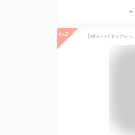
全
2
no.