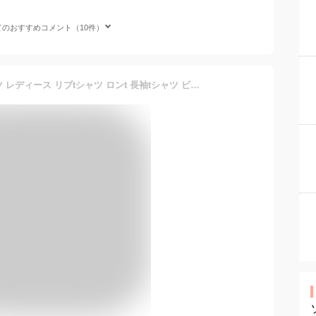
てのおすすめコメント（10件）
【5枚セット】ビッグtシャツ レディース リブtシャツ ロンt 長袖tシャツ ビッグシルエット ビッグTシャツ 綿100% クルーネック 袖リブ 透けない ロングTシャツ ロンT コットン100% 厚手 秋冬トップス ロンティー レディース長袖tシャツ 白黒 まとめ買い セット販売00114