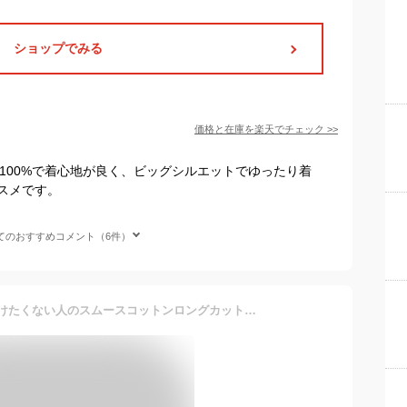
ショップでみる
価格と在庫を
楽天
でチェック
>>
100%で着心地が良く、ビッグシルエットでゆったり着
スメです。
てのおすすめコメント（6件）
tシャツ カットソー 長袖 透けたくない人のスムースコットンロングカットソー トップス カットソー レディース ベーシック シンプル コットン 綿100% ロング丈 ロング 黒 長袖tシャツ ティーシャツ 大きいサイズ M L LL メール便10