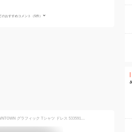
てのおすすめコメント（5件）
[プーマ] 半袖 ロング丈 DOWNTOWN グラフィック Tシャツ ドレス 533591 レディース 22年春夏カラー プーマ ブラック (01) M