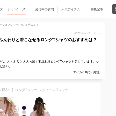
ズ
レディース
受付中の質問
人気アイテム
特集記事
ージはプロモーションを含みます
6570
View
47
コメント
ふんわりと着こなせるロングTシャツのおすすめは？
がら、ふんわりと大人っぽく羽織れるロングTシャツを探しています。シ
ださい。
エイム(50代・男性)
【期間限定10%OFFクーポン配布中】ロングTシャツ レディース Tシャツ ロング丈 半袖 ゆったり ゆるTシャツ ラウンドネック 無地 ドロップショルダー スリット入り 無地 トップス プルオーバー 体型カバー 春新作