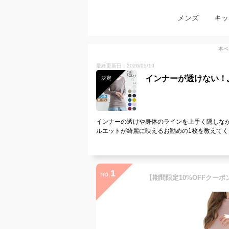
メンズ
キッ
本ペ
最終更新日：2026/05/19
インナーが透けない！
決定
インナーの透けや身体のラインを上手く隠しな
ルエットが綺麗に映えるお勧めの1枚を教えてく
1
no.