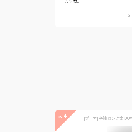
ますね。
全
4
no.