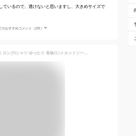
しているので、透けないと思いますし、大きめサイズで
てのおすすめコメント（2件）
送料無料 tシャツ レディース ロングtシャツ ゆったり 長袖ロンt カットソー 無地 ルームウェア 部屋着 インナー トップス 涼しい 透けない 大きいサイズ シンプル きれいめ 美シルエット 前後差 ゆるtシャツ ママ 母 20代 30代 40代