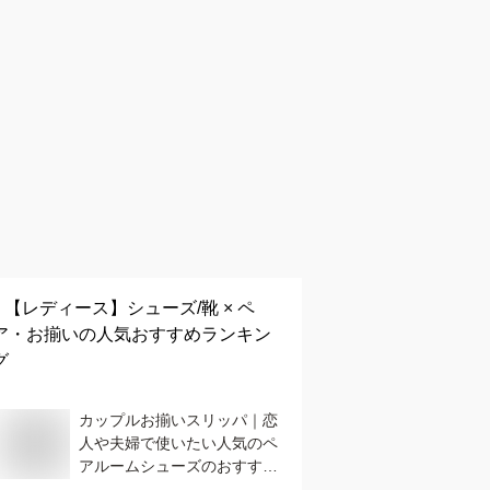
【レディース】
シューズ/靴 × ペ
ア・お揃い
の人気おすすめランキン
グ
カップルお揃いスリッパ｜恋
人や夫婦で使いたい人気のペ
アルームシューズのおすすめ
は？