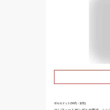
ポルカドット(50代・女性)
コンフォートサンダルの形で、シン