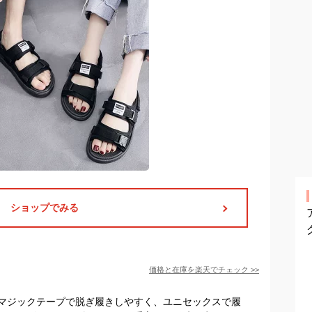
ショップでみる
価格と在庫を
楽天
でチェック
>>
マジックテープで脱ぎ履きしやすく、ユニセックスで履