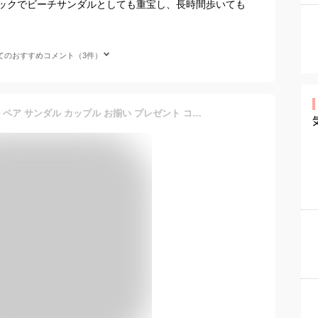
ックでビーチサンダルとしても重宝し、長時間歩いても
てのおすすめコメント（3件）
4色 2way スポーツサンダル ペア サンダル カップル お揃い プレゼント コンフォートサンダル メンズ 大きいサイズ レディース スリッポン ペアルック カップル 夏 男女兼用 水陸両用 サンダル ペア スポーツ サンダル 人気 スリッパ おしゃれ 夏用 23 24 25 26 27 28 29cm