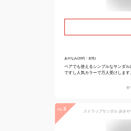
あやなみ(20代・女性)
ペアでも使えるシンプルなサンダル
ですし人気カラーで万人受けします
全
3
no.