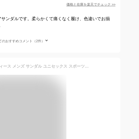
価格と在庫を
楽天
でチェック
>>
アサンダルです。柔らかくて痛くなく履け、色違いでお揃
。
てのおすすめコメント（2件）
コンフォートサンダル レディース メンズ サンダル ユニセックス スポーツサンダル ペア サンダル カップル お揃い プレゼント ペアルック カップル 夏 サンダル ペア ビーチサンダル スリッパ 人気 おしゃれ 送料無料 ブラック ホワイト 安い