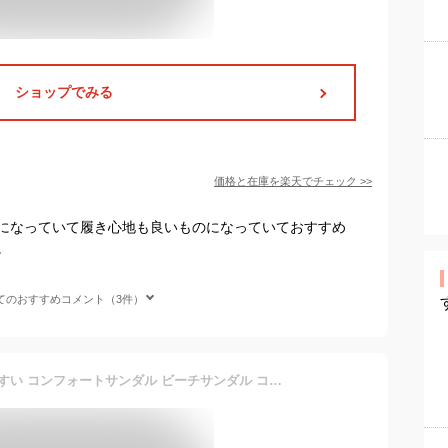
ショップでみる
価格と在庫を
楽天
でチェック
>>
になっていて履き心地も良いものになっていておすすめ
。
てのおすすめコメント（3件）
ストラップサンダル 歩きやすい コンフォートサンダル ビーチサンダル コルク メンズ レディース 男女兼用 ペアルック リゾート サンダル カジュアル おしゃれ