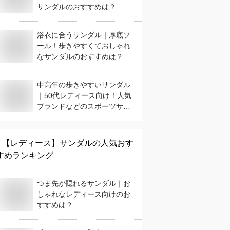
サンダルのおすすめは？
浴衣に合うサンダル｜厚底ソ
ール！歩きやすくておしゃれ
なサンダルのおすすめは？
中高年の歩きやすいサンダル
｜50代レディース向け！人気
ブランドなどのスポーツサン
ダルのおすすめは？
【レディース】
サンダル
の人気おす
すめランキング
つま先が隠れるサンダル｜お
しゃれなレディース向けのお
すすめは？