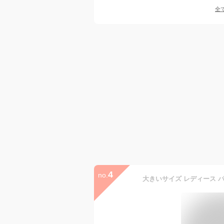
全
4
no.