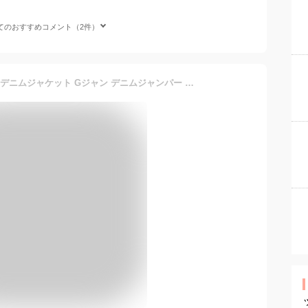
てのおすすめコメント（2件）
【楽天1位受賞】ストレッチデニムジャケット Gジャン デニムジャンパー ジージャン デニムブルゾン デムジャケット レディース Gジャン 長袖 ネイビー ブルー 細身シルエット ヴィンテージ 大人可愛い スリムストレッチなコンパクトGジャン