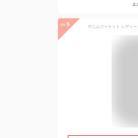
全
5
no.