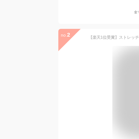
全
2
no.