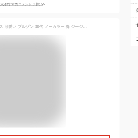
てのおすすめコメント
(
1
件)
>
デニムジャケット レディース 可愛い ブルゾン 30代 ノーカラー 春 ジージャン デニム かわいい ジャケット 20代 トップス 人気 秋 パーカー 軽い 50代 デニムシャツ 冬 40代 Gジャン おしゃれ ブランド アウター オーバーサイズ きれいめ ランキング ブランド tps-1271