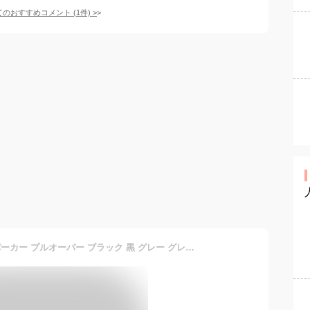
てのおすすめコメント
(
1
件)
>
大きいサイズ レディース パーカー プルオーバー ブラック 黒 グレー グレイ black gray デニム ジャケット スウェット フェイクレイヤード 重ね着 異素材 ミックス 長袖 フード ポケット おしゃれ トレンド 抜け感 秋冬 春新作 ゆったり 体型カバー L LL ゴールドジャパン