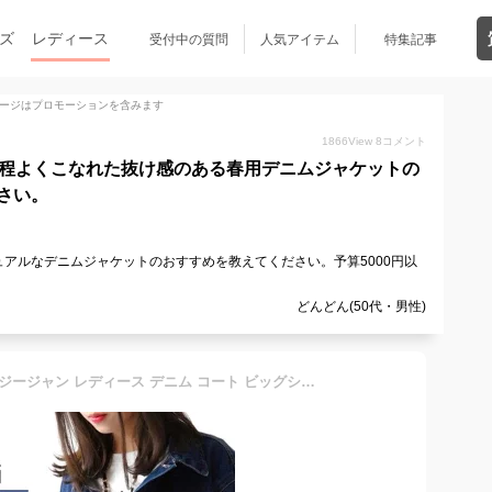
ズ
レディース
受付中の質問
人気アイテム
特集記事
ージはプロモーションを含みます
1866
View
8
コメント
で程よくこなれた抜け感のある春用デニムジャケットの
さい。
アルなデニムジャケットのおすすめを教えてください。予算5000円以
どんどん(50代・男性)
デニムジャケット Gジャン ジージャン レディース デニム コート ビッグシルエット 大きいサイズ 羽織り ゆったり 春新作 送料無料