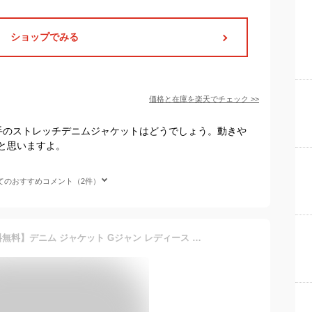
ショップでみる
価格と在庫を
楽天
でチェック
>>
手のストレッチデニムジャケットはどうでしょう。動きや
と思いますよ。
てのおすすめコメント（2件）
【D-12】【宅配便A】【送料無料】デニム ジャケット Gジャン レディース 長袖 薄手 ベーシック オーバーサイズ 春 夏 秋【メール便NG】