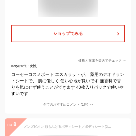
ショップでみる
価格と在庫を
楽天
でチェック
>>
Kelly(50代・女性)
コーセーコスメポート エスカラットが、 薬用のデオドラン
トシートで、 肌に優しく 使い心地が良いです 無香料で香
りを気にせず使うことができます 40枚入りパックで使いや
すいです
全てのおすすめコメント
(
1
件)
>
8
no.
メンズビオレ 顔もふけるボディシート／ボディシート(26枚入×3セット)