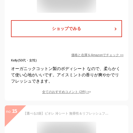
ショップでみる
価格と在庫を
Amazon
でチェック
>>
Kelly(50代・女性)
オーガニックコットン製のボディシート なので、柔らかく
て使い心地がいいです。アイスミントの香りが爽やかでリ
フレッシュできます。
全てのおすすめコメント
(
2
件)
>
15
no.
【選べる2袋】ビオレ 冷シート 無香性＆リフレッシュフローラルの香り 大判20枚入 送料無料 制汗シート 汗拭きシート ボディ 汗ふき 汗拭き 1000円ポッキリ