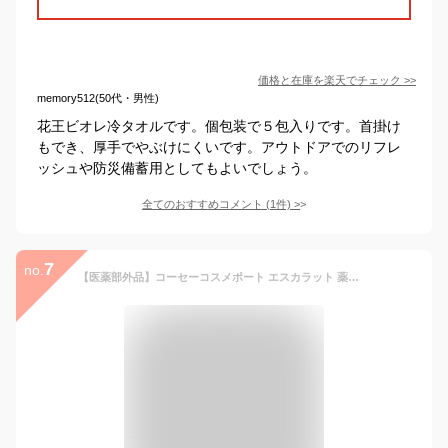
価格と在庫を
楽天
でチェック
>>
memory512(50代・男性)
花王ビオレ冷タオルです。個包装で５包入りです。首掛け
もでき、厚手でやぶけにくいです。アウトドアでのリフレ
ッシュや防災備蓄用としてもよいでしょう。
全てのおすすめコメント
(
1
件)
>
7
no.
【医薬部外品】コーセーコスメポート エスカラット 薬用デオドラントシート 無香料 40枚入