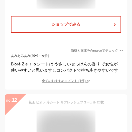
ショップでみる
価格と在庫を
Amazon
でチェック
>>
あみあみあみ(40代・女性)
Bioré Zｅｒｏシートは やさしいせっけんの香り で女性が
使いやすいと思いますしコンパクトで持ち歩きやすいです
全てのおすすめコメント
(
1
件)
>
12
no.
花王 ビオレ 冷シート リフレッシュフローラル 20枚