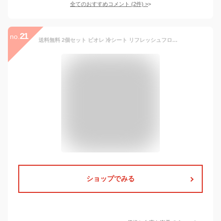
全てのおすすめコメント
(
2
件)
>
21
no.
送料無料 2個セット ビオレ 冷シート リフレッシュフローラルの香り 20枚入 汗拭きシート 大判シート デオドラント 厚手 冷却 皮脂汚れ ヒアルロン酸 ニオイ対策 天然コットン 肌にやさしい ヒアルロン酸 全身 旅行 biore 花王 おすすめ 冷却ウォーター スポーツ 日本製
ショップでみる