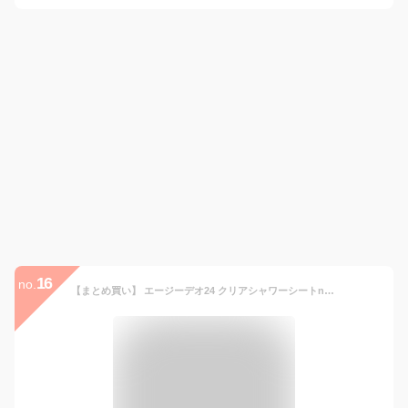
16
no.
【まとめ買い】 エージーデオ24 クリアシャワーシートn (フレッシュサボン)30枚×3個 +おまけ ニオイ 汗 ストレス臭 べたつかない さらさら 全身 顔 制汗剤 デオドラント