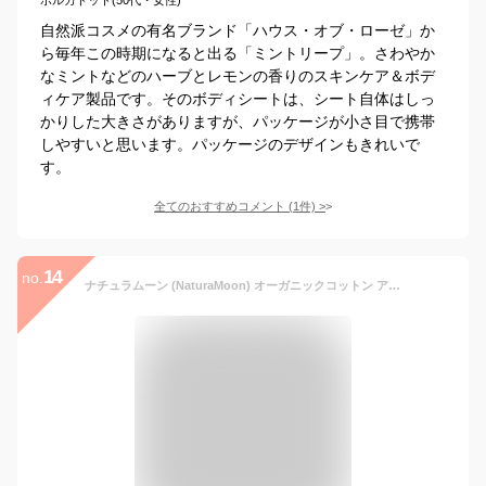
自然派コスメの有名ブランド「ハウス・オブ・ローゼ」か
ら毎年この時期になると出る「ミントリープ」。さわやか
なミントなどのハーブとレモンの香りのスキンケア＆ボデ
ィケア製品です。そのボディシートは、シート自体はしっ
かりした大きさがありますが、パッケージが小さ目で携帯
しやすいと思います。パッケージのデザインもきれいで
す。
全てのおすすめコメント
(
1
件)
>
14
no.
ナチュラムーン (NaturaMoon) オーガニックコットン アロマ ボディシート アイスミント 12枚入 ボディペーパー リフレッシュ ウェットシート 汗ふきシート 汗拭きシート 制汗剤 デオドラント 防災