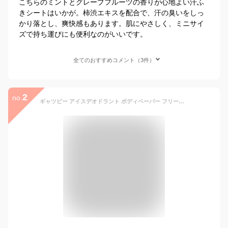
こちらのミントとグレープフルーツの香りが心地よい汗ふ
きシートはいかが。柿渋エキスを配合で、汗の臭いをしっ
かり落とし、爽快感もあります。肌にやさしく、ミニサイ
ズで持ち運びにも便利なのがいいです。
全てのおすすめコメント（3件）
2
no.
ギャツビー アイスデオドラント ボディペーパー フリーズピーチ （ 3シート入り）16袋 セット | ボディシート 制汗 汗ふき 汗対策 汗拭きシート 汗臭対策 ニオイ対策 薬用 デオドラント ひんやりシート 携帯用 個包装 COOL 爽快 ピーチ ノベルティ アメニティ 夏 まとめ買い