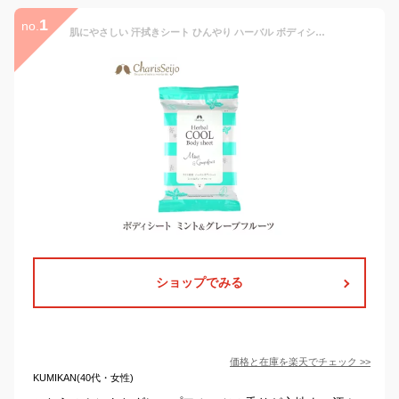
1
no.
肌にやさしい 汗拭きシート ひんやり ハーバル ボディシート ボディ用 体用 汗ふきシート グレープフルーツ ミント カリス成城 カキタンニン 柿渋 からだ ボディ レディース メンズ 夏 春 汗 ギフト プレゼント デオドラント シート 美スト 美st
ショップでみる
価格と在庫を
楽天
でチェック
>>
KUMIKAN(40代・女性)