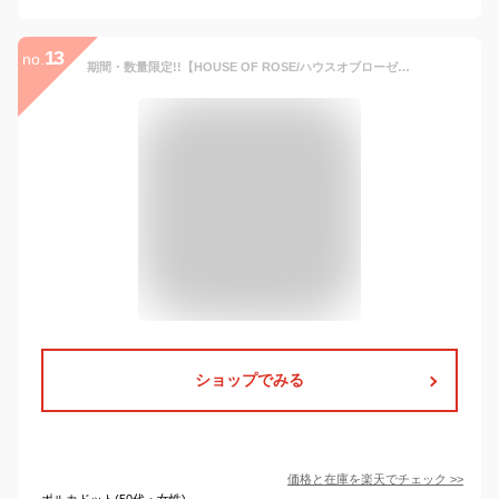
13
no.
期間・数量限定!!【HOUSE OF ROSE/ハウスオブローゼ】ミントリープ クール ボディシート【ボディ用ふきとり化粧水/ボディシート/ボディケア】～9種の天然精油の香りでリフレッシュ～清涼感/爽快/クール感持続/べたつきオフ/やわらかシート[7821-2]
ショップでみる
価格と在庫を
楽天
でチェック
>>
ポルカドット(50代・女性)