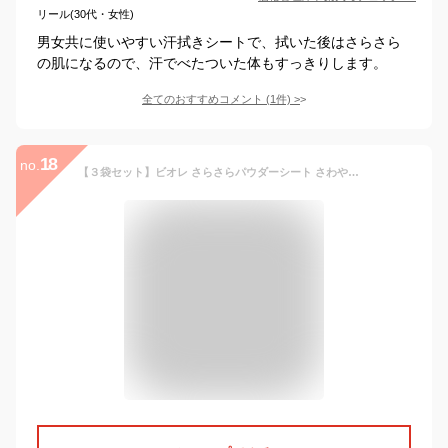
リール(30代・女性)
男女共に使いやすい汗拭きシートで、拭いた後はさらさら
の肌になるので、汗でべたついた体もすっきりします。
全てのおすすめコメント
(
1
件)
>
18
no.
【３袋セット】ビオレ さらさらパウダーシート さわやかせっけんの香り 10枚入り 携帯用 制汗シート 汗拭きシート 熱中症 花王