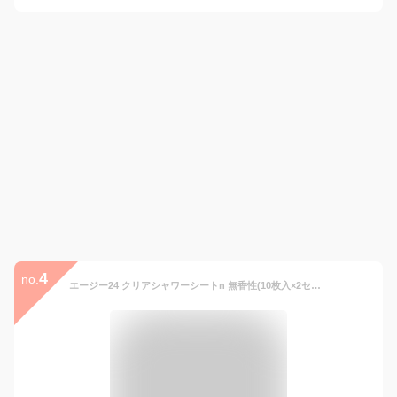
4
no.
エージー24 クリアシャワーシートn 無香性(10枚入×2セット)【エージーデオ24(Ag deo 24)】