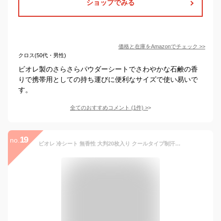
ショップでみる
価格と在庫を
Amazon
でチェック
>>
クロス(50代・男性)
ビオレ製のさらさらパウダーシートでさわやかな石鹸の香
りで携帯用としての持ち運びに便利なサイズで使い易いで
す。
全てのおすすめコメント
(
1
件)
>
19
no.
ビオレ 冷シート 無香性 大判20枚入り クールタイプ制汗シート 暑さ対策 汗拭きシート 夏 汗