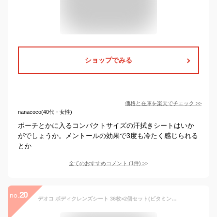
ショップでみる
価格と在庫を
楽天
でチェック
>>
nanacoco(40代・女性)
ポーチとかに入るコンパクトサイズの汗拭きシートはいか
がでしょうか。メントールの効果で3度も冷たく感じられる
とか
全てのおすすめコメント
(
1
件)
>
20
no.
デオコ ボディクレンズシート 36枚×2個セット(ビタミンC誘導体 さらさらパウダー ラクトン)+デオコヘアケアサシェット付