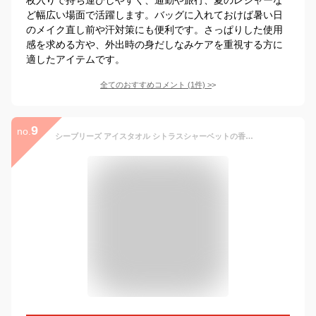
ど幅広い場面で活躍します。バッグに入れておけば暑い日
のメイク直し前や汗対策にも便利です。さっぱりした使用
感を求める方や、外出時の身だしなみケアを重視する方に
適したアイテムです。
全てのおすすめコメント
(
1
件)
>
9
no.
シーブリーズ アイスタオル シトラスシャーベットの香り 5包入 ロング 個包装 ファイントゥデイ 暑さ対策グッズ 夏 暑さしのぎ グッズ 便利グッズ 首にかけられる 汗拭きシート ボディシート 冷感 大判 冷却タオル クールタオル 使い捨て 冷感シート 携帯用 後ろ首 冷やす