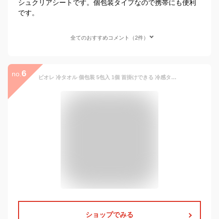
シュクリアシートです。個包装タイプなので携帯にも便利
です。
全てのおすすめコメント（2件）
6
no.
ビオレ 冷タオル 個包装 5包入 1個 首掛けできる 冷感タオル -3℃ 無香料 汗拭きシート 花王 Biore スポーツ 熱中症対策 使い捨てタオル 屋外作業 夏フェス ウォーキング 冷却 清涼 クールダウン レジャー アウトドア リフレッシュ 気化熱 防災 備蓄 厚手
ショップでみる