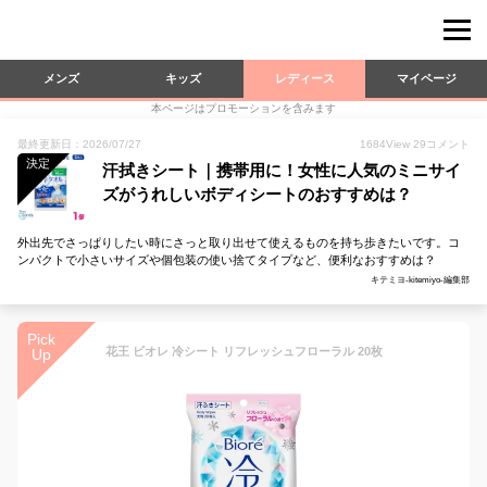
メンズ
キッズ
レディース
マイページ
本ページはプロモーションを含みます
最終更新日：2026/07/27
1684
View
29
コメント
決定
汗拭きシート｜携帯用に！女性に人気のミニサイ
ズがうれしいボディシートのおすすめは？
外出先でさっぱりしたい時にさっと取り出せて使えるものを持ち歩きたいです。コ
ンパクトで小さいサイズや個包装の使い捨てタイプなど、便利なおすすめは？
キテミヨ-kitemiyo-編集部
Pick
花王 ビオレ 冷シート リフレッシュフローラル 20枚
Up