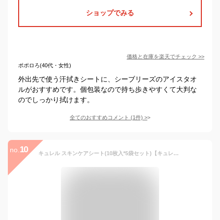
ショップでみる
価格と在庫を
楽天
でチェック
>>
ポポロろ(40代・女性)
外出先で使う汗拭きシートに、シーブリーズのアイスタオ
ルがおすすめです。個包装なので持ち歩きやすくて大判な
のでしっかり拭けます。
全てのおすすめコメント
(
1
件)
>
10
no.
キュレル スキンケアシート(10枚入*5袋セット)【キュレル】