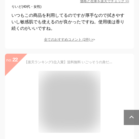
価格と在庫を
楽天
でチェック
>>
りいど(40代・女性)
いつもこの商品を利用してるのですが厚手なので拭きやす
いし敏感肌でも使えるのが良かったですね。使用後は香り
続くのがいいですね。
全てのおすすめコメント
(
2
件)
>
22
no.
【楽天ランキング1位入賞】送料無料 いごっそうの身だしなみ りぐる 土佐のハイカラ 汗ふき シート 15枚入り5Pセット メントール 清涼成分 配合 すっきり タイプ 国産 日本製 冷感