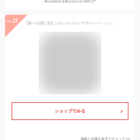
全てのおすすめコメント
(
1
件)
>
17
no.
【選べる3袋】花王 ビオレさらさらパウダーシート シトラス&せっけん 10枚入 携帯用 制汗シート 汗拭きシート ボディ 汗ふき 汗拭き さらさら 3個 1000円ポッキリ
ショップでみる
価格と在庫を
楽天
でチェック
>>