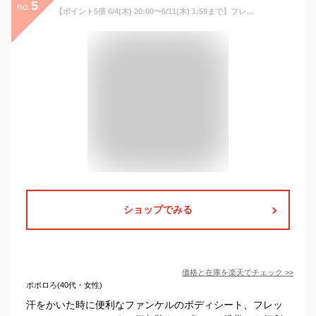
5
no.
【ポイント5倍 6/4(木) 20:00〜6/11(木) 1:59まで】フレッシュクリアシート 30包入り 【ファンケル 公式】[FANCL 化粧品 ボディ ボディシート ボディーシート 汗拭きシート 拭き取り ふきとり ふき取り 汗取り 汗とり シート 無添加 フェイスシート ボディケア]
ショップでみる
価格と在庫を
楽天
でチェック
>>
ポポロろ(40代・女性)
汗をかいた時に便利なファンケルのボディシート、フレッ