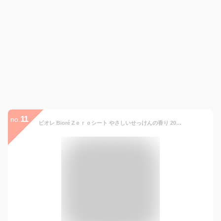
11
no.
ビオレ Bioré Zｅｒｏシート やさしいせっけんの香り 20枚入 制汗シート デオドラントシート