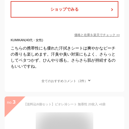
ショップでみる
価格と在庫を
楽天
でチェック
>>
KUMIKAN(40代・女性)
こちらの携帯性にも優れた汗拭きシートは爽やかなピーチ
の香りも楽しめます。汗臭や臭い対策にもよく、さらっと
してベタつかず、ひんやり感も。さらさら肌が持続するの
もいいですね。
全てのおすすめコメント（2件）
3
no.
【送料込/6個セット】ビオレ冷シート 無香性 20枚入 ×6袋