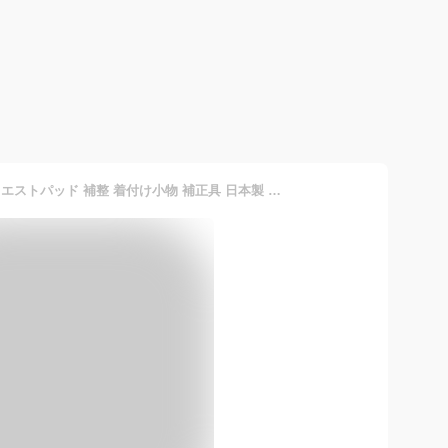
補正パッド ヒップパッド ウエストパッド 補整 着付け小物 補正具 日本製 通年用 大人 レディース あづま姿 送料無料 【販売】【限定最大1000円クーポン配布中】