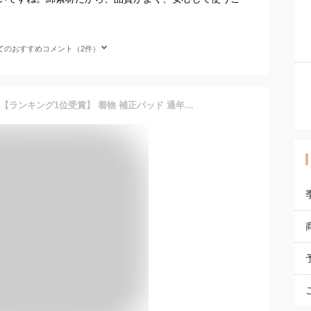
てのおすすめコメント（2件）
＼いちばの日×P5倍／ ★4.3【ランキング1位受賞】 着物 補正パッド 通年用 日本製 [あづま姿] 好パット 和装 補正パット 腰ぶとん一体型 きもの インナー 礼装 おしゃれ 大人 レディース 女性