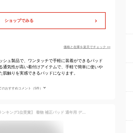
ショップでみる
価格と在庫を
楽天
でチェック
>>
ッシュ製品で、ワンタッチで手軽に装着ができるパッド
る通気性が高い着付けアイテムで、手軽で簡単に使いや
た肌触りを実感できるパッドになります。
てのおすすめコメント（5件）
＼まとめ割★終了間近／【ランキング1位受賞】 着物 補正パッド 通年用 デコラン ウエストパット 和装 補正パット 腰 ウエスト用 きもの インナー 礼装 おしゃれ 女性