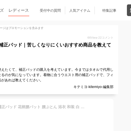
ズ
レディース
受付中の質問
人気アイテム
特集記事
ージはプロモーションを含みます
66
View
22
コメント
補正パッド｜苦しくなりにくいおすすめ商品を教えて
整えたくて、補正パッドの購入を考えています。今まではタオルで代用し
なるのが気になっています。着物に合うウエスト用の補正パッドで、フィ
品があれば教えてください。
キテミヨ-kitemiyo-編集部
腰パッド 着物用 補正下着 補正パッド 花柄腰パット 腰ぶとん 浴衣 和装 白 涼しい ウエストパッド 着付小物