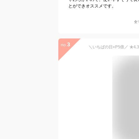
とができオススメです。
全
3
no.