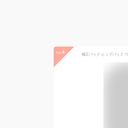
4
no.