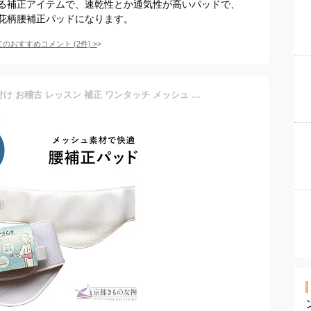
る補正アイテムで、速乾性とか通気性が高いパッドで、
花柄腰補正パッドになります。
てのおすすめコメント
(
2
件)
>
腰補正パッド 単品 着物 着付け お稽古 レッスン 補正 ワンタッチ メッシュ 腰 ウエスト ヒップ 通気性 吸汗性 小紋 紬 訪問着 礼装 黒留袖 色留袖 自装 他装 和装 普段着 浴衣 夏 和装小物 母の日