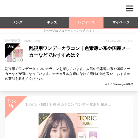
メンズ
キッズ
レディース
マイページ
本ページはプロモーションを含みます
最終更新日：2026/08/05
64
View
24
コメント
決定
乱視用ワンデーカラコン｜色素薄い系や国産メー
カーなどでおすすめは？
乱視用でワンデータイプのカラコンを探しています。人気の色素薄い系や国産メー
カーなどが気になっています。ナチュラルな瞳になれて着け心地が良い、おすすめ
の商品を教えてください。
キテミヨ-kitemiyo-編集部
Pick
【ポイント5倍】乱視用 カラコン ワンデー 度あり 福原遥 アイコフレUV M トーリック 1箱10枚入りDIA14.2mm BC8.6 (1day トーリック 乱視用 シード)ブラウン UVカット リッチメイク【送料無料】
Up