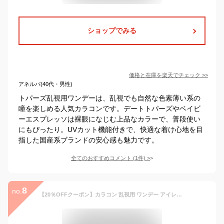
ショップでみる
価格と在庫を
楽天
でチェック
>>
アネルバ(40代・男性)
トパーズ乱視用ワンデーは、乱視でも自然な色素薄い系の
瞳を楽しめる人気カラコンです。デートトパーズやベイビ
ーエスプレッソは裸眼になじむ上品なカラーで、普段使い
にもぴったり。UVカット機能付きで、快適な着け心地を目
指した国産系ブランドの安心感も魅力です。
全てのおすすめコメント
(
1
件)
>
8
no.
【20％OFFクーポン】カラコン 乱視用 ワンデー アイレリアルUV トーリック【1箱10枚入】【メール便送料無料】14.2mm 1day Aire Real Toric 度あり 1日使い捨て コンタクトレンズ ブラウン180度 90度 カラーコンタクト 乱視 ∀