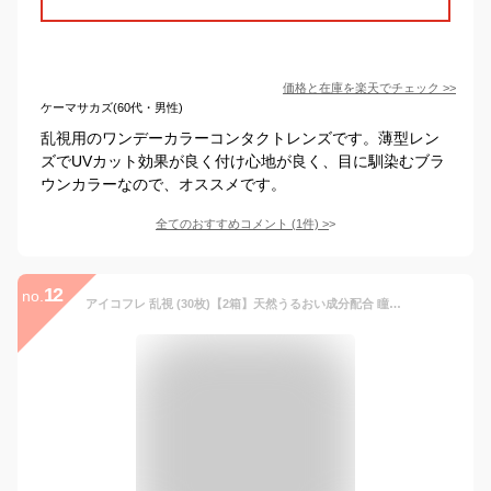
価格と在庫を
楽天
でチェック
>>
ケーマサカズ(60代・男性)
乱視用のワンデーカラーコンタクトレンズです。薄型レン
ズでUVカット効果が良く付け心地が良く、目に馴染むブラ
ウンカラーなので、オススメです。
全てのおすすめコメント
(
1
件)
>
12
no.
アイコフレ 乱視 (30枚)【2箱】天然うるおい成分配合 瞳にやさしいUVカット機能付き 超薄型レンズ Eye coffret 1day UV M TORIC 乱視用 ナチュラル アイコフレ乱視用 1day ワンデー リッチメイク シード カラコン 度あり 乱視 1day 乱視用コンタクト トーリック