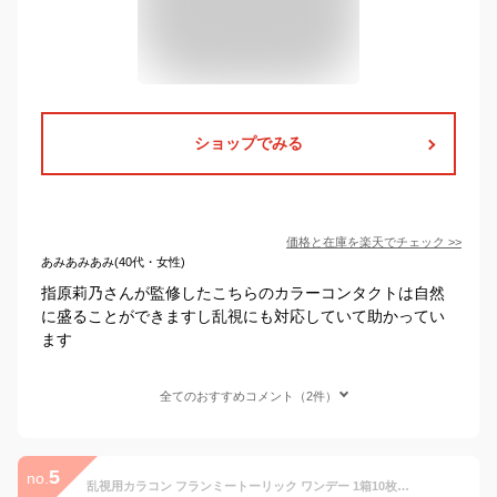
ショップでみる
価格と在庫を
楽天
でチェック
>>
あみあみあみ(40代・女性)
指原莉乃さんが監修したこちらのカラーコンタクトは自然
に盛ることができますし乱視にも対応していて助かってい
ます
全てのおすすめコメント（2件）
5
no.
乱視用カラコン フランミートーリック ワンデー 1箱10枚 1day 佐々木希 カラー：ソルティーバニラCYL-1.25 度数：-5.00