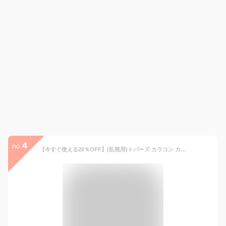
4
no.
【今すぐ使える20％OFF】(乱視用)トパーズ カラコン カラーコンタクト 指原莉乃モデル 10枚入【1箱】ワンデー TOPARDS topards 1DAY 14.2 さっしー AKB さしはら 1日使い捨て 指原 カラコン デートトパーズ 乱視 乱視用 トーリック 乱視用カラーコンタクトレンズ