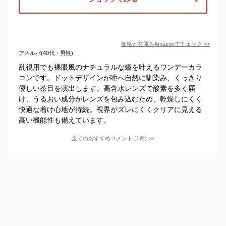
価格と在庫を
Amazon
でチェック
>>
アネルバ(40代・男性)
乱視用でも裸眼風のナチュラルな瞳を叶えるワンデーカラ
コンです。ドットデザインが瞳へ自然に馴染み、くっきり
優しい茶目を演出します。高含水レンズで酸素を多く届
け、うるおい成分がレンズを包み込むため、乾燥しにくく
快適な着け心地が持続。視界がズレにくくクリアに見える
高い機能性も備えています。
全てのおすすめコメント
(
1
件)
>