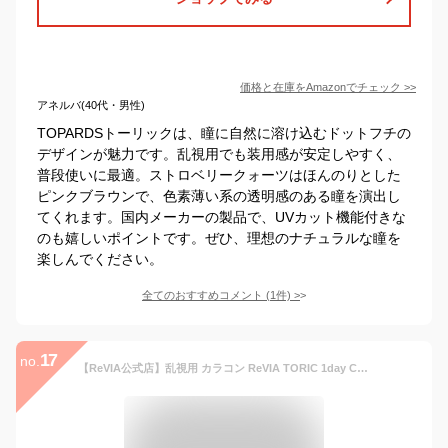
価格と在庫を
Amazon
でチェック
>>
アネルバ(40代・男性)
TOPARDSトーリックは、瞳に自然に溶け込むドットフチの
デザインが魅力です。乱視用でも装用感が安定しやすく、
普段使いに最適。ストロベリークォーツはほんのりとした
ピンクブラウンで、色素薄い系の透明感のある瞳を演出し
てくれます。国内メーカーの製品で、UVカット機能付きな
のも嬉しいポイントです。ぜひ、理想のナチュラルな瞳を
楽しんでください。
全てのおすすめコメント
(
1
件)
>
17
no.
【ReVIA公式店】乱視用 カラコン ReVIA TORIC 1day CIRCLE 【10枚入り】ブラウン PWR:-5.50 CYL:-2.25D AXIS:180°【度あり/度なし】レヴィア トーリック ワンデー サークル Brown KIM CHAEWON（キム・チェウォン）