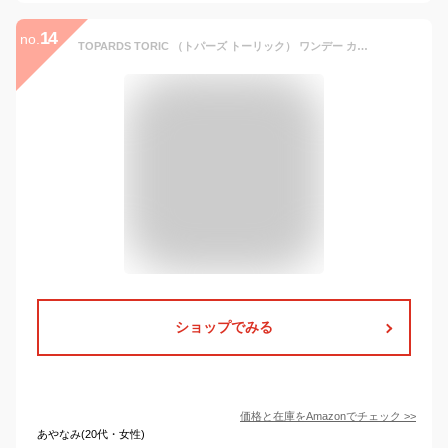
14
no.
TOPARDS TORIC （トパーズ トーリック） ワンデー カラコン 乱視用 指原莉乃 10枚 デートトパーズ CYL-1.25-3.75 抗ウィルス・抗菌おしぼり付き
ショップでみる
価格と在庫を
Amazon
でチェック
>>
あやなみ(20代・女性)