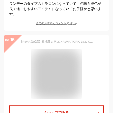
ワンデーのタイプのカラコンになっていて、色味も発色が
良く過ごしやすいアイテムになっていてお手軽かと思いま
す。
全てのおすすめコメント
(
1
件)
>
15
no.
【ReVIA公式店】乱視用 カラコン ReVIA TORIC 1day CIRCLE 【10枚入り】ブラウン PWR:-6.50 CYL:-1.75D AXIS:180°【度あり/度なし】レヴィア トーリック ワンデー サークル Brown KIM CHAEWON（キム・チェウォン）
ショップでみる