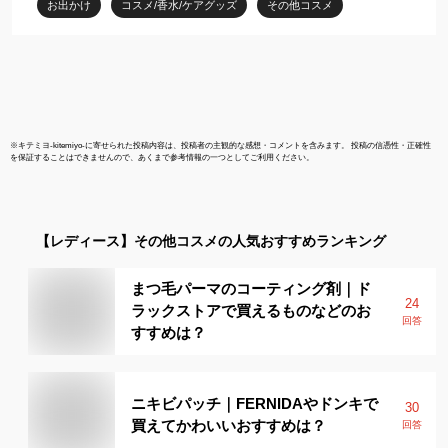
お出かけ
コスメ/香水/ケアグッズ
その他コスメ
トーリック 乱視用カラ
LARME )
ーコンタクトレンズ
ザ】
※
キテミヨ-kitemiyo-
に寄せられた投稿内容は、投稿者の主観的な感想・コメントを含みます。 投稿の信憑性・正確性
を保証することはできませんので、あくまで参考情報の一つとしてご利用ください。
【レディース】
その他コスメ
の人気おすすめランキング
まつ毛パーマのコーティング剤｜ド
24
ラックストアで買えるものなどのお
回答
すすめは？
ニキビパッチ｜FERNIDAやドンキで
30
買えてかわいいおすすめは？
回答