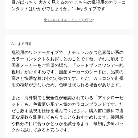
目がぱっちり 大きく見えるので こちらの乱視用のカラーコ
ンタクトはいかがでしょうか。1 day タイプです
全てのおすすめコメント
(
1
件)
>
AIによる回答
乱視用のワンデータイプで、ナチュラルかつ色素薄い系の
カラーコンタクトをお探しとのことですね。それに加えて
国産メーカーをご希望の場合、「シードプラスワンデー乱
視用」がおすすめです。国産メーカーのシードは、品質の
高さと快適な着け心地が魅力です。ただ、カラコンで乱視
用の種類が少ないため、色味は限られる場合があります。

また、海外製でも安全性が確認されている「アイクローゼ
ット」も、色素薄い系で人気のカラコンブランドです。た
だし必ず乱視用仕様を選んでください。購入前に眼科で適
正な度数を測定してもらうことをおすすめします。装用感
や自分の目に合うかどうかを試せるよう、最初は少量パッ
クから試してみると安心です。