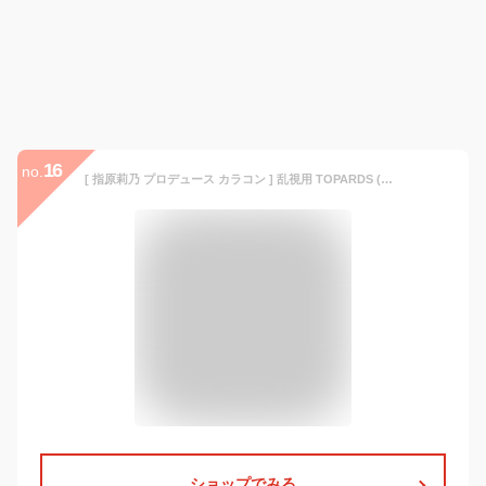
16
no.
[ 指原莉乃 プロデュース カラコン ] 乱視用 TOPARDS (トパーズ) ワンデー 10枚入り ストロベリークォーツ (CYL) -0.75 (AX) 180°（度あり）[-4.50]
ショップでみる