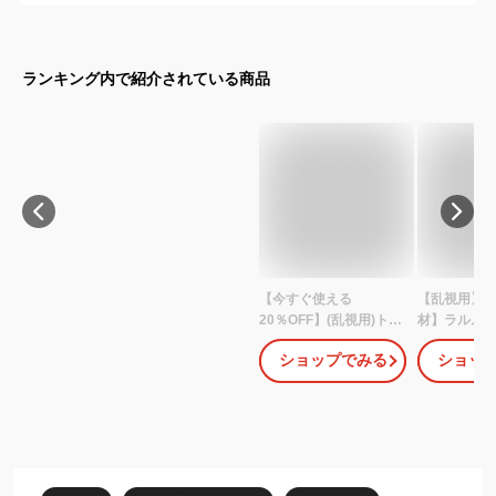
ランキング内で紹介されている商品
【今すぐ使える
【乱視用】
20％OFF】(乱視用)トパ
材】ラルム 
ーズ カラコン カラーコ
イドロゲル 
ショップでみる
ショッ
ンタクト 指原莉乃モデ
UV トーリック
ル 10枚入【2箱】ワンデ
入り)( 乱視
ー TOPARDS topards
視用カラコン
1DAY 14.2 さっしー
コン シリコ
AKB さしはら 1日使い
ン シリコン
捨て 指原 カラコンデー
あり 度なし 1
トトパーズ 乱視 乱視用
ー カラコン