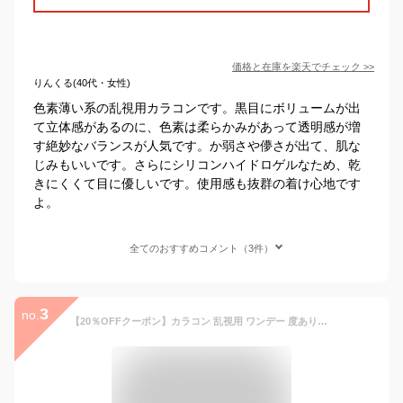
価格と在庫を
楽天
でチェック
>>
りんくる(40代・女性)
色素薄い系の乱視用カラコンです。黒目にボリュームが出
て立体感があるのに、色素は柔らかみがあって透明感が増
す絶妙なバランスが人気です。か弱さや儚さが出て、肌な
じみもいいです。さらにシリコンハイドロゲルなため、乾
きにくくて目に優しいです。使用感も抜群の着け心地です
よ。
全てのおすすめコメント（3件）
3
no.
【20％OFFクーポン】カラコン 乱視用 ワンデー 度ありネオサイトワンデーシエルUVトーリック Neo Sight one day Ciel UV Toric【1箱10枚入】【メール便送料無料】コンタクトレンズ ブラウン カラーコンタクト カラコン 1day UVカット 奥目 ちゅるん 細フチ ∀