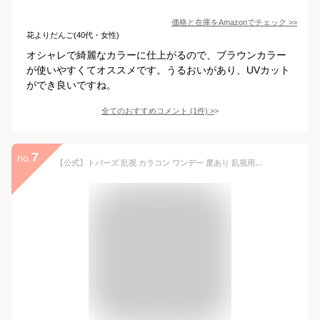
価格と在庫を
Amazon
でチェック
>>
花よりだんご(40代・女性)
オシャレで綺麗なカラーに仕上がるので、ブラウンカラー
が使いやすくてオススメです。うるおいがあり、UVカット
ができ良いですね。
全てのおすすめコメント
(
1
件)
>
7
no.
【公式】トパーズ 乱視 カラコン ワンデー 度あり 乱視用 トパーズ トーリック 2箱 さっしー 指原莉乃 TOPARDS 乱視用カラーコンタクト 乱視用コンタクト カラーコンタクト カラーコンタクトレンズ ナチュラル UVカット 即日発送 デートトパーズ ベイビーエスプレッソ