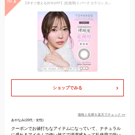
1
no.
【今すぐ使える20％OFF】(乱視用)トパーズ カラコン カラーコンタクト 指原莉乃モデル 10枚入【2箱】ワンデー TOPARDS topards 1DAY 14.2 さっしー AKB さしはら 1日使い捨て 指原 カラコンデートトパーズ 乱視 乱視用 トーリック 乱視用カラーコンタクトレンズ
ショップでみる
価格と在庫を
楽天
でチェック
>>
あやなみ(20代・女性)
クーポンでお値打ちなアイテムになっていて、ナチュラル
に盛れるアイテムで使い捨てで清潔感あって乱使用で扱い