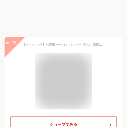
11
no.
【ポイント5倍】乱視用 カラコン ワンデー 度あり 福原遥 アイコフレUV M トーリック 1箱10枚入りDIA14.2mm BC8.6 (1day トーリック 乱視用 シード)ブラウン UVカット リッチメイク【送料無料】
ショップでみる