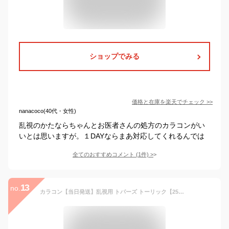
ショップでみる
価格と在庫を
楽天
でチェック
>>
nanacoco(40代・女性)
乱視のかたならちゃんとお医者さんの処方のカラコンがい
いとは思いますが。１DAYならまあ対応してくれるんでは
全てのおすすめコメント
(
1
件)
>
13
no.
カラコン【当日発送】乱視用 トパーズ トーリック【25％OFFクーポン】【1箱10枚入り】度あり 度なし ワンデー 1day 14.2mm TOPARDS Toric 指原莉乃 さっしー 指原 さしこ UVカット 高含水 カラー コンタクト 新色