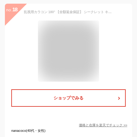
18
no.
乱視用カラコン 180° 【全額返金保証】 シークレット キャンディーマジック トーリック ワンデー secret candymagic toric 1day／10枚入 送料無料(ネコポス) カラーコンタクト 乱視用コンタクトワンデー 乱視 180度 度あり 度なし 公式 乱視 カラコン 乱視カラコン 乱視用
ショップでみる
価格と在庫を
楽天
でチェック
>>
nanacoco(40代・女性)