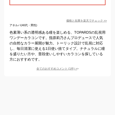
価格と在庫を
楽天
でチェック
>>
アネルバ(40代・男性)
色素薄い系の透明感ある瞳を楽しめる、TOPARDSの乱視用
ワンデーカラコンです。指原莉乃さんプロデュースで人気
の自然なカラー展開が魅力。トーリック設計で乱視に対応
し、毎日清潔に使える1日使い捨てタイプ。ナチュラルに瞳
を盛りたい方や、普段使いしやすいカラコンを探している
方におすすめです。
全てのおすすめコメント
(
1
件)
>