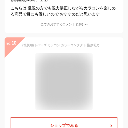
こちらは 乱視の方でも視力矯正しながらカラコンを楽しめ
る商品で目にも優しいので おすすめだと思います
全てのおすすめコメント
(
1
件)
>
10
no.
(乱視用)トパーズ カラコン カラーコンタクト 指原莉乃モデル 10枚入【1箱】ワンデー TOPARDS topards 1DAY 14.2 さっしー AKB さしはら 1日使い捨て 指原 カラコン デートトパーズ 乱視 乱視用 トーリック 乱視用カラーコンタクトレンズ
ショップでみる