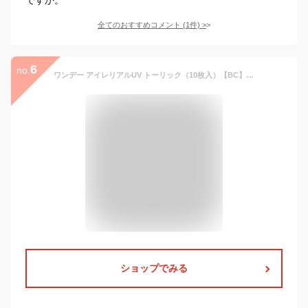
全てのおすすめコメント
(
1
件)
>
6
no.
ワンデー アイレリアルUV トーリック（10枚入）【BC】8.6【カラー】ブラウン【乱視度数】-1.25【乱視軸】180【PWR】-5.00
ショップでみる