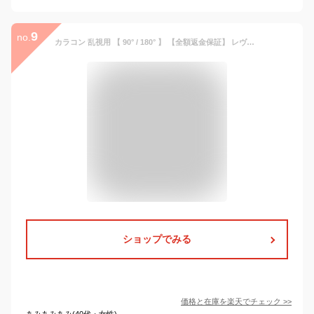
9
no.
カラコン 乱視用 【 90° / 180° 】 【全額返金保証】 レヴィア トーリック 1day サークル 1箱10枚入り ReVIA toric 乱視用コンタクトワンデー 90度 / 180度 乱視 カラコン 乱視カラコン 乱視用 ワンデー カラーコンタクトレンズ 送料無料(ネコポス)
ショップでみる
価格と在庫を
楽天
でチェック
>>
あみあみあみ(40代・女性)