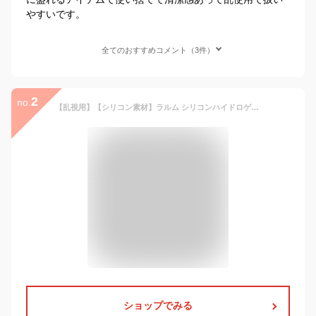
やすいです。
全てのおすすめコメント（3件）
2
no.
【乱視用】【シリコン素材】ラルム シリコンハイドロゲル WモイストUV トーリック (1箱10枚入り)( 乱視カラコン 乱視用カラコン 乱視 カラコン シリコン シリコーン シリコンカラコン 度あり 度なし 1day ワンデー カラコンワンデー LARME )【池田エライザ】
ショップでみる