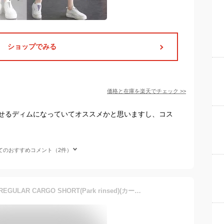
ショップでみる
価格と在庫を
楽天
でチェック
>>
せるディムになっていてオススメかと思いますし、コス
てのおすすめコメント（2件）
【50%OFF】Carhartt WIP REGULAR CARGO SHORT(Park rinsed)(カーハートワークインプログレス レギュラー カーゴ ショーツ)【メンズ レディース】【ハーフパンツ ショートパンツ 短パン カーゴタイプ】【24SS】