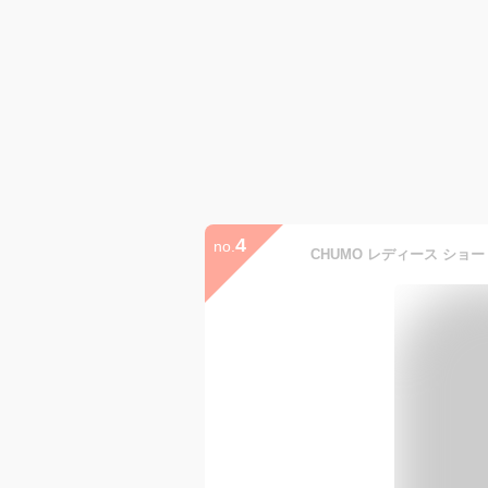
4
no.