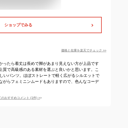
ショップでみる
価格と在庫を
楽天
でチェック
>>
かったら着丈は長めで脚があまり見えない方が上品です
上質で高級感のある素材を選ぶと良いかと思います。こ
美しいパンツ。ほぼストレートで軽く広がるシルエットで
ながらフェミニンムードもありますので、色んなコーデ
てのおすすめコメント
(
1
件)
>