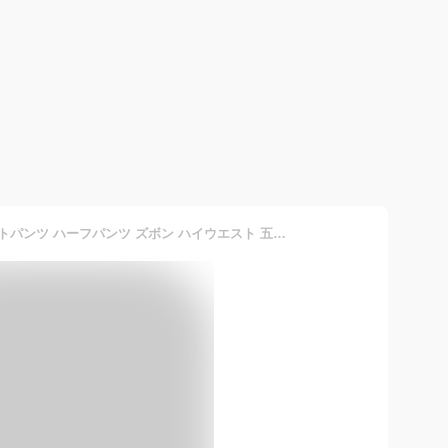
CHUMO レディース ショートパンツ ハーフパンツ ズボン ハイウエスト 五分丈 ストレート ワイド おしゃれ 気質 きれいめ カジュアル 通勤 オフィス 夏 (グレー,M)