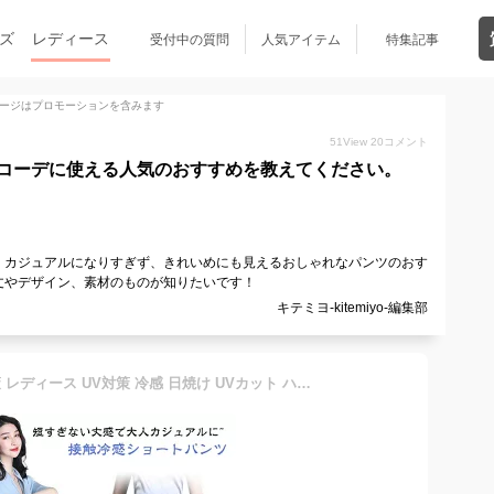
ズ
レディース
受付中の質問
人気アイテム
特集記事
ージはプロモーションを含みます
51
View
20
コメント
コーデに使える人気のおすすめを教えてください。
。カジュアルになりすぎず、きれいめにも見えるおしゃれなパンツのおす
丈やデザイン、素材のものが知りたいです！
キテミヨ-kitemiyo-編集部
日焼け対策 冷感 紫外線対策 レディース UV対策 冷感 日焼け UVカット ハーフパンツ 紫外線 ハーフパンツ 接触冷感 吸水速乾 レディース 紫外線カット パンツ 洗える 美脚パンツ 半ズボン ボトムス ハイウェスト Aライン