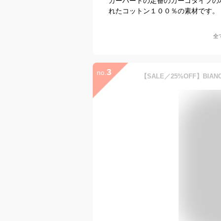
カーハートの定番のカーゴタイプの
れたコットン１００％の素材です。
全
3
no.