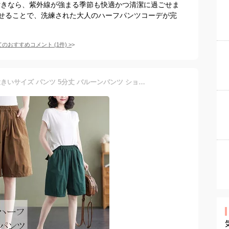
付きなら、紫外線が強まる季節も快適かつ清潔に過ごせま
せることで、洗練された大人のハーフパンツコーデが完
てのおすすめコメント
(
1
件)
>
ハーフパンツ レディース 大きいサイズ パンツ 5分丈 バルーンパンツ ショートパンツ 膝丈 半ズボン 短パン ウエストゴム ショーパン サマーパンツ 五分丈パンツ ガウチョ 春 夏 ゆったり カジュアル 体型カバー ボトムス グリーン ブラック