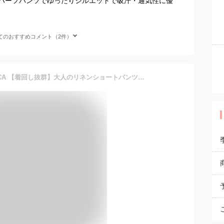
ハーフパンツでゆったりシルエットで吸汗・通気性に優
てのおすすめコメント（2件）
【SALE／25%OFF】BIANCA 【着回し抜群】大人のリネンショートパンツ ビアンカ パンツ その他のパンツ ブラック ベージュ【送料無料】