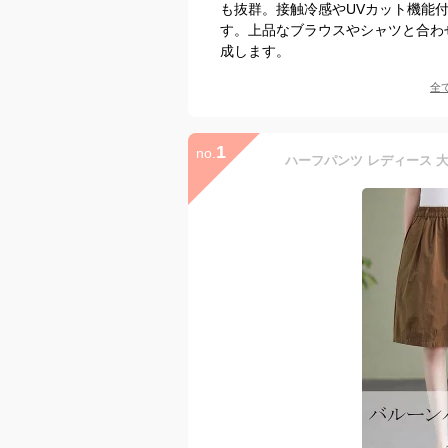
も抜群。接触冷感やUVカット機能
す。上品なブラウスやシャツと合わ
成します。
全
1
no.