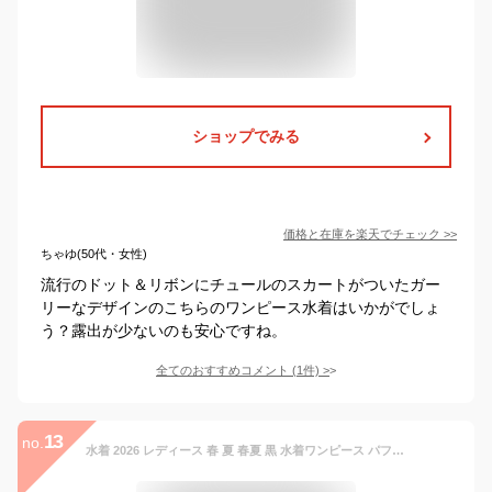
ショップでみる
価格と在庫を
楽天
でチェック
>>
ちゃゆ(50代・女性)
流行のドット＆リボンにチュールのスカートがついたガー
リーなデザインのこちらのワンピース水着はいかがでしょ
う？露出が少ないのも安心ですね。
全てのおすすめコメント
(
1
件)
>
13
no.
水着 2026 レディース 春 夏 春夏 黒 水着ワンピース パフスリーブ 無地 水着 ワンピース スイムウエア レディース水着 ブラック 大きい 大人用 女性 ママ用 海 プール リゾート 大人 M L OL