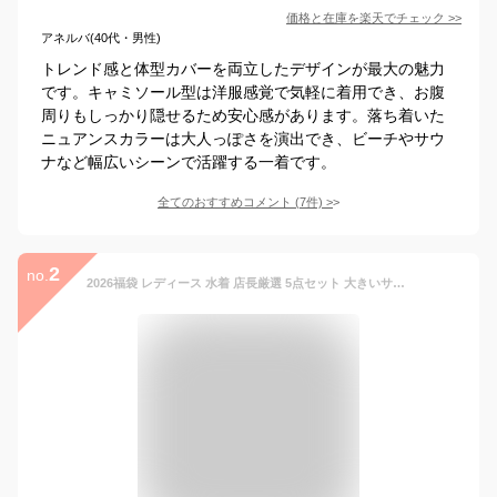
価格と在庫を
楽天
でチェック
>>
アネルバ(40代・男性)
トレンド感と体型カバーを両立したデザインが最大の魅力
です。キャミソール型は洋服感覚で気軽に着用でき、お腹
周りもしっかり隠せるため安心感があります。落ち着いた
ニュアンスカラーは大人っぽさを演出でき、ビーチやサウ
ナなど幅広いシーンで活躍する一着です。
全てのおすすめコメント
(
7
件)
>
2
no.
2026福袋 レディース 水着 店長厳選 5点セット 大きいサイズあり お楽しみ どきどき おしゃれ かわいい 体型カバー 華やか コーデ ビーチ プール 海 川 アウトドア リゾート バカンス ビキニ ワンピース サロペット タンキニ バンドゥ フィットネス 即日発送