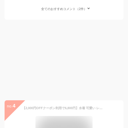
全てのおすすめコメント（2件）
4
no.
【2,000円OFFクーポン利用で6,800円】水着 可愛い レディース タンキニ 水着 レディース 体型カバー 2026新色登場 長袖シャツ ハーフパンツ 4点セット ビキニ セパレート 無地 ビスチェ風 黒 20代 30代 40代 ママ水着 大人 二の腕 太もも