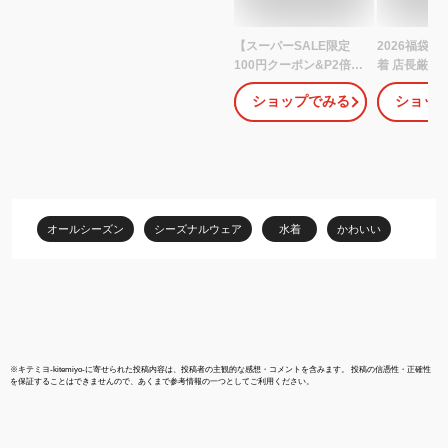
【スーパーSALE限定
2026福袋 
100円クーポン&P2倍】
着 店長厳選 
大人気キャミ水着 3点セ
大きいサイズ
ショップでみる
ショッ
ット 【ランキング1位 送
しみ どきど
料無料 レビューで100円
かわいい 体
クーポン】老舗水着ブラ
やか コーデ 
ンド M L LL レディース
ル 海 川 ア
水着 ビキニ パープル カ
ート バカンス
ーキ モカ ピンク 大人可
ンピース サ
愛いかわいい セパレー
ンキニ バン
オールシーズン
シーズナルウェア
水着
かわいい
ト 体型カバー ブラック
トネス 即日
サウナ 大学生
※
キテミヨ-kitemiyo-
に寄せられた投稿内容は、投稿者の主観的な感想・コメントを含みます。 投稿の信憑性・正確性
を保証することはできませんので、あくまで参考情報の一つとしてご利用ください。