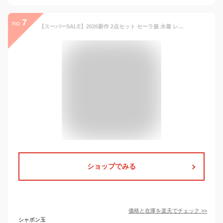
7
no.
【スーパーSALE】2026新作 2点セット セーラ服 水着 レディース 夢 かわいい ゆめ萌 ママ水着 コスプレ 地雷系 韓国系 原宿 可愛い 夏季 セクシー ビキニ 体型カバー 痩せ 盛れる 春夏 新婚旅行 温泉 海辺 リゾート プール 女の子 学生 水着 ミニスカ—ト swimm
ショップでみる
価格と在庫を
楽天
でチェック
>>
シャボン玉