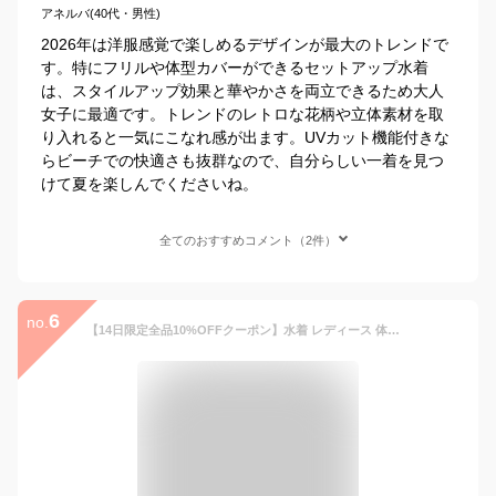
アネルバ(40代・男性)
2026年は洋服感覚で楽しめるデザインが最大のトレンドで
す。特にフリルや体型カバーができるセットアップ水着
は、スタイルアップ効果と華やかさを両立できるため大人
女子に最適です。トレンドのレトロな花柄や立体素材を取
り入れると一気にこなれ感が出ます。UVカット機能付きな
らビーチでの快適さも抜群なので、自分らしい一着を見つ
けて夏を楽しんでくださいね。
全てのおすすめコメント（2件）
6
no.
【14日限定全品10%OFFクーポン】水着 レディース 体型カバー水着 ビキニ クロップド丈 3点セット 10代 20代 30代 40代 ママ水着 かわいい おしゃれ セパレート 白 シースルートップス クロスブラ ティアードスカート パンツ一体型スカート 二の腕 ウエスト