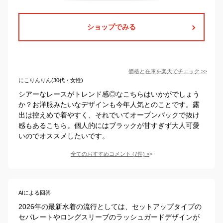
ショップでみる
価格と在庫を
楽天
でチェック
>>
にこりんりん(30代・女性)
シアーなレースがトレンド感◎なこちらはいかがでしょう
か？お洋服みたいなデザインも今年人気とのことです。露
出は控えめで着やすく、それでいてオープンバックで抜け
感もあるこちら。個人的にはブラックが甘すぎず大人可愛
いのでオススメしたいです。
全てのおすすめコメント
(
7
件)
>
AIによる回答
2026年の最新水着の流行としては、セットアップタイプの
セパレートやロングスリーブのラッシュガードデザインが