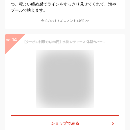
つ、程よい締め感でラインをすっきり見せてくれて、海や
プールで映えます。
全てのおすすめコメント
(
1
件)
>
14
no.
【クーポン利用で4,980円】水着 レディース 体型カバー水着 ワンピース水着 トップス 2点セット 2026新色登場 2way レースアップ水着 長袖 二の腕カバー 無地 パッドあり グレー ピンク ブラック ミント ママ水着 ミセス オトナ女子 大人可愛い
ショップでみる