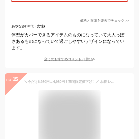
価格と在庫を
楽天
でチェック
>>
あやなみ(20代・女性)
体型がカバーできるアイテムのものになっていて大人っぽ
さあるものになっていて過ごしやすいデザインになってい
ます。
全てのおすすめコメント
(
1
件)
>
15
no.
＼今だけ6,980円→4,980円！期間限定値下げ！／ 水着 レディース 体型カバー タンキニ 3点セット キャミ水着 ショートパンツ セット 水着ママ 2026新色登場 体型カバー水着 ハーフパンツ セパレート キャミソール タンキニ水着 可愛い