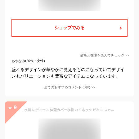
ショップでみる
価格と在庫を
楽天
でチェック
>>
あやなみ(20代・女性)
盛れるデザインが華やかに見えるものになっていてデザイ
ンもバリエーションも豊富なアイテムになっています。
全てのおすすめコメント
(
3
件)
>
9
no.
水着 レディース 体型カバー水着 ハイネック ビキニ スカート 2点セット ママ水着 20代 30代 40代 オトナ女子 レース 無地 上下別柄 フレア バックシャン かわいい セクシー パッド付き 小胸 バスト 盛れる