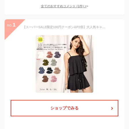
全てのおすすめコメント
(
1
件)
>
1
no.
【スーパーSALE限定100円クーポン&P2倍】大人気キャミ水着 3点セット 【ランキング1位 送料無料 レビューで100円クーポン】老舗水着ブランド M L LL レディース水着 ビキニ パープル カーキ モカ ピンク 大人可愛いかわいい セパレート 体型カバー ブラック サウナ 大学生
ショップでみる