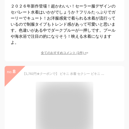
２０２６年新作登場！超かわいい！セーラー服デザインの
セパレート水着はいかがでしょうか？フリルたっぷりでガ
ーリーでキュート！お洋服感覚で着られる水着が流行って
いるので制服タイプもトレンド感があって可愛いと思いま
す。色違いがある中でダークブルーが一押しです。プール
や海水浴で注目の的になりそう！映える水着になります
よ。
全てのおすすめコメント
(
1
件)
>
8
no.
【1,782円★クーポンで】 ビキニ 水着 セクシー ビキニ バンドゥ レディース 2点セット 無地 ビキニセット バスト 盛れる ホルターネック ワイヤービキニ スイムウエア クロス 大人 セクシー 可愛い 黒 チェック ギャル 小胸 大きい 女性 海 プール スポーツ 大人 M L XL LL