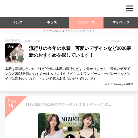
メンズ
キッズ
レディース
マイページ
本ページはプロモーションを含みます
最終更新日：2026/08/06
119
View
22
コメント
決定
流行りの今年の水着｜可愛いデザインなど2026最
新のおすすめを探しています！
水着を新調したいのですが今年の水着の流行りがよく分かりません。可愛いデザイ
ンなど2026最新のおすすめはありますか？ビキニやワンピース、セパレートなどタ
イプは問わないので、トレンド感のあるものだと嬉しいです！
キテミヨ-kitemiyo-編集部
Pick
【14日限定全品10%OFFクーポン】水着 レディース 体型カバー水着 ビキニ クロップド丈 3点セット 10代 20代 30代 40代 ママ水着 かわいい おしゃれ セパレート 白 シースルートップス クロスブラ ティアードスカート パンツ一体型スカート 二の腕 ウエスト
Up