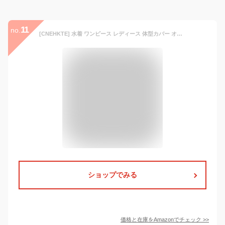
11
no.
[CNEHKTE] 水着 ワンピース レディース 体型カバー オールインワン 大きいサイズ 長袖 前開き ハイウエスト リボン イムウェア 胸パッド付き フレア 可愛い 日焼け止め 水陸両用 ビーチ プール 温泉
ショップでみる
価格と在庫を
Amazon
でチェック
>>