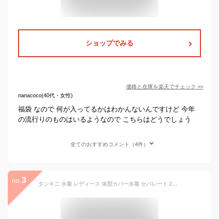
ショップでみる
価格と在庫を
楽天
でチェック
>>
nanacoco(40代・女性)
福袋 なので 何が入ってるかはわかんないんですけど 今年
の流行りのものはいるようなので こちらはどうでしょう
全てのおすすめコメント（4件）
3
no.
タンキニ 水着 レディース 体型カバー水着 セパレート 2点セット 大きいサイズ 2026新色登場 ノースリーブ ブラ一体型トップス ハイウエスト ショーツ 深め お腹 ウエスト ヒップ カバーアップ ブラトップ ショーツ 水陸両用 インナー【一部予約販売】