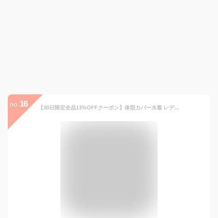
16
no.
【30日限定全品13%OFFクーポン】体型カバー水着 レディース ハイネック 水着 ビキニ ママ水着 2点セット 20代 30代 40代 50代 ミセス オトナ女子 ショートパンツ フレア 小胸 バスト 盛れる セクシー バックシャン 無地 レース バッククロスデザイン