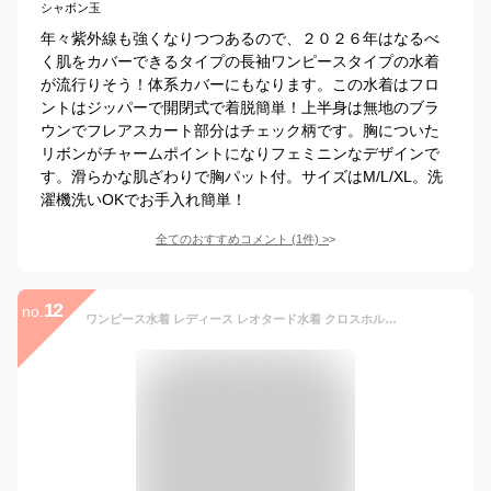
シャボン玉
年々紫外線も強くなりつつあるので、２０２６年はなるべ
く肌をカバーできるタイプの長袖ワンピースタイプの水着
が流行りそう！体系カバーにもなります。この水着はフロ
ントはジッパーで開閉式で着脱簡単！上半身は無地のブラ
ウンでフレアスカート部分はチェック柄です。胸についた
リボンがチャームポイントになりフェミニンなデザインで
す。滑らかな肌ざわりで胸パット付。サイズはM/L/XL。洗
濯機洗いOKでお手入れ簡単！
全てのおすすめコメント
(
1
件)
>
12
no.
ワンピース水着 レディース レオタード水着 クロスホルター オールインワン ハイレッグ シアスカート ロリータ風 バックシャン かわいい レースアップ フリル 透け素材 水玉 ドット リボン 水着 半袖 着?せ 撮影 プール ビーチ ピンク ブラック S M L ec100t2t2l9