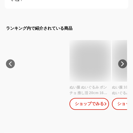
ランキング内で紹介されている商品
ぬい服 ぬいぐるみ ポン
ぬい服 10c
チョ 推し活 20cm 16cm
ぬいぐるみ 服
12cm 10cm 動物 クマ
ぷちニット ニ
ショップでみる
ショッ
ウサギ パンダ 猫 犬 ネコ
小さい コス
イヌ コスチューム 着せ
いぐるみ用 
替え アニマル 推しマス
着せ替え 洋服
コット ヲタ活 オタク ア
し活グッズ 
イドル オタ活 グッズ お
ドル グッズ 
しゃれ かわいい Mサイ
ゃれ キダルト