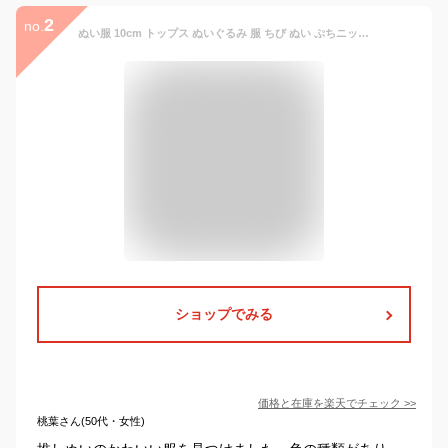
2
no.
ぬい服 10cm トップス ぬいぐるみ 服 ちび ぬい ぷちニット ニット 11cm 小さい コスチューム ぬいぐるみ用 ドール 人形 着せ替え 洋服 ぬい活 推し活グッズ オタク アイドル グッズ 専門店 おしゃれ キダルト 可愛い エタモ etamo
ショップでみる
価格と在庫を
楽天
でチェック
>>
桃葉さん(50代・女性)