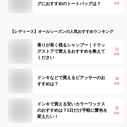
グにおすすめのトートバッグは？
回答
【レディース】
オールシーズン
の人気おすすめランキング
香りが長く残るシャンプー｜ドラッ
11
グストアで買えるおすすめを教えて
回答
ください
ドンキなどで買えるピアッサーのお
39
すすめは？
回答
ドンキで買える安いカラーワックス
25
のおすすめは？1日だけ手軽に髪色を
回答
変えたい！