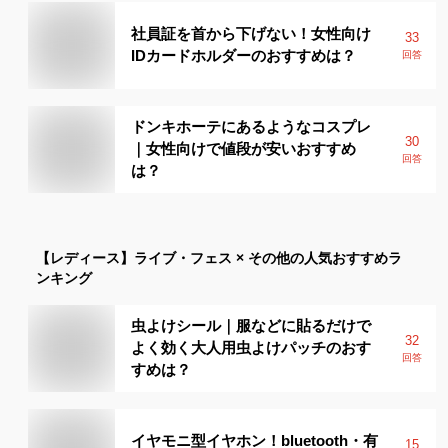
社員証を首から下げない！女性向け
33
IDカードホルダーのおすすめは？
回答
ドンキホーテにあるようなコスプレ
30
｜女性向けで値段が安いおすすめ
回答
は？
【レディース】
ライブ・フェス × その他
の人気おすすめラ
ンキング
虫よけシール｜服などに貼るだけで
32
よく効く大人用虫よけパッチのおす
回答
すめは？
イヤモニ型イヤホン！bluetooth・有
15