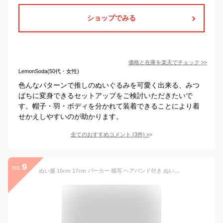
ショップでみる
価格と在庫を
楽天
でチェック
>>
LemonSoda(50代・女性)
色んなパターンで推しのぬいぐるみを可愛く出来る、みつ
ばちに変身できるセットアップをご検討いただきたいで
す。帽子・羽・ボディを分かれて装着できることにより着
せかえしやすいのが助かります。
全てのおすすめコメント
(
3
件)
>
9
no.
ぬい服 15cm 17cm パーカー 猫耳 ヘアバンド付き ぬいぐるみ 服 Labubu ラブブ コスチューム ぬいぐるみ用 12cm 13cm 人形 着せ替え 洋服 ぬい ぬい活 推し活グッズ オタク オタ活 ヲタ活 グッズ 専門店 おしゃれ 可愛い キダルト ギフト エタモ etamo