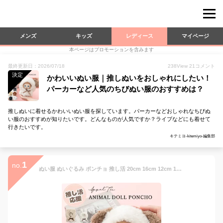
メンズ
キッズ
レディース
マイページ
本ページはプロモーションを含みます
最終更新日：2026/07/18
238
View
21
コメント
決定
かわいいぬい服｜推しぬいをおしゃれにしたい！
パーカーなど人気のちびぬい服のおすすめは？
推しぬいに着せるかわいいぬい服を探しています。パーカーなどおしゃれなちびぬ
い服のおすすめが知りたいです。どんなものが人気ですか？ライブなどにも着せて
行きたいです。
キテミヨ-kitemiyo-編集部
1
no.
ぬい服 ぬいぐるみ ポンチョ 推し活 20cm 16cm 12cm 10cm 動物 クマ ウサギ パンダ 猫 犬 ネコ イヌ コスチューム 着せ替え アニマル 推しマスコット ヲタ活 オタク アイドル オタ活 グッズ おしゃれ かわいい Mサイズ Lサイズ プレゼント ギフト