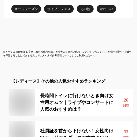
ズ Lサイズ プレゼント
タモ etamo
オールシーズン
ライブ・フェス
その他
かわいい
ギフト
※
キテミヨ-kitemiyo-
に寄せられた投稿内容は、投稿者の主観的な感想・コメントを含みます。 投稿の信憑性・正確性
を保証することはできませんので、あくまで参考情報の一つとしてご利用ください。
【レディース】
その他
の人気おすすめランキング
長時間トイレに行けないとき向け女
26
性用オムツ｜ライブやコンサートに
回答
人気のおすすめは？
社員証を首から下げない！女性向け
33