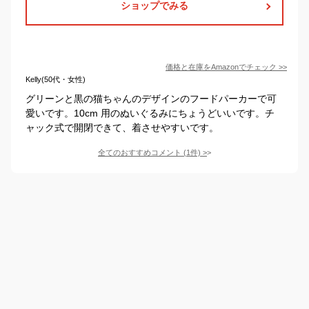
ショップでみる
価格と在庫を
Amazon
でチェック
>>
Kelly(50代・女性)
グリーンと黒の猫ちゃんのデザインのフードパーカーで可
愛いです。10cm 用のぬいぐるみにちょうどいいです。チ
ャック式で開閉できて、着させやすいです。
全てのおすすめコメント
(
1
件)
>