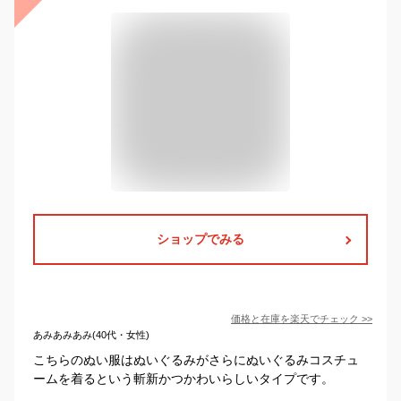
ショップでみる
価格と在庫を
楽天
でチェック
>>
あみあみあみ(40代・女性)
こちらのぬい服はぬいぐるみがさらにぬいぐるみコスチュ
ームを着るという斬新かつかわいらしいタイプです。