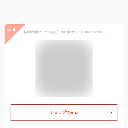
4
no.
【期間限定クーポンあり】 ぬい服 ポンチョ 10cm 11cm 12cm ぬいぐるみ 服 ちび マジックテープ てるてる アニマル イヌ ネコ クマ ヒツジ 動物 コスチューム 着せ替え 洋服 ぬい 持ち運び ぬい活 推し活グッズ グッズ 専門店 可愛い キダルト ギフト エタモ etamo
ショップでみる