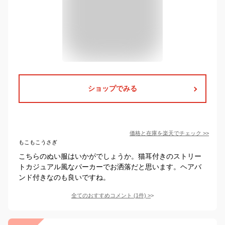
ショップでみる
価格と在庫を
楽天
でチェック
>>
もこもこうさぎ
こちらのぬい服はいかがでしょうか。猫耳付きのストリー
トカジュアル風なパーカーでお洒落だと思います。ヘアバ
ンド付きなのも良いですね。
全てのおすすめコメント
(
1
件)
>