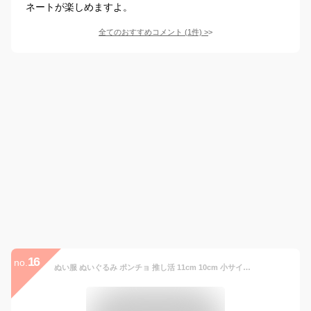
ネートが楽しめますよ。
全てのおすすめコメント
(
1
件)
>
16
no.
ぬい服 ぬいぐるみ ポンチョ 推し活 11cm 10cm 小サイズ sサイズ 動物 クマ ウサギ 猫 ネコ コスチューム 着せ替え アニマル 推しマスコット ヲタ活 オタク アイドル オタ活 グッズ おしゃれ かわいい プレゼント ギフト