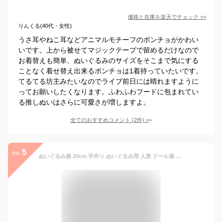
価格と在庫を
楽天
でチェック
>>
りんくる(40代・女性)
うさ耳やねこ耳などアニマルモチーフのポンチョがかわい
いです。上から被せてマジックテープで留めるだけなので
お着替えも簡単、ぬいぐるみのサイズをそこまで気にする
ことなく着せ替え出来るポンチョは1着持っていたいです。
てるてる坊主みたいなのでライブ前日には晴れますように
ってお願いしたくなります。ふわふわフードに包まれてい
る推しぬいはさらに可愛さが増しますよ。
全てのおすすめコメント
(
2
件)
>
5
no.
ぬいぐるみ服 20cm 手作り ぬいぐるみ用 人形 ドール服 学院風ぬい服4点セット ベスト シャツ リボン パンツ (グレー,20cm) [並行輸入品]