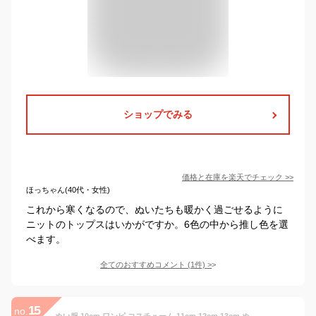
ショップでみる
価格と在庫を
楽天
でチェック
>>
ほっちゃん(40代・女性)
これから寒くなるので、ぬいたちも暖かく過ごせるように
ニットのトップスはいかがですか。6色の中から推し色を選
べます。
全てのおすすめコメント
(
1
件)
>
15
no.
ぬい服 10cm ワンピ コスチューム 11cm 12cm 13cm ぬいぐるみ 服 ちび バニー うさぎ シスター ワンピース スタイ マジックテープ 15cm 17cm 20cm ぬいぐるみ用 着せ替え 洋服 ぬい活 キダルト ぬい 専門店 推し活グッズ グッズ おしゃれ 可愛い エタモ etamo