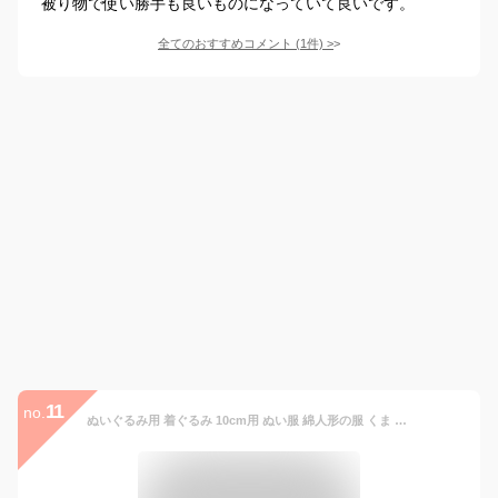
被り物で使い勝手も良いものになっていて良いです。
全てのおすすめコメント
(
1
件)
>
11
no.
ぬいぐるみ用 着ぐるみ 10cm用 ぬい服 綿人形の服 くま 茶色 ブラウン ジートリガー(G triger) 推しぬい用 [並行輸入品]