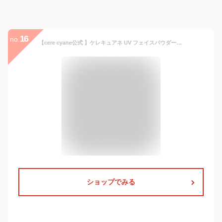
16
no.
【cere cyane公式 】ケレキュアネ UV フェイスパウダー 8g 【 SPF50+ PA++++ 】 UVパウダー uv uvケア uvカット 日焼け止めパウダー 日焼け止め フェイスパウダー ルースパウダー メイク直し 化粧直し 紫外線カット 【 送料無料 代引無料】
ショップでみる