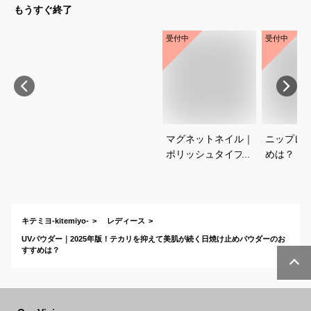
もうすぐ終了
受付中
受付中
マグネットネイル｜
ニップレ
ポリッシュタイプで
めは？
おすすめは？
キテミヨ-kitemiyo-
レディース
UVパウダー｜2025年版！テカリを抑えて美肌が続く日焼け止めパウダーのお
すすめは？