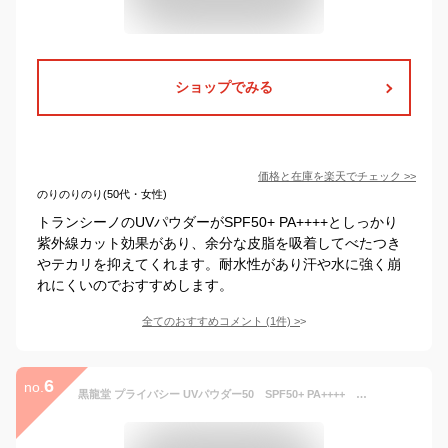
ショップでみる
価格と在庫を
楽天
でチェック
>>
のりのりのり(50代・女性)
トランシーノのUVパウダーがSPF50+ PA++++としっかり
紫外線カット効果があり、余分な皮脂を吸着してべたつき
やテカリを抑えてくれます。耐水性があり汗や水に強く崩
れにくいのでおすすめします。
全てのおすすめコメント
(
1
件)
>
6
no.
黒龍堂 プライバシー UVパウダー50 SPF50+ PA++++ テカリブロック 透明パウダー（4901477705435 ）※パッケージ変更の場合あり 日焼け止め