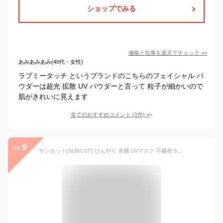
ショップでみる
価格と在庫を
楽天
でチェック
>>
あみあみあみ(40代・女性)
ラブミータッチ というブランドのこちらのフェイシャル パ
ウダーは超光 拡散 UV パウダーと言って 粒子が細かいので
肌がきれいに見えます
全てのおすすめコメント
(
1
件)
>
9
no.
サンカット(SUNCUT) ひんやり 冷感 UVマスク 不織布 5枚入 ＆ プライバシー(PRIVACY) メイクの上からUVカット UVパウダー50 3.5g コーセーコスメポート(KOSE COSMEPORT) 黒龍堂(kokuryudo)【送料無料(北海道除く)】