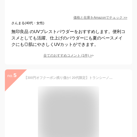
価格と在庫を
Amazon
でチェック
>>
さんまる(40代・女性)
無印良品 のUVプレストパウダーをおすすめします。便利コ
スメとしても活躍、仕上げのパウダーにも夏のベースメイ
クにも◎肌にやさしくUVカットができます。
全てのおすすめコメント
(
1
件)
>
5
no.
【300円オフクーポン残り僅か! 20代限定】トランシーノ 薬用UVパウダーEX 11g(レフィル/つめかえ用)【医薬部外品】 SPF50+ PA++++ 【メール便送料無料】(6059798)