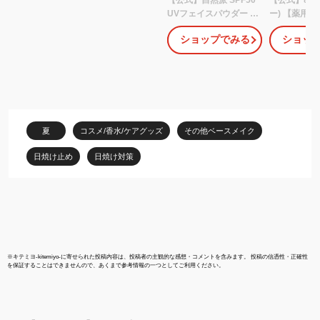
UVフェイスパウダー 毛
ー) 【薬用
穴隠し 溶け込む 透明感
ウダー【医
ショップでみる
ショッ
しっとり滑らか乾燥しな
and be 河
い SPF50 PA+++ トーン
裕介 メイク
アップ 艶肌 ルース 日焼
ティスト
け止めパウダー 毛穴レ
ス テカリくすみ予防ビ
タミンC誘導体 フィニッ
シングパウダー
夏
コスメ/香水/ケアグッズ
その他ベースメイク
日焼け止め
日焼け対策
※
キテミヨ-kitemiyo-
に寄せられた投稿内容は、投稿者の主観的な感想・コメントを含みます。 投稿の信憑性・正確性
を保証することはできませんので、あくまで参考情報の一つとしてご利用ください。