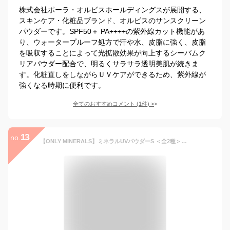
株式会社ポーラ・オルビスホールディングスが展開する、
スキンケア・化粧品ブランド、オルビスのサンスクリーン
パウダーです。SPF50＋ PA++++の紫外線カット機能があ
り、ウォータープルーフ処方で汗や水、皮脂に強く、皮脂
を吸収することによって光拡散効果が向上するシーバムク
リアパウダー配合で、明るくサラサラ透明美肌が続きま
す。化粧直しをしながらＵＶケアができるため、紫外線が
強くなる時期に便利です。
全てのおすすめコメント
(
1
件)
>
13
no.
【ONLY MINERALS】ミネラルUVパウダーS ＜全2種＞｜オンリーミネラル フェイスパウダー メイク直し UV SPF50 冷感 ひんやり さらさら 保湿 低刺激 トーンアップ ツヤ肌 乾燥 シリコンフリー パラベンフリー 紫外線吸収剤フリー ナチュラル ベージュ アイスブルー