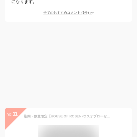
になります。
全てのおすすめコメント
(
1
件)
>
11
no.
期間・数量限定【HOUSE OF ROSE/ハウスオブローゼ】サラライト クールUVパウダー【ノンケミカル処方/日焼け止めフェイスパウダー】【涼感/UVカット機能/SPF15 PA++/化粧崩れ防止/ソフトフォーカス効果/首筋/デコルテ】フェースパウダー[7821-2]