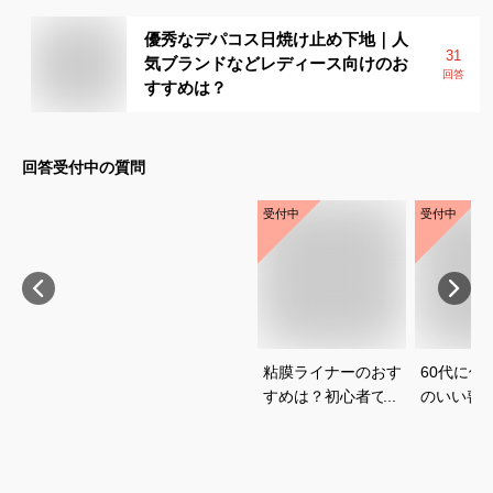
優秀なデパコス日焼け止め下地｜人
31
気ブランドなどレディース向けのお
回答
すすめは？
回答受付中の質問
受付中
受付中
粘膜ライナーのおす
60代に似
すめは？初心者でも
のいい喪
使いやすいアイテム
いて教え
を知りたいです