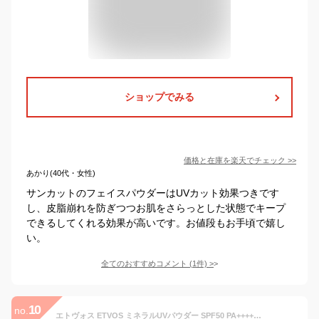
ショップでみる
価格と在庫を
楽天
でチェック
>>
あかり(40代・女性)
サンカットのフェイスパウダーはUVカット効果つきです
し、皮脂崩れを防ぎつつお肌をさらっとした状態でキープ
できるしてくれる効果が高いです。お値段もお手頃で嬉し
い。
全てのおすすめコメント
(
1
件)
>
10
no.
エトヴォス ETVOS ミネラルUVパウダー SPF50 PA++++ 5g フェイスカラー パウダー 父の日