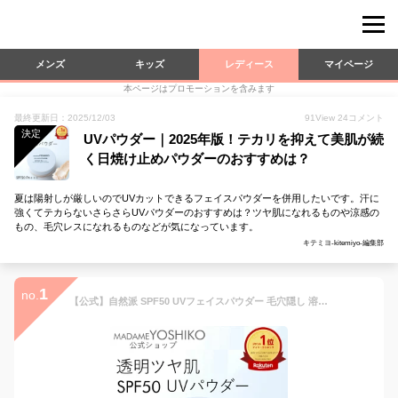
メンズ
キッズ
レディース
マイページ
本ページはプロモーションを含みます
最終更新日：2025/12/03
91
View
24
コメント
決定
UVパウダー｜2025年版！テカリを抑えて美肌が続
く日焼け止めパウダーのおすすめは？
夏は陽射しが厳しいのでUVカットできるフェイスパウダーを併用したいです。汗に
強くてテカらないさらさらUVパウダーのおすすめは？ツヤ肌になれるものや涼感の
もの、毛穴レスになれるものなどが気になっています。
キテミヨ-kitemiyo-編集部
1
no.
【公式】自然派 SPF50 UVフェイスパウダー 毛穴隠し 溶け込む 透明感 しっとり滑らか乾燥しない SPF50 PA+++ トーンアップ 艶肌 ルース 日焼け止めパウダー 毛穴レス テカリくすみ予防ビタミンC誘導体 フィニッシングパウダー