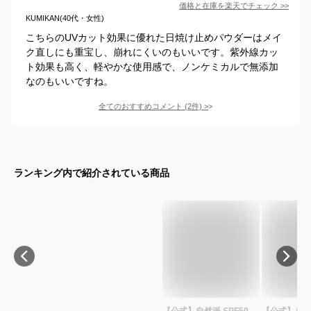
価格と在庫を
楽天
でチェック
>>
KUMIKAN(40代・女性)
こちらのUVカット効果に優れた日焼け止めパウダーはメイ
ク直しにも重宝し、崩れにくいのもいいです。紫外線カッ
ト効果も高く、軽やかな使用感で、ノンケミカルで無添加
なのもいいですね。
全てのおすすめコメント
(
2
件)
>
ランキング内で紹介されている商品
【公式】自然派 SPF50
【公式】&b