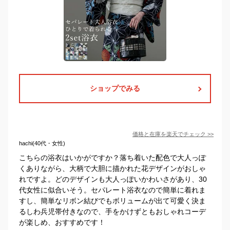
ショップでみる
価格と在庫を
楽天
でチェック
>>
hachi(40代・女性)
こちらの浴衣はいかがですか？落ち着いた配色で大人っぽ
くありながら、大柄で大胆に描かれた花デザインがおしゃ
れですよ。どのデザインも大人っぽいかわいさがあり、30
代女性に似合いそう。セパレート浴衣なので簡単に着れま
すし、簡単なリボン結びでもボリュームが出て可愛く決ま
るしわ兵児帯付きなので、手をかけずともおしゃれコーデ
が楽しめ、おすすめです！