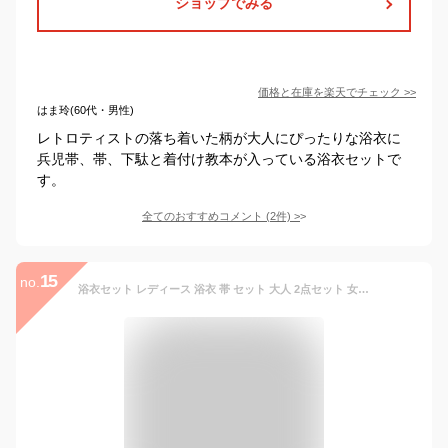
ショップでみる
価格と在庫を
楽天
でチェック
>>
はま玲(60代・男性)
レトロティストの落ち着いた柄が大人にぴったりな浴衣に
兵児帯、帯、下駄と着付け教本が入っている浴衣セットで
す。
全てのおすすめコメント
(
2
件)
>
15
no.
浴衣セット レディース 浴衣 帯 セット 大人 2点セット 女性 半幅帯 百合 ポピー 椿 紫陽花 花柄 ブルー グレー ネイビー 可愛い おしゃれ S フリー 2026新作 10代 20代 30代 40代 創美苑 送料無料