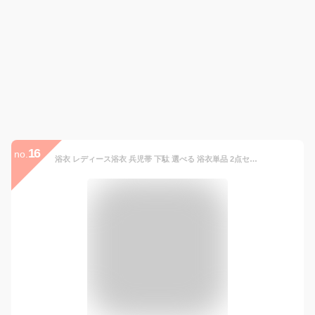
16
no.
浴衣 レディース浴衣 兵児帯 下駄 選べる 浴衣単品 2点セット 3点セット フリーサイズ x23 x50 | 簡単着付け 花火大会 花火 レディース 女性 綿 綿浴衣 ゆかた 帯浴衣セット 大人 大学生 高校生 帯 へこ帯 *