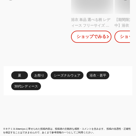
浴衣 単品 選べる柄 レデ
【期間限定
ィース フリーサイズ 浴
中】浴衣 3
衣単品 古典 花火 縞 スト
衣＋帯＋下駄
ショップでみる
ショッ
ライプ 赤 黒 白 生成り
ス フリーサ
アイボリー かっこいい
ット 古典 よ
女性 浴衣 eb252
の葉 赤 黒 白
イボリー か
性 浴衣セッ
夏
お祭り
シーズナルウェア
浴衣・甚平
30代レディース
※
キテミヨ-kitemiyo-
に寄せられた投稿内容は、投稿者の主観的な感想・コメントを含みます。 投稿の信憑性・正確性
を保証することはできませんので、あくまで参考情報の一つとしてご利用ください。