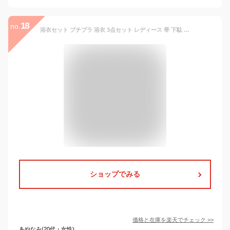
18
no.
浴衣セット プチプラ 浴衣 3点セット レディース 帯 下駄 兵児帯 セット ニュアンス 牡丹 椿 鈴蘭 紫陽花 金魚 ストライプ 小花 水彩 女性 大人 中学生 高校生 おしゃれ 人気 S フリー 翌日配送 創美苑 送料無料
ショップでみる
価格と在庫を
楽天
でチェック
>>
あやなみ(20代・女性)