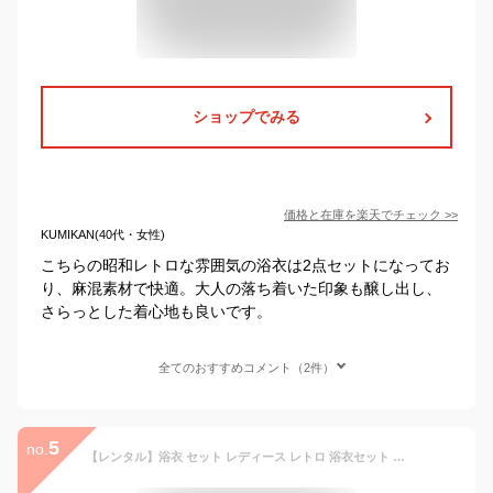
ショップでみる
価格と在庫を
楽天
でチェック
>>
KUMIKAN(40代・女性)
こちらの昭和レトロな雰囲気の浴衣は2点セットになってお
り、麻混素材で快適。大人の落ち着いた印象も醸し出し、
さらっとした着心地も良いです。
全てのおすすめコメント（2件）
5
no.
【レンタル】浴衣 セット レディース レトロ 浴衣セット 大人 4点セット 白 ホワイト 水色 青 ブルー 百合 ユリ 花 兵児帯 夏 クール ゆかた 女性 和服 往復送料無料【限定最大1000円クーポン配布中】