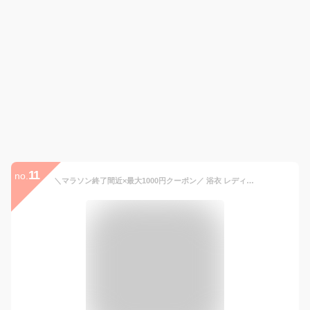
11
no.
＼マラソン終了間近×最大1000円クーポン／ 浴衣 レディース 単品 夏用 [夏日記] 女物 浴衣 レトロ花柄 変わり織 レトロ 古典柄 シック かっこいい 高見え 夏祭り 夕涼み 花火 おしゃれ 大人 レディース 女性★在庫限り★