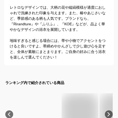
レトロなデザインでは、大柄の花や縦縞模様が適度におし
ゃれで洗練された印象を与えます。また、椿やあじさいな
ど、季節感のある柄も人気です。ブランドなら、
『Rirandture』や『ふりふ』、『KOE』などが、品よく華
やかなデザインの浴衣を展開しています。

地味すぎると感じる場合には、帯や小物でアクセントをつ
けると良いですよ。帯締めやかんざしで少し遊び心を足す
と、全体が素敵にまとまります。ご自身の好みに合う浴衣
を楽しんで選んでください！
ランキング内で紹介されている商品