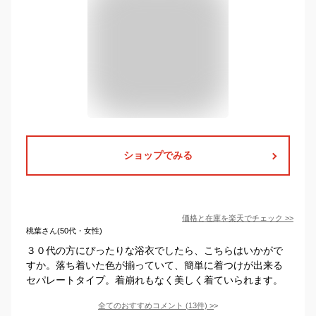
ショップでみる
価格と在庫を
楽天
でチェック
>>
桃葉さん(50代・女性)
３０代の方にぴったりな浴衣でしたら、こちらはいかがで
すか。落ち着いた色が揃っていて、簡単に着つけが出来る
セパレートタイプ。着崩れもなく美しく着ていられます。
全てのおすすめコメント
(
13
件)
>