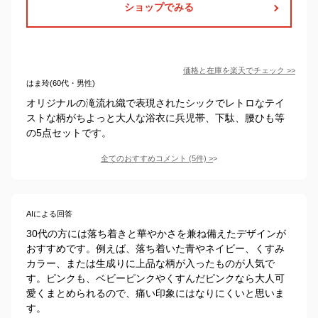
ショップでみる
価格と在庫を
楽天
でチェック
>>
はま玲(60代・男性)
オリジナルの滝流れ織で表現されたシックでレトロなテイ
ストな柄がちよっと大人な浴衣に兵児帯、下駄、腰ひも等
の5点セットです。
全てのおすすめコメント
(
5
件)
>
AIによる回答
30代の方には落ち着きと華やかさを兼ね備えたデザインが
おすすめです。例えば、落ち着いた青やネイビー、くすみ
カラー、または生成りに上品な柄が入ったものが人気で
す。ピンクも、ベビーピンクやくすんだピンクなら大人可
愛くまとめられるので、痛い印象にはなりにくいと思いま
す。
