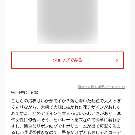
ショップでみる
価格と在庫を
楽天
でチェック
>>
hachi(40代・女性)
こちらの浴衣はいかがですか？落ち着いた配色で大人っぽ
くありながら、大柄で大胆に描かれた花デザインがおしゃ
れですよ。どのデザインも大人っぽいかわいさがあり、30
代女性に似合いそう。セパレート浴衣なので簡単に着れま
すし、簡単なリボン結びでもボリュームが出て可愛く決ま
るしわ兵児帯付きなので、手をかけずともおしゃれコーデ