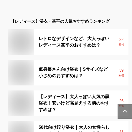
【レディース】
浴衣・甚平
の人気おすすめランキング
レトロなデザインなど、大人っぽい
32
レディース甚平のおすすめは？
回答
低身長さん向け浴衣｜Sサイズなど
39
小さめのおすすめは？
回答
【レディース】大人っぽい人気の黒
26
浴衣！安いけど高見えする柄のおす
回答
すめは？
50代向け絞り浴衣｜大人の女性らし
11