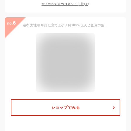
全てのおすすめコメント
(
1
件)
>
6
no.
浴衣 女性用 単品 仕立て上がり 綿100％ えんじ色 麻の葉柄 フリーサイズ 適合身長160-170cm 新品（株）安田屋 NO43434
ショップでみる