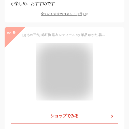
が楽しめ、おすすめです！
全てのおすすめコメント
(
1
件)
>
9
no.
[きもの三作] 綿紅梅 浴衣 レディース siy 単品 ゆかた 花柄 レトロ 高級 (siy43)
ショップでみる