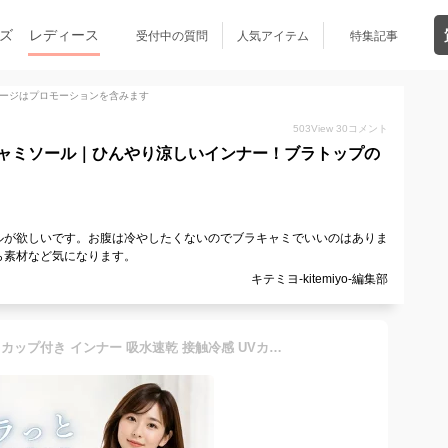
ズ
レディース
受付中の質問
人気アイテム
特集記事
ージはプロモーションを含みます
503
View
30
コメント
ャミソール｜ひんやり涼しいインナー！ブラトップの
ルが欲しいです。お腹は冷やしたくないのでブラキャミでいいのはありま
ら素材など気になります。
キテミヨ-kitemiyo-編集部
キャミソール タンクトップ カップ付き インナー 吸水速乾 接触冷感 UVカット ブラトップ アンダーゴムなし 締め付けない アンダーフリー ストレッチ グレー モカ ブラック M L LL ノンワイヤーブラ ワイヤレスブラ ゆるやかインナー カップ付 【送料無料】