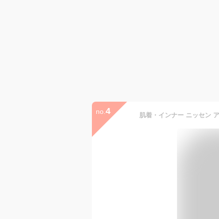
4
no.