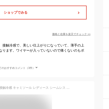
ショップでみる
価格と在庫を
楽天
でチェック
>>
、接触冷感で、美しい仕上がりになっていて、薄手の上
なります。ワイヤーが入っていないので痛くないのもポ
てのおすすめコメント（3件）
汗取りインナーカップ付き 接触冷感 キャミソール レディース シームレス SEA BREEZE シーブリーズ ノンワイヤー インナー キャミ 汗ジミ 汗染み 汗じみ防止 抗菌 防臭加工 吸水速乾 冷感 冷んやり インナーシャツ トップス 下着 脇汗