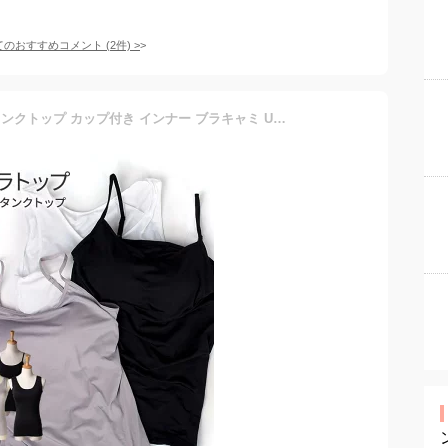
てのおすすめコメント
(
2
件)
>
ブラトップ キャミソール タンクトップ カップ付き インナー ブラキャミ UV対策 美バスト 接触冷感 肌着 下着 ワイヤーなし 肩紐調節可能アジャスター付き キャミ ブラタンク ノンワイヤー 婦人 ● oth-la-in-1515 メール便で送料無料