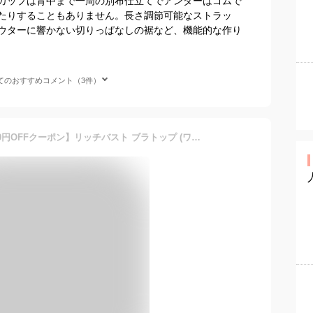
カップは背中まで一周の別布仕立てでアンダーはゴムで
たりすることもありません。長さ調節可能なストラッ
ウターに響かない切りっぱなしの裾など、機能的な作り
てのおすすめコメント（3件）
【対象ブラトップ2枚目1500円OFFクーポン】リッチバスト ブラトップ (ワイヤー入り)(下着 レディース 女性 ブラキャミ キャミソール カップ付き 谷間 盛ブラ 盛れる ベアトップ カップ付きキャミソール カップ付きインナー ブラ付きインナー 接触冷感 クール 涼しいブラ 夏)