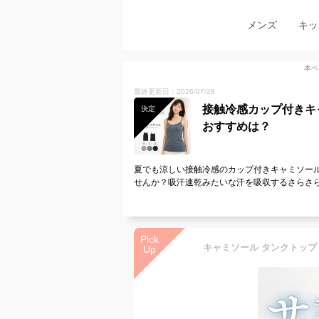
メンズ
キッ
本ペ
最終更新日：2026/07/28
接触冷感カップ付きキ
決定
おすすめは？
夏でも涼しい接触冷感のカップ付きキャミソー
せんか？吸汗速乾みたいな汗を吸収するさらさ
Pick
Up