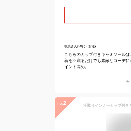
桃葉さん(50代・女性)
こちらのカップ付きキャミソールは
着を羽織るだけでも素敵なコーデに
イント高め。
全
2
no.