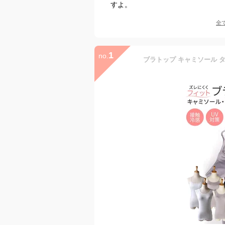
すよ。
全
1
no.