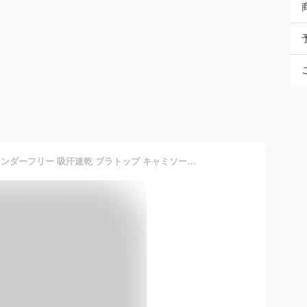
肌着・インナー ニッセン アンダーフリー 吸汗速乾 ブラトップ キャミソール ( 接触冷感 UVカット） 女性 下着 レディース インナー キャミソール 楽 アンダーゴムなし